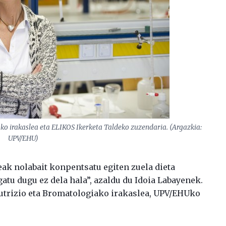
ko irakaslea eta ELIKOS Ikerketa Taldeko zuzendaria. (Argazkia:
UPV/EHU)
teak nolabait konpentsatu egiten zuela dieta
atu dugu ez dela hala”, azaldu du Idoia Labayenek.
 Nutrizio eta Bromatologiako irakaslea, UPV/EHUko