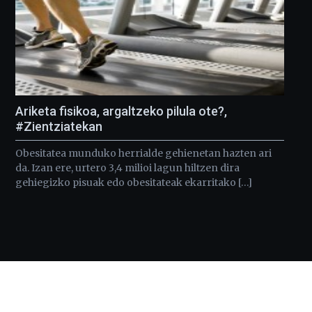
Ariketa fisikoa, argaltzeko pilula ote?,
#Zientziatekan
Obesitatea munduko herrialde gehienetan hazten ari
da. Izan ere, urtero 3,4 milioi lagun hiltzen dira
gehiegizko pisuak edo obesitateak ekarritako […]