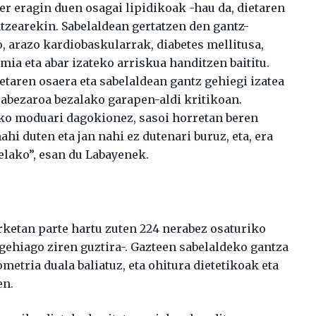
zer eragin duen osagai lipidikoak -hau da, dietaren
tzearekin. Sabelaldean gertatzen den gantz-
 arazo kardiobaskularrak, diabetes mellitusa,
mia eta abar izateko arriskua handitzen baititu.
ietaren osaera eta sabelaldean gantz gehiegi izatea
rabezaroa bezalako garapen-aldi kritikoan.
zeko moduari dagokionez, sasoi horretan beren
hi duten eta jan nahi ez dutenari buruz, eta, era
telako”, esan du Labayenek.
ketan parte hartu zuten 224 nerabez osaturiko
 gehiago ziren guztira-. Gazteen sabelaldeko gantza
metria duala baliatuz, eta ohitura dietetikoak eta
en.