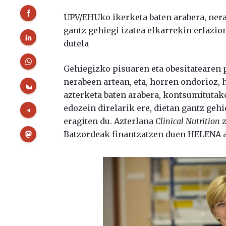
UPV/EHUko ikerketa baten arabera, nera
gantz gehiegi izatea elkarrekin erlazion
dutela
Gehiegizko pisuaren eta obesitatearen 
nerabeen artean, eta, horren ondorioz,
azterketa baten arabera, kontsumitutak
edozein direlarik ere, dietan gantz geh
eragiten du. Azterlana
Clinical Nutrition
z
Batzordeak finantzatzen duen HELENA a