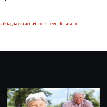
xikiagoa eta ariketa nerabeen dietarako