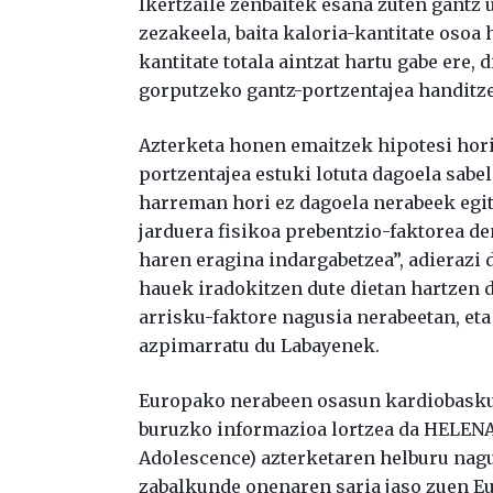
Ikertzaile zenbaitek esana zuten gantz 
zezakeela, baita kaloria-kantitate osoa
kantitate totala aintzat hartu gabe ere,
gorputzeko gantz-portzentajea handitze
Azterketa honen emaitzek hipotesi hori b
portzentajea estuki lotuta dagoela sabe
harreman hori ez dagoela nerabeek egit
jarduera fisikoa prebentzio-faktorea de
haren eragina indargabetzea”, adierazi
hauek iradokitzen dute dietan hartzen 
arrisku-faktore nagusia nerabeetan, eta
azpimarratu du Labayenek.
Europako nerabeen osasun kardiobaskular
buruzko informazioa lortzea da HELENA 
Adolescence) azterketaren helburu nagu
zabalkunde onenaren saria jaso zuen E