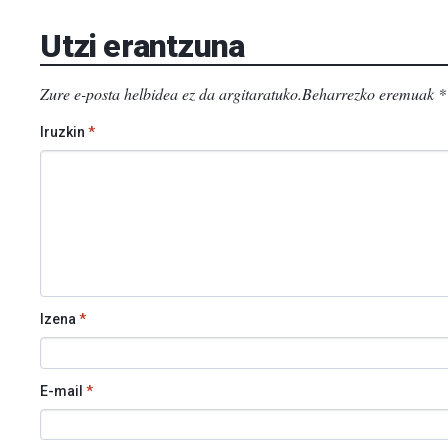
Utzi erantzuna
Zure e-posta helbidea ez da argitaratuko.
Beharrezko eremuak
*
Iruzkin
*
Izena
*
E-mail
*