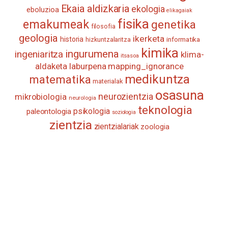
Ekaia aldizkaria
ekologia
eboluzioa
elikagaiak
fisika
emakumeak
genetika
filosofia
geologia
ikerketa
historia
informatika
hizkuntzalaritza
kimika
ingurumena
ingeniaritza
klima-
itsasoa
aldaketa
laburpena
mapping_ignorance
medikuntza
matematika
materialak
osasuna
neurozientzia
mikrobiologia
neurologia
teknologia
psikologia
paleontologia
soziologia
zientzia
zientzialariak
zoologia