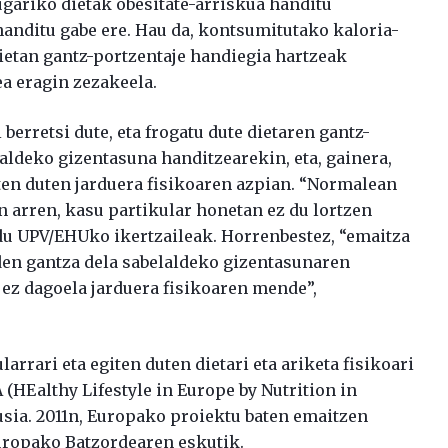
ugariko dietak obesitate-arriskua handitu
 handitu gabe ere. Hau da, kontsumitutako kaloria-
 dietan gantz-portzentaje handiegia hartzeak
a eragin zezakeela.
erretsi dute, eta frogatu dute dietaren gantz-
laldeko gizentasuna handitzearekin, eta, gainera,
en duten jarduera fisikoaren azpian. “Normalean
n arren, kasu partikular honetan ez du lortzen
 du UPV/EHUko ikertzaileak. Horrenbestez, “emaitza
den gantza dela sabelaldeko gizentasunaren
 ez dagoela jarduera fisikoaren mende”,
rari eta egiten duten dietari eta ariketa fisikoari
(HEalthy Lifestyle in Europe by Nutrition in
sia. 2011n, Europako proiektu baten emaitzen
uropako Batzordearen eskutik.