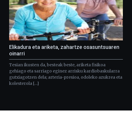
Elikadura eta ariketa, zahartze osasuntsuaren
oinarri
Tesian ikusten da, besteak beste, ariketa fisikoa
gehiago eta sarriago eginez arrisku kardiobaskularra
gutxiagotzen dela; arteria-presioa, odoleko azukrea eta
kolesterola […]