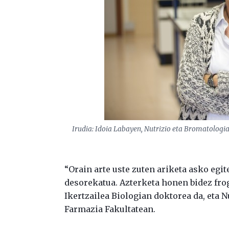
Irudia: Idoia Labayen, Nutrizio eta Bromatologia
“Orain arte uste zuten ariketa asko egi
desorekatua. Azterketa honen bidez frog
Ikertzailea Biologian doktorea da, eta
Farmazia Fakultatean.