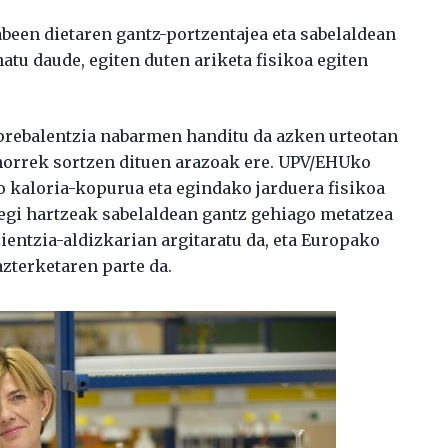
been dietaren gantz-portzentajea eta sabelaldean
atu daude, egiten duten ariketa fisikoa egiten
prebalentzia nabarmen handitu da azken urteotan
 horrek sortzen dituen arazoak ere. UPV/EHUko
o kaloria-kopurua eta egindako jarduera fisikoa
iegi hartzeak sabelaldean gantz gehiago metatzea
ientzia-aldizkarian argitaratu da, eta Europako
zterketaren parte da.