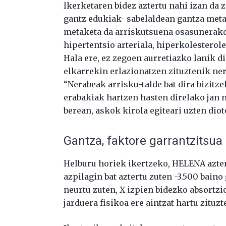
Ikerketaren bidez aztertu nahi izan da 
gantz edukiak- sabelaldean gantza meta
metaketa da arriskutsuena osasunerako,
hipertentsio arteriala, hiperkolesterole
Hala ere, ez zegoen aurretiazko lanik d
elkarrekin erlazionatzen zituztenik ne
“Nerabeak arrisku-talde bat dira bizit
erabakiak hartzen hasten direlako jan na
berean, askok kirola egiteari uzten dio
Gantza, faktore garrantzitsua
Helburu horiek ikertzeko, HELENA azter
azpilagin bat aztertu zuten -3.500 baino
neurtu zuten, X izpien bidezko absortzio
jarduera fisikoa ere aintzat hartu zituzt