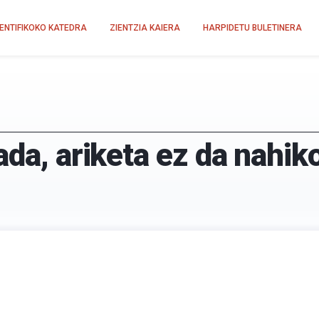
IENTIFIKOKO KATEDRA
ZIENTZIA KAIERA
HARPIDETU BULETINERA
ada, ariketa ez da nahik