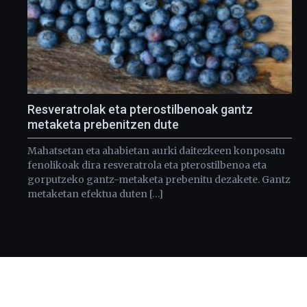
Resveratrolak eta pterostilbenoak gantz
metaketa prebenitzen dute
Mahatsetan eta ahabietan aurki daitezkeen konposatu
fenolikoak dira resveratrola eta pterostilbenoa eta
gorputzeko gantz-metaketa prebenitu dezakete. Gantz
metaketan efektua duten […]