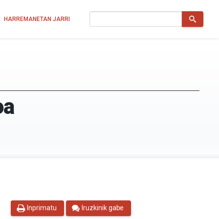
Bilatu
HARREMANETAN JARRI
oa
Inprimatu
Iruzkinik gabe