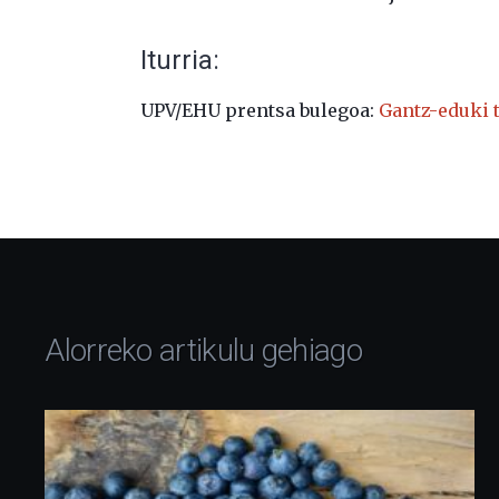
Iturria:
UPV/EHU prentsa bulegoa:
Gantz-eduki t
Alorreko artikulu gehiago