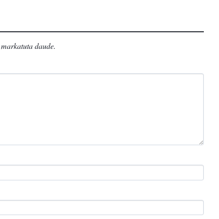
markatuta daude
.