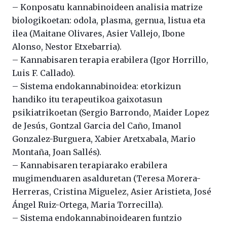
– Konposatu kannabinoideen analisia matrize
biologikoetan: odola, plasma, gernua, listua eta
ilea (Maitane Olivares, Asier Vallejo, Ibone
Alonso, Nestor Etxebarria).
– Kannabisaren terapia erabilera (Igor Horrillo,
Luis F. Callado).
– Sistema endokannabinoidea: etorkizun
handiko itu terapeutikoa gaixotasun
psikiatrikoetan (Sergio Barrondo, Maider Lopez
de Jesús, Gontzal Garcia del Caño, Imanol
Gonzalez-Burguera, Xabier Aretxabala, Mario
Montaña, Joan Sallés).
– Kannabisaren terapiarako erabilera
mugimenduaren asalduretan (Teresa Morera-
Herreras, Cristina Miguelez, Asier Aristieta, José
Ángel Ruiz-Ortega, Maria Torrecilla).
– Sistema endokannabinoidearen funtzio