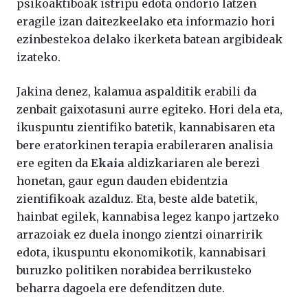
psikoaktiboak istripu edota ondorio latzen
eragile izan daitezkeelako eta informazio hori
ezinbestekoa delako ikerketa batean argibideak
izateko.
Jakina denez, kalamua aspalditik erabili da
zenbait gaixotasuni aurre egiteko. Hori dela eta,
ikuspuntu zientifiko batetik, kannabisaren eta
bere eratorkinen terapia erabileraren analisia
ere egiten da
Ekaia
aldizkariaren ale berezi
honetan, gaur egun dauden ebidentzia
zientifikoak azalduz. Eta, beste alde batetik,
hainbat egilek, kannabisa legez kanpo jartzeko
arrazoiak ez duela inongo zientzi oinarririk
edota, ikuspuntu ekonomikotik, kannabisari
buruzko politiken norabidea berrikusteko
beharra dagoela ere defenditzen dute.