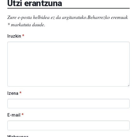
Utzi erantzuna
Zure e-posta helbidea ez da argitaratuko.
Beharrezko eremuak
*
markatuta daude
.
Iruzkin
*
Izena
*
E-mail
*
Webgunea