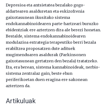
Depresioa eta antsietatea bezalako gogo-
aldartearen asalduretan eta eskizofrenia
gaixotasunean ikusitako sistema
endokannabinoidearen parte-hartzeari buruzko
ebidentziak ere aztertzen dira ale berezi honetan.
Bestalde, sistema endokannabinoidearen
modulazioa estrategia terapeutiko berri bezala
erabiltzea proposatzen dute adituek
mugimenduaren asaldurak (Parkinsonen
gaixotasunean gertatzen den bezala) tratatzeko.
Eta, era berean, sistema kannabinoideak, nerbio-
sistema zentralaz gain, beste ehun
periferikoetan duen eragina ere sakonean
aztertzen da.
Artikuluak