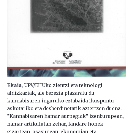
Ekaia
, UPV/EHUko zientzi eta teknologi
aldizkariak, ale berezia plazaratu du,
kannabisaren inguruko eztabaida ikuspuntu
askotariko eta desberdinetatik aztertzen duena.
“Kannabisaren hamar aurpegiak” izenburupean,
hamar artikulutan zehar, landare honek
gizartean, osasunean, ekonomian eta