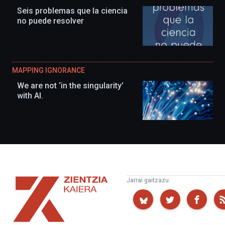
Seis problemas que la ciencia
no puede resolver
MAPPING IGNORANCE
We are not ‘in the singularity’
with AI.
Zientzia
Jarrai gaitzazu:
Kaiera