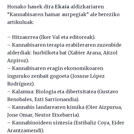
Honako hauek dira
Ekaia
aldizkariaren
“Kannabisaren hamar aurpegiak” ale bereziko
artikuluak:
– Hitzaurrea (Iker Val eta editoreak).
– Kannabisaren terapia erabileraren zuzenbide
alderdiak: hurbilketa bat (Xabier Arana, Aitzol
Azpiroz).
– Kannabisaren eragin ekonomikoaren
inguruko zenbait gogoeta (Josune López
Rodríguez).
– Kalamua: Biologia eta dibertsitatea (Gustavo
Renobales, Esti Sarrionandia).
– Kannabis landarearen kimika (Oier Aizpurua,
Jone Omar, Nestor Etxebarria).
– Kannabinoideen sintesia (Estibaliz Coya, Eider
Arantzamendi).