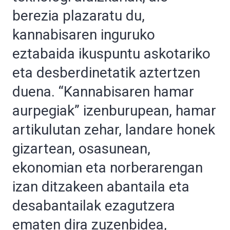
berezia plazaratu du,
kannabisaren inguruko
eztabaida ikuspuntu askotariko
eta desberdinetatik aztertzen
duena. “Kannabisaren hamar
aurpegiak” izenburupean, hamar
artikulutan zehar, landare honek
gizartean, osasunean,
ekonomian eta norberarengan
izan ditzakeen abantaila eta
desabantailak ezagutzera
ematen dira zuzenbidea,