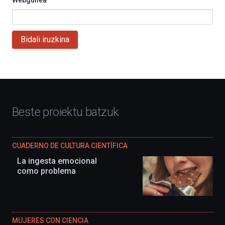
Bidali iruzkina
Beste proiektu batzuk
CUADERNO DE CULTURA CIENTÍFICA
La ingesta emocional
como problema
MUJERES CON CIENCIA