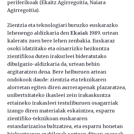
periferikoak (Ekaitz Agirregoitia, Naiara
Agirregoitia).
Zientzia eta teknologiari buruzko euskarazko
lehenengo aldizkaria den
Ekaia
k 1989. urtean
kaleratu zuen bere lehen zenbakia. Euskaraz
osoki idatzitako eta oinarrizko hezkuntza
zientifikoa duten irakurleei bideratutako
dibulgazio-aldizkaria da, urtean behin
argitaratzen dena. Bere helburuen artean
ondokook daude: zientzia eta teknikaren
alorretan egiten diren aurrerapenak plazaratzea,
unibertsitateko ikasleei zein irakaskuntza
ertaineko irakasleei testuliburuen osagarriak
izango diren materialak eskaintzea, esparru
zientifiko-teknikoan euskararen
estandarizazioa bultzatzea, eta esparru honetan