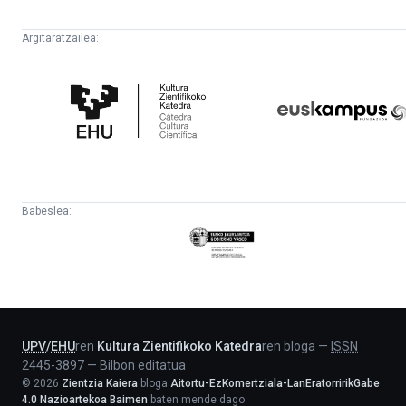
Argitaratzailea:
Kultura
Euskampus
Zientifikoko
Fundazioa
Katedra
Babeslea:
Eusko
Jaurlaritza
-
Lehendakaritza
UPV
/
EHU
ren
Kultura Zientifikoko Katedra
ren bloga
—
ISSN
2445-3897
—
Bilbon editatua
©
2026
Zientzia Kaiera
bloga
Aitortu-EzKomertziala-LanEratorririkGabe
4.0 Nazioartekoa Baimen
baten mende dago