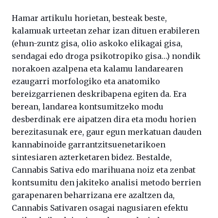
Hamar artikulu horietan, besteak beste,
kalamuak urteetan zehar izan dituen erabileren
(ehun-zuntz gisa, olio askoko elikagai gisa,
sendagai edo droga psikotropiko gisa…) nondik
norakoen azalpena eta kalamu landarearen
ezaugarri morfologiko eta anatomiko
bereizgarrienen deskribapena egiten da. Era
berean, landarea kontsumitzeko modu
desberdinak ere aipatzen dira eta modu horien
berezitasunak ere, gaur egun merkatuan dauden
kannabinoide garrantzitsuenetarikoen
sintesiaren azterketaren bidez. Bestalde,
Cannabis Sativa edo marihuana noiz eta zenbat
kontsumitu den jakiteko analisi metodo berrien
garapenaren beharrizana ere azaltzen da,
Cannabis Sativaren osagai nagusiaren efektu