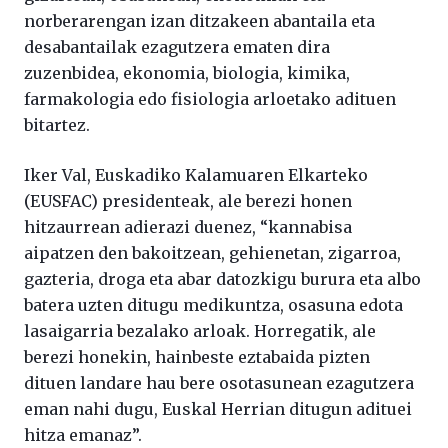
norberarengan izan ditzakeen abantaila eta
desabantailak ezagutzera ematen dira
zuzenbidea, ekonomia, biologia, kimika,
farmakologia edo fisiologia arloetako adituen
bitartez.
Iker Val, Euskadiko Kalamuaren Elkarteko
(EUSFAC) presidenteak, ale berezi honen
hitzaurrean adierazi duenez, “kannabisa
aipatzen den bakoitzean, gehienetan, zigarroa,
gazteria, droga eta abar datozkigu burura eta albo
batera uzten ditugu medikuntza, osasuna edota
lasaigarria bezalako arloak. Horregatik, ale
berezi honekin, hainbeste eztabaida pizten
dituen landare hau bere osotasunean ezagutzera
eman nahi dugu, Euskal Herrian ditugun adituei
hitza emanaz”.