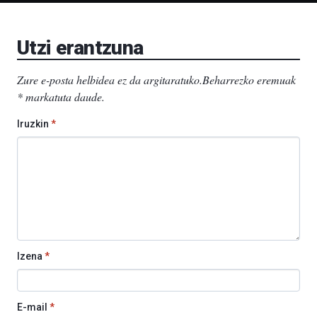
Bizkaia
Aretoa-
EHU…
Utzi erantzuna
Zure e-posta helbidea ez da argitaratuko.
Beharrezko eremuak
*
markatuta daude
.
Iruzkin
*
Izena
*
E-mail
*