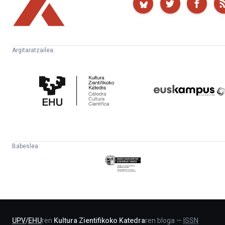
Argitaratzailea:
Kultura
Euskampus
Zientifikoko
Fundazioa
Katedra
Babeslea:
Eusko
Jaurlaritza
-
Lehendakaritza
UPV
/
EHU
ren
Kultura Zientifikoko Katedra
ren bloga
—
ISSN