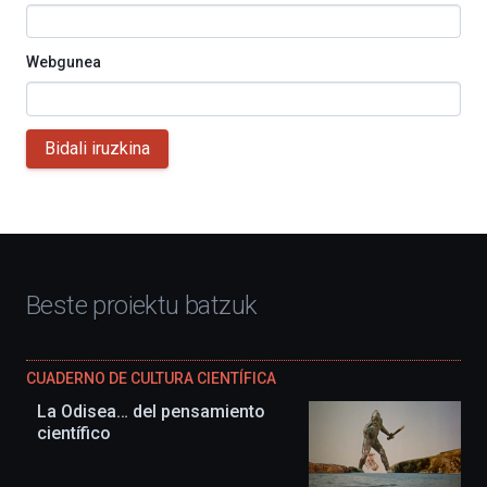
Webgunea
Bidali iruzkina
Beste proiektu batzuk
CUADERNO DE CULTURA CIENTÍFICA
La Odisea… del pensamiento
científico