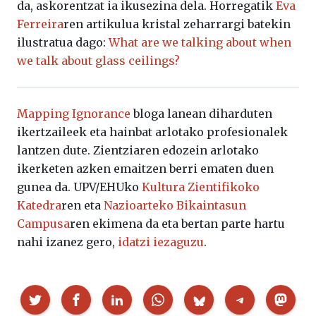
da, askorentzat ia ikusezina dela. Horregatik
Eva
Ferreira
ren artikulua kristal zeharrargi batekin
ilustratua dago:
What are we talking about when
we talk about glass ceilings?
Mapping Ignorance
bloga lanean diharduten
ikertzaileek eta hainbat arlotako profesionalek
lantzen dute. Zientziaren edozein arlotako
ikerketen azken emaitzen berri ematen duen
gunea da. UPV/EHUko
Kultura Zientifikoko
Katedra
ren eta
Nazioarteko Bikaintasun
Campusa
ren ekimena da eta bertan parte hartu
nahi izanez gero,
idatzi iezaguzu
.
Partekatu