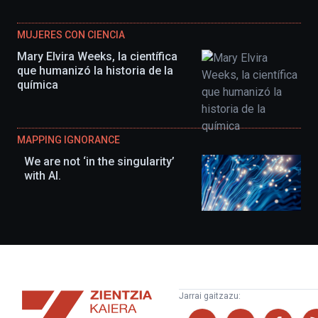
MUJERES CON CIENCIA
Mary Elvira Weeks, la científica
que humanizó la historia de la
química
MAPPING IGNORANCE
We are not ‘in the singularity’
with AI.
Zientzia
Jarrai gaitzazu:
Kaiera