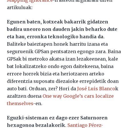
Mapping Ignorance
-n asteon argitaratu diren
artikuluak:
Egunen baten, kotxeak bakarrik gidatzen
badira uneoro non dauden jakin beharko dute
eta hau, erronka teknologiko handia da
.
Baliteke baieztapen honek harritu izana eta
seguruenik GPSan pentsatzen egongo zara. Baina
GPSak bi metroko akatsa izan lezakeenean, kale
bat lokalizatzeko ondo egon daitekeena, baina
errore horrek bizia eta heriotzaren arteko
diferentzia suposatu diezaioke errepidetik doan
auto bati. Orduan, zer? Hori da
José Luis Blanco
k
azaltzen duena
One way Google’s cars localize
themselves
-en.
Eguzki-sisteman ez dago ezer Saturnoren
hexagonoa bezalakorik
.
Santiago Pérez-