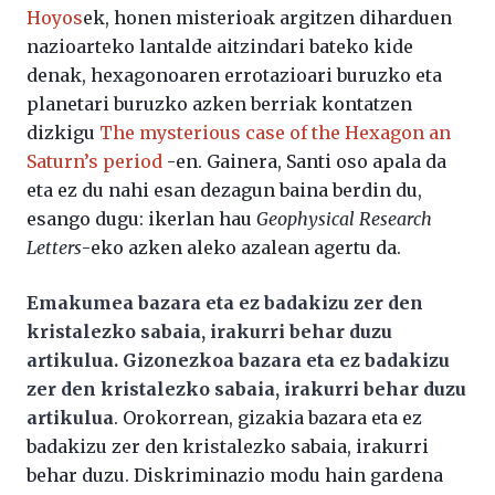
Hoyos
ek, honen misterioak argitzen diharduen
nazioarteko lantalde aitzindari bateko kide
denak, hexagonoaren errotazioari buruzko eta
planetari buruzko azken berriak kontatzen
dizkigu
The mysterious case of the Hexagon an
Saturn’s period
-en. Gainera, Santi oso apala da
eta ez du nahi esan dezagun baina berdin du,
esango dugu: ikerlan hau
Geophysical Research
Letters
-eko azken aleko azalean agertu da.
Emakumea bazara eta ez badakizu zer den
kristalezko sabaia, irakurri behar duzu
artikulua. Gizonezkoa bazara eta ez badakizu
zer den kristalezko sabaia, irakurri behar duzu
artikulua
. Orokorrean, gizakia bazara eta ez
badakizu zer den kristalezko sabaia, irakurri
behar duzu. Diskriminazio modu hain gardena