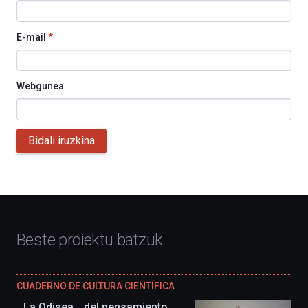
E-mail
*
Webgunea
Bidali iruzkina
Beste proiektu batzuk
CUADERNO DE CULTURA CIENTÍFICA
La Odisea… del pensamiento