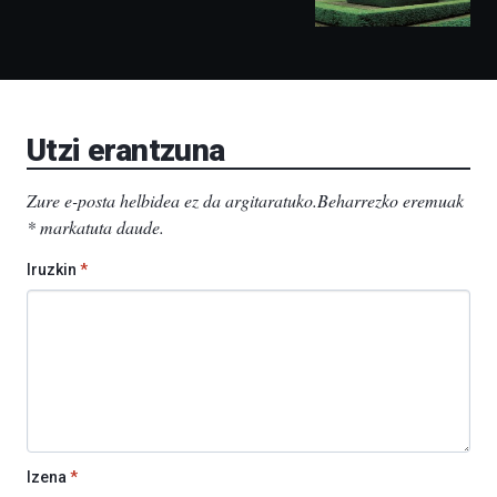
ditu:
Bidebarrietako
Liburutegia,
Bizkaia
Aretoa-
EHU…
Utzi erantzuna
Zure e-posta helbidea ez da argitaratuko.
Beharrezko eremuak
*
markatuta daude
.
Iruzkin
*
Izena
*