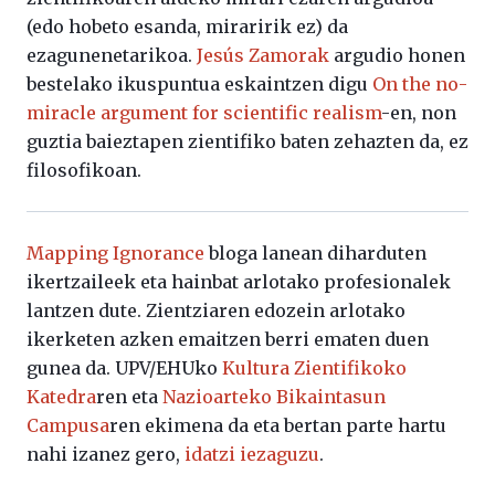
(edo hobeto esanda, miraririk ez) da
ezagunenetarikoa.
Jesús Zamorak
argudio honen
bestelako ikuspuntua eskaintzen digu
On the no-
miracle argument for scientific realism
-en, non
guztia baieztapen zientifiko baten zehazten da, ez
filosofikoan.
Mapping Ignorance
bloga lanean diharduten
ikertzaileek eta hainbat arlotako profesionalek
lantzen dute. Zientziaren edozein arlotako
ikerketen azken emaitzen berri ematen duen
gunea da. UPV/EHUko
Kultura Zientifikoko
Katedra
ren eta
Nazioarteko Bikaintasun
Campusa
ren ekimena da eta bertan parte hartu
nahi izanez gero,
idatzi iezaguzu
.