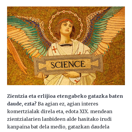
Zientzia eta erlijioa etengabeko gatazka baten
daude, ezta?
Ba agian ez, agian interes
komertzialak direla eta, edota XIX. mendean
zientzialarien lanbideen alde hasitako irudi
kanpaina bat dela medio, gatazkan daudela