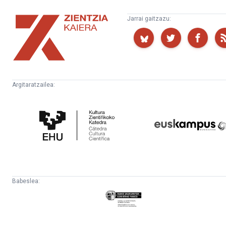
Zientzia
Jarrai gaitzazu:
Kaiera
Argitaratzailea:
Kultura
Euskampus
Zientifikoko
Fundazioa
Katedra
Babeslea:
Eusko
Jaurlaritza
-