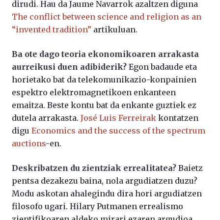
dirudi. Hau da Jaume Navarrok azaltzen diguna
The conflict between science and religion as an
“invented tradition”
artikuluan.
Ba ote dago teoria ekonomikoaren arrakasta
aurreikusi duen adibiderik?
Egon badaude eta
horietako bat da telekomunikazio-konpainien
espektro elektromagnetikoen enkanteen
emaitza. Beste kontu bat da enkante guztiek ez
dutela arrakasta.
José Luis Ferreirak
kontatzen
digu
Economics and the success of the spectrum
auctions
-en.
Deskribatzen du zientziak errealitatea?
Baietz
pentsa dezakezu baina, nola argudiatzen duzu?
Modu askotan ahalegindu dira hori argudiatzen
filosofo ugari. Hilary Putmanen errealismo
zientifikoaren aldeko mirari ezaren argudioa