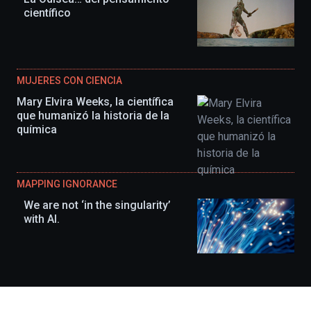
científico
MUJERES CON CIENCIA
Mary Elvira Weeks, la científica
que humanizó la historia de la
química
MAPPING IGNORANCE
We are not ‘in the singularity’
with AI.