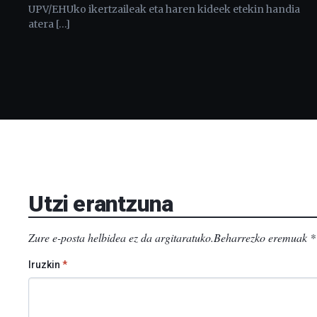
UPV/EHUko ikertzaileak eta haren kideek etekin handia
atera […]
Utzi erantzuna
Zure e-posta helbidea ez da argitaratuko.
Beharrezko eremuak
*
Iruzkin
*