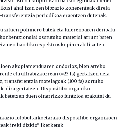
tzean. Eredu sinplifikatu batean egindako lehen
ikusi ahal izan zen bibrazio koherenteak direla
-transferentzia periodikoa eraentzen dutenak.
u zituen polimero batek eta fulerenoaren deribatu
konbentzionala) osatutako material arrunt baten
reizmen handiko espektroskopia erabili zuten
azioen akoplamenduaren ondorioz, bien arteko
nte eta ultrabizkorrean (≈23 fs) gertatzen dela
z, transferentzia motelagoak (100 fs) sortuko
de dira gertatzen. Dispositibo organiko
k betetzen duen oinarrizko funtzioa erakutsi du
ikazio fotoboltaikoetarako dispositibo organikoen
eak ireki dizkio” ikerketak.