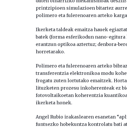
duten oinarrizko mekanismoak deszifra
printzipioen simulazioen bitartez aurre
polimero eta fulerenoaren arteko karga
Ikerketa taldeak emaitza hauek egiaztat
batek (forma esferikodun nano-egitura 
erantzun optikoa aztertuz; denbora-be
horretarako.
Polimero eta fulerenoaren arteko bibr
transferentzia elektronikoa modu kohere
frogatu zuten lortutako emaitzek. Horta
lituzketen prozesu inkoherenteak ez bi
fotovoltaikoetan koherentzia kuantikoa
ikerketa honek.
Angel Rubio irakaslearen esanetan “apl
funtsezko hobekuntza kontrolatu bati at