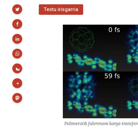
Partekatu
Testu irisgarria
Polimerotik fulerenora karga-transfe