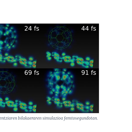
rentziaren bilakaeraren simulazioa femtosegundotan.