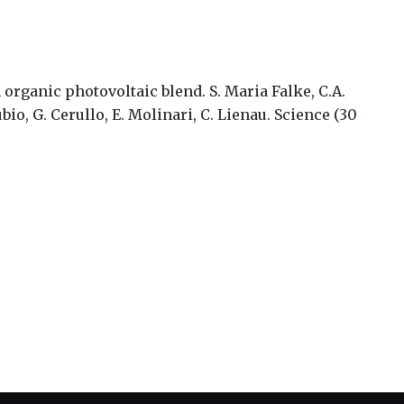
 organic photovoltaic blend. S. Maria Falke, C.A.
ubio, G. Cerullo, E. Molinari, C. Lienau. Science (30