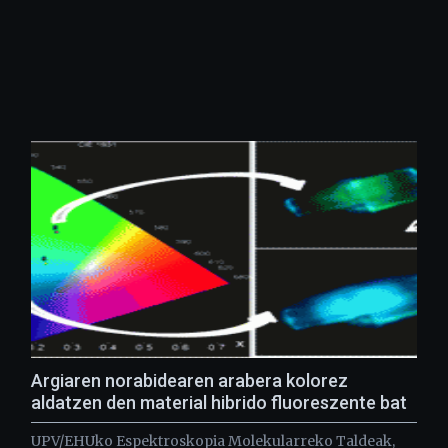
Argiaren norabidearen arabera kolorez
aldatzen den material hibrido fluoreszente bat
UPV/EHUko Espektroskopia Molekularreko Taldeak,