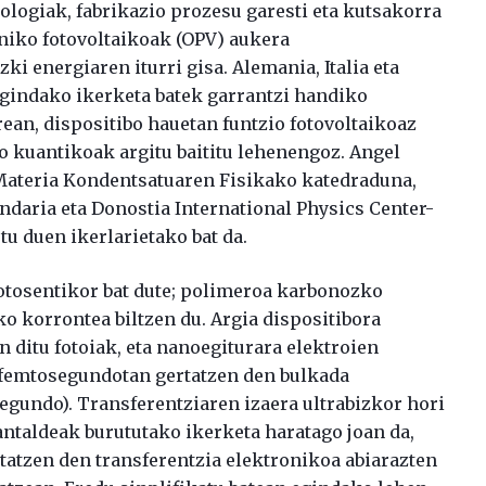
ologiak, fabrikazio prozesu garesti eta kutsakorra
aniko fotovoltaikoak (OPV) aukera
ki energiaren iturri gisa. Alemania, Italia eta
egindako ikerketa batek garrantzi handiko
ean, dispositibo hauetan funtzio fotovoltaikoaz
 kuantikoak argitu baititu lehenengoz. Angel
 Materia Kondentsatuaren Fisikako katedraduna,
daria eta Donostia International Physics Center-
tu duen ikerlarietako bat da.
otosentikor bat dute; polimeroa karbonozko
ko korrontea biltzen du. Argia dispositibora
 ditu fotoiak, eta nanoegiturara elektroien
u femtosegundotan gertatzen den bulkada
egundo). Transferentziaren izaera ultrabizkor hori
lantaldeak burututako ikerketa haratago joan da,
tatzen den transferentzia elektronikoa abiarazten