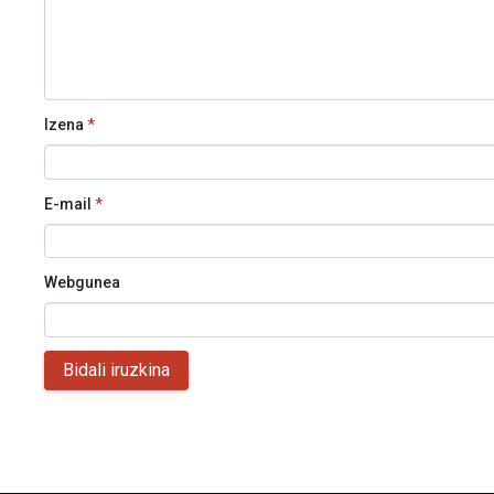
Izena
*
E-mail
*
Webgunea
Bidali iruzkina