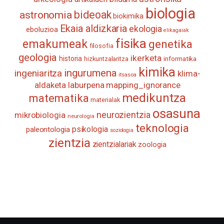
biologia
astronomia
bideoak
biokimika
Ekaia aldizkaria
ekologia
eboluzioa
elikagaiak
fisika
emakumeak
genetika
filosofia
geologia
ikerketa
historia
informatika
hizkuntzalaritza
kimika
ingurumena
ingeniaritza
klima-
itsasoa
aldaketa
laburpena
mapping_ignorance
medikuntza
matematika
materialak
osasuna
neurozientzia
mikrobiologia
neurologia
teknologia
psikologia
paleontologia
soziologia
zientzia
zientzialariak
zoologia