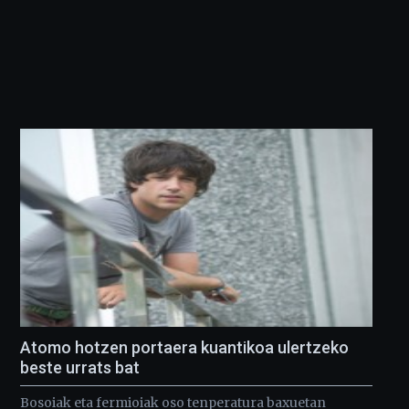
Atomo hotzen portaera kuantikoa ulertzeko
beste urrats bat
Bosoiak eta fermioiak oso tenperatura baxuetan