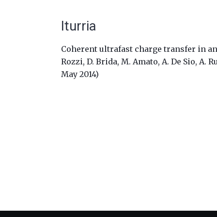
Iturria
Coherent ultrafast charge transfer in an
Rozzi, D. Brida, M. Amato, A. De Sio, A. R
May 2014)