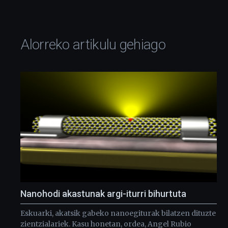
Alorreko artikulu gehiago
Nanohodi akastunak argi-iturri bihurtuta
Eskuarki, akatsik gabeko nanoegiturak bilatzen dituzte
zientzialariek. Kasu honetan, ordea, Angel Rubio