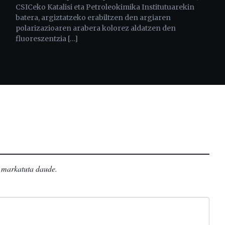
CSICeko Katalisi eta Petroleokimika Institutuarekin
batera, argiztatzeko erabiltzen den argiaren
polarizazioaren arabera kolorez aldatzen den
fluoreszentzia […]
markatuta daude
.