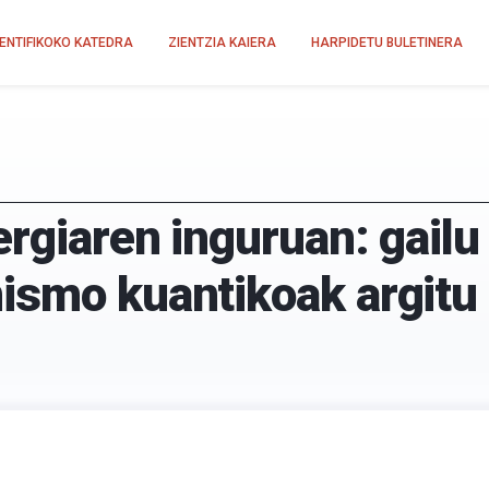
IENTIFIKOKO KATEDRA
ZIENTZIA KAIERA
HARPIDETU BULETINERA
rgiaren inguruan: gailu
ismo kuantikoak argitu 