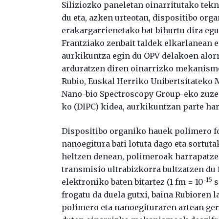
Siliziozko paneletan oinarritutako tekn
du eta, azken urteotan, dispositibo org
erakargarrienetako bat bihurtu dira eguz
Frantziako zenbait taldek elkarlanean 
aurkikuntza egin du OPV delakoen alorr
arduratzen diren oinarrizko mekanismo
Rubio, Euskal Herriko Unibertsitateko
Nano-bio Spectroscopy Group-eko zuzen
ko (DIPC) kidea, aurkikuntzan parte har
Dispositibo organiko hauek polimero f
nanoegitura bati lotuta dago eta sortuta
heltzen denean, polimeroak harrapatzen
transmisio ultrabizkorra bultzatzen d
-15
elektroniko baten bitartez (1 fm = 10
s
frogatu da duela gutxi, baina Rubioren 
polimero eta nanoegituraren artean ger