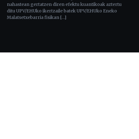
nahastean gertatzen diren efektu kuantikoak aztertu
ditu UPV/EHUko ikertzaile batek UPV/EHUko Eneko
Malatsetxebarria fisikan […]