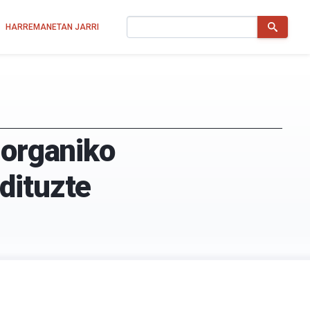
Bilatu
HARREMANETAN JARRI
 organiko
dituzte