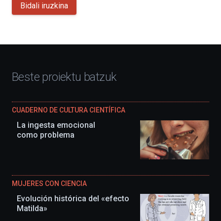
Bidali iruzkina
Beste proiektu batzuk
CUADERNO DE CULTURA CIENTÍFICA
La ingesta emocional
como problema
MUJERES CON CIENCIA
Evolución histórica del «efecto
Matilda»