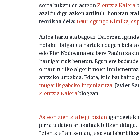
sorta bukatu du asteon
Zientzia Kaiera
b
azaldu digu azken artikulu honetan eta 
teorikoa
dela:
Gaur egungo Kimika, esp
Autoa hartu eta bagoaz! Datorren igande
nolako ibilgailua hartuko dugun bidaia
edo Pier Nodoyuna eta bere Patán txak
harrigarriak benetan. Egun ere badaude
oinarrituriko algoritmoen inplementazi
antzeko urpekoa. Edota, kilo bat baino 
mugarik gabeko ingeniaritza
.
Javier S
Zientzia Kaiera
blogean.
–—–
Asteon zientzia begi-bistan
igandeetako 
jorratu duten artikuluak biltzen ditugu
“zientzia” antzeman, jaso eta laburbiltz