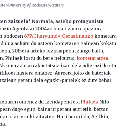
ster/University of Rochester/Reuters
iten zaizuela? Normala, asteko protagonista
azio Agentzia) 2004an bidali zuen espaziora
gin ondoren
67P/Churyumov-Gerasimenko
kometara
odulua askatu du asteon kometaren gainean kokatu
ena, 2015era arteko biziraupena izango baitu,
an. Philaek lortu du bere helburua,
kometaratzea
.
Ak operazio arrakastatsua izan dela adierazi du eta
ifikoei hasiera emanez. Aurrera joko du bateriak
 itzalean geratu dela eguzki-panelek ez dute behar
izenaren omenez du izendapena eta
Philaek
Nilo
rpean dago egun, baina urperatu aurretik, bertan
 irlan eraiki zituzten. Hori berori da, Agilkia,
na.