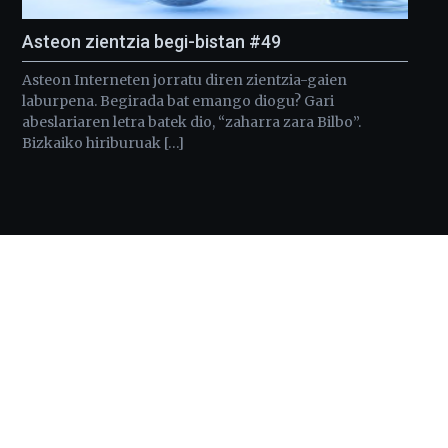
Asteon zientzia begi-bistan #49
Asteon Interneten jorratu diren zientzia-gaien
laburpena. Begirada bat emango diogu? Gari
abeslariaren letra batek dio, “zaharra zara Bilbo”.
Bizkaiko hiriburuak […]