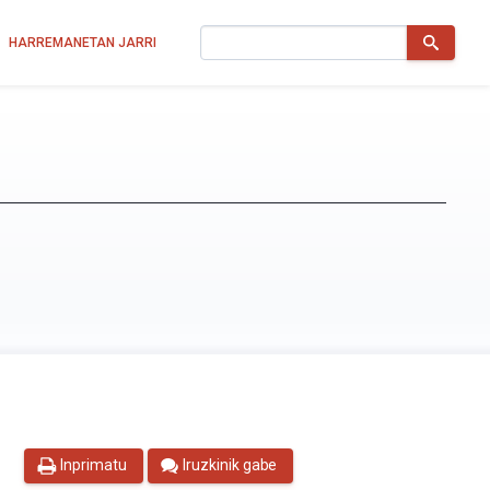
Bilatu
HARREMANETAN JARRI
Inprimatu
Iruzkinik gabe