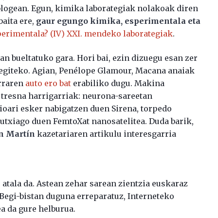
logean. Egun, kimika laborategiak nolakoak diren
baita ere,
gaur egungo kimika,
esperimentala eta
erimentala? (IV) XXI. mendeko laborategiak
.
an bueltatuko gara. Hori bai, ezin dizuegu esan zer
 egiteko. Agian, Penélope Glamour, Macana anaiak
urraren
auto ero bat
erabiliko dugu. Makina
 tresna harrigarriak: neurona-sareetan
oari esker nabigatzen duen Sirena, torpedo
gutxiago duen FemtoXat nanosatelitea. Duda barik,
an Martín
kazetariaren artikulu interesgarria
atala da. Astean zehar sarean zientzia euskaraz
. Begi-bistan duguna erreparatuz, Interneteko
ea da gure helburua.