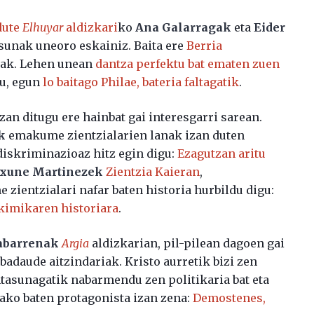
dute
Elhuyar
aldizkari
ko
Ana Galarragak
eta
Eider
asunak uneoro eskainiz. Baita ere
Berria
iak. Lehen unean
dantza perfektu bat ematen zuen
du, egun
lo baitago Philae, bateria faltagatik
.
zan ditugu ere hainbat gai interesgarri sarean.
k
emakume zientzialarien lanak izan duten
diskriminazioaz hitz egin digu:
Ezagutzan aritu
xune Martinezek
Zientzia Kaieran
,
ientzialari nafar baten historia hurbildu digu:
k kimikaren historiara
.
abarrenak
Argia
aldizkarian, pil-pilean dagoen gai
 badaude aitzindariak. Kristo aurretik bizi zen
tasunagatik nabarmendu zen politikaria bat eta
ako baten protagonista izan zena:
Demostenes,