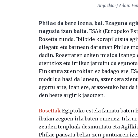
Argazkia: J Adam Fen
Philae da bere izena, bai. Ezaguna eg
nagusia izan baita.
ESAk (Europako Esp
Rosetta zunda. Ibilbide korapilatsua e
ailegatu eta barnean daraman Philae m
dadin. Rosettaren azken misioa izango d
atentzioz eta irrikaz jarraitu da egunot
Finkatuta zuen tokian ez badago ere, ES
modulua hasi da lanean, azterketa zient
agortu arte, izan ere, arazoetako bat da
den beste argirik jasotzen.
Rosettak
Egiptoko estela famatu baten 
ibaian zegoen irla baten omenez. Irla u
zeuden tenpluak desmuntatu eta Agilkiako
Philae pausatu behar zen puntuaren ize