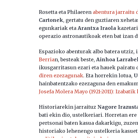
Rosetta eta Philaeren
abentura jarraitu 
Cartonek
, gertatu den guztiaren xehet
egunkariak eta
Arantxa Iraola
kazetar
operazio astronautikoak eten bat izan 
Espazioko abenturak albo batera utziz, i
Berria
n, besteak beste,
Ainhoa Larrabe
ikusgarritasun ezari eta hauek pairatu 
diren ezezagunak
. Eta horrekin lotua,
U
hainbatentzako ezezaguna den emakume z
Josefa Molera Mayo (1921-2011): Izabati
Historiarekin jarraituz
Nagore Irazust
bati ekin dio, ustelkeriari. Horretan ere
pertsonai baten kasua dakarkigu, zuzen
historiako lehenengo ustelkeria kasuet