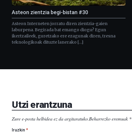
Asteon zientzia begi-bistan #30
Asteon Interneten jorratu diren zientzia-gaien
laburpena. Begirada bat emango diogu? Egun
ikertzaileek, guretzako ere ezagunak diren, tresna
teknologikoak dituzte lanerako […]
Utzi erantzuna
Zure e-posta helbidea ez da argitaratuko.
Beharrezko eremuak
*
Iruzkin
*