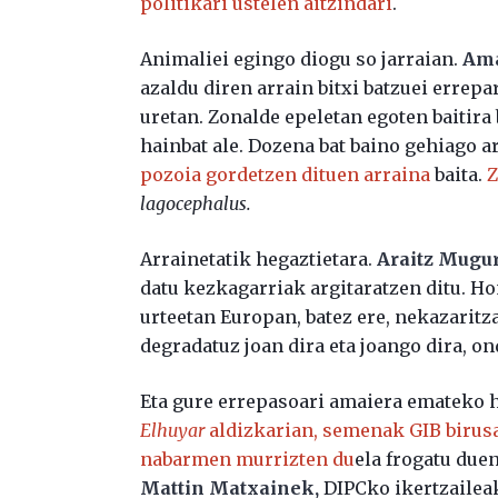
politikari ustelen aitzindari
.
Animaliei egingo diogu so jarraian.
Ama
azaldu diren arrain bitxi batzuei errepa
uretan. Zonalde epeletan egoten baitira
hainbat ale. Dozena bat baino gehiago ar
pozoia gordetzen dituen arraina
baita.
Z
lagocephalus.
Arrainetatik hegaztietara.
Araitz Mugu
datu kezkagarriak argitaratzen ditu. Hon
urteetan Europan, batez ere, nekazaritz
degradatuz joan dira eta joango dira, o
Eta gure errepasoari amaiera emateko h
Elhuyar
aldizkarian,
semenak GIB birus
nabarmen murrizten du
ela frogatu due
Mattin Matxainek,
DIPCko ikertzaileak