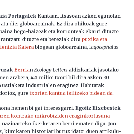
ia Portugalek
Kantauri itsasoan azken egunotan
ratu die: globoarrainak. Ez dira ohikoak gure
 baina hego-haizeak eta korronteak ekarri dituzte
rantzatu dituzte eta bereziak dira
puxika eta
ientzia Kaiera
blogean globoarraina, l
agocephalus
ruzak
Berria
n
Ecology Letters
aldizkariak jasotako
en arabera, 421 milioi txori hil dira azken 30
a ustiaketa industrialen eraginez. Habitatak
ndorioz, gure
txorien k
antua isiltzeko bidean da
.
ona hemen bi gai interesgarri.
Egoitz Etxebestek
aren kontrako mikrobiziden eraginkortasuna
n nazioarteko ikerketaren berri ematen digu.
Jon
, kimikaren historiari buruz idatzi duen artikulu-