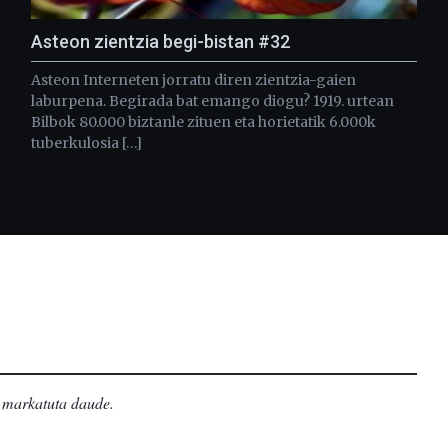
Asteon zientzia begi-bistan #32
Asteon Interneten jorratu diren zientzia-gaien
laburpena. Begirada bat emango diogu? 1919. urtean
Bilbok 80.000 biztanle zituen eta horietatik 6.000k
tuberkulosia […]
markatuta daude
.