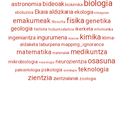
biologia
astronomia
bideoak
biokimika
Ekaia aldizkaria
ekologia
eboluzioa
elikagaiak
fisika
emakumeak
genetika
filosofia
geologia
ikerketa
historia
informatika
hizkuntzalaritza
kimika
ingurumena
ingeniaritza
klima-
itsasoa
aldaketa
laburpena
mapping_ignorance
medikuntza
matematika
materialak
osasuna
neurozientzia
mikrobiologia
neurologia
teknologia
psikologia
paleontologia
soziologia
zientzia
zientzialariak
zoologia