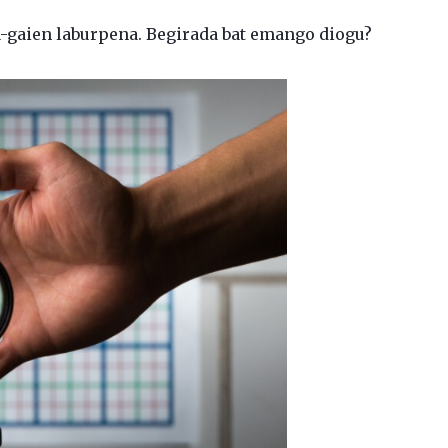
ia-gaien laburpena. Begirada bat emango diogu?