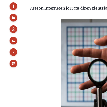
Asteon Interneten jorratu diren zientz