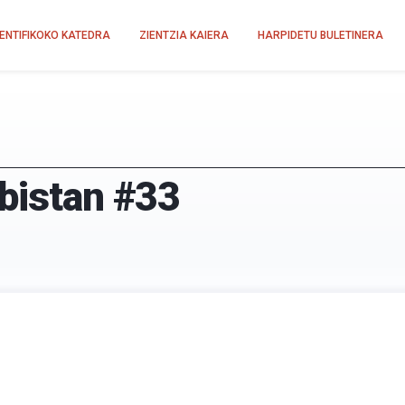
IENTIFIKOKO KATEDRA
ZIENTZIA KAIERA
HARPIDETU BULETINERA
-bistan #33