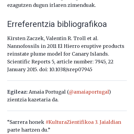
ezagutzen dugun irlaren zimenduak.
Erreferentzia bibliografikoa
Kirsten Zaczek, Valentin R. Troll et al.
Nannofossils in 2011 El Hierro eruptive products
reinstate plume model for Canary Islands.
Scientific Reports 5, article number: 7945, 22
January 2015. doi: 10.1038/srep07945
Egileaz:
Amaia Portugal (
@amaiaportugal
)
zientzia kazetaria da.
“Sarrera honek
#KulturaZientifikoa 3. Jaialdian
parte hartzen du.”