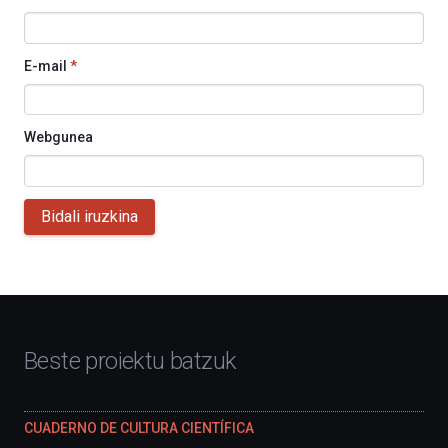
E-mail
*
Webgunea
Bidali iruzkina
Beste proiektu batzuk
CUADERNO DE CULTURA CIENTÍFICA