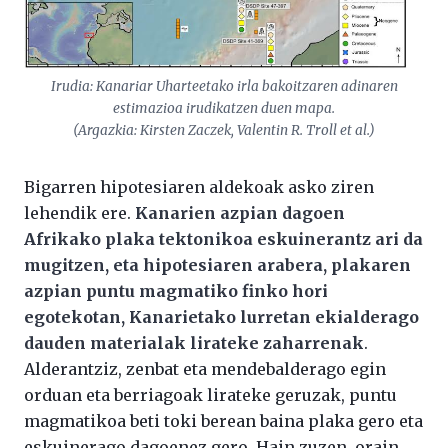
Irudia: Kanariar Uharteetako irla bakoitzaren adinaren
estimazioa irudikatzen duen mapa.
(Argazkia: Kirsten Zaczek, Valentin R. Troll et al.)
Bigarren hipotesiaren aldekoak asko ziren
lehendik ere.
Kanarien azpian dagoen
Afrikako plaka tektonikoa eskuinerantz ari da
mugitzen, eta hipotesiaren arabera, plakaren
azpian puntu magmatiko finko hori
egotekotan, Kanarietako lurretan ekialderago
dauden materialak lirateke zaharrenak
.
Alderantziz, zenbat eta mendebalderago egin
orduan eta berriagoak lirateke geruzak, puntu
magmatikoa beti toki berean baina plaka gero eta
eskuinerago dagoenez gero. Hain zuzen, orain