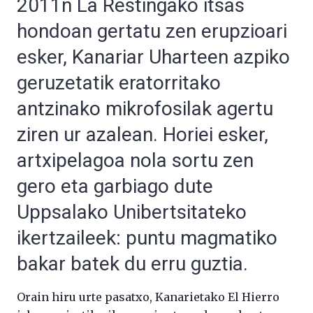
2011n La Restingako itsas
hondoan gertatu zen erupzioari
esker, Kanariar Uharteen azpiko
geruzetatik eratorritako
antzinako mikrofosilak agertu
ziren ur azalean. Horiei esker,
artxipelagoa nola sortu zen
gero eta garbiago dute
Uppsalako Unibertsitateko
ikertzaileek: puntu magmatiko
bakar batek du erru guztia.
Orain hiru urte pasatxo, Kanarietako El Hierro