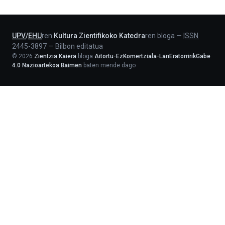
Lehendakaritza
UPV
/
EHU
ren
Kultura Zientifikoko Katedra
ren bloga
—
ISSN
2445-3897
—
Bilbon editatua
©
2026
Zientzia Kaiera
bloga
Aitortu-EzKomertziala-LanEratorririkGabe
4.0 Nazioartekoa Baimen
baten mende dago