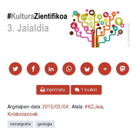
Partekatu
Inprimatu
1 iruzkin
Argitalpen-data:
2015/02/04
· Atala:
#KZJaia
,
Kolaborazioak
estratigrafia
geologia