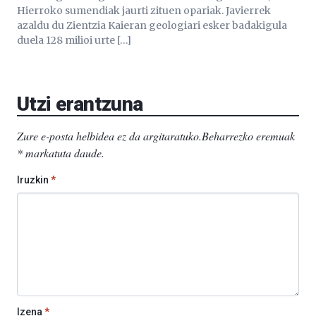
Hierroko sumendiak jaurti zituen opariak. Javierrek
azaldu du Zientzia Kaieran geologiari esker badakigula
duela 128 milioi urte […]
Utzi erantzuna
Zure e-posta helbidea ez da argitaratuko.
Beharrezko eremuak
*
markatuta daude
.
Iruzkin
*
Izena
*