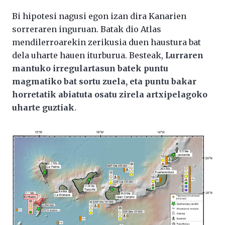
Bi hipotesi nagusi egon izan dira Kanarien
sorreraren inguruan. Batak dio Atlas
mendilerroarekin zerikusia duen haustura bat
dela uharte hauen iturburua. Besteak,
Lurraren
mantuko irregulartasun batek puntu
magmatiko bat sortu zuela, eta puntu bakar
horretatik abiatuta osatu zirela artxipelagoko
uharte guztiak
.