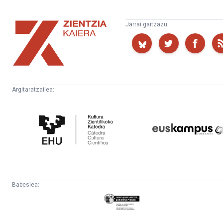
Zientzia
Jarrai gaitzazu:
Kaiera
Argitaratzailea:
Kultura
Euskampus
Zientifikoko
Fundazioa
Katedra
Babeslea:
Eusko
Jaurlaritza
-