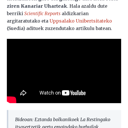
ziren Kanariar Uharteak
. Hala azaldu dute
berriki
Scientific Reports
aldizkarian
argitaratutako eta
Uppsalako Unibertsitateko
(Suedia) adituek zuzendutako artikulu batean.
Bideoan: Eztanda bolkanikoek La Restingako
itsasertzetik gertu eragindako burbuilak