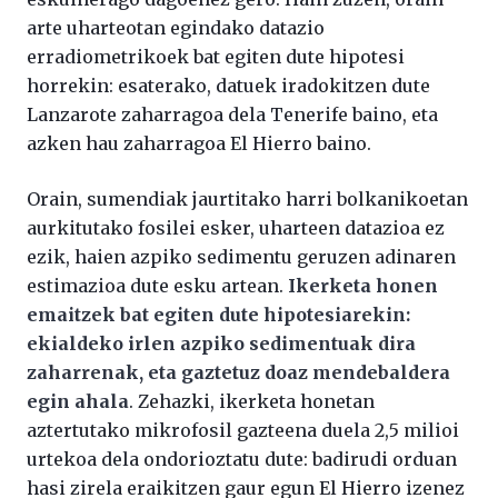
arte uharteotan egindako datazio
erradiometrikoek bat egiten dute hipotesi
horrekin: esaterako, datuek iradokitzen dute
Lanzarote zaharragoa dela Tenerife baino, eta
azken hau zaharragoa El Hierro baino.
Orain, sumendiak jaurtitako harri bolkanikoetan
aurkitutako fosilei esker, uharteen datazioa ez
ezik, haien azpiko sedimentu geruzen adinaren
estimazioa dute esku artean.
Ikerketa honen
emaitzek bat egiten dute hipotesiarekin:
ekialdeko irlen azpiko sedimentuak dira
zaharrenak, eta gaztetuz doaz mendebaldera
egin ahala
. Zehazki, ikerketa honetan
aztertutako mikrofosil gazteena duela 2,5 milioi
urtekoa dela ondorioztatu dute: badirudi orduan
hasi zirela eraikitzen gaur egun El Hierro izenez