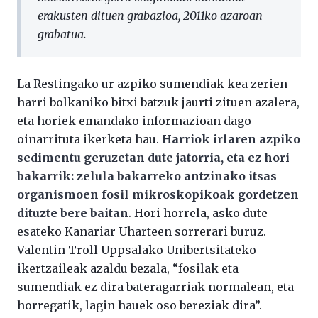
erakusten dituen grabazioa, 2011ko azaroan
grabatua.
La Restingako ur azpiko sumendiak kea zerien
harri bolkaniko bitxi batzuk jaurti zituen azalera,
eta horiek emandako informazioan dago
oinarrituta ikerketa hau.
Harriok irlaren azpiko
sedimentu geruzetan dute jatorria, eta ez hori
bakarrik: zelula bakarreko antzinako itsas
organismoen fosil mikroskopikoak gordetzen
dituzte bere baitan
. Hori horrela, asko dute
esateko Kanariar Uharteen sorrerari buruz.
Valentin Troll Uppsalako Unibertsitateko
ikertzaileak azaldu bezala, “fosilak eta
sumendiak ez dira bateragarriak normalean, eta
horregatik, lagin hauek oso bereziak dira”.