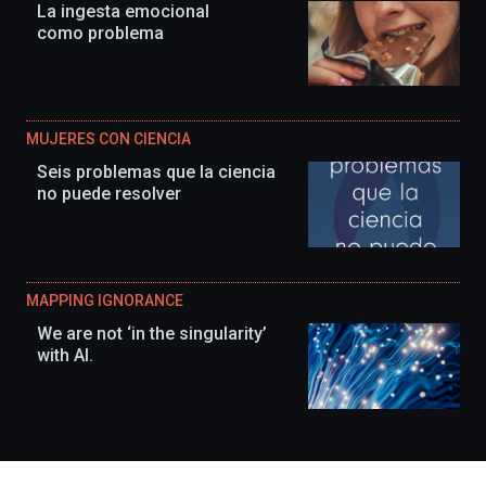
La ingesta emocional
como problema
MUJERES CON CIENCIA
Seis problemas que la ciencia
no puede resolver
MAPPING IGNORANCE
We are not ‘in the singularity’
with AI.