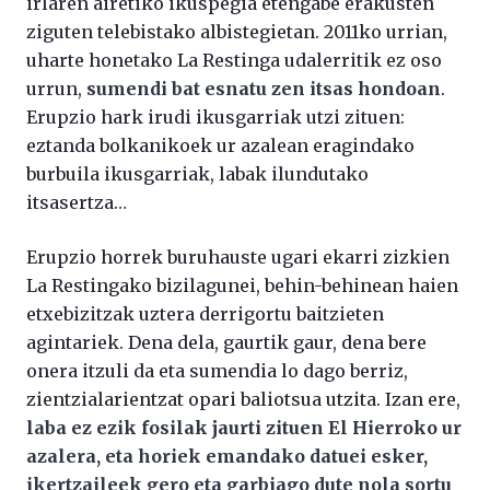
irlaren airetiko ikuspegia etengabe erakusten
ziguten telebistako albistegietan. 2011ko urrian,
uharte honetako La Restinga udalerritik ez oso
urrun,
sumendi bat esnatu zen itsas hondoan
.
Erupzio hark irudi ikusgarriak utzi zituen:
eztanda bolkanikoek ur azalean eragindako
burbuila ikusgarriak, labak ilundutako
itsasertza…
Erupzio horrek buruhauste ugari ekarri zizkien
La Restingako bizilagunei, behin-behinean haien
etxebizitzak uztera derrigortu baitzieten
agintariek. Dena dela, gaurtik gaur, dena bere
onera itzuli da eta sumendia lo dago berriz,
zientzialarientzat opari baliotsua utzita. Izan ere,
laba ez ezik fosilak jaurti zituen El Hierroko ur
azalera, eta horiek emandako datuei esker,
ikertzaileek gero eta garbiago dute nola sortu