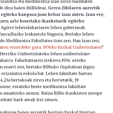
rizaintza eta medikuntza izan ziren hainbatek
e dira haien ibilbideaz.
Gerra Zibilaren aurretik
egiteko kanpora joan behar izan zuten. Izan ere,
egoen arlo honetako ikasketarik egiteko
n, Agirre lehendakariaren lehen gobernuak
 Vasca/Euzko Irakastola Nagusia. Bertako lehen
edo Medikuntza Fakultatea izan zen. Hau izan zen,
aten oinordeko gara: 1936ko Euskal Unibertsitatea
”
 Herriko Unibertsitateko lehen unibertsitate-
bakarra. Fakultatearen irekiera 1936. urteko
n ezarri zen, bertako Bilboko Ospitalean (egun
erizaintza eskola bat. Lehen fakultate hartan
4,23a bertakoak ziren eta horietatik, 19
ume, estatuko beste medikuntza fakultate
ean amaitzeko asmoz. Baina Bilbo frankisten menpe
ltate hark ateak itxi zituen.
emakume haien aurretik baziren Euskal Herrian