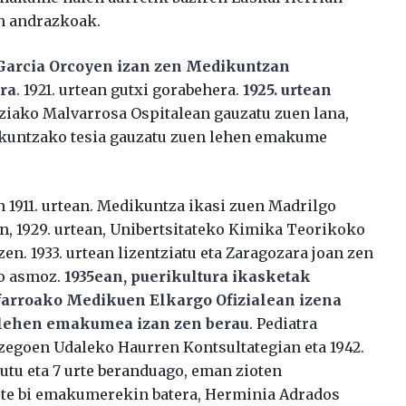
en andrazkoak.
Garcia Orcoyen izan zen Medikuntzan
ra
. 1921. urtean gutxi gorabehera.
1925. urtean
ziako Malvarrosa Ospitalean gauzatu zuen lana,
ikuntzako tesia gauzatu zuen lehen emakume
n 1911. urtean. Medikuntza ikasi zuen Madrilgo
ean, 1929. urtean, Unibertsitateko Kimika Teorikoko
zen. 1933. urtean lizentziatu eta Zaragozara joan zen
ko asmoz.
1935ean, puerikultura ikasketak
Nafarroako Medikuen Elkargo Ofizialean izena
 lehen emakumea izan zen berau
. Pediatra
 zegoen Udaleko Haurren Kontsultategian eta 1942.
utu eta 7 urte beranduago, eman zioten
ste bi emakumerekin batera, Herminia Adrados