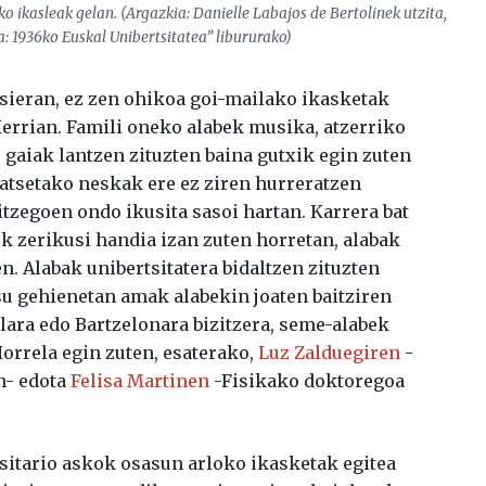
ko ikasleak gelan. (Argazkia: Danielle Labajos de Bertolinek utzita,
: 1936ko Euskal Unibertsitatea” libururako)
sieran, ez zen ohikoa goi-mailako ikasketak
errian. Famili oneko alabek musika, atzerriko
o gaiak lantzen zituzten baina gutxik egin zuten
ratsetako neskak ere ez ziren hurreratzen
itzegoen ondo ikusita sasoi hartan. Karrera bat
 zerikusi handia izan zuten horretan, alabak
en. Alabak unibertsitatera bidaltzen zituzten
asu gehienetan amak alabekin joaten baitziren
lara edo Bartzelonara bizitzera, seme-alabek
Horrela egin zuten, esaterako,
Luz Zalduegiren
-
n- edota
Felisa Martinen
-Fisikako doktoregoa
itario askok osasun arloko ikasketak egitea