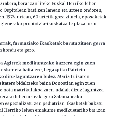
 arabera, bera izan liteke Euskal Herriko lehen
 Ospitalean hasi zen lanean eta urteen ondoren,
n. 1974. urtean, 60 urtetik gora zituela, oposaketak
igienerako probintzia-ikuskatzaile plaza lortu
rarrak, farmaziako ikasketak burutu zituen gerra
ezkondu eta gero.
sa Agirrek medikuntzako karrera egin zuen
sker eta baita ere, Legazpiko Patricio
o diru-laguntzaren bidez
. Maria Luisaren
sitatera bidaltzeko baina Donostian egin zuen
te nota matrikulakoa zuen, udalak diruz laguntzea
rrerako lehen urteak, gero Salamancako
en espezializatu zen pediatrian. Ikasketak bukatu
kal Herriko lehen emakume medikuetariko bat izan