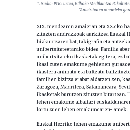
1. irudia: 1936. urtea, Bilboko Medikuntza Fakultate
“Amets baten oinordeko gara
XIX. mendearen amaieran eta XX.eko ha
zituzten andrazkoak aurkitzea Euskal H
hizkuntzaren bat, takigrafia eta antzek
unibertsitateetarako bidea. Familia abe
unibertsitateko ikasketak egitera, ez ba
ikasi zuten emakume gehienen gurasoek
ikastera animatu eta bultzatu baitzituzt
familien bizitza erabat aldatzen zen, k
Zaragoza, Madrilera, Salamancara, Sevil
ikasketak burutzen zituzten bitartean. 
lehen emakume albaitari euskaldunare
lortu zuen lehen emakumearen- amek.
Euskal Herriko lehen emakume uniberts