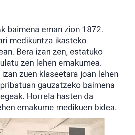
k baimena eman zion 1872.
ari medikuntza ikasteko
ean. Bera izan zen, estatuko
ikulatu zen lehen emakumea.
n izan zuen klaseetara joan lehen
 pribatuan gauzatzeko baimena
regeak. Horrela hasten da
lehen emakume medikuen bidea.