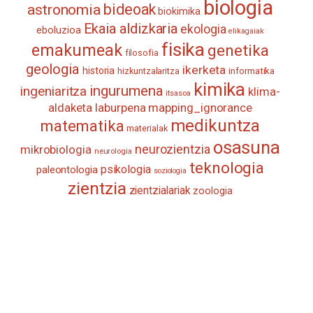
biologia
astronomia
bideoak
biokimika
Ekaia aldizkaria
ekologia
eboluzioa
elikagaiak
fisika
emakumeak
genetika
filosofia
geologia
ikerketa
historia
informatika
hizkuntzalaritza
kimika
ingurumena
ingeniaritza
klima-
itsasoa
aldaketa
laburpena
mapping_ignorance
medikuntza
matematika
materialak
osasuna
neurozientzia
mikrobiologia
neurologia
teknologia
psikologia
paleontologia
soziologia
zientzia
zientzialariak
zoologia