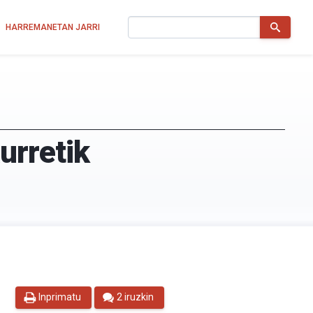
Bilatu
HARREMANETAN JARRI
urretik
Inprimatu
2 iruzkin