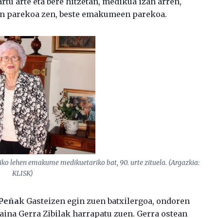
artu arte eta bere hitzetan, medikua izan arren,
een parekoa zen, beste emakumeen parekoa.
riko lehen emakume medikuetariko bat, 90. urte zituela. (Argazkia:
KLISK)
Peña
k Gasteizen egin zuen batxilergoa, ondoren
aina Gerra Zibilak harrapatu zuen. Gerra ostean