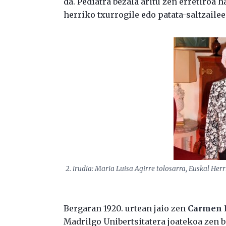
da. Pediatra bezala aritu zen erretiroa h
herriko txurrogile edo patata-saltzail
2. irudia: Maria Luisa Agirre tolosarra, Euskal Her
Bergaran 1920. urtean jaio zen
Carmen 
Madrilgo Unibertsitatera joatekoa zen b