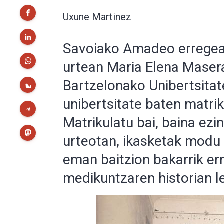
Uxune Martinez
Savoiako Amadeo erregea
urtean Maria Elena Maser
Bartzelonako Unibertsitat
unibertsitate baten matr
Matrikulatu bai, baina ezi
urteotan, ikasketak modu
eman baitzion bakarrik er
medikuntzaren historian 