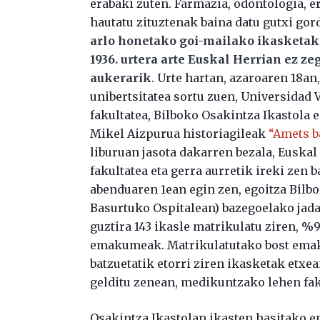
erabaki zuten. Farmazia, odontologia, e
hautatu zituztenak baina datu gutxi gord
arlo honetako goi-mailako ikasketak 
1936. urtera arte Euskal Herrian ez z
aukerarik
. Urte hartan, azaroaren 18a
unibertsitatea sortu zuen, Universidad
fakultatea, Bilboko Osakintza Ikastola 
Mikel Aizpurua historiagileak
“Amets b
liburuan jasota dakarren bezala, Euskal
fakultatea eta gerra aurretik ireki zen 
abenduaren 1ean egin zen, egoitza Bilbo
Basurtuko Ospitalean) bazegoelako jada 
guztira 143 ikasle matrikulatu ziren, %9
emakumeak. Matrikulatutako bost emak
batzuetatik etorri ziren ikasketak etx
gelditu zenean, medikuntzako lehen faku
Osakintza Ikastolan ikasten hasitako 