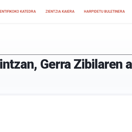
IENTIFIKOKO KATEDRA
ZIENTZIA KAIERA
HARPIDETU BULETINERA
zan, Gerra Zibilaren a