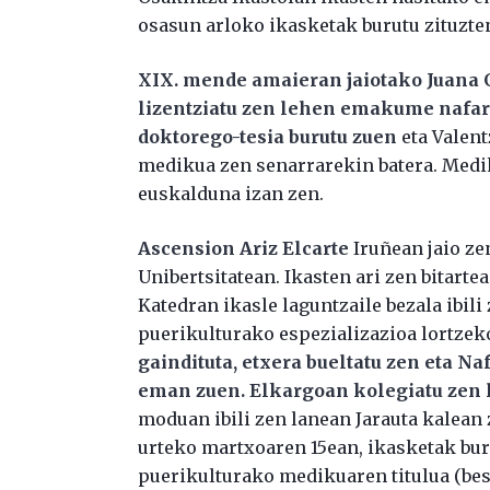
osasun arloko ikasketak burutu zituzt
XIX. mende amaieran jaiotako Juana 
lizentziatu zen lehen emakume nafar
doktorego-tesia burutu zuen
eta Valent
medikua zen senarrarekin batera. Med
euskalduna izan zen.
Ascension Ariz Elcarte
Iruñean jaio ze
Unibertsitatean. Ikasten ari zen bitart
Katedran ikasle laguntzaile bezala ibili 
puerikulturako espezializazioa lortze
gaindituta, etxera bueltatu zen eta 
eman zuen. Elkargoan kolegiatu zen
moduan ibili zen lanean Jarauta kalean
urteko martxoaren 15ean, ikasketak bur
puerikulturako medikuaren titulua (be