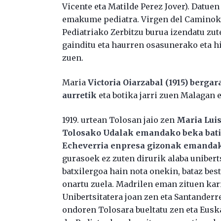
Vicente eta Matilde Perez Jover). Datuen
emakume pediatra. Virgen del Caminoko
Pediatriako Zerbitzu burua izendatu zute
gainditu eta haurren osasunerako eta h
zuen.
Maria
Victoria Oiarzabal (1915) berga
aurretik
eta botika jarri zuen Malagan 
1919. urtean Tolosan jaio zen
Maria Lui
Tolosako Udalak emandako beka bati e
Echeverria enpresa gizonak emandak
gurasoek ez zuten dirurik alaba unibert
batxilergoa hain nota onekin, bataz bes
onartu zuela. Madrilen eman zituen ka
Unibertsitatera joan zen eta Santanderr
ondoren Tolosara bueltatu zen eta Eus