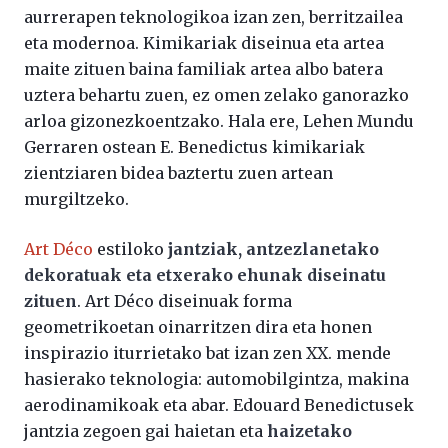
aurrerapen teknologikoa izan zen, berritzailea
eta modernoa. Kimikariak diseinua eta artea
maite zituen baina familiak artea albo batera
uztera behartu zuen, ez omen zelako ganorazko
arloa gizonezkoentzako. Hala ere, Lehen Mundu
Gerraren ostean E. Benedictus kimikariak
zientziaren bidea baztertu zuen artean
murgiltzeko.
Art Déco
estiloko
jantziak, antzezlanetako
dekoratuak eta etxerako ehunak diseinatu
zituen
. Art Déco diseinuak forma
geometrikoetan oinarritzen dira eta honen
inspirazio iturrietako bat izan zen XX. mende
hasierako teknologia: automobilgintza, makina
aerodinamikoak eta abar. Edouard Benedictusek
jantzia zegoen gai haietan eta
haizetako