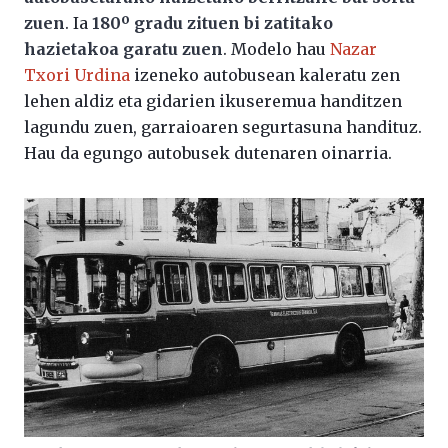
zuen
. Ia
180º gradu zituen bi zatitako
hazietakoa garatu zuen
. Modelo hau
Nazar
Txori Urdina
izeneko autobusean kaleratu zen
lehen aldiz eta gidarien ikuseremua handitzen
lagundu zuen, garraioaren segurtasuna handituz.
Hau da egungo autobusek dutenaren oinarria.