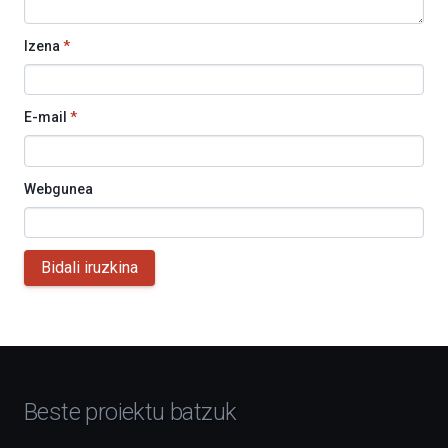
Izena
*
E-mail
*
Webgunea
Bidali iruzkina
Beste proiektu batzuk