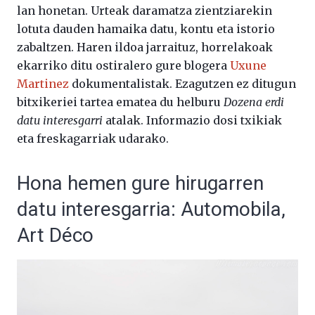
lan honetan. Urteak daramatza zientziarekin
lotuta dauden hamaika datu, kontu eta istorio
zabaltzen. Haren ildoa jarraituz, horrelakoak
ekarriko ditu ostiralero gure blogera
Uxune
Martinez
dokumentalistak. Ezagutzen ez ditugun
bitxikeriei tartea ematea du helburu
Dozena erdi
datu interesgarri
atalak. Informazio dosi txikiak
eta freskagarriak udarako.
Hona hemen gure hirugarren
datu interesgarria: Automobila,
Art Déco