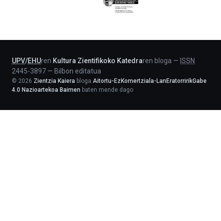
Eusko
Jaurlaritza
-
Lehendakaritza
UPV
/
EHU
ren
Kultura Zientifikoko Katedra
ren bloga
—
ISSN
2445-3897
—
Bilbon editatua
©
2026
Zientzia Kaiera
bloga
Aitortu-EzKomertziala-LanEratorririkGabe
4.0 Nazioartekoa Baimen
baten mende dago