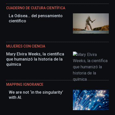
CUADERNO DE CULTURA CIENTÍFICA
La Odisea… del pensamiento
científico
MUJERES CON CIENCIA
Mary Elvira Weeks, la científica
que humanizó la historia de la
química
MAPPING IGNORANCE
We are not ‘in the singularity’
with AI.