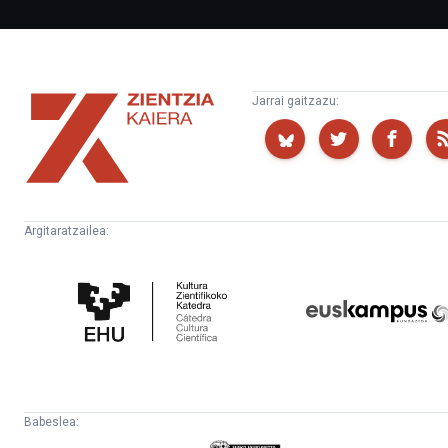
Zientzia
Jarrai gaitzazu:
Kaiera
Argitaratzailea:
Kultura
Euskampus
Zientifikoko
Fundazioa
Katedra
Babeslea: