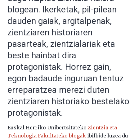
blogean. Ikerketak, pil-pilean
dauden gaiak, argitalpenak,
zientziaren historiaren
pasarteak, zientzialariak eta
beste hainbat dira
protagonistak. Horrez gain,
egon badaude inguruan tentuz
erreparatzea merezi duten
zientziaren historiako bestelako
protagonistak.
Euskal Herriko Unibertsitateko
Zientzia eta
Teknologia Fakultateko blogak
ibilbide luzea du