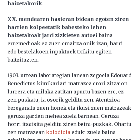
haizetakorik
.
XX. mendearen hasieran bidean egoten ziren
harrien kolpeetatik babesteko lehen
haizetakoak jarri zizkieten autoei
baina
erremedioak ez zuen emaitza onik izan, harri
edo bestelakoen inpaktuek txikitu egiten
baitzituzten.
1903. urtean laborategian lanean zegoela Edouard
Benedictus kimikariari matrazea erori zitzaion
lurrera eta milaka zatitan apurtu bazen ere, ez
zen puskatu, ia osorik gelditu zen. Atentzioa
bereganatu zuen honek eta ikusi zuen matrazeak
geruza garden mehea zuela barnean. Geruza
horri itsatsita gelditu ziren beira-puskak. Ohartu
zen matrazean
kolodioia
eduki zuela baina