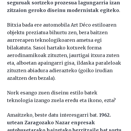
seguruak sortzeko prozesua lagungarria izan
zitzaion geroko diseinu modernistak egiteko
.
Bitxia bada ere automobila Art Déco estiloaren
objektu preziatua bihurtu zen, bera baitzen
aurrerapen teknologikoaren ametsa egi
bilakatuta. Sasoi hartako kotxeek forma
aerodinamikoak zituzten, jaurtigai itxura zuten
eta, alboetan apaingarri gisa, ildaska paraleloak
zituzten abiadura adierazteko (goiko irudian
azaltzen den bezala).
Nork esango zuen diseinu estilo batek
teknologia izango zuela eredu eta ikono, ezta?
Amaitzeko, beste datu interesgarri bat.
1962.
urtean Zaragozako Nazar enpresak
autobusetarako haizetako berritzaile bat sortu