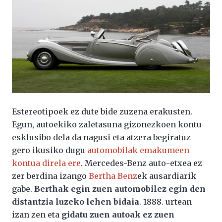
Estereotipoek ez dute bide zuzena erakusten.
Egun, autoekiko zaletasuna gizonezkoen kontu
esklusibo dela da nagusi eta atzera begiratuz
gero ikusiko dugu
automobilak emakumeen
kontua direla ere
. Mercedes-Benz auto-etxea ez
zer berdina izango
Bertha Benz
ek ausardiarik
gabe.
Berthak egin zuen automobilez egin den
distantzia luzeko lehen bidaia
. 1888. urtean
izan zen eta
gidatu zuen autoak ez zuen