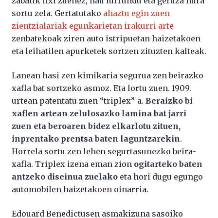
zabalik itxi zuenez, hau lurrundu eta geruza hura
sortu zela. Gertatutako
ahaztu egin zuen
zientzialariak egunkarietan irakurri arte
zenbatekoak ziren auto istripuetan haizetakoen
eta leihatilen apurketek sortzen zituzten kalteak.
Lanean hasi zen kimikaria segurua zen beirazko
xafla bat sortzeko asmoz. Eta lortu zuen. 1909.
urtean patentatu zuen “triplex”-a.
Beraizko bi
xaflen artean zelulosazko lamina bat jarri
zuen eta beroaren bidez elkarlotu zituen,
inprentako prentsa baten laguntzarekin
.
Horrela sortu zen lehen segurtasunezko beira-
xafla. Triplex izena eman zion
ogitarteko baten
antzeko diseinua zuelako
eta hori dugu egungo
automobilen haizetakoen oinarria.
Edouard Benedictusen asmakizuna sasoiko