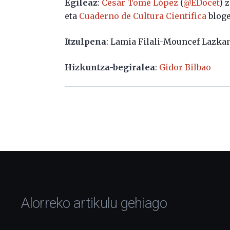
Egileaz
:
Cesár Tomé López
(
@EDocet
) 
eta
Cuaderno de Cultura Cientifica
bloge
Itzulpena
: Lamia Filali-Mouncef Lazka
Hizkuntza-begiralea
:
Gidor Bilbao
Alorreko artikulu gehiago