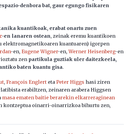
espazio-denbora bat, gaur egungo fisikaren
kanika kuantikoak, erabat onartu zuen
c
-en lanaren ostean
, zeinak eremu kuantikoen
emu elektromagnetikoaren kuantuaren) igorpen
ordan
-en,
Eugene Wigner
-en,
Werner Heisenberg
-en
ioztatu zen
partikula guztiak uler daitezkeela,
uantiko baten kuantu gisa
.
ut
,
François Englert
eta
Peter Higgs
hasi ziren
atibista erabiltzen, zeinaren arabera Higgsen
a
masa ematen baitie berarekin elkarreraginean
n kontzeptua oinarri-oinarrizkoa bihurtu zen,