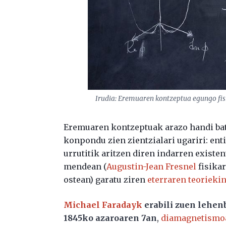
Irudia: Eremuaren kontzeptua egungo fis
Eremuaren kontzeptuak arazo handi bat 
konpondu zien zientzialari ugariri: ent
urrutitik aritzen diren indarren existe
mendean (
Augustin-Jean Fresnel
fisika
ostean) garatu ziren
eterraren teoriekin
Michael Faradayk
erabili zuen lehenb
1845ko azaroaren 7an
,
diamagnetismo