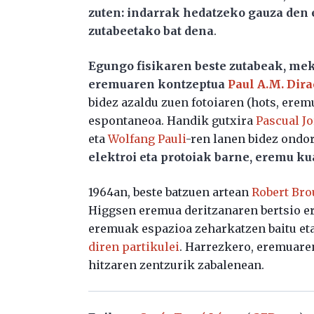
zuten: indarrak hedatzeko gauza den 
zutabeetako bat dena
.
Egungo fisikaren beste zutabeak, me
eremuaren kontzeptua
Paul A.M. Dira
bidez azaldu zuen fotoiaren (hots, er
espontaneoa. Handik gutxira
Pascual J
eta
Wolfang Pauli
-ren lanen bidez ondor
elektroi eta protoiak barne, eremu k
1964an, beste batzuen artean
Robert Bro
Higgsen eremua deritzanaren bertsio erl
eremuak espazioa zeharkatzen baitu et
diren partikulei
. Harrezkero, eremuare
hitzaren zentzurik zabalenean.