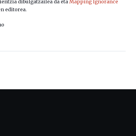
zientzia dibulgatzailea da eta
Mapping Ignorance
n editorea.
no