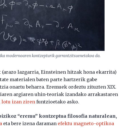
ika modernoaren kontzepturik garrantzitsuenetakoa da.
(arazo lazgarria, Einsteinen hitzak hona ekarrita)
itate materialen baten parte hartzerik gabe
ntzia onartu beharra. Eremuek ordeztu zituzten XIX.
riaren argiaren uhin-teoriak izandako arrakastaren
 lotu izan ziren
funtzioetako asko.
izikoz “eremu” kontzeptua filosofia naturalean,
a
eta bere izena daraman
efektu magneto-optikoa