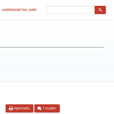
Bilatu
HARREMANETAN JARRI
Inprimatu
1 iruzkin