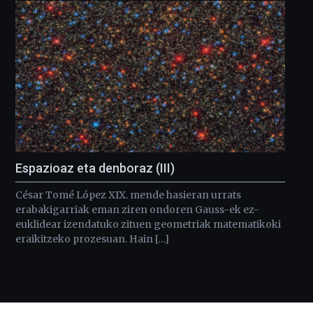
Espazioaz eta denboraz (III)
César Tomé López XIX. mende hasieran urrats
erabakigarriak eman ziren ondoren Gauss-ek ez-
euklidear izendatuko zituen geometriak matematikoki
eraikitzeko prozesuan. Hain […]