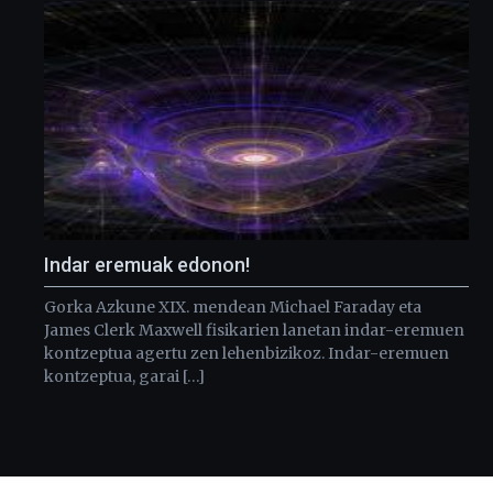
Indar eremuak edonon!
Gorka Azkune XIX. mendean Michael Faraday eta
James Clerk Maxwell fisikarien lanetan indar-eremuen
kontzeptua agertu zen lehenbizikoz. Indar-eremuen
kontzeptua, garai […]