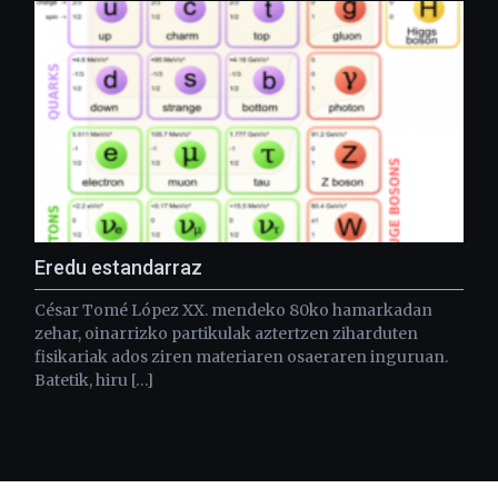
Eredu estandarraz
César Tomé López XX. mendeko 80ko hamarkadan
zehar, oinarrizko partikulak aztertzen ziharduten
fisikariak ados ziren materiaren osaeraren inguruan.
Batetik, hiru […]