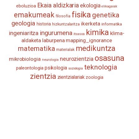
Ekaia aldizkaria
ekologia
eboluzioa
elikagaiak
fisika
emakumeak
genetika
filosofia
geologia
ikerketa
historia
informatika
hizkuntzalaritza
kimika
ingurumena
ingeniaritza
klima-
itsasoa
aldaketa
laburpena
mapping_ignorance
medikuntza
matematika
materialak
osasuna
neurozientzia
mikrobiologia
neurologia
teknologia
psikologia
paleontologia
soziologia
zientzia
zientzialariak
zoologia