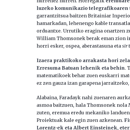
hurrenez hurren. Horregatik
eremuaren
luzeko komunikazio telegrafikoaren 
garrantzitsua baitzen Britainiar Inper
hamarkadan, lehenengo kable transatlan
orduantxe. Urrutiko eragina onartzen zu
William Thomsonek berak eman zion irt
horri esker, ospea, aberastasuna eta
sir
t
Izaera praktikoko arrakasta hori zel
Erresuma Batuan lehenik eta behin
.
matematikoek behar zuen euskarri mate
ez zen gauza izan garapena jarraitzeko,
Alabaina, Faradayk nahi zuenaren aurka,
asmoa baitzuen, hala Thomsonek nola 
zuten, eremua eredu mekaniko landuen b
Proiektuak kale egin zuen azkenean.
Fi
Lorentz-ek eta Albert Einsteinek, et