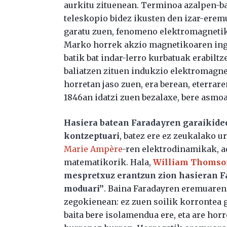
aurkitu zituenean. Terminoa azalpen-bal
teleskopio bidez ikusten den izar-ere
garatu zuen, fenomeno elektromagneti
Marko horrek akzio magnetikoaren ingu
batik bat indar-lerro kurbatuak erabil
baliatzen zituen indukzio elektromagn
horretan jaso zuen, era berean, eterra
1846an idatzi zuen bezalaxe, bere asmoa 
Hasiera batean Faradayren garaikide
kontzeptuari
, batez ere ez zeukalako u
Marie Ampère
-ren elektrodinamikak, a
matematikorik. Hala,
William Thomso
mespretxuz erantzun zion hasieran F
moduari”
. Baina Faradayren eremuaren 
zegokienean: ez zuen soilik korrontea g
baita bere isolamendua ere, eta are hor