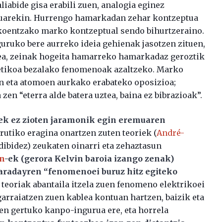
iabide gisa erabili zuen, analogia eginez
muarekin. Hurrengo hamarkadan zehar kontzeptua
koentzako marko kontzeptual sendo bihurtzeraino.
ruko bere aurreko ideia gehienak jasotzen zituen,
tzea, zeinak hogeita hamarreko hamarkadaz geroztik
etikoa bezalako fenomenoak azaltzeko. Marko
ren eta atomoen aurkako erabateko oposizioa;
zen “eterra alde batera uztea, baina ez bibrazioak”.
ek ez zioten jaramonik egin eremuaren
rrutiko eragina onartzen zuten teoriek (
André-
dibidez) zeukaten oinarri eta zehaztasun
n
-ek (gerora Kelvin baroia izango zenak)
aradayren “fenomenoei buruz hitz egiteko
teoriak abantaila itzela zuen fenomeno elektrikoei
arraiatzen zuen kablea kontuan hartzen, baizik eta
ren gertuko kanpo-ingurua ere, eta horrela