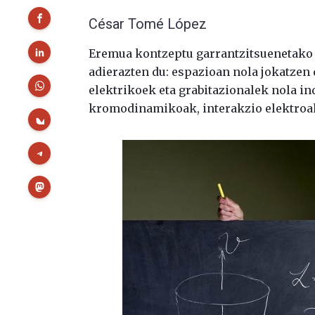
César Tomé López
Eremua kontzeptu garrantzitsuenetako b
adierazten du: espazioan nola jokatzen
elektrikoek eta grabitazionalek nola i
kromodinamikoak, interakzio elektroah