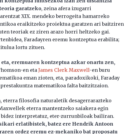
 kontzeptua funtsezkoa izan zen distantzia
teoria garatzeko
, zeina afera izugarri
ioarentzat XIX. mendeko berrogeita hamarreko
tikoa eraikitzeko proiektua garatzen ari baitziren
ten teoriak ez ziren arazo horri heltzeko gai.
enbidea, Faradayren eremu kontzeptua erabilita;
itulua lortu zituen.
a eta, eremuaren kontzeptua azkar onartu zen,
 Thomson-en eta
James Clerk Maxwell
-en buru
matikoa eman zioten, eta, paradoxikoki, Faraday
 prestakuntza matematikoa falta baitzitzaion.
 eterra filosofia naturaletik desagerrarazteko
Maxwellek eterra mantentzeko saiakera egin
idez interpretatuz, eter-zurrunbiloak bailiran.
sikari erlatibistek, batez ere Hendrik Antoon
erraren ordez eremu ez-mekaniko bat proposatu