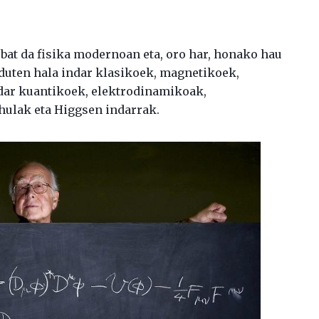
at da fisika modernoan eta, oro har, honako hau
 duten hala indar klasikoek, magnetikoek,
ndar kuantikoek, elektrodinamikoak,
ulak eta Higgsen indarrak.