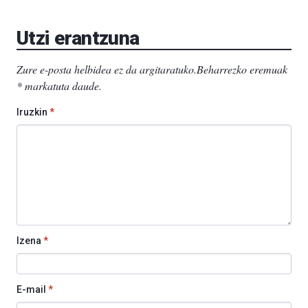
Aretoa-
EHU…
Utzi erantzuna
Zure e-posta helbidea ez da argitaratuko.
Beharrezko eremuak
*
markatuta daude
.
Iruzkin
*
Izena
*
E-mail
*