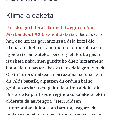
Klima-aldaketa
Parisko goi bilerari buruz hitz egin du Anil
Markandya. IPCCko zientzialariak
Berrian.
Oro
har, oso urrats garrantzitsua dela iritzi dio,
klima-aldaketari eta munduko tenperaturaren
igoerari erantzuteko, berotegi efektuko gasen
isurketa nabarmen gutxituko duen hitzarmena
baita. Baina hasiera besterik ez dela gehitzen du.
Orain ituna sinatzearen arrazoiaz hausnartzen
du. Alde batetik, aipatzen du orduan baino
gehiago arduratzen gaituela klima aldaketak.
Bestalde Kopenhaguen egindako saiakerarekin
alderatu du aurtengoa: “Herrialdeen
konpromisoak kontuan hartuta, iragarri du
helburua betetzeko neurri zorrotzagoak hartu