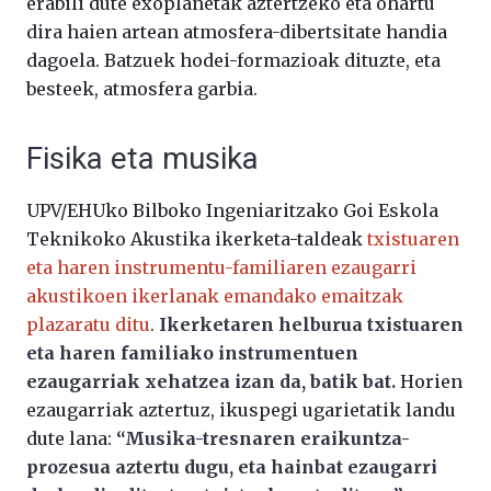
erabili dute exoplanetak aztertzeko eta ohartu
dira haien artean atmosfera-dibertsitate handia
dagoela. Batzuek hodei-formazioak dituzte, eta
besteek, atmosfera garbia.
Fisika eta musika
UPV/EHUko Bilboko Ingeniaritzako Goi Eskola
Teknikoko Akustika ikerketa-taldeak
txistuaren
eta haren instrumentu-familiaren ezaugarri
akustikoen ikerlanak emandako emaitzak
plazaratu ditu
.
Ikerketaren helburua txistuaren
eta haren familiako instrumentuen
ezaugarriak xehatzea izan da, batik bat.
Horien
ezaugarriak aztertuz, ikuspegi ugarietatik landu
dute lana:
“
Musika-tresnaren eraikuntza-
prozesua aztertu dugu, eta hainbat ezaugarri