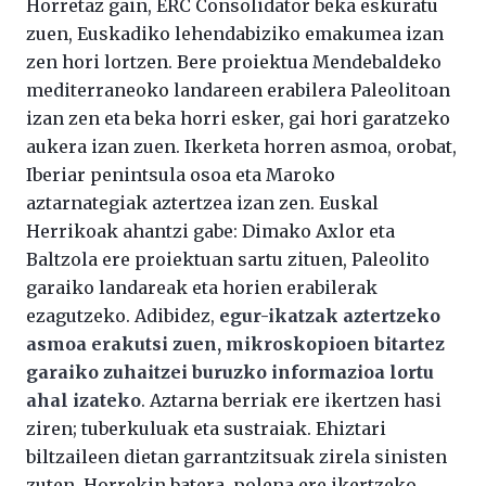
Horretaz gain, ERC Consolidator beka eskuratu
zuen, Euskadiko lehendabiziko emakumea izan
zen hori lortzen. Bere proiektua Mendebaldeko
mediterraneoko landareen erabilera Paleolitoan
izan zen eta beka horri esker, gai hori garatzeko
aukera izan zuen. Ikerketa horren asmoa, orobat,
Iberiar penintsula osoa eta Maroko
aztarnategiak aztertzea izan zen. Euskal
Herrikoak ahantzi gabe: Dimako Axlor eta
Baltzola ere proiektuan sartu zituen, Paleolito
garaiko landareak eta horien erabilerak
ezagutzeko. Adibidez,
egur-ikatzak aztertzeko
asmoa erakutsi zuen, mikroskopioen bitartez
garaiko zuhaitzei buruzko informazioa lortu
ahal izateko
. Aztarna berriak ere ikertzen hasi
ziren; tuberkuluak eta sustraiak. Ehiztari
biltzaileen dietan garrantzitsuak zirela sinisten
zuten. Horrekin batera, polena ere ikertzeko