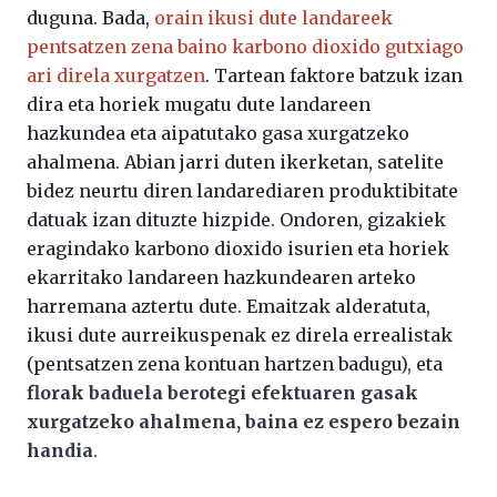
duguna. Bada,
orain ikusi dute landareek
pentsatzen zena baino karbono dioxido gutxiago
ari direla xurgatzen
. Tartean faktore batzuk izan
dira eta horiek mugatu dute landareen
hazkundea eta aipatutako gasa xurgatzeko
ahalmena. Abian jarri duten ikerketan, satelite
bidez neurtu diren landarediaren produktibitate
datuak izan dituzte hizpide. Ondoren, gizakiek
eragindako karbono dioxido isurien eta horiek
ekarritako landareen hazkundearen arteko
harremana aztertu dute. Emaitzak alderatuta,
ikusi dute aurreikuspenak ez direla errealistak
(pentsatzen zena kontuan hartzen badugu), eta
florak baduela berotegi efektuaren gasak
xurgatzeko ahalmena, baina ez espero bezain
handia
.