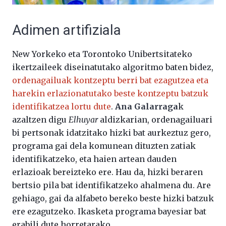
Adimen artifiziala
New Yorkeko eta Torontoko Unibertsitateko
ikertzaileek diseinatutako algoritmo baten bidez,
ordenagailuak kontzeptu berri bat ezagutzea eta
harekin erlazionatutako beste kontzeptu batzuk
identifikatzea lortu dute
.
Ana Galarraga
k
azaltzen digu
Elhuyar
aldizkarian, ordenagailuari
bi pertsonak idatzitako hizki bat aurkeztuz gero,
programa gai dela komunean dituzten zatiak
identifikatzeko, eta haien artean dauden
erlazioak bereizteko ere. Hau da, hizki beraren
bertsio pila bat identifikatzeko ahalmena du. Are
gehiago, gai da alfabeto bereko beste hizki batzuk
ere ezagutzeko. Ikasketa programa bayesiar bat
erabili dute horretarako.