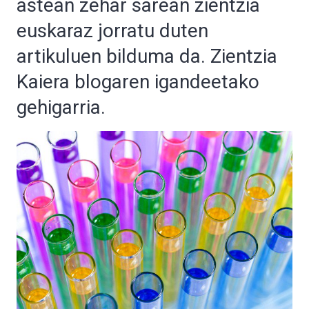
astean zehar sarean zientzia
euskaraz jorratu duten
artikuluen bilduma da. Zientzia
Kaiera blogaren igandeetako
gehigarria.