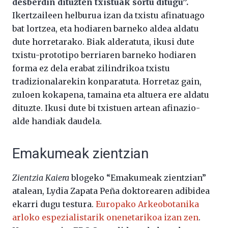
desberdin dituzten txistuak sortu ditugu”.
Ikertzaileen helburua izan da txistu afinatuago
bat lortzea, eta hodiaren barneko aldea aldatu
dute horretarako. Biak alderatuta, ikusi dute
txistu-prototipo berriaren barneko hodiaren
forma ez dela erabat zilindrikoa txistu
tradizionalarekin konparatuta. Horretaz gain,
zuloen kokapena, tamaina eta altuera ere aldatu
dituzte. Ikusi dute bi txistuen artean afinazio-
alde handiak daudela.
Emakumeak zientzian
Zientzia Kaiera
blogeko “Emakumeak zientzian”
atalean, Lydia Zapata Peña doktorearen adibidea
ekarri dugu testura.
Europako Arkeobotanika
arloko espezialistarik onenetarikoa izan zen
.