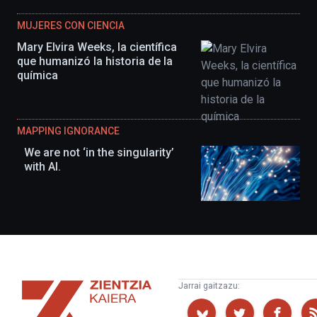
MUJERES CON CIENCIA
Mary Elvira Weeks, la científica
que humanizó la historia de la
química
MAPPING IGNORANCE
We are not ‘in the singularity’
with AI.
Zientzia
Jarrai gaitzazu:
Kaiera