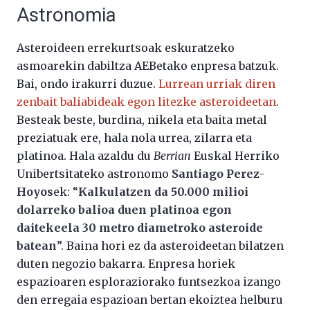
Astronomia
Asteroideen errekurtsoak eskuratzeko
asmoarekin dabiltza AEBetako enpresa batzuk.
Bai, ondo irakurri duzue.
Lurrean urriak diren
zenbait baliabideak egon litezke asteroideetan
.
Besteak beste, burdina, nikela eta baita metal
preziatuak ere, hala nola urrea, zilarra eta
platinoa. Hala azaldu du
Berrian
Euskal Herriko
Unibertsitateko astronomo
Santiago Perez-
Hoyos
ek: “
Kalkulatzen da 50.000 milioi
dolarreko balioa duen platinoa egon
daitekeela 30 metro diametroko asteroide
batean
”. Baina hori ez da asteroideetan bilatzen
duten negozio bakarra. Enpresa horiek
espazioaren esploraziorako funtsezkoa izango
den erregaia espazioan bertan ekoiztea helburu