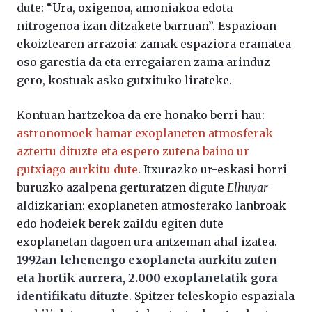
dute: “Ura, oxigenoa, amoniakoa edota
nitrogenoa izan ditzakete barruan”. Espazioan
ekoiztearen arrazoia: zamak espaziora eramatea
oso garestia da eta erregaiaren zama arinduz
gero, kostuak asko gutxituko lirateke.
Kontuan hartzekoa da ere honako berri hau:
astronomoek hamar exoplaneten atmosferak
aztertu dituzte eta espero zutena baino ur
gutxiago aurkitu dute
. Itxurazko ur-eskasi horri
buruzko azalpena gerturatzen digute
Elhuyar
aldizkarian: exoplaneten atmosferako lanbroak
edo hodeiek berek zaildu egiten dute
exoplanetan dagoen ura antzeman ahal izatea.
1992an lehenengo exoplaneta aurkitu zuten
eta hortik aurrera, 2.000 exoplanetatik gora
identifikatu dituzte
. Spitzer teleskopio espaziala