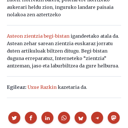
aukerari heldu zion, inguruko landare paisaia
nolakoa zen aztertzeko
Asteon zientzia begi-bistan
igandeetako atala da.
Astean zehar sarean zientzia euskaraz jorratu
duten artikuluak biltzen ditugu. Begi-bistan
duguna erreparatuz, Interneteko “zientzia”
antzeman, jaso eta laburbiltzea da gure helburua.
Egileaz:
Uxue Razkin
kazetaria da.
Partekatu