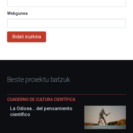
Webgunea
Bidali iruzkina
Beste proiektu batzuk
CUADERNO DE CULTURA CIENTÍFICA
La Odisea… del pensamiento
científico