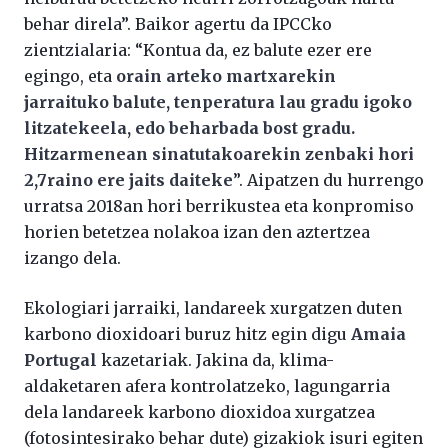
behar direla”. Baikor agertu da IPCCko
zientzialaria: “Kontua da, ez balute ezer ere
egingo, eta
orain arteko martxarekin
jarraituko balute, tenperatura lau gradu igoko
litzatekeela, edo beharbada bost gradu.
Hitzarmenean sinatutakoarekin zenbaki hori
2,7raino ere jaits daiteke
”. Aipatzen du hurrengo
urratsa 2018an hori berrikustea eta konpromiso
horien betetzea nolakoa izan den aztertzea
izango dela.
Ekologiari jarraiki, landareek xurgatzen duten
karbono dioxidoari buruz hitz egin digu
Amaia
Portugal
kazetariak. Jakina da, klima-
aldaketaren afera kontrolatzeko, lagungarria
dela landareek karbono dioxidoa xurgatzea
(fotosintesirako behar dute) gizakiok isuri egiten