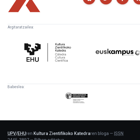
Argitaratzailea:
Kultura
Euskampus
Zientifikoko
Fundazioa
Katedra
Babeslea:
Eusko
Jaurlaritza
-
Lehendakaritza
UPV
/
EHU
ren
Kultura Zientifikoko Katedra
ren bloga
—
ISSN
2445-3897
—
Bilbon editatua