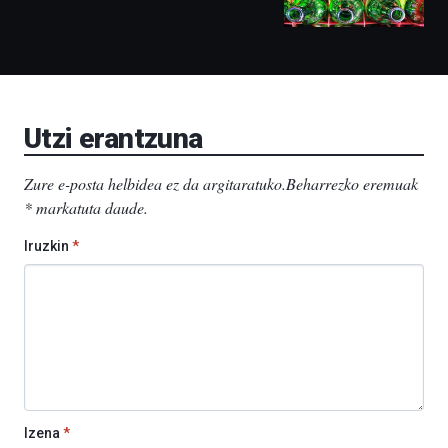
ditu:
Bidebarrietako
Liburutegia,
Bizkaia
Aretoa-
EHU…
Utzi erantzuna
Zure e-posta helbidea ez da argitaratuko.
Beharrezko eremuak
*
markatuta daude
.
Iruzkin
*
Izena
*