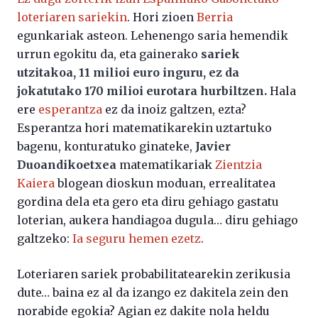
loteriaren sariekin
. Hori zioen
Berria
egunkariak asteon. Lehenengo saria hemendik
urrun egokitu da, eta gainerako
sariek
utzitakoa, 11 milioi euro inguru, ez da
jokatutako 170 milioi eurotara hurbiltzen.
Hala
ere
esperantza
ez da inoiz galtzen, ezta?
Esperantza hori matematikarekin uztartuko
bagenu, konturatuko ginateke,
Javier
Duoandikoetxea
matematikariak
Zientzia
Kaiera
blogean dioskun moduan, errealitatea
gordina dela eta gero eta diru gehiago gastatu
loterian, aukera handiagoa dugula… diru gehiago
galtzeko:
Ia seguru hemen ezetz
.
Loteriaren sariek probabilitatearekin zerikusia
dute… baina ez al da izango ez dakitela zein den
norabide egokia? Agian ez dakite nola heldu