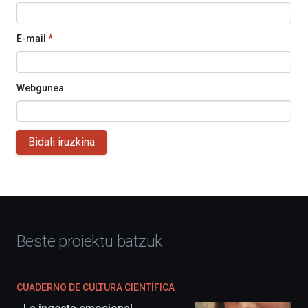
E-mail
*
Webgunea
Bidali iruzkina
Beste proiektu batzuk
CUADERNO DE CULTURA CIENTÍFICA