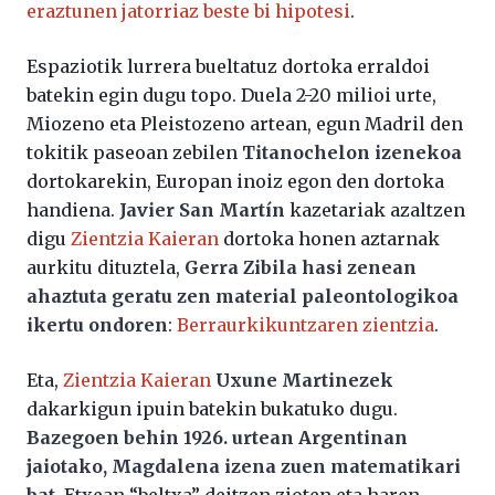
eraztunen jatorriaz beste bi hipotesi
.
Espaziotik lurrera bueltatuz dortoka erraldoi
batekin egin dugu topo. Duela 2-20 milioi urte,
Miozeno eta Pleistozeno artean, egun Madril den
tokitik paseoan zebilen
Titanochelon izenekoa
dortokarekin, Europan inoiz egon den dortoka
handiena.
Javier San Martín
kazetariak azaltzen
digu
Zientzia Kaieran
dortoka honen aztarnak
aurkitu dituztela,
Gerra Zibila hasi zenean
ahaztuta geratu zen material paleontologikoa
ikertu ondoren
:
Berraurkikuntzaren zientzia
.
Eta,
Zientzia Kaieran
Uxune Martinezek
dakarkigun ipuin batekin bukatuko dugu.
Bazegoen behin 1926. urtean Argentinan
jaiotako, Magdalena izena zuen matematikari