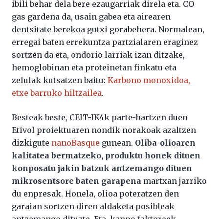
ibili behar dela bere ezaugarriak direla eta. CO
gas gardena da, usain gabea eta airearen
dentsitate berekoa gutxi gorabehera. Normalean,
erregai baten errekuntza partzialaren eraginez
sortzen da eta, ondorio larriak izan ditzake,
hemoglobinan eta proteinetan finkatu eta
zelulak kutsatzen baitu:
Karbono monoxidoa,
etxe barruko hiltzailea
.
Besteak beste, CEIT-IK4k parte-hartzen duen
Etivol proiektuaren nondik norakoak azaltzen
dizkigute
nanoBasque
gunean.
Oliba-olioaren
kalitatea bermatzeko, produktu honek dituen
konposatu jakin batzuk antzemango dituen
mikrosentsore baten garapena
martxan jarriko
du enpresak. Honela, olioa poteratzen den
garaian sortzen diren aldaketa posibleak