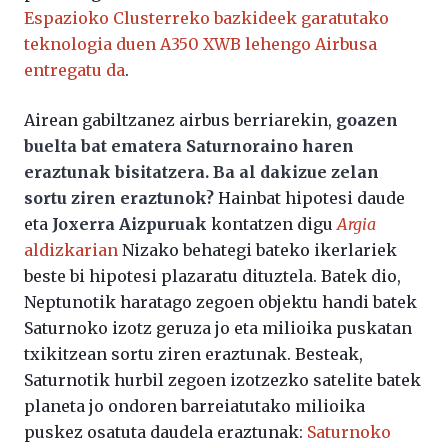
Espazioko Clusterreko bazkideek garatutako
teknologia duen A350 XWB lehengo Airbusa
entregatu da
.
Airean gabiltzanez airbus berriarekin,
goazen
buelta bat ematera Saturnoraino haren
eraztunak bisitatzera. Ba al dakizue zelan
sortu ziren eraztunok?
Hainbat hipotesi daude
eta
Joxerra Aizpuruak
kontatzen digu
Argia
aldizkarian
Nizako behategi bateko ikerlariek
beste bi hipotesi plazaratu dituztela. Batek dio,
Neptunotik haratago zegoen objektu handi batek
Saturnoko izotz geruza jo eta milioika puskatan
txikitzean sortu ziren eraztunak. Besteak,
Saturnotik hurbil zegoen izotzezko satelite batek
planeta jo ondoren barreiatutako milioika
puskez osatuta daudela eraztunak:
Saturnoko