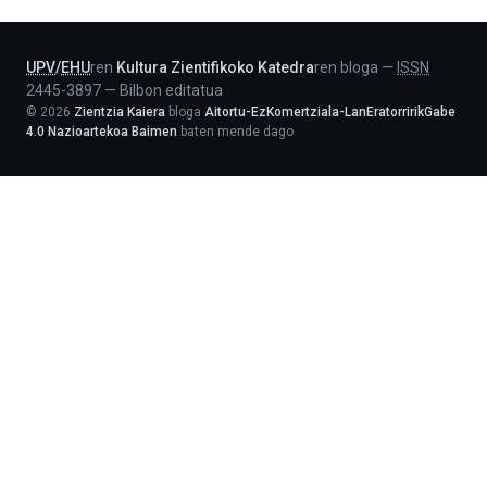
Lehendakaritza
UPV
/
EHU
ren
Kultura Zientifikoko Katedra
ren bloga
—
ISSN
2445-3897
—
Bilbon editatua
©
2026
Zientzia Kaiera
bloga
Aitortu-EzKomertziala-LanEratorririkGabe
4.0 Nazioartekoa Baimen
baten mende dago