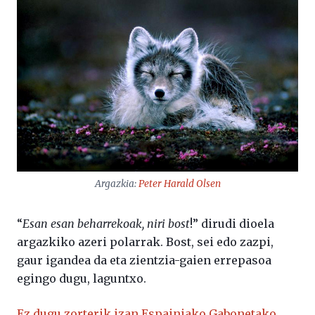
Argazkia:
Peter Harald Olsen
“
Esan esan beharrekoak, niri bost
!” dirudi dioela
argazkiko azeri polarrak. Bost, sei edo zazpi,
gaur igandea da eta zientzia-gaien errepasoa
egingo dugu, laguntxo.
Ez dugu zorterik izan Espainiako Gabonetako