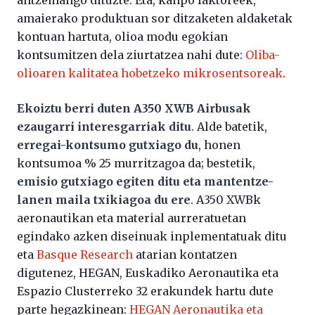
antzemango dituzte. Eta, kanpo faktoreek,
amaierako produktuan sor ditzaketen aldaketak
kontuan hartuta, olioa modu egokian
kontsumitzen dela ziurtatzea nahi dute:
Oliba-
olioaren kalitatea hobetzeko mikrosentsoreak
.
Ekoiztu berri duten A350 XWB Airbusak
ezaugarri interesgarriak ditu
. Alde batetik,
erregai-kontsumo gutxiago du
, honen
kontsumoa % 25 murritzagoa da; bestetik,
emisio gutxiago egiten ditu eta mantentze-
lanen maila txikiagoa du ere
. A350 XWBk
aeronautikan eta material aurreratuetan
egindako azken diseinuak inplementatuak ditu
eta
Basque Research
atarian kontatzen
digutenez, HEGAN, Euskadiko Aeronautika eta
Espazio Clusterreko 32 erakundek hartu dute
parte hegazkinean:
HEGAN Aeronautika eta