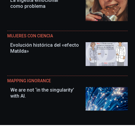
La ingesta emocional
como problema
MUJERES CON CIENCIA
Evolución histórica del «efecto
Matilda»
MAPPING IGNORANCE
We are not ‘in the singularity’
with AI.