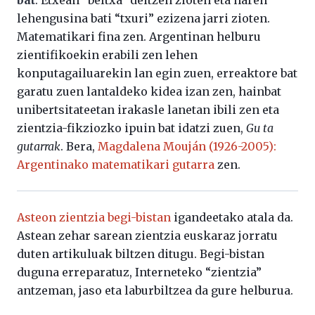
bat
. Etxean “beltxa” deitzen zioten eta haren
lehengusina bati “txuri” ezizena jarri zioten.
Matematikari fina zen. Argentinan helburu
zientifikoekin erabili zen lehen
konputagailuarekin lan egin zuen, erreaktore bat
garatu zuen lantaldeko kidea izan zen, hainbat
unibertsitateetan irakasle lanetan ibili zen eta
zientzia-fikziozko ipuin bat idatzi zuen,
Gu ta
gutarrak
. Bera,
Magdalena Mouján (1926-2005):
Argentinako matematikari gutarra
zen.
Asteon zientzia begi-bistan
igandeetako atala da.
Astean zehar sarean zientzia euskaraz jorratu
duten artikuluak biltzen ditugu. Begi-bistan
duguna erreparatuz, Interneteko “zientzia”
antzeman, jaso eta laburbiltzea da gure helburua.