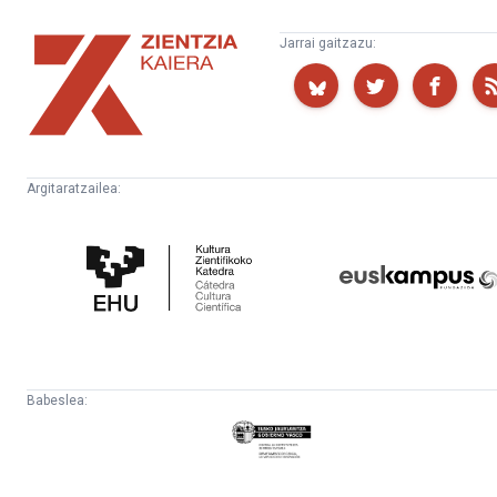
Zientzia
Jarrai gaitzazu:
Kaiera
Argitaratzailea:
Kultura
Euskampus
Zientifikoko
Fundazioa
Katedra
Babeslea:
Eusko
Jaurlaritza
-