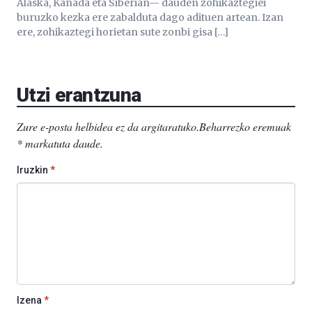
Alaska, Kanada eta Siberian— dauden zohikaztegiei
buruzko kezka ere zabalduta dago adituen artean. Izan
ere, zohikaztegi horietan sute zonbi gisa […]
Utzi erantzuna
Zure e-posta helbidea ez da argitaratuko.
Beharrezko eremuak
*
markatuta daude
.
Iruzkin
*
Izena
*