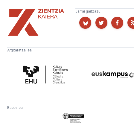
Zientzia
Jarrai gaitzazu:
Kaiera
Argitaratzailea:
Kultura
Euskampus
Zientifikoko
Fundazioa
Katedra
Babeslea:
Eusko
Jaurlaritza
-