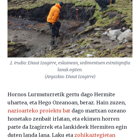
2. irudia: Eñaut Izagirre, eskuinean, sedimentuen estratigrafia
lanak egiten.
(Argazkia: Eñaut Izagirre)
Hornos Lurmuturretik gertu dago Hermite
uhartea, eta Hego Ozeanoan, beraz. Hain zuzen,
nazioarteko proiektu bat
dago martxan ozeano
honetako zenbait irlatan, eta ekimen horren
parte da Izagirrek eta lankideek Hermiten egin
duten landa lana. Laku eta
zohikaztegietan