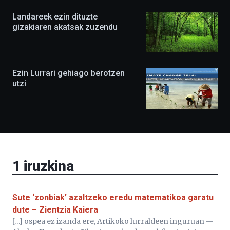
ekimena
berritasunez
Landareek ezin dituzte
beteta
gizakiaren akatsak zuzendu
itzuliko
da
irailean,
eta
agertoki
Ezin Lurrari gehiago berotzen
berriak
utzi
ere
izango
ditu:
Bidebarrietako
Liburutegia,
Bizkaia
Aretoa-
EHU…
1
iruzkina
Sute ‘zonbiak’ azaltzeko eredu matematikoa garatu
dute – Zientzia Kaiera
[…] ospea ez izanda ere, Artikoko lurraldeen inguruan —