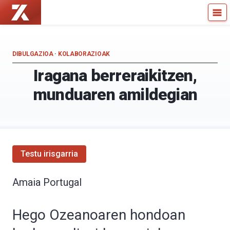
Zientzia
Kultura
Kaiera
Zientifikoko
—
Katedra
Kultura
DIBULGAZIOA
·
KOLABORAZIOAK
Zientifikoko
Iragana berreraikitzen,
Katedra
munduaren amildegian
Testu irisgarria
Amaia Portugal
Hego Ozeanoaren hondoan