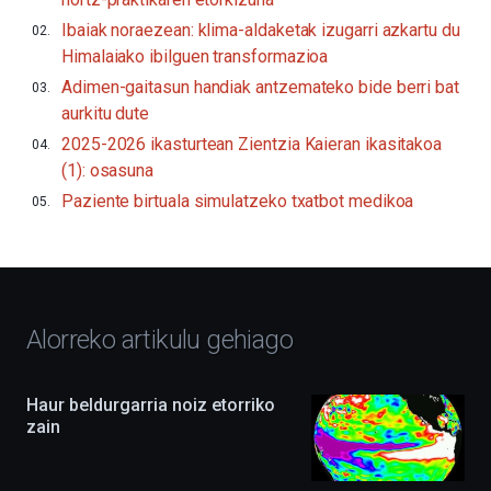
(BZP)
jaialdiaren
Ibaiak noraezean: klima-aldaketak izugarri azkartu du
bederatzigarren
Himalaiako ibilguen transformazioa
edizioarekin.Irailaren
16tik
Adimen-gaitasun handiak antzemateko bide berri bat
urriaren
aurkitu dute
4ra,
BZP
2025-2026 ikasturtean Zientzia Kaieran ikasitakoa
2026
(1): osasuna
festibalak
Paziente birtuala simulatzeko txatbot medikoa
hiria
bakarrizketaz,
erakusketez,
hitzaldiz,
dokuforumez
eta
zientzia-
Alorreko artikulu gehiago
ikuskizunez
beteko
du.
EHUko
Haur beldurgarria noiz etorriko
Kultura
zain
Zientifikoko
Katedrak
antolatuta,