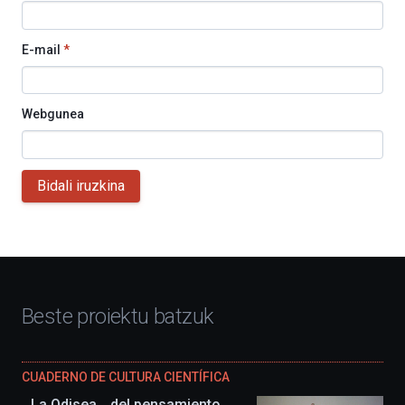
E-mail
*
Webgunea
Bidali iruzkina
Beste proiektu batzuk
CUADERNO DE CULTURA CIENTÍFICA
La Odisea… del pensamiento