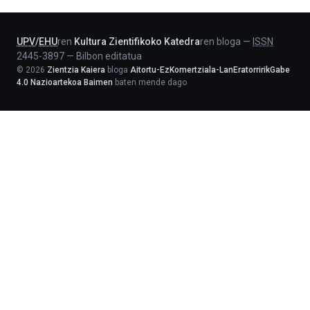
Lehendakaritza
UPV
/
EHU
ren
Kultura Zientifikoko Katedra
ren bloga
—
ISSN
2445-3897
—
Bilbon editatua
©
2026
Zientzia Kaiera
bloga
Aitortu-EzKomertziala-LanEratorririkGabe
4.0 Nazioartekoa Baimen
baten mende dago