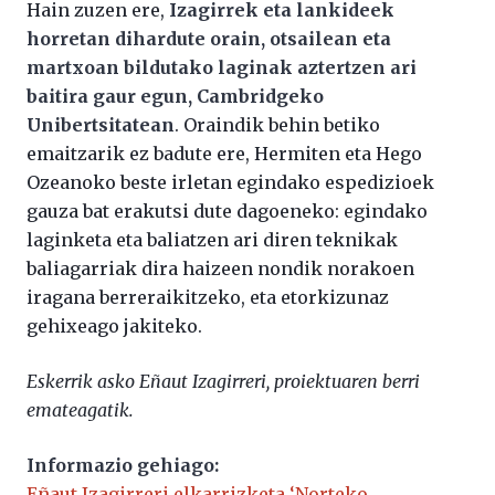
Hain zuzen ere,
Izagirrek eta lankideek
horretan dihardute orain, otsailean eta
martxoan bildutako laginak aztertzen ari
baitira gaur egun, Cambridgeko
Unibertsitatean
. Oraindik behin betiko
emaitzarik ez badute ere, Hermiten eta Hego
Ozeanoko beste irletan egindako espedizioek
gauza bat erakutsi dute dagoeneko: egindako
laginketa eta baliatzen ari diren teknikak
baliagarriak dira haizeen nondik norakoen
iragana berreraikitzeko, eta etorkizunaz
gehixeago jakiteko.
Eskerrik asko Eñaut Izagirreri, proiektuaren berri
emateagatik.
Informazio gehiago:
Eñaut Izagirreri elkarrizketa ‘Norteko