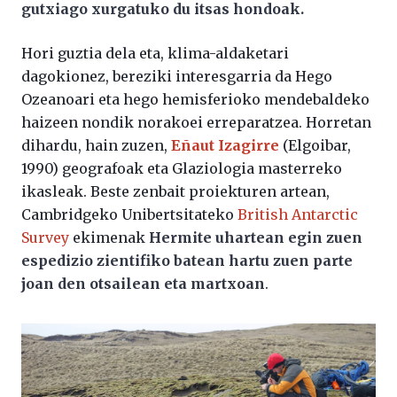
gutxiago xurgatuko du itsas hondoak.
Hori guztia dela eta, klima-aldaketari
dagokionez, bereziki interesgarria da Hego
Ozeanoari eta hego hemisferioko mendebaldeko
haizeen nondik norakoei erreparatzea. Horretan
dihardu, hain zuzen,
Eñaut Izagirre
(Elgoibar,
1990) geografoak eta Glaziologia masterreko
ikasleak. Beste zenbait proiekturen artean,
Cambridgeko Unibertsitateko
British Antarctic
Survey
ekimenak
Hermite uhartean egin zuen
espedizio zientifiko batean hartu zuen parte
joan den otsailean eta martxoan
.