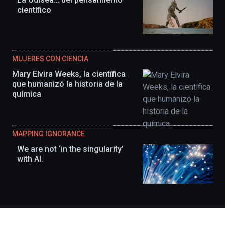
científico
MUJERES CON CIENCIA
Mary Elvira Weeks, la científica
que humanizó la historia de la
química
MAPPING IGNORANCE
We are not ‘in the singularity’
with AI.