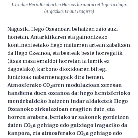
1. irudia: Hermite uhartea Hornos lurmuturretik gertu dago.
(Argazkia: Eñaut Izagirre)
Nagusiki Hego Ozeanoari behatzen zaio auzi
honetan. Antarktikaren eta gainontzeko
kontinenteetako hego muturren artean zabaltzen
da Hego Ozeanoa, eta besteak beste horregatik
(itsas masa erraldoi horretan ia lurrik ez
dagoelako), karbono dioxidoaren biltegi
funtzioak nabarmenagoak dira hemen.
Atmosferako CO
aren modulazioan zeresan
2
handiena duen ozeanoa da: hego hemisferioko
mendebaldeko haizeen indar aldaketek Hego
Ozeanoko zirkulazioan eragiten dute, eta
horren arabera, bertako ur sakonek gordetzen
duten CO
a gehiago edo gutxiago iragaziko da
2
kanpora, eta atmosferako CO
a gehiago edo
2