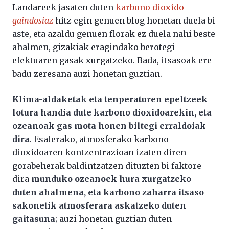
Landareek jasaten duten
karbono dioxido
gaindosiaz
hitz egin genuen blog honetan duela bi
aste, eta azaldu genuen florak ez duela nahi beste
ahalmen, gizakiak eragindako berotegi
efektuaren gasak xurgatzeko. Bada, itsasoak ere
badu zeresana auzi honetan guztian.
Klima-aldaketak eta tenperaturen epeltzeek
lotura handia dute karbono dioxidoarekin, eta
ozeanoak gas mota honen biltegi erraldoiak
dira
. Esaterako, atmosferako karbono
dioxidoaren kontzentrazioan izaten diren
gorabeherak baldintzatzen dituzten bi faktore
dira
munduko ozeanoek hura xurgatzeko
duten ahalmena, eta karbono zaharra itsaso
sakonetik atmosferara askatzeko duten
gaitasuna
; auzi honetan guztian duten