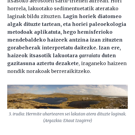
itsasoko aerosolen sartu-irtenen aurrean. Hori
horrela, lakuotako sedimentuetatik ateratako
laginak bildu zituzten.
Lagin horiek diatomeo
algak dituzte tartean, eta horiei paleoekologia
metodoak aplikatuta, hego hemisferioko
mendebaldeko haizeek antzina izan zituzten
gorabeherak interpretatu daitezke. Izan ere,
haizeok itsasotik lakuotara
garraiatu
duten
gazitasuna aztertu dezakete
, iraganeko haizeen
nondik norakoak berreraikitzeko.
3. irudia: Hermite uhartearen sei lakutan atera dituzte laginak.
(Argazkia: Eñaut Izagirre)