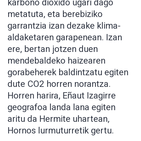
karbono dioxido ugari dago
metatuta, eta berebiziko
garrantzia izan dezake klima-
aldaketaren garapenean. Izan
ere, bertan jotzen duen
mendebaldeko haizearen
gorabeherek baldintzatu egiten
dute CO2 horren norantza.
Horren harira, Eñaut Izagirre
geografoa landa lana egiten
aritu da Hermite uhartean,
Hornos lurmuturretik gertu.