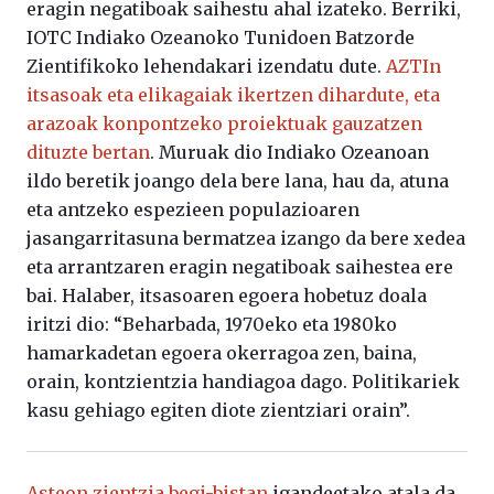
eragin negatiboak saihestu ahal izateko. Berriki,
IOTC Indiako Ozeanoko Tunidoen Batzorde
Zientifikoko lehendakari izendatu dute.
AZTIn
itsasoak eta elikagaiak ikertzen dihardute, eta
arazoak konpontzeko proiektuak gauzatzen
dituzte bertan
. Muruak dio Indiako Ozeanoan
ildo beretik joango dela bere lana, hau da, atuna
eta antzeko espezieen populazioaren
jasangarritasuna bermatzea izango da bere xedea
eta arrantzaren eragin negatiboak saihestea ere
bai. Halaber, itsasoaren egoera hobetuz doala
iritzi dio: “Beharbada, 1970eko eta 1980ko
hamarkadetan egoera okerragoa zen, baina,
orain, kontzientzia handiagoa dago. Politikariek
kasu gehiago egiten diote zientziari orain”.
Asteon zientzia begi-bistan
igandeetako atala da.