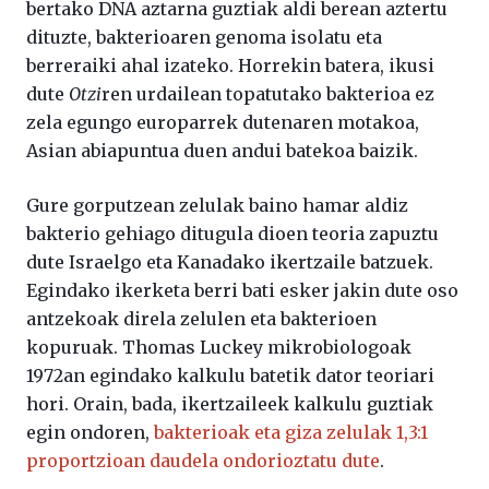
bertako DNA aztarna guztiak aldi berean aztertu
dituzte, bakterioaren genoma isolatu eta
berreraiki ahal izateko. Horrekin batera, ikusi
dute
Otzi
ren urdailean topatutako bakterioa ez
zela egungo europarrek dutenaren motakoa,
Asian abiapuntua duen andui batekoa baizik.
Gure gorputzean zelulak baino hamar aldiz
bakterio gehiago ditugula dioen teoria zapuztu
dute Israelgo eta Kanadako ikertzaile batzuek.
Egindako ikerketa berri bati esker jakin dute oso
antzekoak direla zelulen eta bakterioen
kopuruak. Thomas Luckey mikrobiologoak
1972an egindako kalkulu batetik dator teoriari
hori. Orain, bada, ikertzaileek kalkulu guztiak
egin ondoren,
bakterioak eta giza zelulak 1,3:1
proportzioan daudela ondorioztatu dute
.