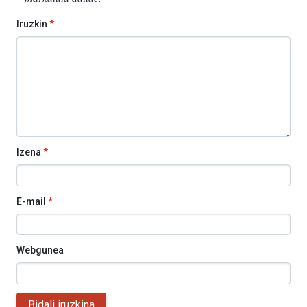
Iruzkin
*
Izena
*
E-mail
*
Webgunea
Bidali iruzkina