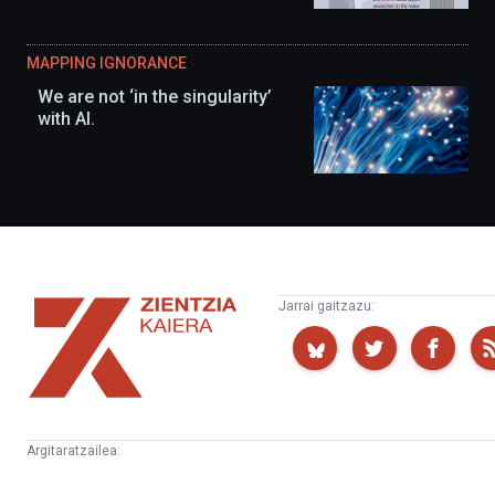
MAPPING IGNORANCE
We are not ‘in the singularity’
with AI.
Zientzia
Jarrai gaitzazu:
Kaiera
Argitaratzailea:
Kultura
Euskampus