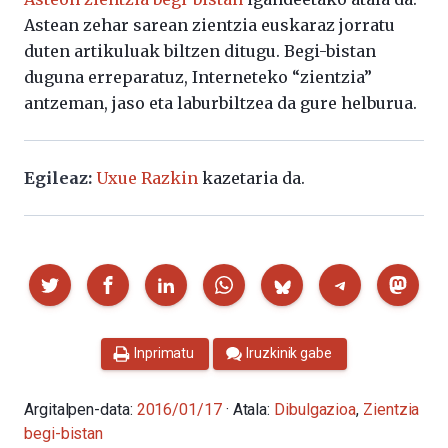
Astean zehar sarean zientzia euskaraz jorratu
duten artikuluak biltzen ditugu. Begi-bistan
duguna erreparatuz, Interneteko “zientzia”
antzeman, jaso eta laburbiltzea da gure helburua.
Egileaz:
Uxue Razkin
kazetaria da.
Partekatu
Inprimatu
Iruzkinik gabe
Argitalpen-data:
2016/01/17
· Atala:
Dibulgazioa
,
Zientzia
begi-bistan