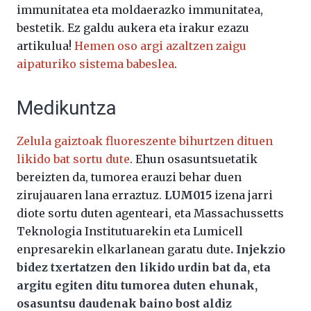
immunitatea eta moldaerazko immunitatea,
bestetik. Ez galdu aukera eta irakur ezazu
artikulua!
Hemen oso argi azaltzen zaigu
aipaturiko sistema babeslea
.
Medikuntza
Zelula gaiztoak fluoreszente bihurtzen dituen
likido bat sortu dute
. Ehun osasuntsuetatik
bereizten da, tumorea erauzi behar duen
zirujauaren lana erraztuz.
LUM015
izena jarri
diote sortu duten agenteari, eta Massachussetts
Teknologia Institutuarekin eta Lumicell
enpresarekin elkarlanean garatu dute
. Injekzio
bidez txertatzen den likido urdin bat da, eta
argitu egiten ditu tumorea duten ehunak,
osasuntsu daudenak baino bost aldiz