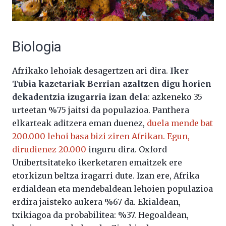
Biologia
Afrikako lehoiak desagertzen ari dira.
Iker
Tubia kazetariak Berrian azaltzen digu horien
dekadentzia izugarria izan dela
: azkeneko 35
urteetan %75 jaitsi da populazioa. Panthera
elkarteak aditzera eman duenez,
duela mende bat
200.000 lehoi basa bizi ziren Afrikan. Egun,
dirudienez 20.000
inguru dira. Oxford
Unibertsitateko ikerketaren emaitzek ere
etorkizun beltza iragarri dute. Izan ere, Afrika
erdialdean eta mendebaldean lehoien populazioa
erdira jaisteko aukera %67 da. Ekialdean,
txikiagoa da probabilitea: %37. Hegoaldean,