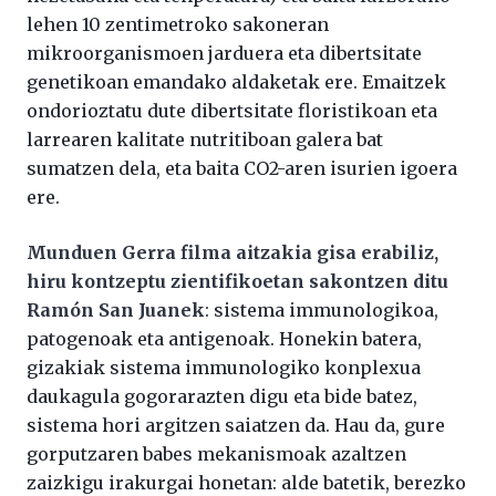
lehen 10 zentimetroko sakoneran
mikroorganismoen jarduera eta dibertsitate
genetikoan emandako aldaketak ere. Emaitzek
ondorioztatu dute dibertsitate floristikoan eta
larrearen kalitate nutritiboan galera bat
sumatzen dela, eta baita CO2-aren isurien igoera
ere.
Munduen Gerra filma aitzakia gisa erabiliz,
hiru kontzeptu zientifikoetan sakontzen ditu
Ramón San Juanek
: sistema immunologikoa,
patogenoak eta antigenoak. Honekin batera,
gizakiak sistema immunologiko konplexua
daukagula gogorarazten digu eta bide batez,
sistema hori argitzen saiatzen da. Hau da, gure
gorputzaren babes mekanismoak azaltzen
zaizkigu irakurgai honetan: alde batetik, berezko