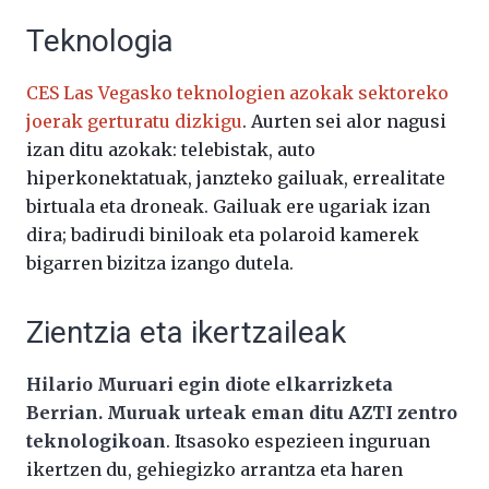
Teknologia
CES Las Vegasko teknologien azokak sektoreko
joerak gerturatu dizkigu
. Aurten sei alor nagusi
izan ditu azokak: telebistak, auto
hiperkonektatuak, janzteko gailuak, errealitate
birtuala eta droneak. Gailuak ere ugariak izan
dira; badirudi biniloak eta polaroid kamerek
bigarren bizitza izango dutela.
Zientzia eta ikertzaileak
Hilario Muruari egin diote elkarrizketa
Berrian. Muruak urteak eman ditu AZTI zentro
teknologikoan
. Itsasoko espezieen inguruan
ikertzen du, gehiegizko arrantza eta haren