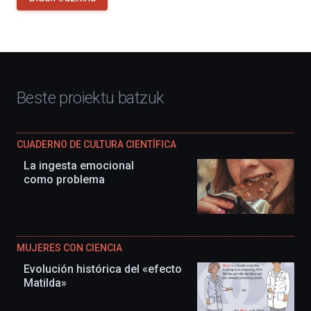
Beste proiektu batzuk
CUADERNO DE CULTURA CIENTÍFICA
La ingesta emocional
como problema
MUJERES CON CIENCIA
Evolución histórica del «efecto
Matilda»