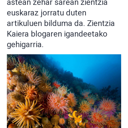
astean zehar sarean zientzia
euskaraz jorratu duten
artikuluen bilduma da. Zientzia
Kaiera blogaren igandeetako
gehigarria.