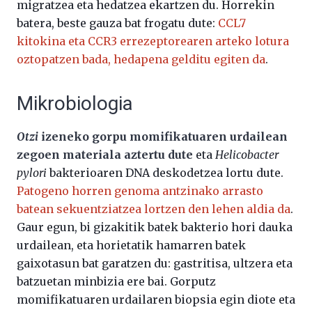
migratzea eta hedatzea ekartzen du. Horrekin
batera, beste gauza bat frogatu dute:
CCL7
kitokina eta CCR3 errezeptorearen arteko lotura
oztopatzen bada, hedapena gelditu egiten da
.
Mikrobiologia
Otzi
izeneko gorpu momifikatuaren urdailean
zegoen materiala aztertu dute
eta
Helicobacter
pylori
bakterioaren DNA deskodetzea lortu dute.
Patogeno horren genoma antzinako arrasto
batean sekuentziatzea lortzen den lehen aldia da
.
Gaur egun, bi gizakitik batek bakterio hori dauka
urdailean, eta horietatik hamarren batek
gaixotasun bat garatzen du: gastritisa, ultzera eta
batzuetan minbizia ere bai. Gorputz
momifikatuaren urdailaren biopsia egin diote eta