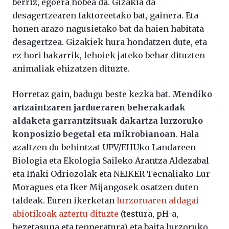
berriz, egoera hobea da. Gizakia da
desagertzearen faktoreetako bat, gainera. Eta
honen arazo nagusietako bat da haien habitata
desagertzea. Gizakiek hura hondatzen dute, eta
ez hori bakarrik, lehoiek jateko behar dituzten
animaliak ehizatzen dituzte.
Horretaz gain, badugu beste kezka bat.
Mendiko
artzaintzaren jardueraren beherakadak
aldaketa garrantzitsuak dakartza lurzoruko
konposizio begetal eta mikrobianoan
. Hala
azaltzen du behintzat UPV/EHUko Landareen
Biologia eta Ekologia Saileko Arantza Aldezabal
eta Iñaki Odriozolak eta NEIKER-Tecnaliako Lur
Moragues eta Iker Mijangosek osatzen duten
taldeak. Euren ikerketan
lurzoruaren aldagai
abiotikoak aztertu dituzte
(testura, pH-a,
hezetasuna eta tenperatura) eta baita lurzoruko