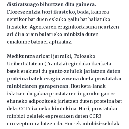
distiratsuago bihurtzen ditu gainera.
Floreszentzia hori ikusteko, bada,
kamera
sentikor bat duen eskuko gailu bat baliatuko
litzateke. Agentearen eraginkortasuna neurtzen
ari dira orain bularreko minbizia duten
emakume batzuei aplikatuz.
Medikuntza arloari jarraiki, Tolosako
Unibertsitatean (Frantzia) egindako ikerketa
batek erakutsi du
gantz-zelulek jariatzen duten
proteina batek eragin zuzena duela prostatako
minbiziaren garapenean
. Ikerketa-lanak
islatzen du gakoa prostataren inguruko gantz-
ehuneko adipozitoek jariatzen duten proteina bat
dela: CCL7 izeneko kimiokina. Hori, prostatako
minbizi-zelulek espresatzen duten CCR3
errezeptorera lotzen da. Horrek minbizi-zelulak