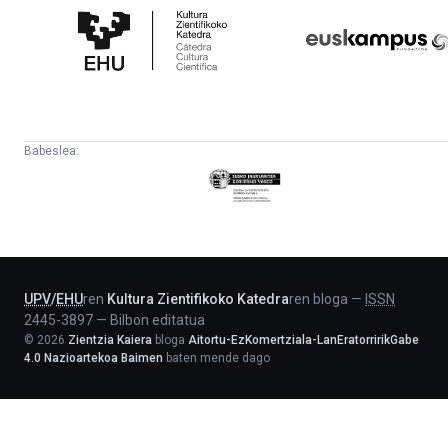
Zientifikoko
Fundazioa
Katedra
Babeslea:
Eusko
Jaurlaritza
-
Lehendakaritza
UPV
/
EHU
ren
Kultura Zientifikoko Katedra
ren bloga
—
ISSN
2445-3897
—
Bilbon editatua
©
2026
Zientzia Kaiera
bloga
Aitortu-EzKomertziala-LanEratorririkGabe
4.0 Nazioartekoa Baimen
baten mende dago