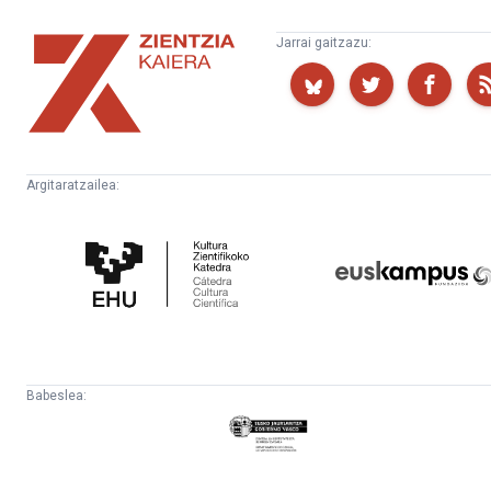
Zientzia
Jarrai gaitzazu:
Kaiera
Argitaratzailea:
Kultura
Euskampus
Zientifikoko
Fundazioa
Katedra
Babeslea:
Eusko
Jaurlaritza
-