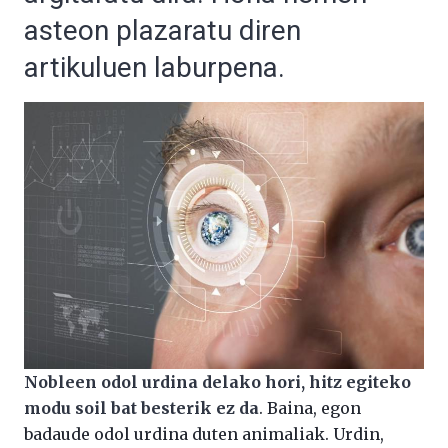
asteon plazaratu diren
artikuluen laburpena.
Nobleen odol urdina delako hori, hitz egiteko
modu soil bat besterik ez da
. Baina, egon
badaude odol urdina duten animaliak. Urdin,