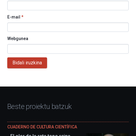
E-mail
*
Webgunea
Bidali iruzkina
Beste proiektu batzuk
CUADERNO DE CULTURA CIENTÍFICA