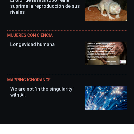
El olor de la rata topo reina
suprime la reproducción de sus
rivales
MUJERES CON CIENCIA
Longevidad humana
MAPPING IGNORANCE
We are not ‘in the singularity’
with AI.