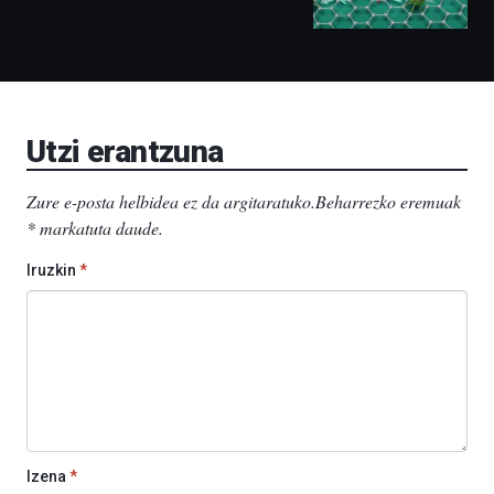
ditu:
Bidebarrietako
Liburutegia,
Bizkaia
Aretoa-
EHU…
Utzi erantzuna
Zure e-posta helbidea ez da argitaratuko.
Beharrezko eremuak
*
markatuta daude
.
Iruzkin
*
Izena
*