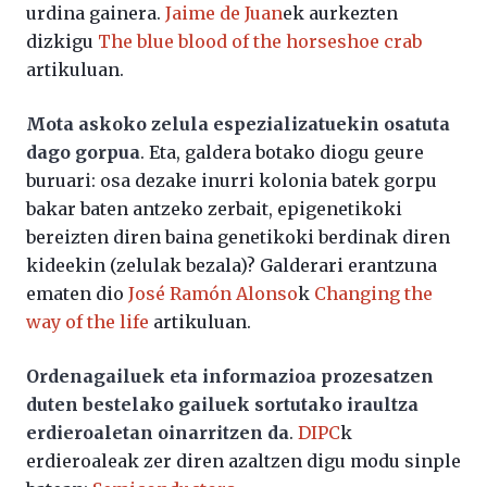
urdina gainera.
Jaime de Juan
ek aurkezten
dizkigu
The blue blood of the horseshoe crab
artikuluan.
Mota askoko zelula espezializatuekin osatuta
dago gorpua
. Eta, galdera botako diogu geure
buruari: osa dezake inurri kolonia batek gorpu
bakar baten antzeko zerbait, epigenetikoki
bereizten diren baina genetikoki berdinak diren
kideekin (zelulak bezala)? Galderari erantzuna
ematen dio
José Ramón Alonso
k
Changing the
way of the life
artikuluan.
Ordenagailuek eta informazioa prozesatzen
duten bestelako gailuek sortutako iraultza
erdieroaletan oinarritzen da
.
DIPC
k
erdieroaleak zer diren azaltzen digu modu sinple