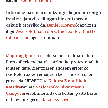
batean:
Semiconductors
.
Informazioaren aroan izango dugun hurrengo
iraultza, jantziko ditugun biosentsoreen
eskutik etorriko da
.
Daniel Moreno
k azaltzen
digu
Wearable biosensors, the next level in the
information
age artikuluan.
Mapping Ignorance
bloga lanean diharduten
ikertzaileek eta hainbat arlotako profesionalek
lantzen dute. Zientziaren edozein arlotako
ikerketen azken emaitzen berri ematen duen
gunea da. UPV/EHUko
Kultura Zientifikoko
Katedra
ren eta
Nazioarteko Bikaintasun
Campusa
ren ekimena da eta bertan parte hartu
nahi izanez gero,
idatzi iezaguzu
.