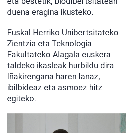
eta bestetik, biodibertsitatean
duena eragina ikusteko.
Euskal Herriko Unibertsitateko
Zientzia eta Teknologia
Fakultateko Alagala euskera
taldeko ikasleak hurbildu dira
Iñakirengana haren lanaz,
ibilbideaz eta asmoez hitz
egiteko.