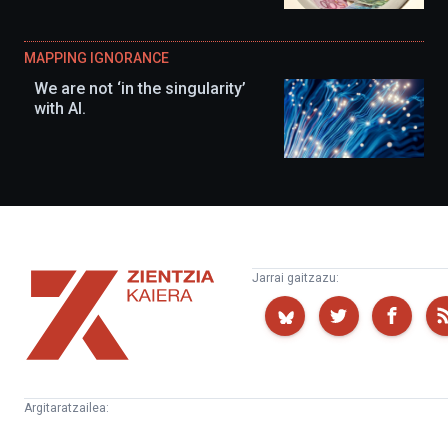
MAPPING IGNORANCE
We are not ‘in the singularity’
with AI.
Zientzia
Jarrai gaitzazu:
Kaiera
Argitaratzailea:
Kultura
Euskampus