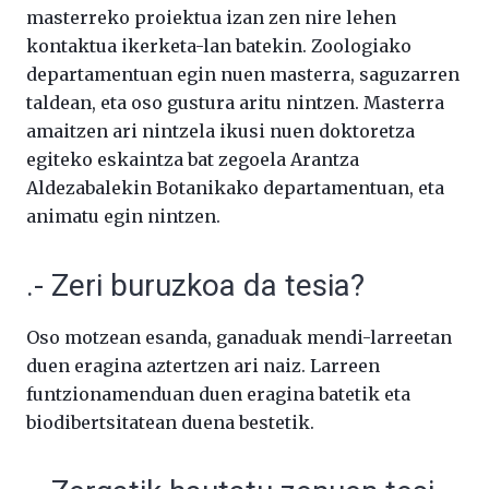
masterreko proiektua izan zen nire lehen
kontaktua ikerketa-lan batekin. Zoologiako
departamentuan egin nuen masterra, saguzarren
taldean, eta oso gustura aritu nintzen. Masterra
amaitzen ari nintzela ikusi nuen doktoretza
egiteko eskaintza bat zegoela Arantza
Aldezabalekin Botanikako departamentuan, eta
animatu egin nintzen.
.- Zeri buruzkoa da tesia?
Oso motzean esanda, ganaduak mendi-larreetan
duen eragina aztertzen ari naiz. Larreen
funtzionamenduan duen eragina batetik eta
biodibertsitatean duena bestetik.