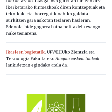
ikerketarako. Ikasgai oso gutxitan lantzen dira
ikerketarako funtsezkoak diren kontzeptuak eta
teknikak, eta, horregatik nahiko galduta
aurkitzen gara askotan tesiaren hasieran.
Edonola, bide gogorra baina polita dela esango
nuke tesiarena.
Ikasleen begietatik
, UPV/EHUko Zientzia eta
Teknologia Fakultateko
Alagala euskera taldeak
lankidetzan egindako atala da.