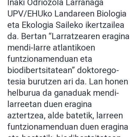
Iñaki Odriozola Larrañaga
UPV/EHUko Landareen Biologia
eta Ekologia Saileko ikertzailea
da. Bertan “Larratzearen eragina
mendi-larre atlantikoen
funtzionamenduan eta
biodibertsitatean” doktorego-
tesia burutzen ari da. Lan honen
helburua da ganaduak mendi-
larreetan duen eragina
aztertzea, alde batetik, larreen
funtzionamenduan duen eragina