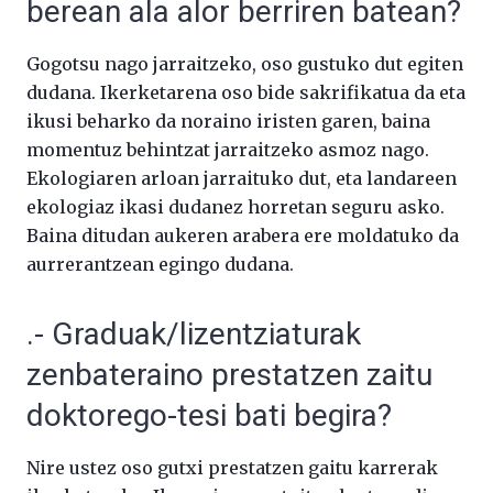
berean ala alor berriren batean?
Gogotsu nago jarraitzeko, oso gustuko dut egiten
dudana. Ikerketarena oso bide sakrifikatua da eta
ikusi beharko da noraino iristen garen, baina
momentuz behintzat jarraitzeko asmoz nago.
Ekologiaren arloan jarraituko dut, eta landareen
ekologiaz ikasi dudanez horretan seguru asko.
Baina ditudan aukeren arabera ere moldatuko da
aurrerantzean egingo dudana.
.- Graduak/lizentziaturak
zenbateraino prestatzen zaitu
doktorego-tesi bati begira?
Nire ustez oso gutxi prestatzen gaitu karrerak