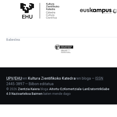
Zientifikoko
Fundazioa
Katedra
Babeslea:
Eusko
Jaurlaritza
-
Lehendakaritza
UPV
/
EHU
ren
Kultura Zientifikoko Katedra
ren bloga
—
ISSN
2445-3897
—
Bilbon editatua
©
2026
Zientzia Kaiera
bloga
Aitortu-EzKomertziala-LanEratorririkGabe
4.0 Nazioartekoa Baimen
baten mende dago