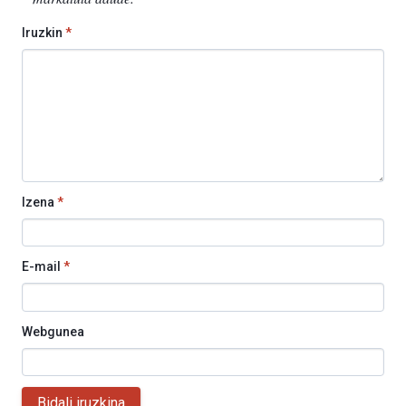
Iruzkin
*
Izena
*
E-mail
*
Webgunea
Bidali iruzkina