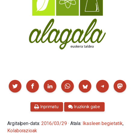
Partekatu
Inprimatu
Iruzkinik gabe
Argitalpen-data:
2016/03/29
· Atala:
Ikasleen begietatik
,
Kolaborazioak