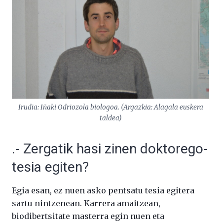
Irudia: Iñaki Odriozola biologoa. (Argazkia: Alagala euskera
taldea)
.- Zergatik hasi zinen doktorego-
tesia egiten?
Egia esan, ez nuen asko pentsatu tesia egitera
sartu nintzenean. Karrera amaitzean,
biodibertsitate masterra egin nuen eta