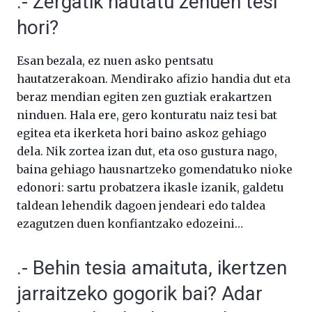
.- Zergatik hautatu zenuen tesi
hori?
Esan bezala, ez nuen asko pentsatu
hautatzerakoan. Mendirako afizio handia dut eta
beraz mendian egiten zen guztiak erakartzen
ninduen. Hala ere, gero konturatu naiz tesi bat
egitea eta ikerketa hori baino askoz gehiago
dela. Nik zortea izan dut, eta oso gustura nago,
baina gehiago hausnartzeko gomendatuko nioke
edonori: sartu probatzera ikasle izanik, galdetu
taldean lehendik dagoen jendeari edo taldea
ezagutzen duen konfiantzako edozeini…
.- Behin tesia amaituta, ikertzen
jarraitzeko gogorik bai? Adar