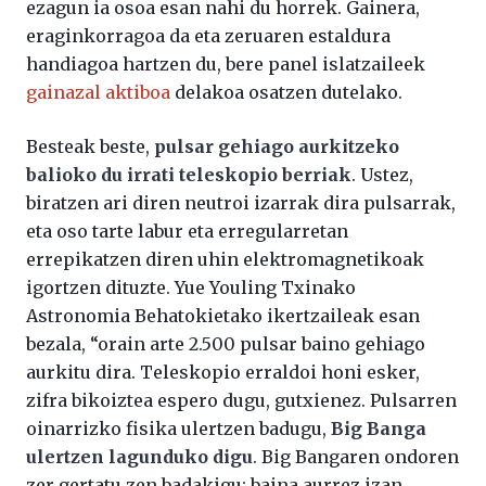
ezagun ia osoa esan nahi du horrek. Gainera,
eraginkorragoa da eta zeruaren estaldura
handiagoa hartzen du, bere panel islatzaileek
gainazal aktiboa
delakoa osatzen dutelako.
Besteak beste,
pulsar gehiago aurkitzeko
balioko du irrati teleskopio berriak
. Ustez,
biratzen ari diren neutroi izarrak dira pulsarrak,
eta oso tarte labur eta erregularretan
errepikatzen diren uhin elektromagnetikoak
igortzen dituzte. Yue Youling Txinako
Astronomia Behatokietako ikertzaileak esan
bezala, “orain arte 2.500 pulsar baino gehiago
aurkitu dira. Teleskopio erraldoi honi esker,
zifra bikoiztea espero dugu, gutxienez. Pulsarren
oinarrizko fisika ulertzen badugu,
Big Banga
ulertzen lagunduko digu
. Big Bangaren ondoren
zer gertatu zen badakigu; baina aurrez izan