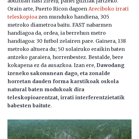
abuztuan hasi ziren), panel guztiak jartzeko.
Orain arte, Puerto Ricon dagoen
Areciboko irrati
teleskopioa
zen munduko handiena, 305
metroko diametroa baitu. FAST nabarmen
handiagoa da, ordea, ia berrehun metro
handiagoa: 30 futbol zelairen pare. Gainera, 138
metroko altuera du; 50 solairuko eraikin baten
antzeko garaiera, horrenbestez. Bestalde, bere
kokapena ez da ausazkoa. Izan ere,
Dawodang
izeneko sakonunean dago, eta zonalde
horretan dauden forma karstikoak oskola
natural baten modukoak dira
teleskopioarentzat, irrati interferentzietatik
babesten baitute
.