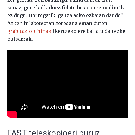
zenaz, gure kalkuluez fidatu beste erremediorik
ez dugu. Horregatik, gauza asko ezbaian daude”.
Azken hilabeteotan zeresana eman duten
grabitazio-uhinak
ikertzeko ere baliatu daitezke
pulsarrak.
FAST teleskopioari buruz