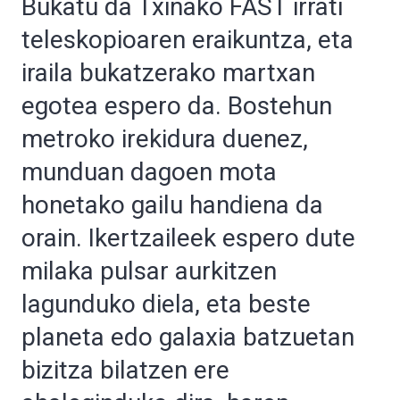
Bukatu da Txinako FAST irrati
teleskopioaren eraikuntza, eta
iraila bukatzerako martxan
egotea espero da. Bostehun
metroko irekidura duenez,
munduan dagoen mota
honetako gailu handiena da
orain. Ikertzaileek espero dute
milaka pulsar aurkitzen
lagunduko diela, eta beste
planeta edo galaxia batzuetan
bizitza bilatzen ere