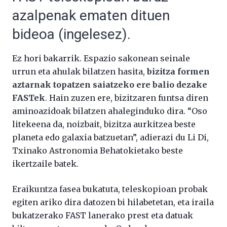
azalpenak ematen dituen
bideoa (ingelesez).
Ez hori bakarrik. Espazio sakonean seinale
urrun eta ahulak bilatzen hasita,
bizitza formen
aztarnak topatzen saiatzeko ere balio dezake
FASTek
. Hain zuzen ere, bizitzaren funtsa diren
aminoazidoak bilatzen ahaleginduko dira. “Oso
litekeena da, noizbait, bizitza aurkitzea beste
planeta edo galaxia batzuetan”, adierazi du Li Di,
Txinako Astronomia Behatokietako beste
ikertzaile batek.
Eraikuntza fasea bukatuta, teleskopioan probak
egiten ariko dira datozen bi hilabetetan, eta iraila
bukatzerako FAST lanerako prest eta datuak