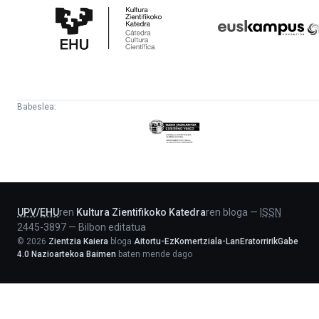
Zientifikoko
Fundazioa
Katedra
Babeslea:
Eusko
Jaurlaritza
-
Lehendakaritza
UPV
/
EHU
ren
Kultura Zientifikoko Katedra
ren bloga
—
ISSN
2445-3897
—
Bilbon editatua
©
2026
Zientzia Kaiera
bloga
Aitortu-EzKomertziala-LanEratorririkGabe
4.0 Nazioartekoa Baimen
baten mende dago