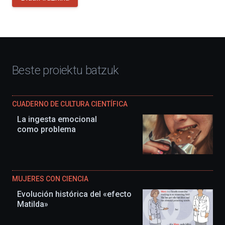
Beste proiektu batzuk
CUADERNO DE CULTURA CIENTÍFICA
La ingesta emocional
como problema
MUJERES CON CIENCIA
Evolución histórica del «efecto
Matilda»