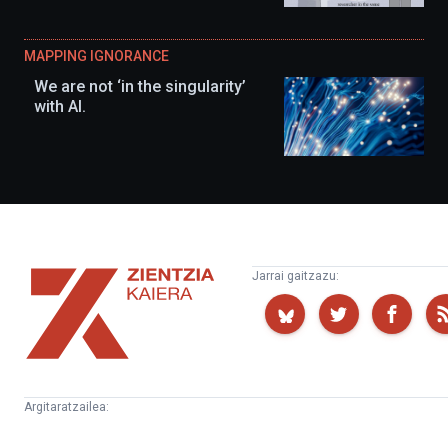
MAPPING IGNORANCE
We are not ‘in the singularity’
with AI.
Zientzia
Jarrai gaitzazu:
Kaiera
Argitaratzailea:
Kultura
Euskampus