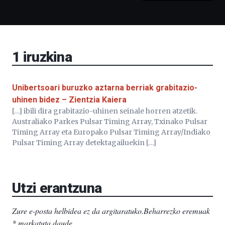
Bidebarrietako
Liburutegia,
Bizkaia
Aretoa-
EHU…
1
iruzkina
Unibertsoari buruzko aztarna berriak grabitazio-
uhinen bidez – Zientzia Kaiera
[…] ibili dira grabitazio-uhinen seinale horren atzetik.
Australiako Parkes Pulsar Timing Array, Txinako Pulsar
Timing Array eta Europako Pulsar Timing Array/Indiako
Pulsar Timing Array detektagailuekin […]
Utzi erantzuna
Zure e-posta helbidea ez da argitaratuko.
Beharrezko eremuak
*
markatuta daude
.