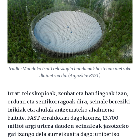
Irudia: Munduko irrati teleskopio handienak bostehun metroko
diametroa du. (Argazkia: FAST)
Irrati teleskopioak, zenbat eta handiagoak izan,
orduan eta sentikorragoak dira, seinale bereziki
txikiak eta ahulak antzemateko ahalmena
baitute. FAST erraldoiari dagokionez,
13.700
milioi argi urtera dauden seinaleak jasotzeko
gai
izango dela aurreikusita dago; unibertso