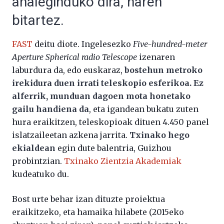
ahaleginduko dira, haren
bitartez.
FAST
deitu diote. Ingelesezko
Five-hundred-meter
Aperture Spherical radio Telescope
izenaren
laburdura da, edo euskaraz,
bostehun metroko
irekidura duen irrati teleskopio esferikoa. Ez
alferrik, munduan dagoen mota honetako
gailu handiena da
, eta igandean bukatu zuten
hura eraikitzen, teleskopioak dituen 4.450 panel
islatzaileetan azkena jarrita.
Txinako hego
ekialdean
egin dute balentria, Guizhou
probintzian.
Txinako Zientzia Akademiak
kudeatuko du.
Bost urte behar izan dituzte proiektua
eraikitzeko, eta hamaika hilabete (2015eko