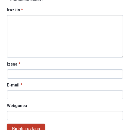
Iruzkin
*
Izena
*
E-mail
*
Webgunea
Bidali iruzkina