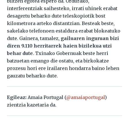
biltzen egotea espero da. Ordurako,
interferentziak saihesteko, irrati uhinek erabat
desagertu beharko dute teleskopiotik bost
kilometrora arteko distantzian. Besteak beste,
sakelako telefonoen estaldura erabat blokeatuko
dute. Gainera, tamalez,
gailuaren inguruan bizi
diren 9.110 herritarrek haien bizilekua utzi
behar dute
. Txinako Gobernuak beste herri
batzuetan emango die ostatu, eta birkokatze
prozesu hori ere irailaren hondarra baino lehen
gauzatu beharko dute.
Egileaz:
Amaia Portugal (
@amaiaportugal
)
zientzia kazetaria da.