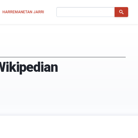
Bilatu
HARREMANETAN JARRI
Wikipedian