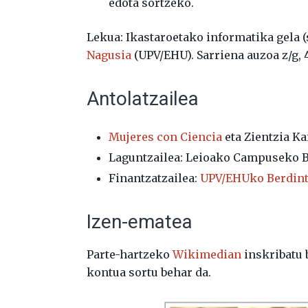
edota sortzeko.
Lekua: Ikastaroetako informatika gela (
Nagusia
(UPV/EHU). Sarriena auzoa z/g, 
Antolatzailea
Mujeres con Ciencia
eta Zientzia K
Laguntzailea: Leioako Campuseko B
Finantzatzailea:
UPV/EHUko Berdint
Izen-ematea
Parte-hartzeko
Wikimedian
inskribatu 
kontua sortu behar da.