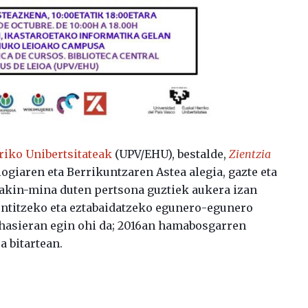
riko Unibertsitateak
(UPV/EHU), bestalde,
Zientzia
ogiaren eta Berrikuntzaren Astea alegia, gazte eta
jakin-mina duten pertsona guztiek aukera izan
sentitzeko eta eztabaidatzeko egunero-egunero
 hasieran egin ohi da; 2016an hamabosgarren
a bitartean.