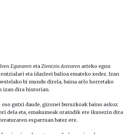
leen Egunaren
eta
Zientzia Astearen
arteko egun
ntzialari eta idazleei balioa emateko xedez. Izan
o bestelako bi mundu direla, baina arlo horretako
izan dira historian.
oso gutxi daude, gizonei buruzkoak baino askoz
ori dela eta, emakumeak oraindik ere ikusezin dira
iteraturaren esparruan batez ere.