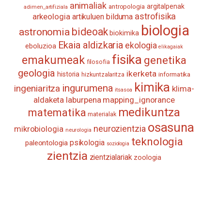
animaliak
antropologia
argitalpenak
adimen_artifiziala
astrofisika
arkeologia
artikuluen bilduma
biologia
astronomia
bideoak
biokimika
Ekaia aldizkaria
ekologia
eboluzioa
elikagaiak
fisika
emakumeak
genetika
filosofia
geologia
ikerketa
historia
informatika
hizkuntzalaritza
kimika
ingurumena
ingeniaritza
klima-
itsasoa
aldaketa
laburpena
mapping_ignorance
medikuntza
matematika
materialak
osasuna
neurozientzia
mikrobiologia
neurologia
teknologia
psikologia
paleontologia
soziologia
zientzia
zientzialariak
zoologia