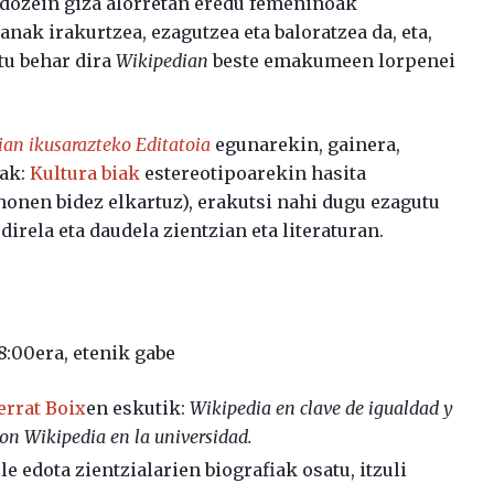
 edozein giza alorretan eredu femeninoak
k irakurtzea, ezagutzea eta baloratzea da, eta,
tu behar dira
Wikipedian
beste emakumeen lorpenei
an ikusarazteko Editatoia
egunarekin, gainera,
oak:
Kultura biak
estereotipoarekin hasita
honen bidez elkartuz), erakutsi nahi dugu ezagutu
rela eta daudela zientzian eta literaturan.
8:00era, etenik gabe
rrat Boix
en eskutik:
Wikipedia en clave de igualdad y
con Wikipedia en la universidad.
 edota zientzialarien biografiak osatu, itzuli