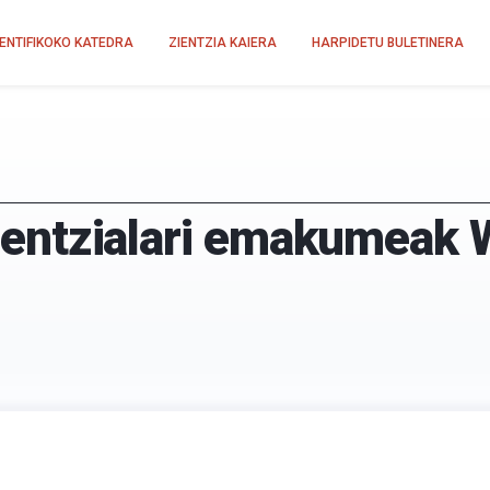
IENTIFIKOKO KATEDRA
ZIENTZIA KAIERA
HARPIDETU BULETINERA
 zientzialari emakumeak 