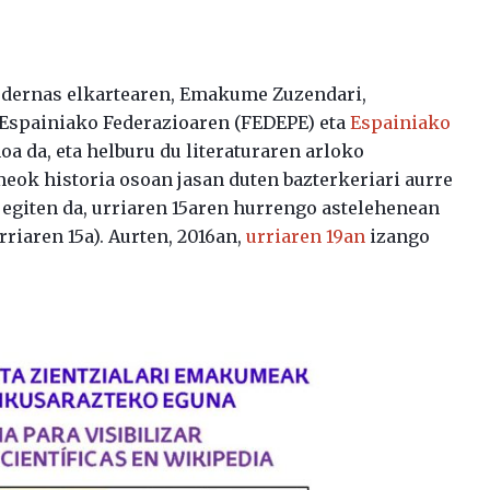
odernas elkartearen, Emakume Zuzendari,
 Espainiako Federazioaren (FEDEPE) eta
Espainiako
a da, eta helburu du literaturaren arloko
ok historia osoan jasan duten bazterkeriari aurre
egiten da, urriaren 15aren hurrengo astelehenean
rriaren 15a). Aurten, 2016an,
urriaren 19an
izango