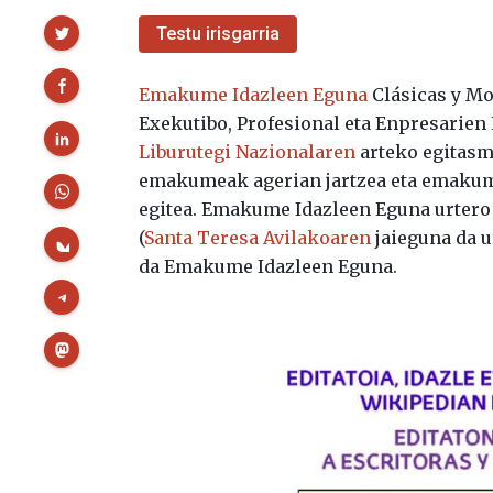
Partekatu
Testu irisgarria
Emakume Idazleen Eguna
Clásicas y M
Exekutibo, Profesional eta Enpresarien
Liburutegi Nazionalaren
arteko egitasmo
emakumeak agerian jartzea eta emakume
egitea. Emakume Idazleen Eguna urtero 
(
Santa Teresa Avilakoaren
jaieguna da u
da Emakume Idazleen Eguna.