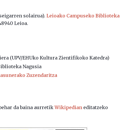
seigarren solairua).
Leioako Campuseko Biblioteka
48940 Leioa.
aiera (UPV/EHUko Kultura Zientifikoko Katedra)
iblioteka Nagusia
asunerako Zuzendaritza
behar da baina aurretik
Wikipedian
editatzeko