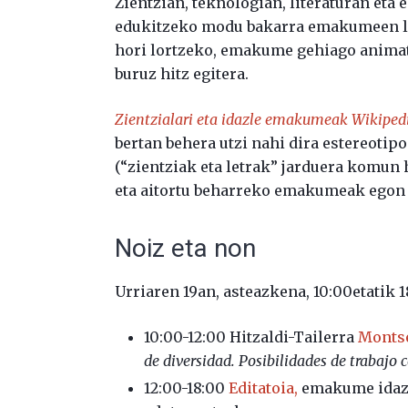
Zientzian, teknologian, literaturan eta
edukitzeko modu bakarra emakumeen lana
hori lortzeko, emakume gehiago anima
buruz hitz egitera.
Zientzialari eta idazle emakumeak Wikipedi
bertan behera utzi nahi dira estereotip
(“zientziak eta letrak” jarduera komun 
eta aitortu beharreko emakumeak egon di
Noiz eta non
Urriaren 19an, asteazkena, 10:00etatik 1
10:00-12:00 Hitzaldi-Tailerra
Montse
de diversidad. Posibilidades de trabajo 
12:00-18:00
Editatoia,
emakume idazle