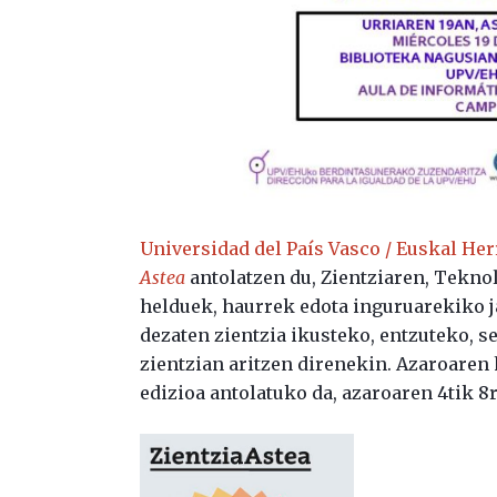
Universidad del País Vasco / Euskal Her
Astea
antolatzen du, Zientziaren, Teknol
helduek, haurrek edota inguruarekiko 
dezaten zientzia ikusteko, entzuteko, 
zientzian aritzen direnekin. Azaroaren
edizioa antolatuko da, azaroaren 4tik 8r