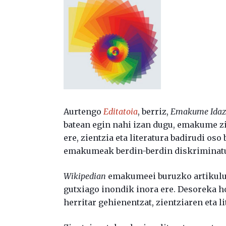
Aurtengo
Editatoia
, berriz,
Emakume Idaz
batean egin nahi izan dugu, emakume zie
ere, zientzia eta literatura badirudi os
emakumeak berdin-berdin diskriminatu 
Wikipedian
emakumeei buruzko artikulu 
gutxiago inondik inora ere. Desoreka h
herritar gehienentzat, zientziaren eta l