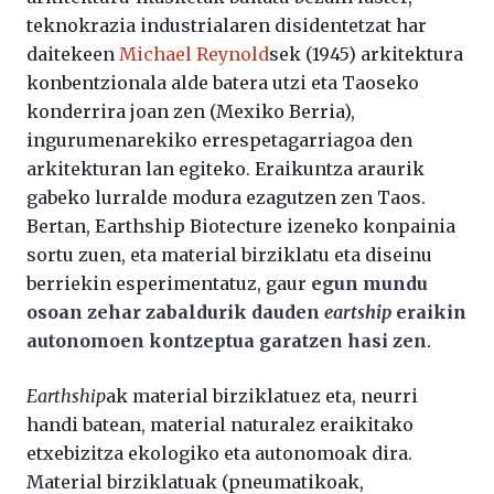
teknokrazia industrialaren disidentetzat har
daitekeen
Michael Reynold
sek (1945) arkitektura
konbentzionala alde batera utzi eta Taoseko
konderrira joan zen (Mexiko Berria),
ingurumenarekiko errespetagarriagoa den
arkitekturan lan egiteko. Eraikuntza araurik
gabeko lurralde modura ezagutzen zen Taos.
Bertan, Earthship Biotecture izeneko konpainia
sortu zuen, eta material birziklatu eta diseinu
berriekin esperimentatuz, gaur
egun mundu
osoan zehar zabaldurik dauden
eartship
eraikin
autonomoen kontzeptua garatzen hasi zen
.
Earthship
ak material birziklatuez eta, neurri
handi batean, material naturalez eraikitako
etxebizitza ekologiko eta autonomoak dira.
Material birziklatuak (pneumatikoak,