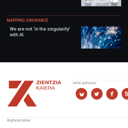
MAPPING IGNORANCE
We are not ‘in the singularity’
with AI.
Zientzia
Jarrai gaitzazu:
Kaiera
Argitaratzailea: