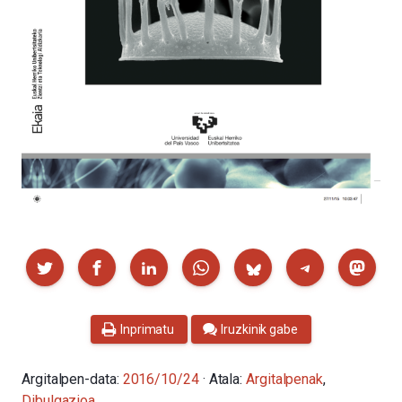
Partekatu
Inprimatu
Iruzkinik gabe
Argitalpen-data:
2016/10/24
· Atala:
Argitalpenak
,
Dibulgazioa