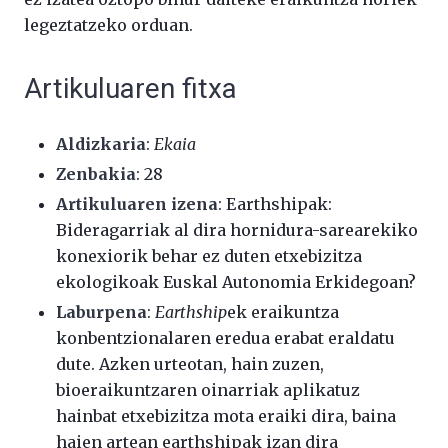
legeztatzeko orduan.
Artikuluaren fitxa
Aldizkaria
:
Ekaia
Zenbakia
: 28
Artikuluaren izena
: Earthshipak:
Bideragarriak al dira hornidura-sarearekiko
konexiorik behar ez duten etxebizitza
ekologikoak Euskal Autonomia Erkidegoan?
Laburpena
:
Earthship
ek eraikuntza
konbentzionalaren eredua erabat eraldatu
dute. Azken urteotan, hain zuzen,
bioeraikuntzaren oinarriak aplikatuz
hainbat etxebizitza mota eraiki dira, baina
haien artean earthshipak izan dira