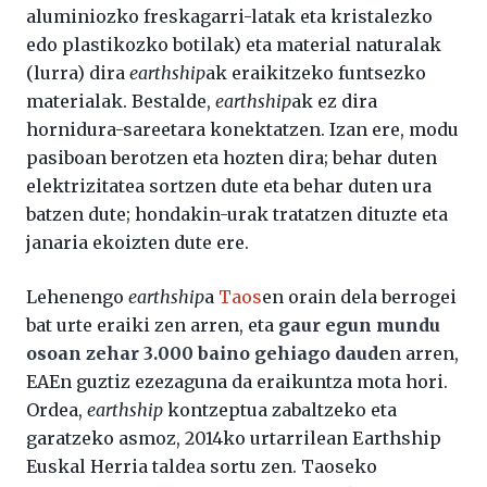
aluminiozko freskagarri-latak eta kristalezko
edo plastikozko botilak) eta material naturalak
(lurra) dira
earthship
ak eraikitzeko funtsezko
materialak. Bestalde,
earthship
ak ez dira
hornidura-sareetara konektatzen. Izan ere, modu
pasiboan berotzen eta hozten dira; behar duten
elektrizitatea sortzen dute eta behar duten ura
batzen dute; hondakin-urak tratatzen dituzte eta
janaria ekoizten dute ere.
Lehenengo
earthship
a
Taos
en orain dela berrogei
bat urte eraiki zen arren, eta
gaur egun mundu
osoan zehar 3.000 baino gehiago daude
n arren,
EAEn guztiz ezezaguna da eraikuntza mota hori.
Ordea,
earthship
kontzeptua zabaltzeko eta
garatzeko asmoz, 2014ko urtarrilean Earthship
Euskal Herria taldea sortu zen. Taoseko