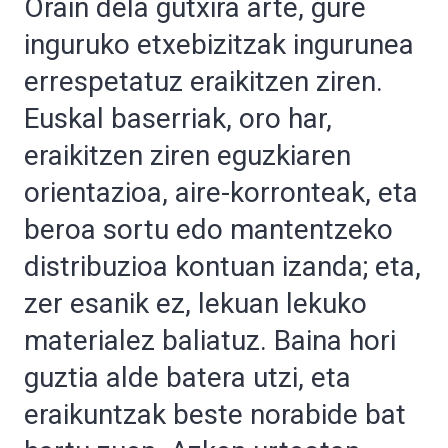
Orain dela gutxira arte, gure
inguruko etxebizitzak ingurunea
errespetatuz eraikitzen ziren.
Euskal baserriak, oro har,
eraikitzen ziren eguzkiaren
orientazioa, aire-korronteak, eta
beroa sortu edo mantentzeko
distribuzioa kontuan izanda; eta,
zer esanik ez, lekuan lekuko
materialez baliatuz. Baina hori
guztia alde batera utzi, eta
eraikuntzak beste norabide bat