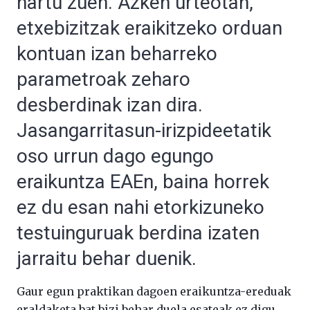
hartu zuen. Azken urteotan,
etxebizitzak eraikitzeko orduan
kontuan izan beharreko
parametroak zeharo
desberdinak izan dira.
Jasangarritasun-irizpideetatik
oso urrun dago egungo
eraikuntza EAEn, baina horrek
ez du esan nahi etorkizuneko
testuinguruak berdina izaten
jarraitu behar duenik.
Gaur egun praktikan dagoen eraikuntza-ereduak
eraldaketa bat bizi behar duela esateak ez digu