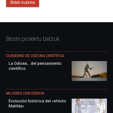
Bidali iruzkina
Beste proiektu batzuk
CUADERNO DE CULTURA CIENTÍFICA
La Odisea… del pensamiento
científico
MUJERES CON CIENCIA
Evolución histórica del «efecto
Matilda»