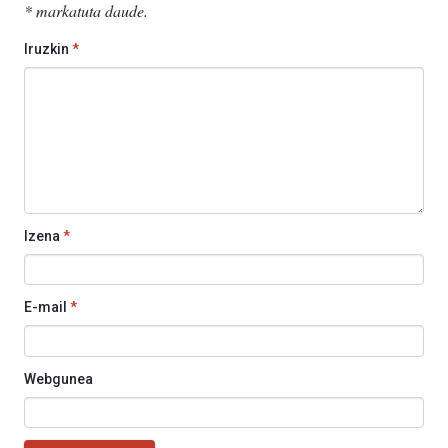
*
markatuta daude
.
Iruzkin
*
Izena
*
E-mail
*
Webgunea