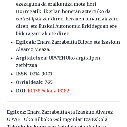
ezezaguna da eraikuntza mota hori.
Horregatik, ikerlan honetan aztertuko da
earthship
ak zer diren, berauen oinarriak zein
diren, eta Euskal Autonomia Erkidegoan ere
bideragarriak ote diren.
Egileak
: Enara Zarrabeitia Bilbao eta Izaskun
Alvarez Meaza.
Argitaletxea
: UPV/EHUko argitalpen
zerbitzua
ISSN
: 0214-9001
Orrialdeak
: 7-25
DOI
:
10.1387/ekaia.13182
Egileez:
Enara Zarrabeitia eta Izaskun Alvarez
UPV/EHUko Bilboko Goi Ingeniaritza Eskola
Teknikoko Enpresen Antolakuntza Saileko