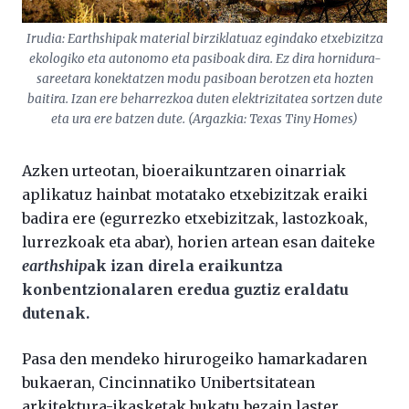
Irudia: Earthshipak material birziklatuaz egindako etxebizitza
ekologiko eta autonomo eta pasiboak dira. Ez dira hornidura-
sareetara konektatzen modu pasiboan berotzen eta hozten
baitira. Izan ere beharrezkoa duten elektrizitatea sortzen dute
eta ura ere batzen dute. (Argazkia: Texas Tiny Homes)
Azken urteotan, bioeraikuntzaren oinarriak
aplikatuz hainbat motatako etxebizitzak eraiki
badira ere (egurrezko etxebizitzak, lastozkoak,
lurrezkoak eta abar), horien artean esan daiteke
earthship
ak izan direla eraikuntza
konbentzionalaren eredua guztiz eraldatu
dutenak.
Pasa den mendeko hirurogeiko hamarkadaren
bukaeran, Cincinnatiko Unibertsitatean
arkitektura-ikasketak bukatu bezain laster,