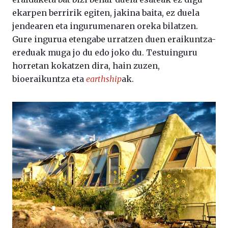
ekarpen berririk egiten, jakina baita, ez duela
jendearen eta ingurumenaren oreka bilatzen.
Gure ingurua etengabe urratzen duen eraikuntza-
ereduak muga jo du edo joko du. Testuinguru
horretan kokatzen dira, hain zuzen,
bioeraikuntza eta
earthship
ak.