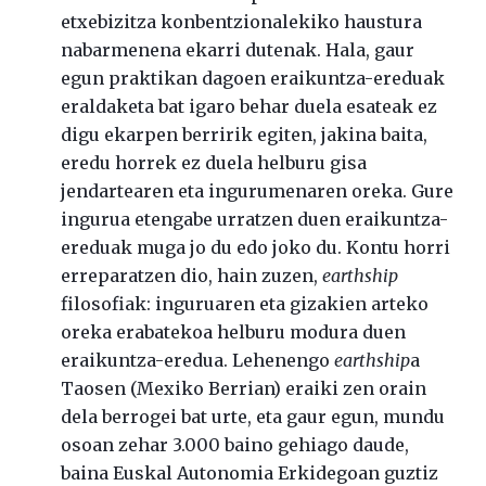
etxebizitza konbentzionalekiko haustura
nabarmenena ekarri dutenak. Hala, gaur
egun praktikan dagoen eraikuntza-ereduak
eraldaketa bat igaro behar duela esateak ez
digu ekarpen berririk egiten, jakina baita,
eredu horrek ez duela helburu gisa
jendartearen eta ingurumenaren oreka. Gure
ingurua etengabe urratzen duen eraikuntza-
ereduak muga jo du edo joko du. Kontu horri
erreparatzen dio, hain zuzen,
earthship
filosofiak: inguruaren eta gizakien arteko
oreka erabatekoa helburu modura duen
eraikuntza-eredua. Lehenengo
earthship
a
Taosen (Mexiko Berrian) eraiki zen orain
dela berrogei bat urte, eta gaur egun, mundu
osoan zehar 3.000 baino gehiago daude,
baina Euskal Autonomia Erkidegoan guztiz