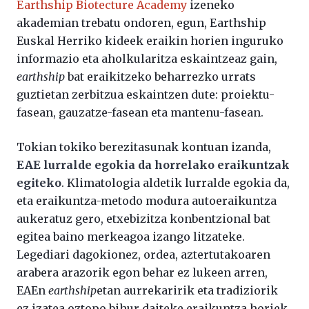
Earthship Biotecture Academy
izeneko
akademian trebatu ondoren, egun, Earthship
Euskal Herriko kideek eraikin horien inguruko
informazio eta aholkularitza eskaintzeaz gain,
earthship
bat eraikitzeko beharrezko urrats
guztietan zerbitzua eskaintzen dute: proiektu-
fasean, gauzatze-fasean eta mantenu-fasean.
Tokian tokiko berezitasunak kontuan izanda,
EAE lurralde egokia da horrelako eraikuntzak
egiteko
. Klimatologia aldetik lurralde egokia da,
eta eraikuntza-metodo modura autoeraikuntza
aukeratuz gero, etxebizitza konbentzional bat
egitea baino merkeagoa izango litzateke.
Legediari dagokionez, ordea, aztertutakoaren
arabera arazorik egon behar ez lukeen arren,
EAEn
earthship
etan aurrekaririk eta tradiziorik
ez izatea oztopo bihur daiteke eraikuntza horiek