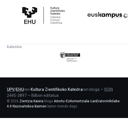
Kultura
Euskampus
Zientifikoko
Fundazioa
Katedra
Babeslea:
Eusko
Jaurlaritza
-
Lehendakaritza
UPV
/
EHU
ren
Kultura Zientifikoko Katedra
ren bloga
—
ISSN
2445-3897
—
Bilbon editatua
©
2026
Zientzia Kaiera
bloga
Aitortu-EzKomertziala-LanEratorririkGabe
4.0 Nazioartekoa Baimen
baten mende dago