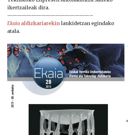
ikertzaileak dira.
—————————————————–
Ekaia
aldizkariarekin
lankidetzan egindako
atala.