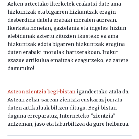
Azken urteetako ikerketek erakutsi dute ama-
hizkuntzak eta bigarren hizkuntzak eragin
desberdina dutela erabaki moralen aurrean.
Ikerketa honetan, gaztelania eta ingeles-hiztun
elebidunak aztertu zituzten ikusteko ea ama-
hizkuntzak edota bigarren hizkuntzak eragina
duten erabaki moralak hartzerakoan. Irakur
ezazue artikulua emaitzak ezagutzeko, ez zarete
damutuko!
Asteon zientzia begi-bistan
igandeetako atala da.
Astean zehar sarean zientzia euskaraz jorratu
duten artikuluak biltzen ditugu. Begi-bistan
duguna erreparatuz, Interneteko “zientzia”
antzeman, jaso eta laburbiltzea da gure helburua.