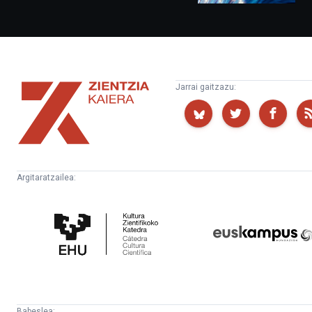
Zientzia
Jarrai gaitzazu:
Kaiera
Argitaratzailea:
Kultura
Euskampus
Zientifikoko
Fundazioa
Katedra
Babeslea: