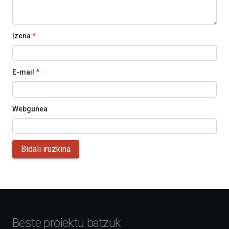
Izena
*
E-mail
*
Webgunea
Bidali iruzkina
Beste proiektu batzuk