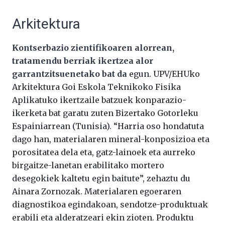
Arkitektura
Kontserbazio zientifikoaren alorrean,
tratamendu berriak ikertzea alor
garrantzitsuenetako bat da
egun. UPV/EHUko
Arkitektura Goi Eskola Teknikoko Fisika
Aplikatuko ikertzaile batzuek konparazio-
ikerketa bat garatu zuten Bizertako Gotorleku
Espainiarrean (Tunisia). “Harria oso hondatuta
dago han, materialaren mineral-konposizioa eta
porositatea dela eta, gatz-lainoek eta aurreko
birgaitze-lanetan erabilitako mortero
desegokiek kaltetu egin baitute”, zehaztu du
Ainara Zornozak. Materialaren egoeraren
diagnostikoa egindakoan, sendotze-produktuak
erabili eta alderatzeari ekin zioten. Produktu