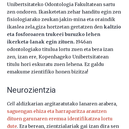
Unibertsitateko Odontologia Fakultatean sartu
zen ondoren. Ikasketetan zehar handitu egin zen
fisiologiarako zeukan jakin-mina eta oraindik
ikaslea zela,giza hortzetan gertatzen den
kaltzio
eta fosforoaren trukeei buruzko lehen
ikerketa-lanak egin zituen.
1946an
odontologiako titulua lortu zuen eta bera izan
zen, izan ere, Kopenhageko Unibertsitatean
titulu hori eskuratu zuen lehena. Ez galdu
emakume zientifiko honen bizitza!
Neurozientzia
Cell
aldizkarian argitaratutako lanaren arabera,
saguengan ehiza eta harraparitza arautzen
dituen garunaren eremua identifikatzea lortu
dute
. Era berean, zientzialariak gai izan dira sen