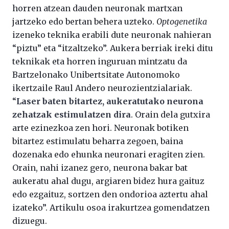
horren atzean dauden neuronak martxan
jartzeko edo bertan behera uzteko.
Optogenetika
izeneko teknika erabili dute neuronak nahieran
“piztu” eta “itzaltzeko”. Aukera berriak ireki ditu
teknikak eta horren inguruan mintzatu da
Bartzelonako Unibertsitate Autonomoko
ikertzaile Raul Andero neurozientzialariak.
“
Laser baten bitartez, aukeratutako neurona
zehatzak estimulatzen dira
. Orain dela gutxira
arte ezinezkoa zen hori. Neuronak botiken
bitartez estimulatu beharra zegoen, baina
dozenaka edo ehunka neuronari eragiten zien.
Orain, nahi izanez gero, neurona bakar bat
aukeratu ahal dugu, argiaren bidez hura gaituz
edo ezgaituz, sortzen den ondorioa aztertu ahal
izateko”. Artikulu osoa irakurtzea gomendatzen
dizuegu.