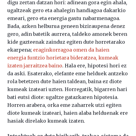
digu zertan datzan hori: adinean gora egin ahala,
ugaltzeak gero eta ahalegin handiagoa dakarkio
emeari, gero eta energia gastu nabarmenagoa.
Bada, azken helburua geneen biziraupena denez
gero, adin batetik aurrera, taldeko amonek beren
kide gazteenak zainduz egiten dute horretarako
ekarpena;
eraginkorragoa omen da haien
energia funtzio horietara bideratzea, kumeak
izaten jarraitzea baino
. Hala ere, hipotesi hori ez
da aski. Esaterako, elefante eme helduek antzeko
rola betetzen dute haien taldean, baina ez diote
kumeak izateari uzten. Horregatik, bigarren hari
bati eutsi diote: ugaltze gatazkaren hipotesia.
Horren arabera, orka eme zaharrek utzi egiten
diote kumeak izateari, haien alaba helduenak ere
hasiak direlako kumeak izaten.
Intsektuek ez dute birikarik
,
trakea-sistema da