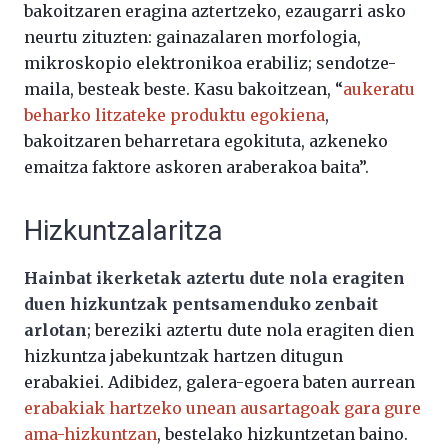
bakoitzaren eragina aztertzeko, ezaugarri asko
neurtu zituzten: gainazalaren morfologia,
mikroskopio elektronikoa erabiliz; sendotze-
maila, besteak beste. Kasu bakoitzean, “
aukeratu
beharko litzateke produktu egokiena
,
bakoitzaren beharretara egokituta, azkeneko
emaitza faktore askoren araberakoa baita”.
Hizkuntzalaritza
Hainbat ikerketak aztertu dute nola eragiten
duen hizkuntzak pentsamenduko zenbait
arlotan
; bereziki aztertu dute nola eragiten dien
hizkuntza jabekuntzak hartzen ditugun
erabakiei. Adibidez, galera-egoera baten aurrean
erabakiak hartzeko unean ausartagoak gara gure
ama-hizkuntzan
, bestelako hizkuntzetan baino.