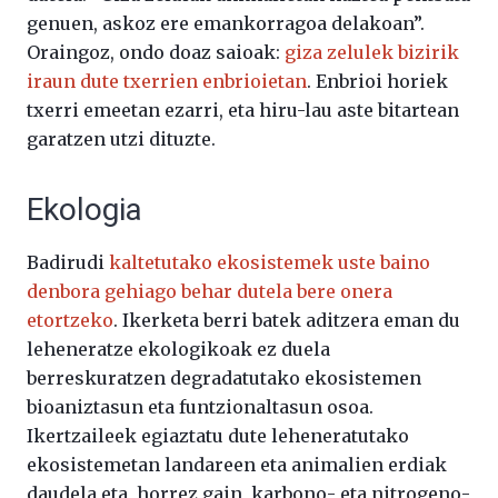
genuen, askoz ere emankorragoa delakoan”.
Oraingoz, ondo doaz saioak:
giza zelulek bizirik
iraun dute txerrien enbrioietan
. Enbrioi horiek
txerri emeetan ezarri, eta hiru-lau aste bitartean
garatzen utzi dituzte.
Ekologia
Badirudi
kaltetutako ekosistemek uste baino
denbora gehiago behar dutela bere onera
etortzeko
. Ikerketa berri batek aditzera eman du
leheneratze ekologikoak ez duela
berreskuratzen degradatutako ekosistemen
bioaniztasun eta funtzionaltasun osoa.
Ikertzaileek egiaztatu dute leheneratutako
ekosistemetan landareen eta animalien erdiak
daudela eta, horrez gain, karbono- eta nitrogeno-