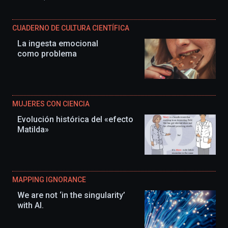
CUADERNO DE CULTURA CIENTÍFICA
La ingesta emocional
como problema
MUJERES CON CIENCIA
Evolución histórica del «efecto
Matilda»
MAPPING IGNORANCE
We are not ‘in the singularity’
with AI.