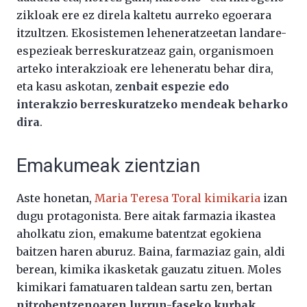
zikloak ere ez direla kaltetu aurreko egoerara
itzultzen. Ekosistemen leheneratzeetan landare-
espezieak berreskuratzeaz gain, organismoen
arteko interakzioak ere leheneratu behar dira,
eta kasu askotan,
zenbait espezie edo
interakzio berreskuratzeko mendeak beharko
dira
.
Emakumeak zientzian
Aste honetan,
Maria Teresa Toral kimikaria
izan
dugu protagonista. Bere aitak farmazia ikastea
aholkatu zion, emakume batentzat egokiena
baitzen haren aburuz. Baina, farmaziaz gain, aldi
berean, kimika ikasketak gauzatu zituen. Moles
kimikari famatuaren taldean sartu zen, bertan
nitrobentzenoaren lurrun-faseko kurbak