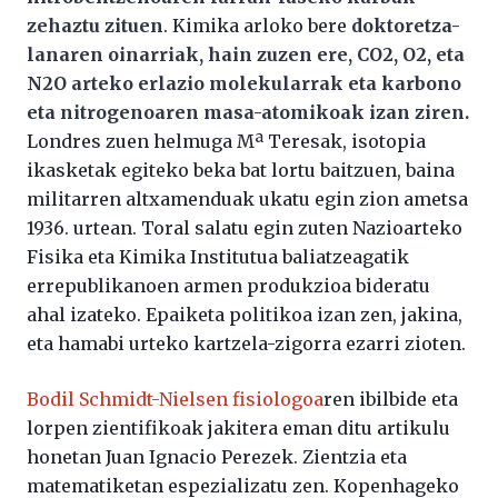
zehaztu zituen
. Kimika arloko bere
doktoretza-
lanaren oinarriak, hain zuzen ere, CO2, O2, eta
N2O arteko erlazio molekularrak eta karbono
eta nitrogenoaren masa-atomikoak izan ziren
.
Londres zuen helmuga Mª Teresak, isotopia
ikasketak egiteko beka bat lortu baitzuen, baina
militarren altxamenduak ukatu egin zion ametsa
1936. urtean. Toral salatu egin zuten Nazioarteko
Fisika eta Kimika Institutua baliatzeagatik
errepublikanoen armen produkzioa bideratu
ahal izateko. Epaiketa politikoa izan zen, jakina,
eta hamabi urteko kartzela-zigorra ezarri zioten.
Bodil Schmidt-Nielsen fisiologoa
ren ibilbide eta
lorpen zientifikoak jakitera eman ditu artikulu
honetan Juan Ignacio Perezek. Zientzia eta
matematiketan espezializatu zen. Kopenhageko