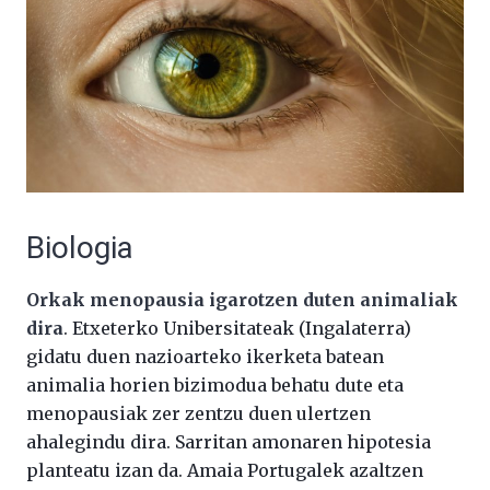
Biologia
Orkak menopausia igarotzen duten animaliak
dira
. Etxeterko Unibersitateak (Ingalaterra)
gidatu duen nazioarteko ikerketa batean
animalia horien bizimodua behatu dute eta
menopausiak zer zentzu duen ulertzen
ahalegindu dira. Sarritan amonaren hipotesia
planteatu izan da. Amaia Portugalek azaltzen