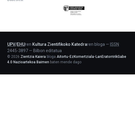
Eusko
Jaurlaritza
-
Lehendakaritza
UPV
/
EHU
ren
Kultura Zientifikoko Katedra
ren bloga
—
ISSN
2445-3897
—
Bilbon editatua
©
2026
Zientzia Kaiera
bloga
Aitortu-EzKomertziala-LanEratorririkGabe
4.0 Nazioartekoa Baimen
baten mende dago