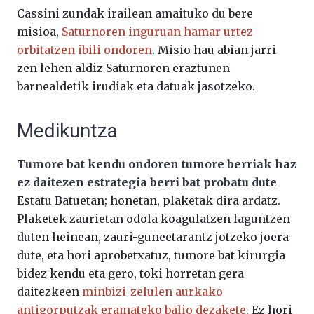
Cassini zundak irailean amaituko du bere
misioa,
Saturnoren inguruan hamar urtez
orbitatzen ibili ondoren
. Misio hau abian jarri
zen lehen aldiz Saturnoren eraztunen
barnealdetik irudiak eta datuak jasotzeko.
Medikuntza
Tumore bat kendu ondoren tumore berriak haz
ez daitezen estrategia berri bat probatu dute
Estatu Batuetan; honetan, plaketak dira ardatz.
Plaketek zaurietan odola koagulatzen laguntzen
duten heinean, zauri-guneetarantz jotzeko joera
dute, eta hori aprobetxatuz, tumore bat kirurgia
bidez kendu eta gero, toki horretan gera
daitezkeen
minbizi-zelulen aurkako
antigorputzak eramateko balio dezakete
. Ez hori