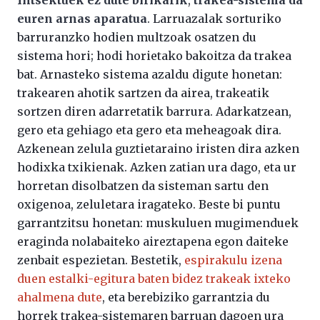
euren arnas aparatua
. Larruazalak sorturiko
barruranzko hodien multzoak osatzen du
sistema hori; hodi horietako bakoitza da trakea
bat. Arnasteko sistema azaldu digute honetan:
trakearen ahotik sartzen da airea, trakeatik
sortzen diren adarretatik barrura. Adarkatzean,
gero eta gehiago eta gero eta meheagoak dira.
Azkenean zelula guztietaraino iristen dira azken
hodixka txikienak. Azken zatian ura dago, eta ur
horretan disolbatzen da sisteman sartu den
oxigenoa, zeluletara iragateko. Beste bi puntu
garrantzitsu honetan: muskuluen mugimenduek
eraginda nolabaiteko aireztapena egon daiteke
zenbait espezietan. Bestetik,
espirakulu izena
duen estalki-egitura baten bidez trakeak ixteko
ahalmena dute
, eta berebiziko garrantzia du
horrek trakea-sistemaren barruan dagoen ura