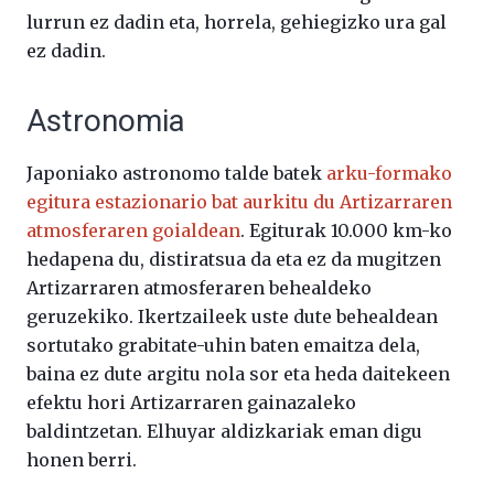
lurrun ez dadin eta, horrela, gehiegizko ura gal
ez dadin.
Astronomia
Japoniako astronomo talde batek
arku-formako
egitura estazionario bat aurkitu du Artizarraren
atmosferaren goialdean
. Egiturak 10.000 km-ko
hedapena du, distiratsua da eta ez da mugitzen
Artizarraren atmosferaren behealdeko
geruzekiko. Ikertzaileek uste dute behealdean
sortutako grabitate-uhin baten emaitza dela,
baina ez dute argitu nola sor eta heda daitekeen
efektu hori Artizarraren gainazaleko
baldintzetan. Elhuyar aldizkariak eman digu
honen berri.