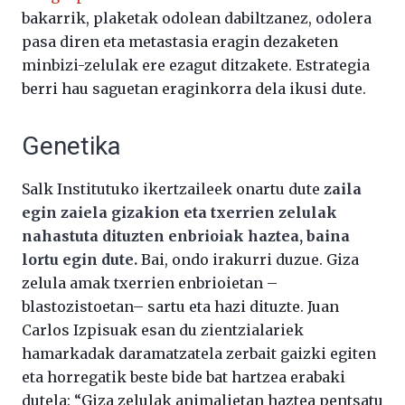
bakarrik, plaketak odolean dabiltzanez, odolera
pasa diren eta metastasia eragin dezaketen
minbizi-zelulak ere ezagut ditzakete. Estrategia
berri hau saguetan eraginkorra dela ikusi dute.
Genetika
Salk Institutuko ikertzaileek onartu dute
zaila
egin zaiela gizakion eta txerrien zelulak
nahastuta dituzten enbrioiak haztea, baina
lortu egin dute.
Bai, ondo irakurri duzue. Giza
zelula amak txerrien enbrioietan –
blastozistoetan– sartu eta hazi dituzte. Juan
Carlos Izpisuak esan du zientzialariek
hamarkadak daramatzatela zerbait gaizki egiten
eta horregatik beste bide bat hartzea erabaki
dutela: “Giza zelulak animalietan haztea pentsatu