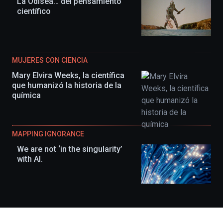
La Odisea… del pensamiento
científico
MUJERES CON CIENCIA
Mary Elvira Weeks, la científica
que humanizó la historia de la
química
MAPPING IGNORANCE
We are not ‘in the singularity’
with AI.