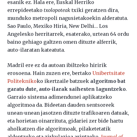
esanik ez. Hala ere, Euskal Herriko
errepideetako
txolopoteak
txiki geratzen dira,
munduko metropoli nagusietakoekin alderatuta.
Sao Paulo, Mexiko Hiria, New Delhi… Los
Angelesko herritarrek, esaterako, urtean 64 ordu
baino gehiago galtzen omen dituzte alferrik,
auto-ilaratan kateatuta.
Madril ere ez da autoan ibiltzeko hiririk
erosoena. Hain zuzen ere, bertako
Unibertsitate
Politekniko
ko ikertzaile batzuek
algoritmo bat
garatu dute, auto-ilarak saihesten laguntzeko
.
Garraio sistema adimendunei aplikatzeko
algoritmoa da. Bideetan dauden sentsoreek
unean-unean jasotzen dituzte trafikoaren datuak,
eta horietan oinarrituta, gidariei zer bide hartu
aholkatzen die algoritmoak, pilaketetatik
aldentzeko eta zirkulazioa arintzeko.
Journal of