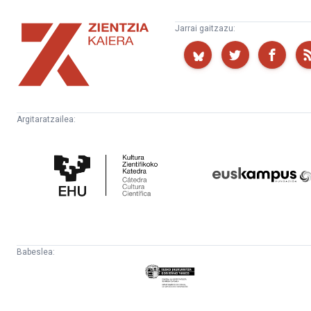
Zientzia
Jarrai gaitzazu:
Kaiera
Argitaratzailea:
Kultura
Euskampus
Zientifikoko
Fundazioa
Katedra
Babeslea:
Eusko
Jaurlaritza
-