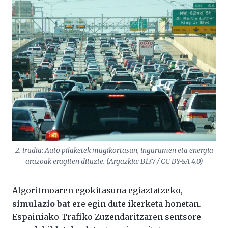
2. irudia: Auto pilaketek mugikortasun, ingurumen eta energia
arazoak eragiten dituzte. (Argazkia: B137 / CC BY-SA 4.0)
Algoritmoaren egokitasuna egiaztatzeko,
simulazio bat
ere egin dute ikerketa honetan.
Espainiako Trafiko Zuzendaritzaren sentsore