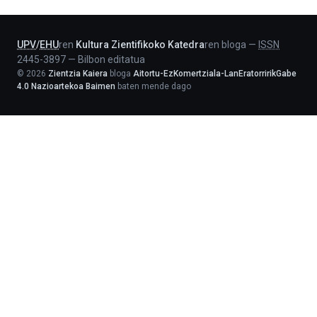
Lehendakaritza
UPV
/
EHU
ren
Kultura Zientifikoko Katedra
ren bloga
—
ISSN
2445-3897
—
Bilbon editatua
©
2026
Zientzia Kaiera
bloga
Aitortu-EzKomertziala-LanEratorririkGabe
4.0 Nazioartekoa Baimen
baten mende dago