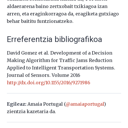
aldaerarena baino zertxobait txikiagoa izan
arren, eta eraginkorragoa da, eragiketa gutxiago
behar baititu funtzionatzeko.
Erreferentzia bibliografikoa
David Gomez et al. Development of a Decision
Making Algorithm for Traffic Jams Reduction
Applied to Intelligent Transportation Systems.
Journal of Sensors. Volume 2016
http://dx.doi.org/10.1155/2016/9271986
Egileaz:
Amaia Portugal (
@amaiaportugal
)
zientzia kazetaria da.