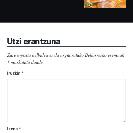
izango
ditu:
Bidebarrietako
Liburutegia,
Bizkaia
Aretoa-
EHU…
Utzi erantzuna
Zure e-posta helbidea ez da argitaratuko.
Beharrezko eremuak
*
markatuta daude
.
Iruzkin
*
Izena
*