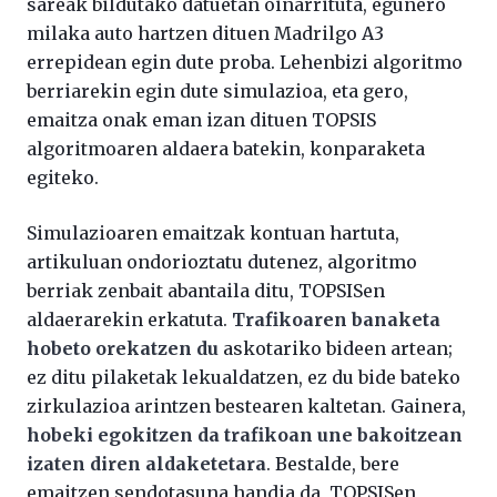
sareak bildutako datuetan oinarrituta, egunero
milaka auto hartzen dituen Madrilgo A3
errepidean egin dute proba. Lehenbizi algoritmo
berriarekin egin dute simulazioa, eta gero,
emaitza onak eman izan dituen TOPSIS
algoritmoaren aldaera batekin, konparaketa
egiteko.
Simulazioaren emaitzak kontuan hartuta,
artikuluan ondorioztatu dutenez, algoritmo
berriak zenbait abantaila ditu, TOPSISen
aldaerarekin erkatuta.
Trafikoaren banaketa
hobeto orekatzen du
askotariko bideen artean;
ez ditu pilaketak lekualdatzen, ez du bide bateko
zirkulazioa arintzen bestearen kaltetan. Gainera,
hobeki egokitzen da trafikoan une bakoitzean
izaten diren aldaketetara
. Bestalde, bere
emaitzen sendotasuna handia da, TOPSISen