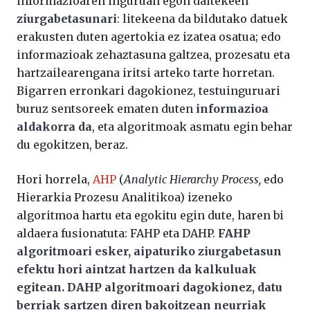
informazioaren inguruan egon daitekeen
ziurgabetasunari
: litekeena da bildutako datuek
erakusten duten agertokia ez izatea osatua; edo
informazioak zehaztasuna galtzea, prozesatu eta
hartzailearengana iritsi arteko tarte horretan.
Bigarren erronkari dagokionez, testuinguruari
buruz sentsoreek ematen duten
informazioa
aldakorra da
, eta algoritmoak asmatu egin behar
du egokitzen, beraz.
Hori horrela,
AHP
(
Analytic Hierarchy Process,
edo
Hierarkia Prozesu Analitikoa) izeneko
algoritmoa hartu eta egokitu egin dute, haren bi
aldaera fusionatuta: FAHP eta DAHP.
FAHP
algoritmoari esker, aipaturiko ziurgabetasun
efektu hori aintzat hartzen da kalkuluak
egitean. DAHP algoritmoari dagokionez, datu
berriak sartzen diren bakoitzean neurriak