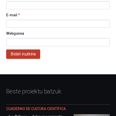
E-mail
*
Webgunea
Bidali iruzkina
Beste proiektu batzuk
CUADERNO DE CULTURA CIENTÍFICA