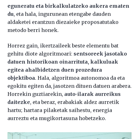
eguneratu eta birkalkulatzeko aukera ematen
du
, eta hala, ingurunean etengabe dauden
aldaketei erantzun diezaieke proposatutako
metodo berri honek.
Horrez gain, ikertzaileek beste elementu bat
gehitu diote algoritmoari:
sentsoreek jasotako
datuen historikoan oinarrituta, kalkuluak
egitea ahalbidetzen duen prozedura
objektiboa
. Hala, algoritmoa autonomoa da eta
egokitu egiten da, jasotzen dituen datuen arabera.
Horrekin guztiarekin,
auto-ilarak aurreikus
daitezke
, eta beraz, erabakiak aldez aurretik
hartu; hartara pilaketak saihestu, energia
aurreztu eta mugikortasuna hobetzeko.