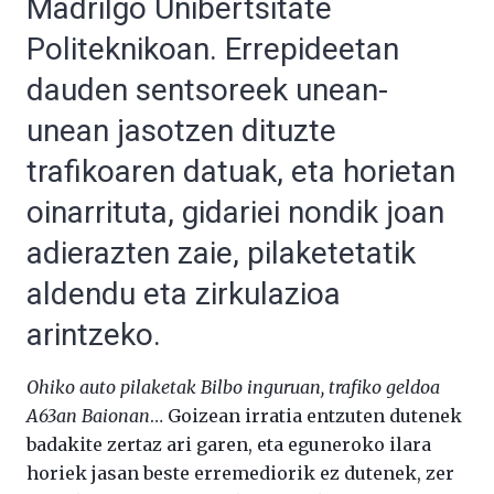
Madrilgo Unibertsitate
Politeknikoan. Errepideetan
dauden sentsoreek unean-
unean jasotzen dituzte
trafikoaren datuak, eta horietan
oinarrituta, gidariei nondik joan
adierazten zaie, pilaketetatik
aldendu eta zirkulazioa
arintzeko.
Ohiko auto pilaketak Bilbo inguruan, trafiko geldoa
A63an Baionan
… Goizean irratia entzuten dutenek
badakite zertaz ari garen, eta eguneroko ilara
horiek jasan beste erremediorik ez dutenek, zer