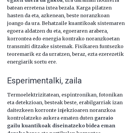
batean erretena ixtea bezala. Karga pilatzen
hasten da eta, azkenean, beste noranzkoan
joango da ura. Behatzaile kuantikoak sistemaren
egoera aldatzen du eta, egoeraren arabera,
korrontea edo energia kontrako noranzkoetan
transmiti ditzake sistemak. Fisikaren funtsezko
teoremarik ez da urratzen, beraz, ezta ezerezetik
energiarik sortu ere.
Esperimentalki, zaila
Termoelektrizitatean, espintronikan, fotonikan
eta detekzioan, besteak beste, erabilgarriak izan
daitezkeen korronte injekzioaren noranzkoa
kontrolatzeko aukera ematen duten
garraio
gailu kuantikoak diseinatzeko bidea eman