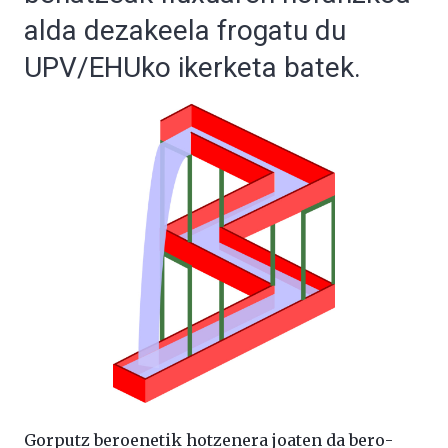
alda dezakeela frogatu du
UPV/EHUko ikerketa batek.
Gorputz beroenetik hotzenera joaten da bero-