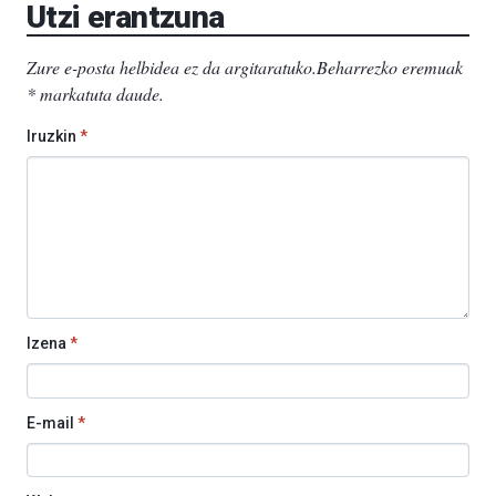
Utzi erantzuna
Zure e-posta helbidea ez da argitaratuko.
Beharrezko eremuak
*
markatuta daude
.
Iruzkin
*
Izena
*
E-mail
*