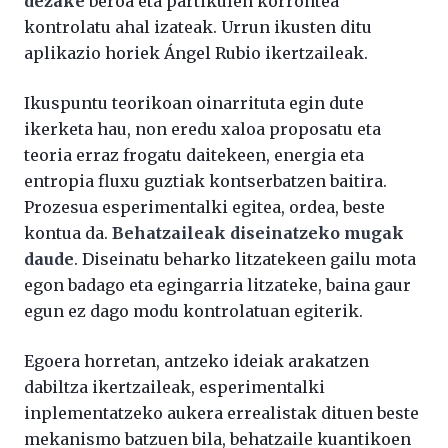
dezake
beroa eta partikulen korrontea
kontrolatu ahal izateak. Urrun ikusten ditu
aplikazio horiek Ángel Rubio ikertzaileak.
Ikuspuntu teorikoan oinarrituta egin dute
ikerketa hau, non eredu xaloa proposatu eta
teoria erraz frogatu daitekeen, energia eta
entropia fluxu guztiak kontserbatzen baitira.
Prozesua esperimentalki egitea, ordea, beste
kontua da.
Behatzaileak diseinatzeko mugak
daude
. Diseinatu beharko litzatekeen gailu mota
egon badago eta egingarria litzateke, baina gaur
egun ez dago modu kontrolatuan egiterik.
Egoera horretan, antzeko ideiak arakatzen
dabiltza ikertzaileak, esperimentalki
inplementatzeko aukera errealistak dituen beste
mekanismo batzuen bila, behatzaile kuantikoen