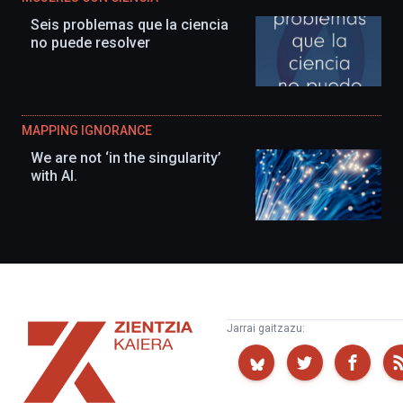
Seis problemas que la ciencia
no puede resolver
MAPPING IGNORANCE
We are not ‘in the singularity’
with AI.
Zientzia
Jarrai gaitzazu:
Kaiera