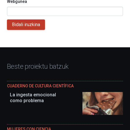
Webgunea
Bidali iruzkina
Beste proiektu batzuk
CUADERNO DE CULTURA CIENTÍFICA
La ingesta emocional
como problema
MUJERES CON CIENCIA