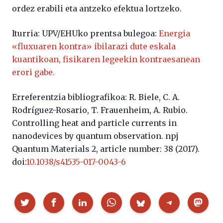
ordez erabili eta antzeko efektua lortzeko.
Iturria: UPV/EHUko prentsa bulegoa:
Energia
«fluxuaren kontra» ibilarazi dute eskala
kuantikoan, fisikaren legeekin kontraesanean
erori gabe.
Erreferentzia bibliografikoa: R. Biele, C. A.
Rodríguez-Rosario, T. Frauenheim, A. Rubio.
Controlling heat and particle currents in
nanodevices by quantum observation. npj
Quantum Materials 2, article number: 38 (2017).
doi:
10.1038/s41535-017-0043-6
Partekatu