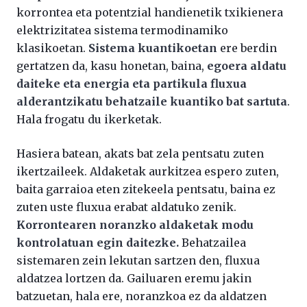
korrontea eta potentzial handienetik txikienera
elektrizitatea sistema termodinamiko
klasikoetan.
Sistema kuantikoetan
ere berdin
gertatzen da, kasu honetan, baina,
egoera aldatu
daiteke eta energia eta partikula fluxua
alderantzikatu behatzaile kuantiko bat sartuta
.
Hala frogatu du ikerketak.
Hasiera batean, akats bat zela pentsatu zuten
ikertzaileek. Aldaketak aurkitzea espero zuten,
baita garraioa eten zitekeela pentsatu, baina ez
zuten uste fluxua erabat aldatuko zenik.
Korrontearen noranzko aldaketak modu
kontrolatuan egin daitezke.
Behatzailea
sistemaren zein lekutan sartzen den, fluxua
aldatzea lortzen da. Gailuaren eremu jakin
batzuetan, hala ere, noranzkoa ez da aldatzen