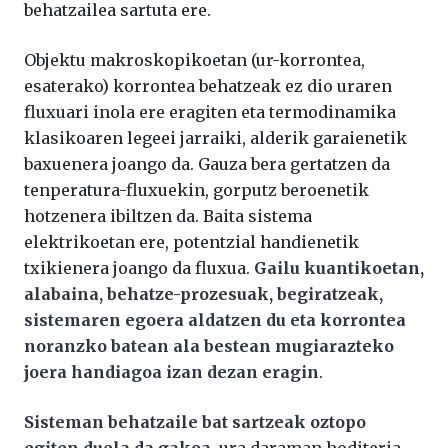
behatzailea sartuta ere.
Objektu makroskopikoetan (ur-korrontea,
esaterako) korrontea behatzeak ez dio uraren
fluxuari inola ere eragiten eta termodinamika
klasikoaren legeei jarraiki, alderik garaienetik
baxuenera joango da. Gauza bera gertatzen da
tenperatura-fluxuekin, gorputz beroenetik
hotzenera ibiltzen da. Baita sistema
elektrikoetan ere, potentzial handienetik
txikienera joango da fluxua.
Gailu kuantikoetan,
alabaina, behatze-prozesuak, begiratzeak,
sistemaren egoera aldatzen du eta korrontea
noranzko batean ala bestean mugiarazteko
joera handiagoa izan dezan eragin
.
Sisteman behatzaile bat sartzeak oztopo
egiten duela da gakoa
, ura daraman hoditeria