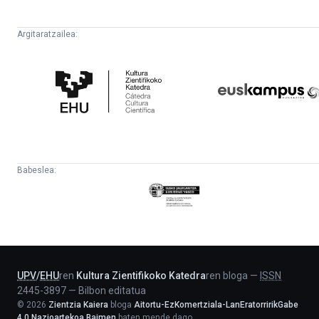
Argitaratzailea:
Kultura
Euskampus
Zientifikoko
Fundazioa
Katedra
Babeslea:
Eusko
Jaurlaritza
-
Lehendakaritza
UPV
/
EHU
ren
Kultura Zientifikoko Katedra
ren bloga
—
ISSN
2445-3897
—
Bilbon editatua
©
2026
Zientzia Kaiera
bloga
Aitortu-EzKomertziala-LanEratorririkGabe
4.0 Nazioartekoa Baimen
baten mende dago