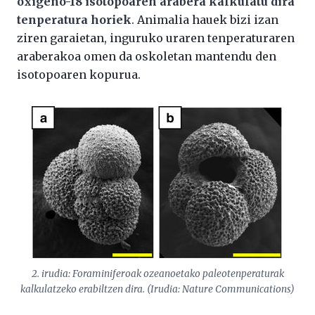
oxigeno-18 isotopoaren arabera kalkulatu dira
tenperatura horiek
. Animalia hauek bizi izan
ziren garaietan, inguruko uraren tenperaturaren
araberakoa omen da oskoletan mantendu den
isotopoaren kopurua.
2. irudia: Foraminiferoak ozeanoetako paleotenperaturak
kalkulatzeko erabiltzen dira. (Irudia: Nature Communications)