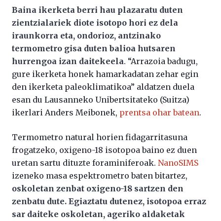
Baina ikerketa berri hau plazaratu duten
zientzialariek diote isotopo hori ez dela
iraunkorra eta, ondorioz, antzinako
termometro gisa duten balioa hutsaren
hurrengoa izan daitekeela
. “Arrazoia badugu,
gure ikerketa honek hamarkadatan zehar egin
den ikerketa paleoklimatikoa” aldatzen duela
esan du Lausanneko Unibertsitateko (Suitza)
ikerlari Anders Meibonek,
prentsa ohar batean
.
Termometro natural horien fidagarritasuna
frogatzeko, oxigeno-18 isotopoa baino ez duen
uretan sartu dituzte foraminiferoak.
NanoSIMS
izeneko masa espektrometro baten bitartez,
oskoletan zenbat oxigeno-18 sartzen den
zenbatu dute. Egiaztatu dutenez, isotopoa erraz
sar daiteke oskoletan, ageriko aldaketak