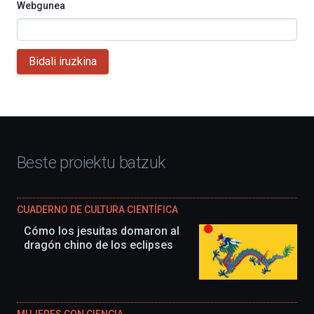
Webgunea
Bidali iruzkina
Beste proiektu batzuk
CUADERNO DE CULTURA CIENTÍFICA
Cómo los jesuitas domaron al
dragón chino de los eclipses
MUJERES CON CIENCIA