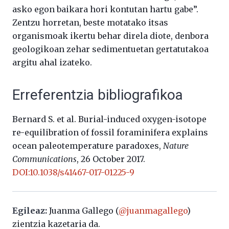
asko egon baikara hori kontutan hartu gabe”.
Zentzu horretan, beste motatako itsas
organismoak ikertu behar direla diote, denbora
geologikoan zehar sedimentuetan gertatutakoa
argitu ahal izateko.
Erreferentzia bibliografikoa
Bernard S. et al. Burial-induced oxygen-isotope
re-equilibration of fossil foraminifera explains
ocean paleotemperature paradoxes,
Nature
Communications
, 26 October 2017.
DOI:10.1038/s41467-017-01225-9
Egileaz:
Juanma Gallego (
@juanmagallego
)
zientzia kazetaria da.