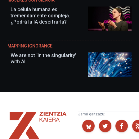
La célula humana es
tremendamente compleja.
¿Podrá la IA descifrarla?
MAPPING IGNORANCE
We are not ‘in the singularity’
with AI.
Zientzia
Jarrai gaitzazu:
Kaiera