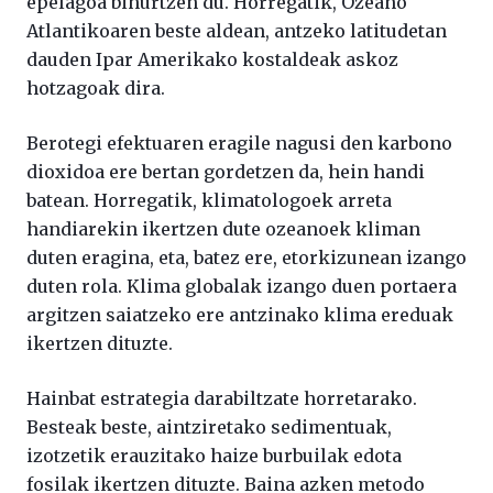
epelagoa bihurtzen du. Horregatik, Ozeano
Atlantikoaren beste aldean, antzeko latitudetan
dauden Ipar Amerikako kostaldeak askoz
hotzagoak dira.
Berotegi efektuaren eragile nagusi den karbono
dioxidoa ere bertan gordetzen da, hein handi
batean. Horregatik, klimatologoek arreta
handiarekin ikertzen dute ozeanoek kliman
duten eragina, eta, batez ere, etorkizunean izango
duten rola. Klima globalak izango duen portaera
argitzen saiatzeko ere antzinako klima ereduak
ikertzen dituzte.
Hainbat estrategia darabiltzate horretarako.
Besteak beste, aintziretako sedimentuak,
izotzetik erauzitako haize burbuilak edota
fosilak ikertzen dituzte. Baina azken metodo