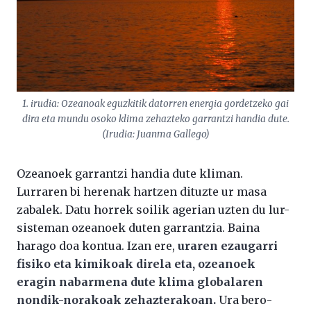
1. irudia: Ozeanoak eguzkitik datorren energia gordetzeko gai
dira eta mundu osoko klima zehazteko garrantzi handia dute.
(Irudia: Juanma Gallego)
Ozeanoek garrantzi handia dute kliman.
Lurraren bi herenak hartzen dituzte ur masa
zabalek. Datu horrek soilik agerian uzten du lur-
sisteman ozeanoek duten garrantzia. Baina
harago doa kontua. Izan ere,
uraren ezaugarri
fisiko eta kimikoak direla eta, ozeanoek
eragin nabarmena dute klima globalaren
nondik-norakoak zehazterakoan.
Ura bero-