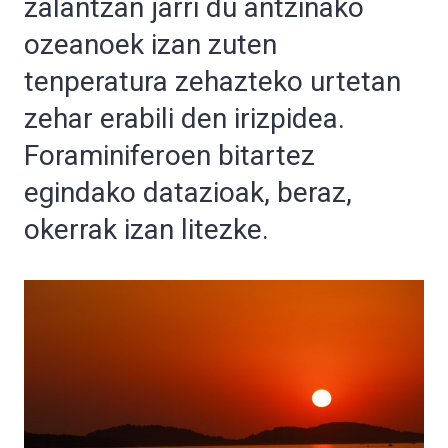
zalantzan jarri du antzinako
ozeanoek izan zuten
tenperatura zehazteko urtetan
zehar erabili den irizpidea.
Foraminiferoen bitartez
egindako datazioak, beraz,
okerrak izan litezke.