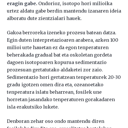
eragin gabe.
Ondorioz, isotopo hori milioika
urtez aldatu gabe berdin mantendu izanaren ideia
alboratu dute zientzialari hauek.
Gakoa berroreka izeneko prozesu batean datza.
Egin duten interpretazioaren arabera, azken 100
milioi urte hauetan ez da egon tenperaturen
beherakada gradual bat eta oskoletan gordeta
dagoen isotopoaren kopurua sedimentazio
prozesuan gertatutako aldaketei zor zaio.
Sedimentazio hori gertatzean tenperaturek 20-30
gradu igotzen omen dira eta, ozeanoetako
tenperatura islatu beharrean, fosilek une
horretan jasandako tenperaturen gorakadaren
isla erakutsiko lukete.
Denboran zehar oso ondo mantendu diren