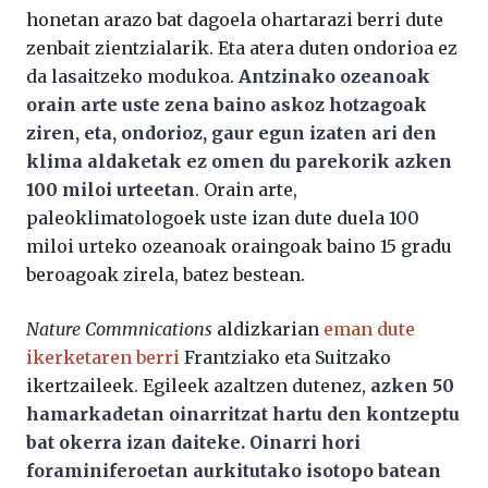
honetan arazo bat dagoela ohartarazi berri dute
zenbait zientzialarik. Eta atera duten ondorioa ez
da lasaitzeko modukoa.
Antzinako ozeanoak
orain arte uste zena baino askoz hotzagoak
ziren, eta, ondorioz, gaur egun izaten ari den
klima aldaketak ez omen du parekorik azken
100 miloi urteetan
. Orain arte,
paleoklimatologoek uste izan dute duela 100
miloi urteko ozeanoak oraingoak baino 15 gradu
beroagoak zirela, batez bestean.
Nature Commnications
aldizkarian
eman dute
ikerketaren berri
Frantziako eta Suitzako
ikertzaileek. Egileek azaltzen dutenez,
azken 50
hamarkadetan oinarritzat hartu den kontzeptu
bat okerra izan daiteke. Oinarri hori
foraminiferoetan aurkitutako isotopo batean