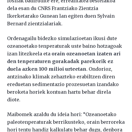
fosilak badirudite ere, errealitatea bestelakoa
dela esan du CNRS Frantziako Zientzia
Ikerketarako Gunean lan egiten duen Sylvain
Bernard zientzialariak.
Ordenagailu bidezko simulazioetan ikusi dute
ozeanoetako tenperaturak uste baino hotzagoak
izan litezkeela eta
orain ozeanoetan izaten ari
den tenperaturen gorakadak parekorik ez
duela azken 100 milioi urteetan
. Ondorioz,
antzinako klimak zehazteko erabiltzen diren
ereduetan sedimentazio prozesuetan izandako
beroketa horiek kontuan hartu behar direla
diote.
Maibomek azaldu du ideia hori: “Ozeanoetako
paleotenperaturak berrikusteko, orain berroreka
hori tentu handiz kalkulatu behar dugu, denbora