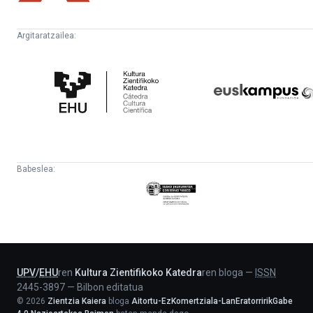
Argitaratzailea:
Kultura
Euskampus
Zientifikoko
Fundazioa
Katedra
Babeslea:
Eusko
Jaurlaritza
-
Lehendakaritza
UPV
/
EHU
ren
Kultura Zientifikoko Katedra
ren bloga
—
ISSN
2445-3897
—
Bilbon editatua
©
2026
Zientzia Kaiera
bloga
Aitortu-EzKomertziala-LanEratorririkGabe