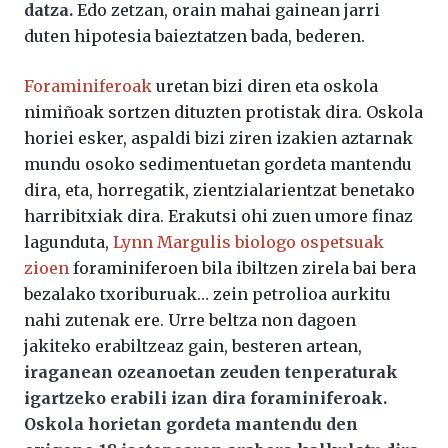
datza.
Edo zetzan, orain mahai gainean jarri
duten hipotesia baieztatzen bada, bederen.
Foraminiferoak
uretan bizi diren eta oskola
nimiñoak sortzen dituzten protistak dira. Oskola
horiei esker, aspaldi bizi ziren izakien aztarnak
mundu osoko sedimentuetan gordeta mantendu
dira, eta, horregatik, zientzialarientzat benetako
harribitxiak dira. Erakutsi ohi zuen umore finaz
lagunduta,
Lynn Margulis biologo ospetsuak
zioen
foraminiferoen bila ibiltzen zirela bai bera
bezalako txoriburuak… zein petrolioa aurkitu
nahi zutenak ere. Urre beltza non dagoen
jakiteko erabiltzeaz gain, besteren artean,
iraganean ozeanoetan zeuden tenperaturak
igartzeko erabili izan dira foraminiferoak.
Oskola horietan gordeta mantendu den