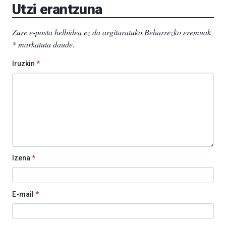
Utzi erantzuna
Zure e-posta helbidea ez da argitaratuko.
Beharrezko eremuak
*
markatuta daude
.
Iruzkin
*
Izena
*
E-mail
*