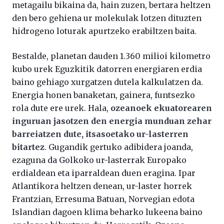
metagailu bikaina da, hain zuzen, bertara heltzen
den bero gehiena ur molekulak lotzen dituzten
hidrogeno loturak apurtzeko erabiltzen baita.
Bestalde, planetan dauden 1.360 milioi kilometro
kubo urek Eguzkitik datorren energiaren erdia
baino gehiago xurgatzen dutela kalkulatzen da.
Energia honen banaketan, gainera, funtsezko
rola dute ere urek. Hala,
ozeanoek ekuatorearen
inguruan jasotzen den energia munduan zehar
barreiatzen dute, itsasoetako ur-lasterren
bitartez
. Gugandik gertuko adibidera joanda,
ezaguna da Golkoko ur-lasterrak Europako
erdialdean eta iparraldean duen eragina. Ipar
Atlantikora heltzen denean, ur-laster horrek
Frantzian, Erresuma Batuan, Norvegian edota
Islandian dagoen klima beharko lukeena baino