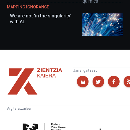
MAPPING IGNORANCE
We are not ‘in the singularity’
with AI.
Zientzia
Jarrai gaitzazu:
Kaiera
Argitaratzailea:
Kultura
Euskampus
Zientifikoko
Fundazioa