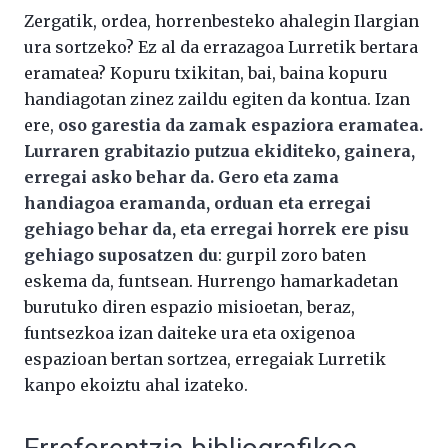
Zergatik, ordea, horrenbesteko ahalegin Ilargian
ura sortzeko? Ez al da errazagoa Lurretik bertara
eramatea? Kopuru txikitan, bai, baina kopuru
handiagotan zinez zaildu egiten da kontua. Izan
ere,
oso garestia da zamak espaziora eramatea.
Lurraren grabitazio putzua ekiditeko, gainera,
erregai asko behar da. Gero eta zama
handiagoa eramanda, orduan eta erregai
gehiago behar da, eta erregai horrek ere pisu
gehiago suposatzen du
: gurpil zoro baten
eskema da, funtsean. Hurrengo hamarkadetan
burutuko diren espazio misioetan, beraz,
funtsezkoa izan daiteke ura eta oxigenoa
espazioan bertan sortzea, erregaiak Lurretik
kanpo ekoiztu ahal izateko.