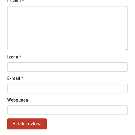
Iruzkin
*
Izena
*
E-mail
*
Webgunea
Bidali iruzkina