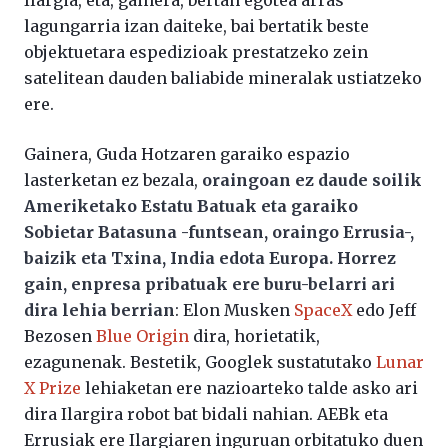
Ilargia, eta, gainera, bertan egotea arras
lagungarria izan daiteke, bai bertatik beste
objektuetara espedizioak prestatzeko zein
satelitean dauden baliabide mineralak ustiatzeko
ere.
Gainera, Guda Hotzaren garaiko espazio
lasterketan ez bezala,
oraingoan ez daude soilik
Ameriketako Estatu Batuak eta garaiko
Sobietar Batasuna -funtsean, oraingo Errusia-,
baizik eta Txina, India edota Europa. Horrez
gain, enpresa pribatuak ere buru-belarri ari
dira lehia berrian
: Elon Musken
SpaceX
edo Jeff
Bezosen
Blue Origin
dira, horietatik,
ezagunenak. Bestetik, Googlek sustatutako
Lunar
X Prize
lehiaketan ere nazioarteko talde asko ari
dira Ilargira robot bat bidali nahian. AEBk eta
Errusiak ere Ilargiaren inguruan orbitatuko duen