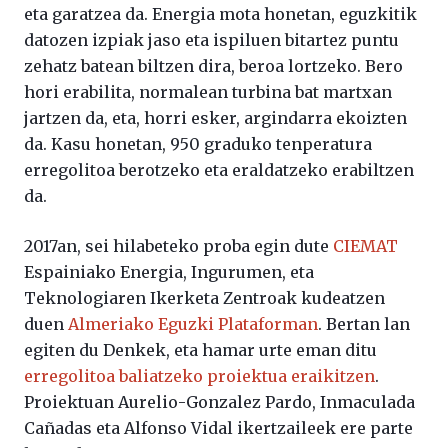
eta garatzea da. Energia mota honetan, eguzkitik
datozen izpiak jaso eta ispiluen bitartez puntu
zehatz batean biltzen dira, beroa lortzeko. Bero
hori erabilita, normalean turbina bat martxan
jartzen da, eta, horri esker, argindarra ekoizten
da. Kasu honetan, 950 graduko tenperatura
erregolitoa berotzeko eta eraldatzeko erabiltzen
da.
2017an, sei hilabeteko proba egin dute
CIEMAT
Espainiako Energia, Ingurumen, eta
Teknologiaren Ikerketa Zentroak kudeatzen
duen
Almeriako Eguzki Plataforman
. Bertan lan
egiten du Denkek, eta hamar urte eman ditu
erregolitoa baliatzeko proiektua eraikitzen
.
Proiektuan Aurelio-Gonzalez Pardo, Inmaculada
Cañadas eta Alfonso Vidal ikertzaileek ere parte