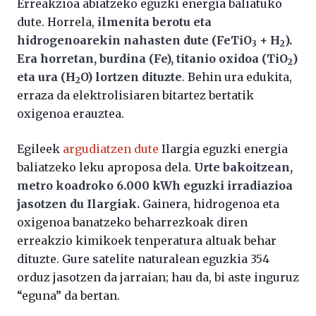
Erreakzioa abiatzeko eguzki energia baliatuko
dute. Horrela,
ilmenita berotu eta
hidrogenoarekin nahasten dute (FeTiO
+ H
).
3
2
Era horretan, burdina (Fe), titanio oxidoa (TiO
)
2
eta ura (H
O) lortzen dituzte
. Behin ura edukita,
2
erraza da elektrolisiaren bitartez bertatik
oxigenoa erauztea.
Egileek
argudiatzen dute
Ilargia eguzki energia
baliatzeko leku aproposa dela.
Urte bakoitzean,
metro koadroko 6.000 kWh eguzki irradiazioa
jasotzen du Ilargiak.
Gainera, hidrogenoa eta
oxigenoa banatzeko beharrezkoak diren
erreakzio kimikoek tenperatura altuak behar
dituzte. Gure satelite naturalean eguzkia 354
orduz jasotzen da jarraian; hau da, bi aste inguruz
“eguna” da bertan.