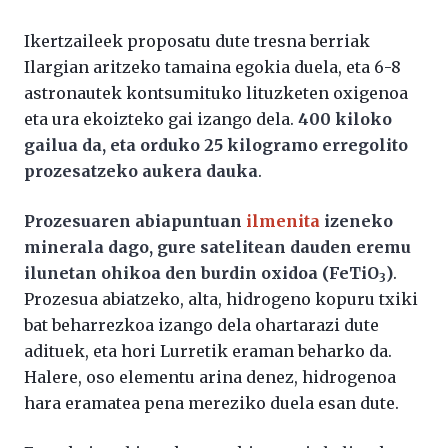
Ikertzaileek proposatu dute tresna berriak
Ilargian aritzeko tamaina egokia duela, eta 6-8
astronautek kontsumituko lituzketen oxigenoa
eta ura ekoizteko gai izango dela.
400 kiloko
gailua da, eta orduko 25 kilogramo erregolito
prozesatzeko aukera dauka
.
Prozesuaren abiapuntuan
ilmenita
izeneko
minerala dago, gure satelitean dauden eremu
ilunetan ohikoa den burdin oxidoa (FeTiO
)
.
3
Prozesua abiatzeko, alta, hidrogeno kopuru txiki
bat beharrezkoa izango dela ohartarazi dute
adituek, eta hori Lurretik eraman beharko da.
Halere, oso elementu arina denez, hidrogenoa
hara eramatea pena mereziko duela esan dute.