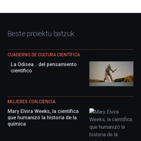
Beste proiektu batzuk
CUADERNO DE CULTURA CIENTÍFICA
La Odisea… del pensamiento
científico
MUJERES CON CIENCIA
Mary Elvira Weeks, la científica
que humanizó la historia de la
química