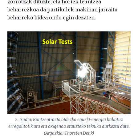
zorrotzak dituzte, eta horiek leuntzea
beharrezkoa da partikulek makinan jarraitu
beharreko bidea ondo egin dezaten.
2. irudia: Kontzentrazio bidezko eguzki-energia baliatuz
erregolitotik ura eta oxigenoa erauzteko teknika aurkeztu dute.
(Argazkia: Thorsten Denk)