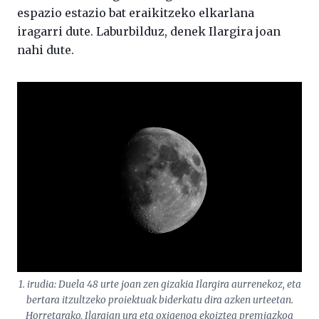
espazio estazio bat eraikitzeko elkarlana
iragarri dute. Laburbilduz, denek Ilargira joan
nahi dute.
1. irudia: Duela 48 urte joan zen gizakia Ilargira aurrenekoz, eta
bertara itzultzeko proiektuak biderkatu dira azken urteetan.
Horretarako, Ilargian ura eta oxigenoa ekoiztea premiazkoa