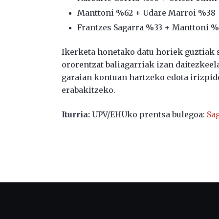
Manttoni %62 + Udare Marroi %38
Frantzes Sagarra %33 + Manttoni 
Ikerketa honetako datu horiek guztiak 
ororentzat baliagarriak izan daitezkeel
garaian kontuan hartzeko edota irizpide
erabakitzeko.
Iturria:
UPV/EHUko prentsa bulegoa:
Sa