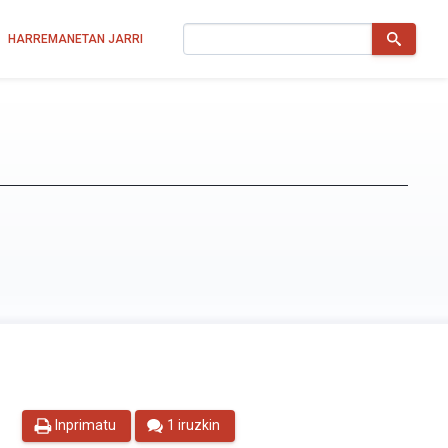
Bilatu
HARREMANETAN JARRI
Inprimatu
1 iruzkin