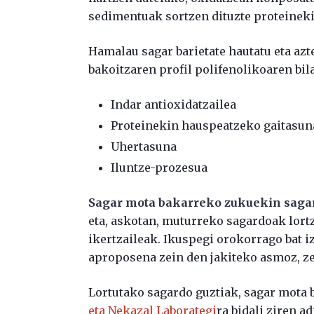
sedimentuak sortzen dituzte proteineki
Hamalau sagar barietate hautatu eta azte
bakoitzaren profil polifenolikoaren bila
Indar antioxidatzailea
Proteinekin hauspeatzeko gaitasun
Uhertasuna
Iluntze-prozesua
Sagar mota bakarreko zukuekin saga
eta, askotan, muturreko sagardoak lort
ikertzaileak. Ikuspegi orokorrago bat 
aproposena zein den jakiteko asmoz, ze
Lortutako sagardo guztiak, sagar mota
eta Nekazal Laborategi
ra bidali ziren a