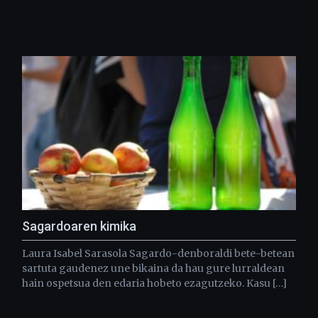
Sagardoaren kimika
Laura Isabel Sarasola Sagardo-denboraldi bete-betean
sartuta gaudenez une bikaina da hau gure lurraldean
hain ospetsua den edaria hobeto ezagutzeko. Kasu […]