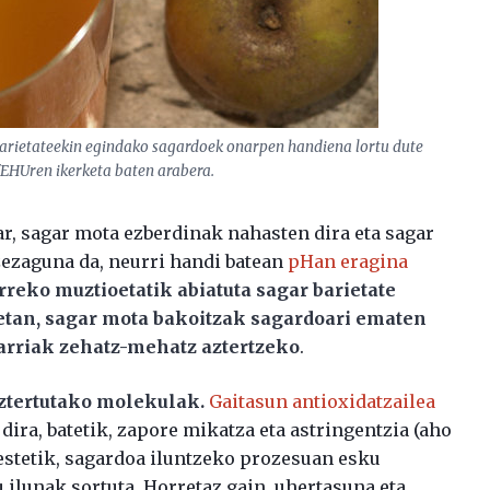
-barietateekin egindako sagardoek onarpen handiena lortu dute
/EHUren ikerketa baten arabera.
ar, sagar mota ezberdinak nahasten dira eta sagar
zezaguna da, neurri handi batean
pHan eragina
reko muztioetatik abiatuta sagar barietate
etan, sagar mota bakoitzak sagardoari ematen
arriak zehatz-mehatz aztertzeko
.
aztertutako molekulak.
Gaitasun antioxidatzailea
dira, batetik, zapore mikatza eta astringentzia (aho
bestetik, sagardoa iluntzeko prozesuan esku
ilunak sortuta. Horretaz gain, uhertasuna eta