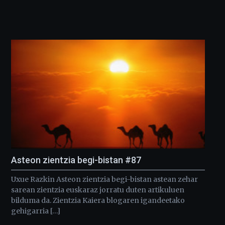
Asteon zientzia begi-bistan #87
Uxue Razkin Asteon zientzia begi-bistan astean zehar
sarean zientzia euskaraz jorratu duten artikuluen
bilduma da. Zientzia Kaiera blogaren igandeetako
gehigarria […]