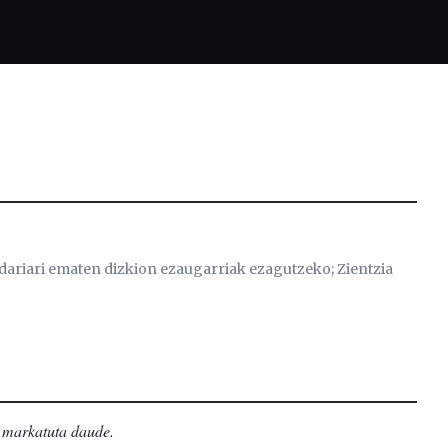
dariari ematen dizkion ezaugarriak ezagutzeko; Zientzia
markatuta daude
.