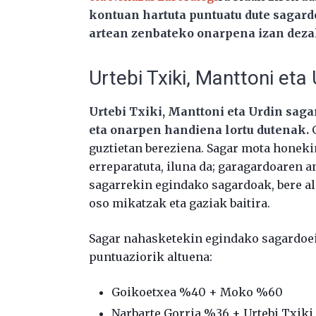
kontuan hartuta puntuatu dute sagard
artean zenbateko onarpena izan dezak
Urtebi Txiki, Manttoni eta
Urtebi Txiki, Manttoni eta Urdin sag
eta onarpen handiena lortu dutenak.
G
guztietan bereziena. Sagar mota honeki
erreparatuta, iluna da; garagardoaren a
sagarrekin egindako sagardoak, bere al
oso mikatzak eta gaziak baitira.
Sagar nahasketekin egindako sagardoei
puntuaziorik altuena:
Goikoetxea %40 + Moko %60
Narbarte Gorria %36 + Urtebi Txik