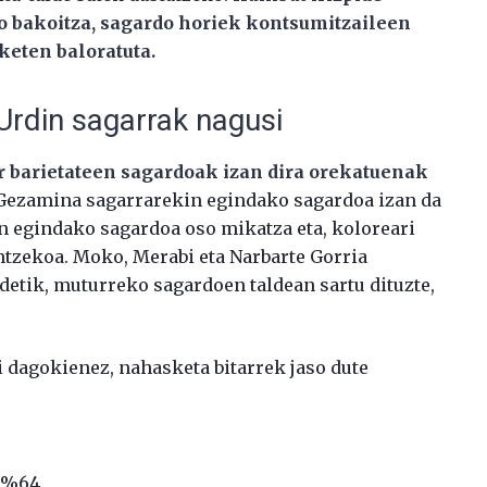
o bakoitza, sagardo horiek kontsumitzaileen
eten baloratuta.
 Urdin sagarrak nagusi
ar barietateen sagardoak izan dira orekatuenak
ezamina sagarrarekin egindako sagardoa izan da
n egindako sagardoa oso mikatza eta, koloreari
ntzekoa. Moko, Merabi eta Narbarte Gorria
detik, muturreko sagardoen taldean sartu dituzte,
 dagokienez, nahasketa bitarrek jaso dute
i %64