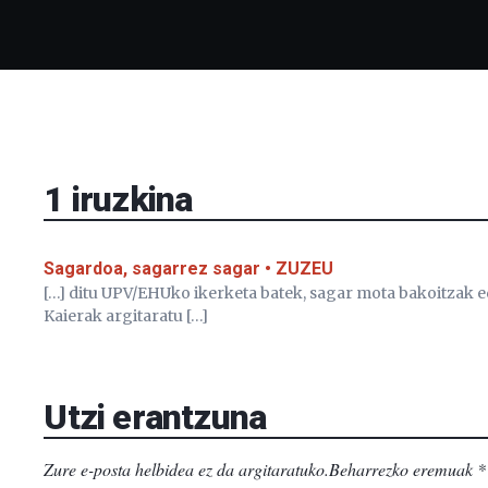
1
iruzkina
Sagardoa, sagarrez sagar • ZUZEU
[…] ditu UPV/EHUko ikerketa batek, sagar mota bakoitzak e
Kaierak argitaratu […]
Utzi erantzuna
Zure e-posta helbidea ez da argitaratuko.
Beharrezko eremuak
*