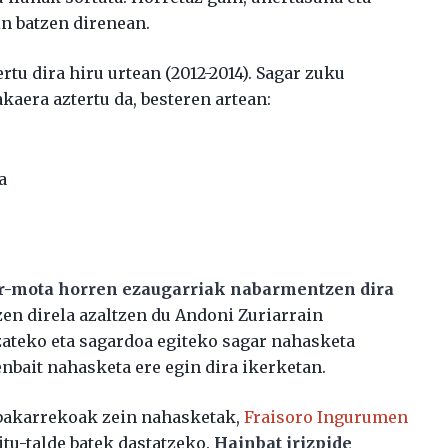
n batzen direnean.
rtu dira hiru urtean (2012-2014). Sagar zuku
kaera aztertu da, besteren artean:
a
r-mota horren ezaugarriak nabarmentzen dira
zen direla azaltzen du Andoni Zuriarrain
izateko eta sagardoa egiteko sagar nahasketa
nbait nahasketa ere egin dira ikerketan.
 bakarrekoak zein nahasketak,
Fraisoro Ingurumen
ditu-talde batek dastatzeko.
Hainbat irizpide