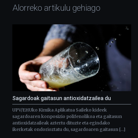
Alorreko artikulu gehiago
Sagardoak gaitasun antioxidatzailea du
UPV/EHUko Kimika Aplikatua Saileko kideek
sagardoaren konposizio polifenolikoa eta gaitasun
antioxidatzaileak aztertu dituzte eta egindako
ikerketak ondorioztatu du, sagardoaren gaitasun […]