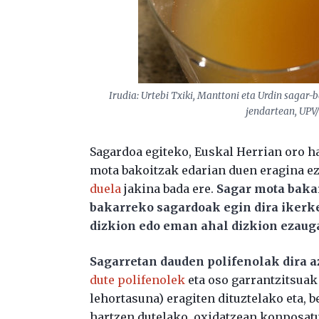
Irudia: Urtebi Txiki, Manttoni eta Urdin sagar
jendartean, UPV
Sagardoa egiteko, Euskal Herrian oro h
mota bakoitzak edarian duen eragina e
duela
jakina bada ere.
Sagar mota bakar
bakarreko sagardoak egin dira ikerk
dizkion edo eman ahal dizkion ezaug
Sagarretan dauden polifenolak dira 
dute polifenolek
eta oso garrantzitsuak 
lehortasuna) eragiten dituztelako eta, 
hartzen dutelako, oxidatzean konposatu 