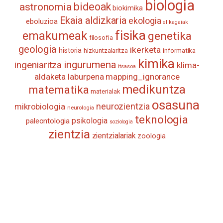
biologia
astronomia
bideoak
biokimika
Ekaia aldizkaria
ekologia
eboluzioa
elikagaiak
fisika
emakumeak
genetika
filosofia
geologia
ikerketa
historia
informatika
hizkuntzalaritza
kimika
ingurumena
ingeniaritza
klima-
itsasoa
aldaketa
laburpena
mapping_ignorance
medikuntza
matematika
materialak
osasuna
neurozientzia
mikrobiologia
neurologia
teknologia
psikologia
paleontologia
soziologia
zientzia
zientzialariak
zoologia