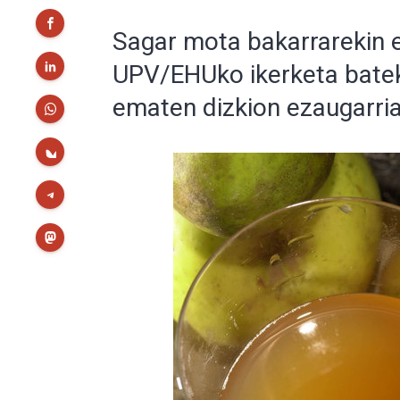
Sagar mota bakarrarekin 
UPV/EHUko ikerketa batek
ematen dizkion ezaugarri