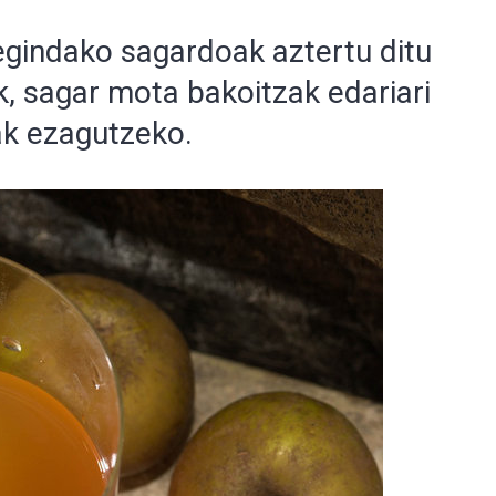
egindako sagardoak aztertu ditu
, sagar mota bakoitzak edariari
ak ezagutzeko.