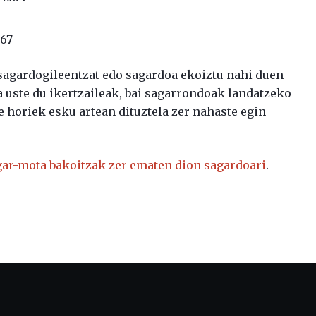
%67
sagardogileentzat edo sagardoa ekoiztu nahi duen
a uste du ikertzaileak, bai sagarrondoak landatzeko
 horiek esku artean dituztela zer nahaste egin
gar-mota bakoitzak zer ematen dion sagardoari
.