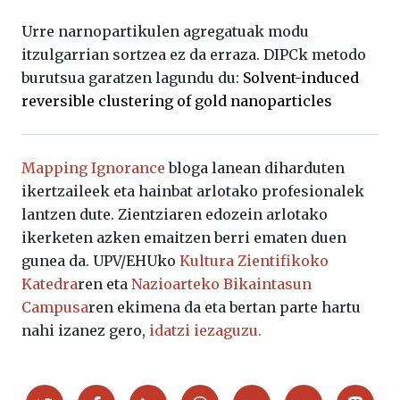
Urre narnopartikulen agregatuak modu
itzulgarrian sortzea ez da erraza. DIPCk metodo
burutsua garatzen lagundu du:
Solvent-induced
reversible clustering of gold nanoparticles
Mapping Ignorance
bloga lanean diharduten
ikertzaileek eta hainbat arlotako profesionalek
lantzen dute. Zientziaren edozein arlotako
ikerketen azken emaitzen berri ematen duen
gunea da. UPV/EHUko
Kultura Zientifikoko
Katedra
ren eta
Nazioarteko Bikaintasun
Campusa
ren ekimena da eta bertan parte hartu
nahi izanez gero,
idatzi iezaguzu.
Partekatu