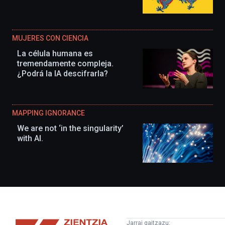
MUJERES CON CIENCIA
La célula humana es
tremendamente compleja.
¿Podrá la IA descifrarla?
MAPPING IGNORANCE
We are not ‘in the singularity’
with AI.
Zientzia
Jarrai gaitzazu: