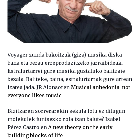
Voyager zunda bakoitzak (giza) musika diska
bana eta berau erreproduzitzeko jarraibideak.
Estralurtarrei gure musika gustatuko balitzaie
bezala. Baliteke, baina, estralurtarrak gure artean
izatea jada. JR Alonsoren
Musical anhedonia, not
everyone likes music
Bizitzaren sorrerarekin sekula lotu ez ditugun
molekulek funtsezko rola izan balute? Isabel
Pérez Castro en
A new theory on the early
building blocks of life