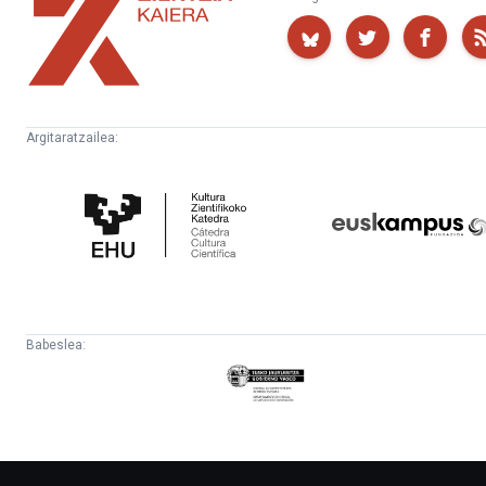
Kaiera
Argitaratzailea:
Kultura
Euskampus
Zientifikoko
Fundazioa
Katedra
Babeslea:
Eusko
Jaurlaritza
-
Lehendakaritza