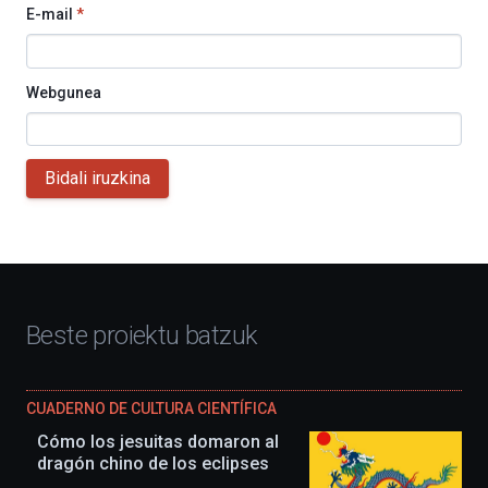
E-mail
*
Webgunea
Bidali iruzkina
Beste proiektu batzuk
CUADERNO DE CULTURA CIENTÍFICA
Cómo los jesuitas domaron al
dragón chino de los eclipses