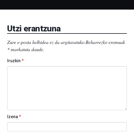
Liburutegia,
Bizkaia
Aretoa-
EHU…
Utzi erantzuna
Zure e-posta helbidea ez da argitaratuko.
Beharrezko eremuak
*
markatuta daude
.
Iruzkin
*
Izena
*