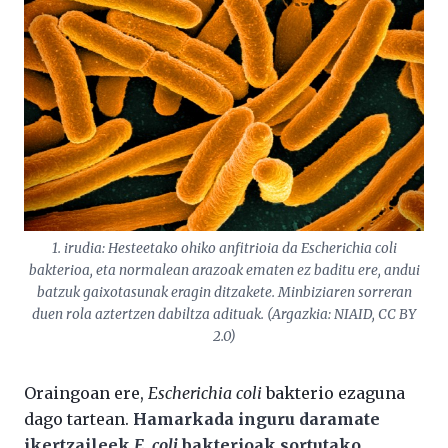
1. irudia: Hesteetako ohiko anfitrioia da
Escherichia coli
bakterioa, eta normalean arazoak ematen ez baditu ere, andui
batzuk gaixotasunak eragin ditzakete. Minbiziaren sorreran
duen rola aztertzen dabiltza adituak. (Argazkia: NIAID, CC BY
2.0)
Oraingoan ere,
Escherichia coli
bakterio ezaguna
dago tartean.
Hamarkada inguru daramate
ikertzaileek
E. coli
bakterioak sortutako