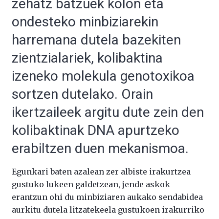
zehatz batzuek kolon eta
ondesteko minbiziarekin
harremana dutela bazekiten
zientzialariek, kolibaktina
izeneko molekula genotoxikoa
sortzen dutelako. Orain
ikertzaileek argitu dute zein den
kolibaktinak DNA apurtzeko
erabiltzen duen mekanismoa.
Egunkari baten azalean zer albiste irakurtzea
gustuko lukeen galdetzean, jende askok
erantzun ohi du minbiziaren aukako sendabidea
aurkitu dutela litzatekeela gustukoen irakurriko