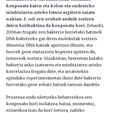
konposatu baten eta kolon eta ondesteko
minbiziaren arteko lotura argitzen saiatu
nahian.
E. coli
-ren zenbait anduik sortzen
duten kolibaktina da konposatu hori.
Zehazki,
2006an frogatu zen bakterio horietako batzuek
DNA kaltetzeko gai diren molekulak sortzen
dituztela: DNA kateak apurtzen dituzte, eta
horrek gene mutazioen kopurua igotzen du,
tumoreak sortuta. Gizakietan, hesteetan halako
bakteria asko izatearen eta minbiziaren arteko
korrelazioa frogatu dute, eta arratoiekin
egindako esperimentuetan ikusi dute bakterio
horretako gene zehatz batzuk tartean daudela.
Prozesua ondo ulertzeko beharrezkoa zen
konposatu hori isolatzea, baina, momentuz,
ezinezkoa izan da hori lortzea, nahiko