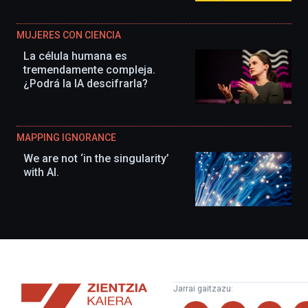
MUJERES CON CIENCIA
La célula humana es
tremendamente compleja.
¿Podrá la IA descifrarla?
MAPPING IGNORANCE
We are not ‘in the singularity’
with AI.
Zientzia
Jarrai gaitzazu:
Kaiera