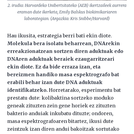
2. irudia: Harvardeko Unibertsitateko (AEB) ikertzaileek aurrera
eraman dute ikerketa, Emily Balskus biokimikariaren
laborategian. (Argazkia: Kris Snibbe/Harvard)
Hau ikusita, estrategia berri bati ekin diote.
Molekula bera isolatu beharrean, DNArekin
erreakzionatzean sortzen diren aduktuak edo
DNAren aduktuak beraiek ezaugarritzeari
ekin diote. Ez da bide erraza izan, eta
bereizmen handiko masa espektrografo bat
erabili behar izan dute DNA aduktuak
identifikatzeko.
Horretarako, esperimentu bat
prestatu dute: kolibaktina sortzeko moduko
geneak zituzten zein gene horiek ez zituzten
bakterio anduiak inkubatu dituzte; ondoren,
masa espektrografoaren bitartez, ikusi dute
zeintzuk izan diren andui bakoitzak sortutako