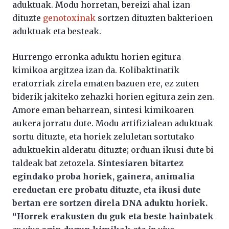
aduktuak. Modu horretan, bereizi ahal izan
dituzte
genotoxinak
sortzen dituzten bakterioen
aduktuak eta besteak.
Hurrengo erronka aduktu horien egitura
kimikoa argitzea izan da. Kolibaktinatik
eratorriak zirela ematen bazuen ere, ez zuten
biderik jakiteko zehazki horien egitura zein zen.
Amore eman beharrean, sintesi kimikoaren
aukera jorratu dute. Modu artifizialean aduktuak
sortu dituzte, eta horiek zeluletan sortutako
aduktuekin alderatu dituzte; orduan ikusi dute bi
taldeak bat zetozela.
Sintesiaren bitartez
egindako proba horiek, gainera, animalia
ereduetan ere probatu dituzte, eta ikusi dute
bertan ere sortzen direla DNA aduktu horiek.
“Horrek erakusten du guk eta beste hainbatek