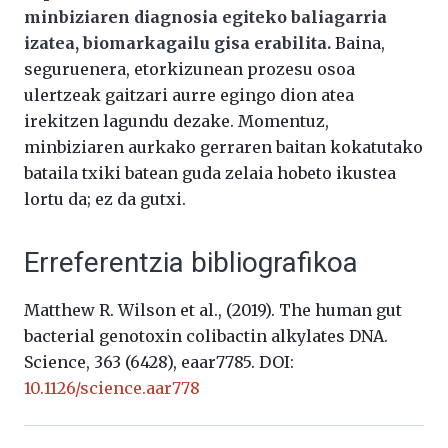
minbiziaren diagnosia egiteko baliagarria
izatea, biomarkagailu gisa erabilita.
Baina,
seguruenera, etorkizunean prozesu osoa
ulertzeak gaitzari aurre egingo dion atea
irekitzen lagundu dezake. Momentuz,
minbiziaren aurkako gerraren baitan kokatutako
bataila txiki batean guda zelaia hobeto ikustea
lortu da; ez da gutxi.
Erreferentzia bibliografikoa
Matthew R. Wilson et al., (2019). The human gut
bacterial genotoxin colibactin alkylates DNA.
Science, 363 (6428), eaar7785. DOI:
10.1126/science.aar778