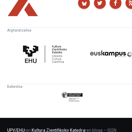
Argitaratzailea:
Kultura
Euskampus
Zientifikoko
Fundazioa
Katedra
Babeslea:
Eusko
Jaurlaritza
-
Lehendakaritza
UPV
/
EHU
ren
Kultura Zientifikoko Katedra
ren bloga
—
ISSN