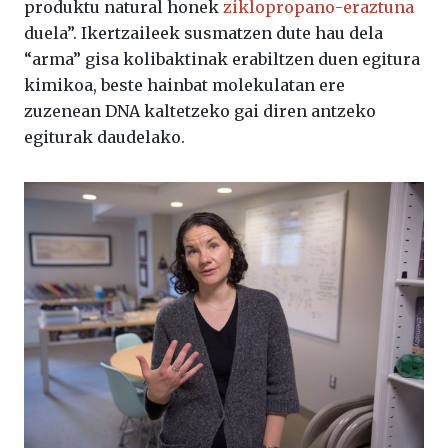
produktu natural honek
ziklopropano-eraztuna
duela”. Ikertzaileek susmatzen dute hau dela
“arma” gisa kolibaktinak erabiltzen duen egitura
kimikoa, beste hainbat molekulatan ere
zuzenean DNA kaltetzeko gai diren antzeko
egiturak daudelako.