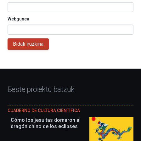
Webgunea
Bidali iruzkina
Beste proiektu batzuk
CUADERNO DE CULTURA CIENTÍFICA
Cómo los jesuitas domaron al
dragón chino de los eclipses