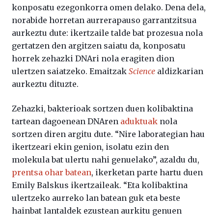
konposatu ezegonkorra omen delako. Dena dela,
norabide horretan aurrerapauso garrantzitsua
aurkeztu dute: ikertzaile talde bat prozesua nola
gertatzen den argitzen saiatu da, konposatu
horrek zehazki DNAri nola eragiten dion
ulertzen saiatzeko. Emaitzak
Science
aldizkarian
aurkeztu dituzte.
Zehazki, bakterioak sortzen duen kolibaktina
tartean dagoenean DNAren
aduktuak
nola
sortzen diren argitu dute. “Nire laborategian hau
ikertzeari ekin genion, isolatu ezin den
molekula bat ulertu nahi genuelako”, azaldu du,
prentsa ohar batean
, ikerketan parte hartu duen
Emily Balskus ikertzaileak. “Eta kolibaktina
ulertzeko aurreko lan batean guk eta beste
hainbat lantaldek ezustean aurkitu genuen