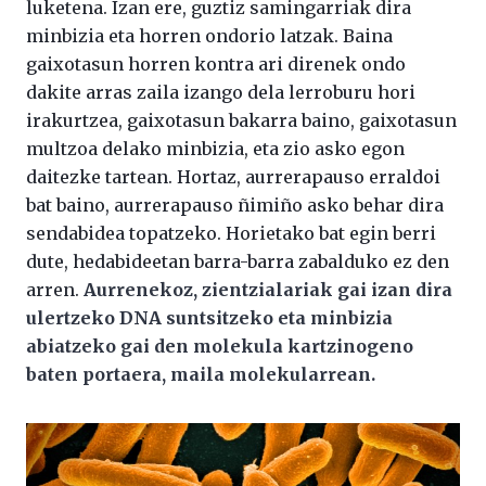
luketena. Izan ere, guztiz samingarriak dira
minbizia eta horren ondorio latzak. Baina
gaixotasun horren kontra ari direnek ondo
dakite arras zaila izango dela lerroburu hori
irakurtzea, gaixotasun bakarra baino, gaixotasun
multzoa delako minbizia, eta zio asko egon
daitezke tartean. Hortaz, aurrerapauso erraldoi
bat baino, aurrerapauso ñimiño asko behar dira
sendabidea topatzeko. Horietako bat egin berri
dute, hedabideetan barra-barra zabalduko ez den
arren.
Aurrenekoz, zientzialariak gai izan dira
ulertzeko DNA suntsitzeko eta minbizia
abiatzeko gai den molekula kartzinogeno
baten portaera, maila molekularrean.