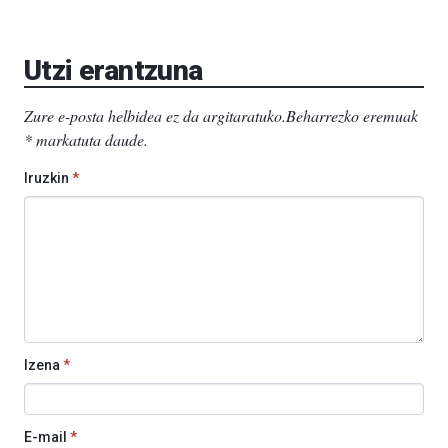
Utzi erantzuna
Zure e-posta helbidea ez da argitaratuko.
Beharrezko eremuak
*
markatuta daude
.
Iruzkin
*
Izena
*
E-mail
*