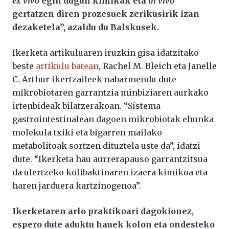
ex vivo
egin dugun kimikak eta
in vivo
gertatzen diren prozesuek zerikusirik izan
dezaketela”, azaldu du Balskusek.
Ikerketa artikuluaren iruzkin gisa idatzitako
beste
artikulu batean
, Rachel M. Bleich eta Janelle
C. Arthur ikertzaileek nabarmendu dute
mikrobiotaren garrantzia minbiziaren aurkako
irtenbideak bilatzerakoan. “Sistema
gastrointestinalean dagoen mikrobiotak ehunka
molekula txiki eta bigarren mailako
metabolitoak sortzen dituztela uste da”, idatzi
dute. “Ikerketa hau aurrerapauso garrantzitsua
da ulertzeko kolibaktinaren izaera kimikoa eta
haren jarduera kartzinogenoa”.
Ikerketaren arlo praktikoari dagokionez,
espero dute aduktu hauek kolon eta ondesteko