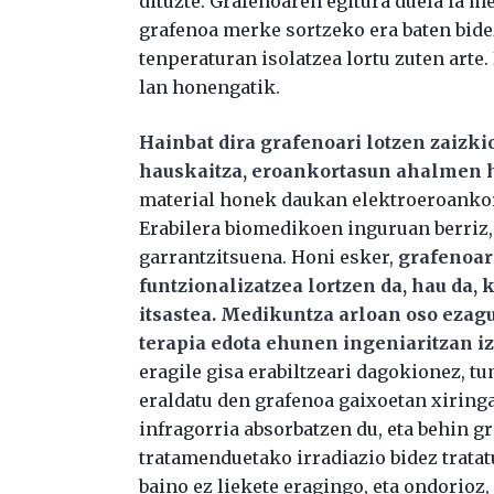
dituzte. Grafenoaren egitura duela ia me
grafenoa merke sortzeko era baten bid
tenperaturan isolatzea lortu zuten arte
lan honengatik.
Hainbat dira grafenoari lotzen zaizki
hauskaitza, eroankortasun ahalmen 
material honek daukan elektroeroanko
Erabilera biomedikoen inguruan berriz
garrantzitsuena. Honi esker,
grafenoar
funtzionalizatzea lortzen da, hau da,
itsastea. Medikuntza arloan oso eza
terapia edota ehunen ingeniaritzan i
eragile gisa erabiltzeari dagokionez, 
eraldatu den grafenoa gaixoetan xiringa
infragorria absorbatzen du, eta behin gr
tratamenduetako irradiazio bidez tratat
baino ez liekete eragingo, eta ondorioz,