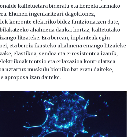
zonalde kaltetuetara bideratu eta horrela farmako
nera. Ehunen ingeniaritzari dagokionez
,
ulek korronte elektriko bidez funtzionatzen dute,
o bilakatzeko ahalmena dauka; hortaz, kaltetutako
zango litzateke. Era berean, inplanteak egin
oei, eta berriz ikusteko ahalmena emango litzaieke
zake, elastikoa, sendoa eta erresistentea izanik,
ektrikoak tentsio eta erlaxazioa kontrolatzea
oa uztartuz muskulu bioniko bat eratu daiteke,
re aproposa izan daiteke.