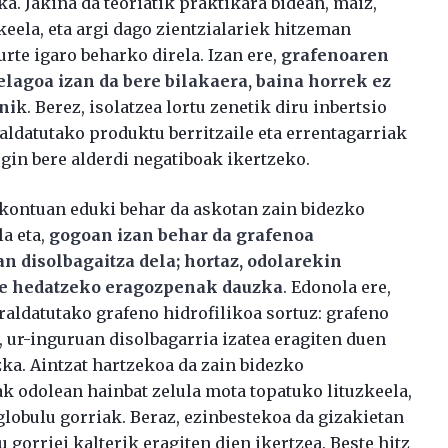
a. Jakina da teoriatik praktikara bidean, maiz,
eela, eta argi dago zientzialariek hitzeman
rte igaro beharko direla. Izan ere,
grafenoaren
lagoa izan da bere bilakaera, baina horrek ez
ni
k. Berez, isolatzea lortu zenetik diru inbertsio
aldatutako produktu berritzaile eta errentagarriak
egin bere alderdi negatiboak ikertzeko.
kontuan eduki behar da askotan zain bidezko
la eta,
gogoan izan behar da grafenoa
an disolbagaitza dela; hortaz, odolarekin
ke hedatzeko eragozpenak dauzka
. Edonola ere,
raldatutako grafeno hidrofilikoa sortuz: grafeno
 ur-inguruan disolbagarria izatea eragiten duen
zka. Aintzat hartzekoa da zain bidezko
k odolean hainbat zelula mota topatuko lituzkeela,
globulu gorriak. Beraz, ezinbestekoa da gizakietan
u gorriei kalterik eragiten dien ikertzea. Beste hitz