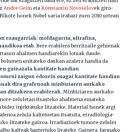
nde bat ezagutzen bada ere, ez zen erabiltzen hasi
ez
Andre Geim
eta
Konstantin Novoselov
ek giro-
. Bikote honek Nobel saria irabazi zuen 2010 urtean
on ezaugarriak: moldagarria, ultrafina,
handikoa etab
. Bere erabilera berritzaile gehienak
rtasun ahalmen handiarekin lotuak daude.
, bolumen unitateko daukan azalera handia da
en gainazala kantitate handian
 komeni zaigun edozein osagai kantitate handian
gunak dira grafenoak minbiziaren aurkako
zan ditzakeen erabilerak
. Minbiziaren aurkako
tumore-zeluletan itsasteko ahalmena emateko
 bidez injektatuko litzateke. Material honek argi
afenoa zelula kaltetuetan itsatsita, erradiologia-
uko litzateke gaixoa. Irradiazioek tumore-zelulei
 albo kalteak baztertuko lirateke. Gainera, farmako