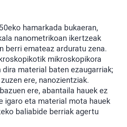
 50eko hamarkada bukaeran,
skala nanometrikoan ikertzeak
en berri emateaz arduratu zena.
kroskopikotik mikroskopikora
 dira material baten ezaugarriak;
n zuzen ere, nanozientziak.
bazuen ere, abantaila hauek ez
rte igaro eta material mota hauek
zeko baliabide berriak agertu