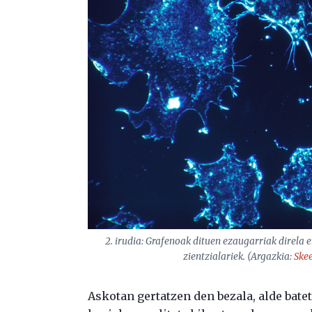
2. irudia: Grafenoak dituen ezaugarriak direla 
zientzialariek. (Argazkia:
Ske
Askotan gertatzen den bezala, alde batet