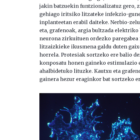
jakin batzuekin funtzionalizatuz gero, 
gehiago iritsiko litzateke infekzio-gu
inplanteetan erabil daiteke. Nerbio-zel
eta, grafenoak, argia bultzada elektrik
neurona zirkuituen ordezko paregabea i
litzaizkieke ikusmena galdu duten gaix
horrela. Protesiak sortzeko ere balio de
konposatu honen gaineko estimulazio el
ahalbidetuko lituzke. Kautxu eta grafen
gainera hezur eraginkor bat sortzeko e