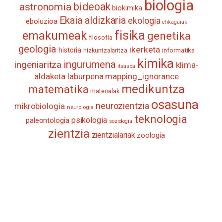
biologia
astronomia
bideoak
biokimika
Ekaia aldizkaria
ekologia
eboluzioa
elikagaiak
fisika
emakumeak
genetika
filosofia
geologia
ikerketa
historia
informatika
hizkuntzalaritza
kimika
ingurumena
ingeniaritza
klima-
itsasoa
aldaketa
laburpena
mapping_ignorance
medikuntza
matematika
materialak
osasuna
neurozientzia
mikrobiologia
neurologia
teknologia
psikologia
paleontologia
soziologia
zientzia
zientzialariak
zoologia