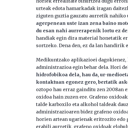
horiek errealitate bihurtzea dugu erronk
urteak edota hamarkadak iragan daitezk
ziguten guztia gauzatu aurretik nahiko u
agerpenean uste izan zena baino mote
du esan nahi aurrerapenik lortu ez de
handiak egin dira material honetatik er
sortzeko. Dena den, ez da lan handirik 
Medikuntzako aplikazioei dagokienez, 
administrazioa egin behar dela. Hori de
hidrofobikoa dela, hau da, ur-medioet
kontaktuan egonez gero, bertatik as
oztopo hau erraz gainditu zen 2008an e
oxidoa hain zuzen ere. Grafeno oxidoak,
talde karboxilo eta alkohol taldeak dau
administrazioaren bidez grafeno oxidoa
horien artean ugarienak eritrozito edo 
erabili aurretik, grafeno oxidoak globul