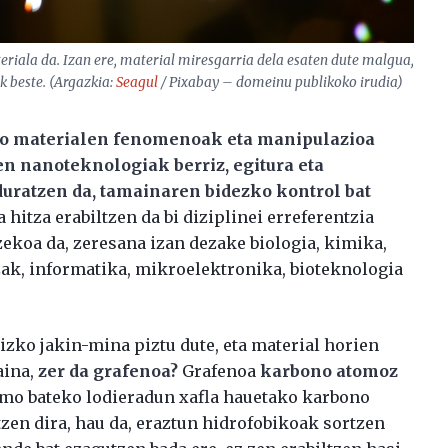
eriala da. Izan ere, material miresgarria dela esaten dute malgua,
k beste. (Argazkia:
Seagul
/ Pixabay – domeinu publikoko irudia)
o materialen fenomenoak eta manipulazioa
den nanoteknologiak berriz, egitura eta
duratzen da, tamainaren bidezko kontrol bat
hitza erabiltzen da bi diziplinei erreferentzia
tzekoa da, zeresana izan dezake biologia, kimika,
tzak, informatika, mikroelektronika, bioteknologia
zko jakin-mina piztu dute, eta material horien
aina,
zer da grafenoa?
Grafenoa
karbono atomoz
omo bateko lodieradun xafla hauetako karbono
zen dira, hau da, eraztun hidrofobikoak sortzen