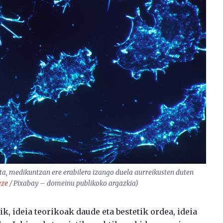
eta, medikuntzan ere erabilera izango duela aurreikusten duten
eze
/ Pixabay – domeinu publikoko argazkia)
ik, ideia teorikoak daude eta bestetik ordea, ideia