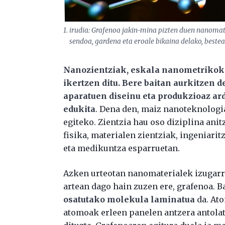
1. irudia: Grafenoa jakin-mina pizten duen nanomat
sendoa, gardena eta eroale bikaina delako, bestea
Nanozientziak, eskala nanometrikok
ikertzen ditu. Bere baitan aurkitzen 
aparatuen diseinu eta produkzioaz ar
edukita
. Dena den, maiz nanoteknologia 
egiteko. Zientzia hau oso diziplina ani
fisika, materialen zientziak, ingeniari
eta medikuntza esparruetan.
Azken urteotan nanomaterialek izugarri
artean dago hain zuzen ere, grafenoa. B
osatutako molekula laminatua
da. At
atomoak erleen panelen antzera antolat