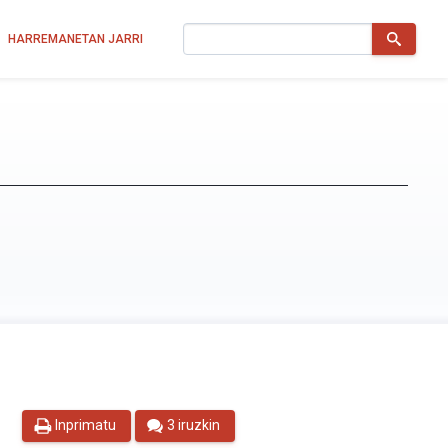
Bilatu
HARREMANETAN JARRI
Inprimatu
3 iruzkin