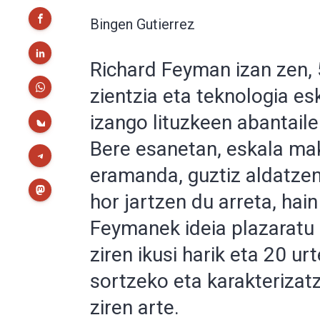
Bingen Gutierrez
Richard Feyman izan zen,
zientzia eta teknologia e
izango lituzkeen abantail
Bere esanetan, eskala ma
eramanda, guztiz aldatzen
hor jartzen du arreta, hai
Feymanek ideia plazaratu 
ziren ikusi harik eta 20 u
sortzeko eta karakterizat
ziren arte.