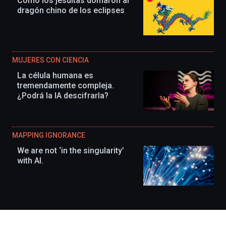
Cómo los jesuitas domaron al
dragón chino de los eclipses
MUJERES CON CIENCIA
La célula humana es
tremendamente compleja.
¿Podrá la IA descifrarla?
MAPPING IGNORANCE
We are not ‘in the singularity’
with AI.