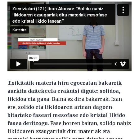
Txikitatik materia hiru egoeratan bakarrik
aurkitu daitekeela erakutsi digute: solidoa,
likidoa eta gasa
. Baina ez dira bakarrak. Izan
ere,
solido eta likidoaren artean dagoen
bitarteko faseari mesofase edo kristal likido
fasea deritzogu
. Fase horren baitan, solido nahiz
likidoaren ezaugarriak ditu materiak eta