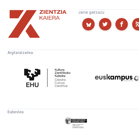
Zientzia
Jarrai gaitzazu:
Kaiera
Argitaratzailea:
Kultura
Euskampus
Zientifikoko
Fundazioa
Katedra
Babeslea:
Eusko
Jaurlaritza
-