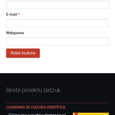
E-mail
*
Webgunea
Bidali iruzkina
Beste proiektu batzuk
CUADERNO DE CULTURA CIENTÍFICA