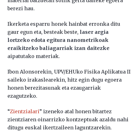
material batzuetan soilik gerta daiteke egoera
berezi hau.
Ikerketa esparru honek hainbat erronka ditu
gaur egun eta, besteak beste,
laser argia
lortzeko edota egitura nanometrikoak
eraikitzeko baliagarriak izan daitezke
aipatutako materiak.
Ibon Alonsorekin, UPV/EHUko Fisika Aplikatua II
saileko irakaslearekin, hitz egin dugu egoera
honen berezitasunak eta ezaugarriak
ezagutzeko.
“
Zientzialari
” izeneko atal honen bitartez
zientziaren oinarrizko kontzeptuak azaldu nahi
ditugu euskal ikertzaileen laguntzarekin.