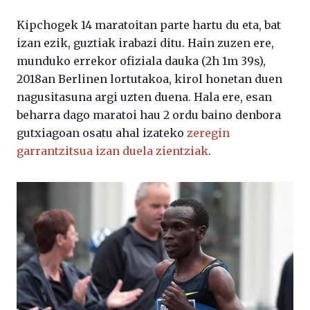
Kipchogek 14 maratoitan parte hartu du eta, bat
izan ezik, guztiak irabazi ditu. Hain zuzen ere,
munduko errekor ofiziala dauka (2h 1m 39s),
2018an Berlinen lortutakoa, kirol honetan duen
nagusitasuna argi uzten duena. Hala ere, esan
beharra dago maratoi hau 2 ordu baino denbora
gutxiagoan osatu ahal izateko
zeregin
garrantzitsua izan duela zientziak
.