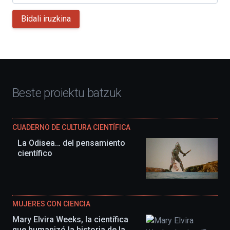
Bidali iruzkina
Beste proiektu batzuk
CUADERNO DE CULTURA CIENTÍFICA
La Odisea… del pensamiento
científico
MUJERES CON CIENCIA
Mary Elvira Weeks, la científica
que humanizó la historia de la