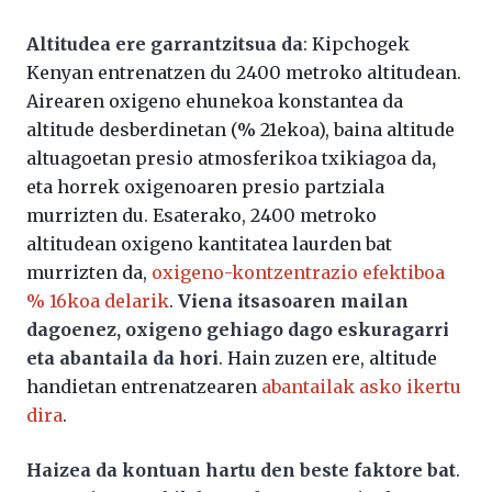
Altitudea ere garrantzitsua da
: Kipchogek
Kenyan entrenatzen du 2400 metroko altitudean.
Airearen oxigeno ehunekoa konstantea da
altitude desberdinetan (% 21ekoa), baina altitude
altuagoetan presio atmosferikoa txikiagoa da
,
eta horrek oxigenoaren presio partziala
murrizten du. Esaterako, 2400 metroko
altitudean oxigeno kantitatea laurden bat
murrizten da,
oxigeno-kontzentrazio efektiboa
% 16koa delarik
.
Viena itsasoaren mailan
dagoenez, oxigeno gehiago dago eskuragarri
eta abantaila da hori
. Hain zuzen ere, altitude
handietan entrenatzearen
abantailak asko ikertu
dira
.
Haizea da kontuan hartu den beste faktore bat
.