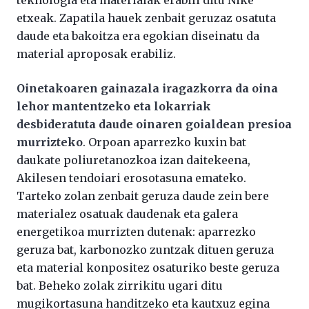
teknologia eta materialak erabili ditu Nike
etxeak. Zapatila hauek zenbait geruzaz osatuta
daude eta bakoitza era egokian diseinatu da
material aproposak erabiliz.
Oinetakoaren gainazala iragazkorra da oina
lehor mantentzeko eta lokarriak
desbideratuta daude oinaren goialdean presioa
murrizteko
. Orpoan aparrezko kuxin bat
daukate poliuretanozkoa izan daitekeena,
Akilesen tendoiari erosotasuna emateko.
Tarteko zolan zenbait geruza daude zein bere
materialez osatuak daudenak eta galera
energetikoa murrizten dutenak: aparrezko
geruza bat, karbonozko zuntzak dituen geruza
eta material konpositez osaturiko beste geruza
bat. Beheko zolak zirrikitu ugari ditu
mugikortasuna handitzeko eta kautxuz egina