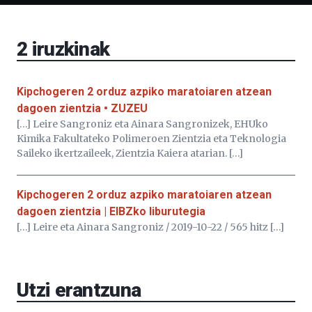
Bizkaia
Aretoa-
EHU…
2
iruzkinak
Kipchogeren 2 orduz azpiko maratoiaren atzean
dagoen zientzia • ZUZEU
[…] Leire Sangroniz eta Ainara Sangronizek, EHUko
Kimika Fakultateko Polimeroen Zientzia eta Teknologia
Saileko ikertzaileek, Zientzia Kaiera atarian. […]
Kipchogeren 2 orduz azpiko maratoiaren atzean
dagoen zientzia | EIBZko liburutegia
[…] Leire eta Ainara Sangroniz / 2019-10-22 / 565 hitz […]
Utzi erantzuna