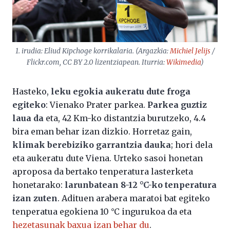
1. irudia: Eliud Kipchoge korrikalaria. (Argazkia:
Michiel Jelijs
/
Flickr.com, CC BY 2.0 lizentziapean. Iturria:
Wikimedia
)
Hasteko,
leku egokia aukeratu dute froga
egiteko
: Vienako Prater parkea.
Parkea guztiz
laua da
eta, 42 Km-ko distantzia burutzeko, 4.4
bira eman behar izan dizkio. Horretaz gain,
klimak berebiziko garrantzia dauka
; hori dela
eta aukeratu dute Viena. Urteko sasoi honetan
aproposa da bertako tenperatura lasterketa
honetarako:
larunbatean 8-12 °C-ko tenperatura
izan zuten
. Adituen arabera maratoi bat egiteko
tenperatua egokiena 10 °C ingurukoa da eta
hezetasunak baxua izan behar du
.