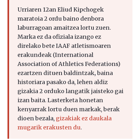
Urriaren 12an Eliud Kipchogek
maratoia 2 ordu baino denbora
laburragoan amaitzea lortu zuen.
Marka ez da ofiziala izango ez
direlako bete IAAF atletismoaren
erakundeak (International
Association of Athletics Federations)
ezartzen dituen baldintzak
,
baina
historiara pasako da, lehen aldiz
gizakia 2 orduko langatik jaisteko gai
izan baita. Lasterketa honetan
kenyarrak lortu duen markak, berak
dioen bezala,
gizakiak ez daukala
mugarik erakusten du
.