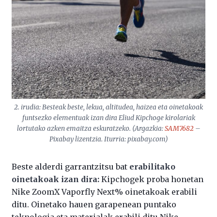
2. irudia: Besteak beste, lekua, altitudea, haizea eta oinetakoak
funtsezko elementuak izan dira Eliud Kipchoge kirolariak
lortutako azken emaitza eskuratzeko. (Argazkia:
SAM7682
–
Pixabay lizentzia. Iturria: pixabay.com)
Beste alderdi garrantzitsu bat
erabilitako
oinetakoak izan dira:
Kipchogek proba honetan
Nike ZoomX Vaporfly Next% oinetakoak erabili
ditu. Oinetako hauen garapenean puntako