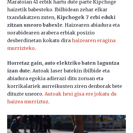
Maratoian 41 erbik hartu dute parte Kipchoge
haizetik babesteko. Ibilbidean zehar elkar
txandakatzen zuten,
Kipchogek 7 erbi eduki
zitzan uneoro babesle
. Haizearen abiadura eta
norabidearen arabera erbiak posizio
desberdinetan kokatu dira
haizearen eragina
murrizteko
.
Horretaz gain, auto elektriko baten laguntza
izan dute.
Autoak laser batekin ibilbide eta
abiadura egokia adierazi ditu zoruan eta
korrikalariek aurreikusten ziren denborak bete
dituzte uneoro.
Autoak hesi gisa ere jokatu du
haizea murriztuz
.