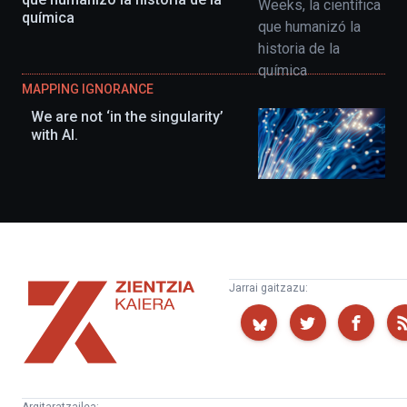
química
MAPPING IGNORANCE
We are not ‘in the singularity’
with AI.
Zientzia
Jarrai gaitzazu:
Kaiera
Argitaratzailea: