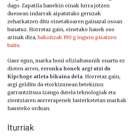
dago. Zapatila hauekin oinak lurra jotzen
duenean indarrak aipatutako geruzak
zeharkatzen ditu oinetakoaren gainazal osoan
banatuz. Horretaz gain, oinetako hauek oso
arinak dira,
bakoitzak 190 g inguru pisatzen
baitu
.
Gaur egun
,
marka honi ofizialtasunik onartu ez
dioten arren,
erronka honek argi utzi du
Kipchoge atleta bikaina dela
. Horretaz gain,
argi gelditu da etorkizunean betekizun
garrantzitsua izango dutela teknologiak eta
zientziaren aurrerapenek lasterketetan markak
hausteko orduan.
Iturriak