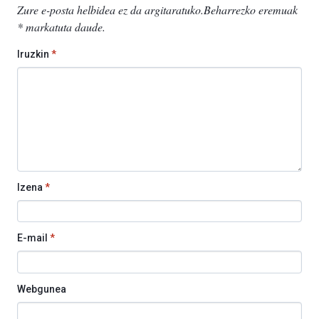
Zure e-posta helbidea ez da argitaratuko.
Beharrezko eremuak
*
markatuta daude
.
Iruzkin
*
Izena
*
E-mail
*
Webgunea