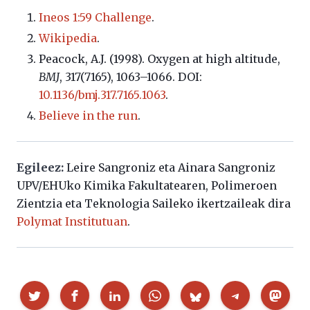
Ineos 1:59 Challenge
.
Wikipedia
.
Peacock, A.J. (1998). Oxygen at high altitude,
BMJ
,
317(7165), 1063–1066
. DOI:
10.1136/bmj.317.7165.1063
.
Believe in the run
.
Egileez:
Leire Sangroniz eta Ainara Sangroniz
UPV/EHUko Kimika Fakultatearen, Polimeroen
Zientzia eta Teknologia Saileko ikertzaileak dira
Polymat Institutuan
.
Partekatu