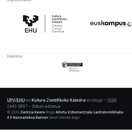
Kultura
Euskampus
Zientifikoko
Fundazioa
Katedra
Babeslea:
Eusko
Jaurlaritza
-
Lehendakaritza
UPV
/
EHU
ren
Kultura Zientifikoko Katedra
ren bloga
—
ISSN
2445-3897
—
Bilbon editatua
©
2026
Zientzia Kaiera
bloga
Aitortu-EzKomertziala-LanEratorririkGabe
4.0 Nazioartekoa Baimen
baten mende dago