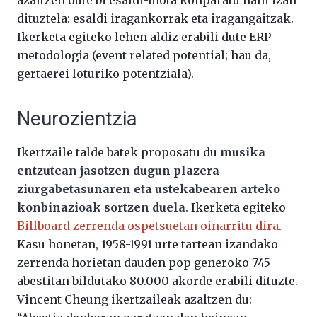
dituztela: esaldi iragankorrak eta iragangaitzak.
Ikerketa egiteko lehen aldiz erabili dute ERP
metodologia (event related potential; hau da,
gertaerei loturiko potentziala).
Neurozientzia
Ikertzaile talde batek proposatu du
musika
entzutean jasotzen dugun plazera
ziurgabetasunaren eta ustekabearen arteko
konbinazioak sortzen duela
. Ikerketa egiteko
Billboard zerrenda ospetsuetan oinarritu dira
.
Kasu honetan, 1958-1991 urte tartean izandako
zerrenda horietan dauden pop generoko 745
abestitan bildutako 80.000 akorde erabili dituzte.
Vincent Cheung ikertzaileak azaltzen du: