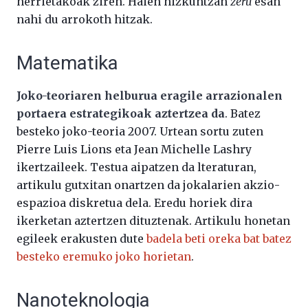
herrietakoak ziren. Haien hizkuntzan
zeru
esan
nahi du arrokoth hitzak.
Matematika
Joko-teoriaren helburua eragile arrazionalen
portaera estrategikoak aztertzea da
. Batez
besteko joko-teoria 2007. Urtean sortu zuten
Pierre Luis Lions eta Jean Michelle Lashry
ikertzaileek. Testua aipatzen da lteraturan,
artikulu gutxitan onartzen da jokalarien akzio-
espazioa diskretua dela. Eredu horiek dira
ikerketan aztertzen dituztenak. Artikulu honetan
egileek erakusten dute
badela beti oreka bat batez
besteko eremuko joko horietan
.
Nanoteknologia