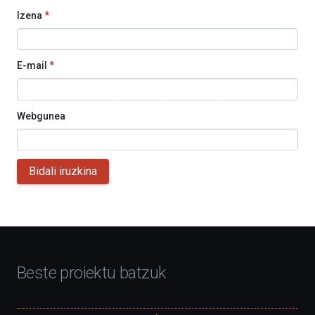
Izena
*
E-mail
*
Webgunea
Bidali iruzkina
Beste proiektu batzuk