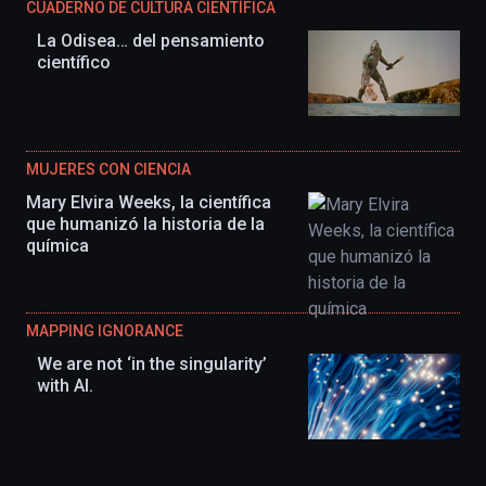
CUADERNO DE CULTURA CIENTÍFICA
La Odisea… del pensamiento
científico
MUJERES CON CIENCIA
Mary Elvira Weeks, la científica
que humanizó la historia de la
química
MAPPING IGNORANCE
We are not ‘in the singularity’
with AI.