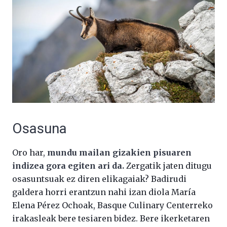
Osasuna
Oro har,
mundu mailan gizakien pisuaren
indizea gora egiten ari da.
Zergatik jaten ditugu
osasuntsuak ez diren elikagaiak? Badirudi
galdera horri erantzun nahi izan diola María
Elena Pérez Ochoak, Basque Culinary Centerreko
irakasleak bere tesiaren bidez. Bere ikerketaren