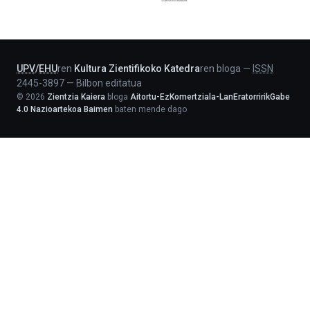
Jaurlaritza
-
Lehendakaritza
UPV
/
EHU
ren
Kultura Zientifikoko Katedra
ren bloga
—
ISSN
2445-3897
—
Bilbon editatua
©
2026
Zientzia Kaiera
bloga
Aitortu-EzKomertziala-LanEratorririkGabe
4.0 Nazioartekoa Baimen
baten mende dago