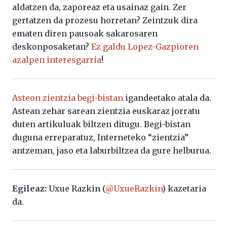
aldatzen da, zaporeaz eta usainaz gain. Zer
gertatzen da prozesu horretan? Zeintzuk dira
ematen diren pausoak sakarosaren
deskonposaketan?
Ez galdu Lopez-Gazpioren
azalpen interesgarria
!
Asteon zientzia begi-bistan
igandeetako atala da.
Astean zehar sarean zientzia euskaraz jorratu
duten artikuluak biltzen ditugu. Begi-bistan
duguna erreparatuz, Interneteko “zientzia”
antzeman, jaso eta laburbiltzea da gure helburua.
Egileaz:
Uxue Razkin (
@UxueRazkin
) kazetaria
da.