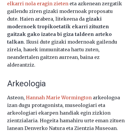
elkarri nola eragin zieten
eta azkenean zergatik
gailendu ziren gizaki modernoak proposatu
dute. Haien arabera, litekeena da
gizaki
modernoek tropikoetatik ekarri zituzten
gaitzak gako izatea bi giza taldeen arteko
talkan
. Ikusi dute gizaki modernoak gailendu
zirela, hauek immunitatea hartu zuten,
neandertalen gaitzen aurrean, baina ez
alderantziz.
Arkeologia
Asteon,
Hannah Marie Wormington
arkeologoa
izan dugu protagonista, museologiari eta
arkeologiari ekarpen handiak egin zizkion
zientzialaria. Hogeita hamahiru urte eman zituen
lanean Denverko Natura eta Zientzia Museoan.