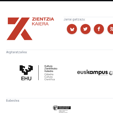
Zientzia
Jarrai gaitzazu:
Kaiera
Argitaratzailea:
Kultura
Euskampus
Zientifikoko
Fundazioa
Katedra
Babeslea:
Eusko