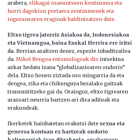
arabera,
elikagai osasuntsuen kontsumoa eta
horri dagokion portaera zentzumenek eta
ingurunearen eraginak baldintzatzen dute
.
Eltxo tigrea jatorriz Asiakoa da, Indonesiakoa
eta Vietnamgoa, baina Euskal Herrira ere iritsi
da
. Berrian azaltzen denez, espezie inbaditzailea
da.
Mikel Bengoa entomologoak dio
intsektua
azkar hedatu izana “globalizazioaren ondorio”
dela. Eltxo honen ziztada oso mingarria da eta
dengea, zika eta chikunguya bezalako gaitzak
transmititzeko gai da. Oraingoz, eltxo tigrearen
arazoari neurria hartzen ari dira adituak eta
erakundeak.
Ikerketek hainbatetan erakutsi dute
sexua eta
generoa kontuan ez hartzeak ondorio
kaltegarriak izan ditzakeela,
emakumeen