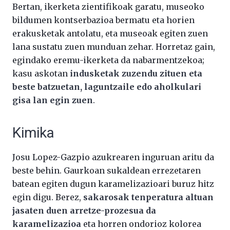
Bertan, ikerketa zientifikoak garatu, museoko
bildumen kontserbazioa bermatu eta horien
erakusketak antolatu, eta museoak egiten zuen
lana sustatu zuen munduan zehar. Horretaz gain,
egindako eremu-ikerketa da nabarmentzekoa;
kasu askotan
indusketak zuzendu zituen eta
beste batzuetan, laguntzaile edo aholkulari
gisa lan egin zuen
.
Kimika
Josu Lopez-Gazpio azukrearen inguruan aritu da
beste behin. Gaurkoan sukaldean errezetaren
batean egiten dugun karamelizazioari buruz hitz
egin digu. Berez,
sakarosak tenperatura altuan
jasaten duen arretze-prozesua da
karamelizazioa
eta horren ondorioz kolorea