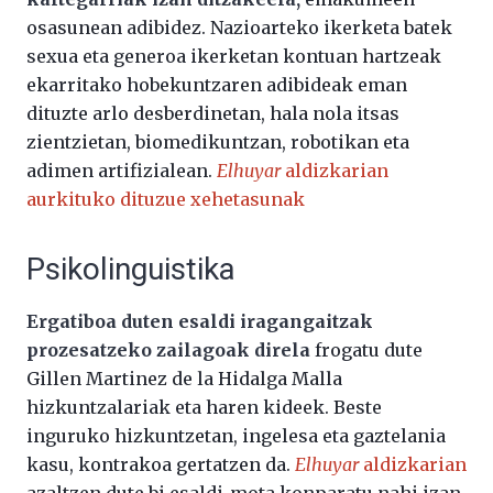
osasunean adibidez. Nazioarteko ikerketa batek
sexua eta generoa ikerketan kontuan hartzeak
ekarritako hobekuntzaren adibideak eman
dituzte arlo desberdinetan, hala nola itsas
zientzietan, biomedikuntzan, robotikan eta
adimen artifizialean.
Elhuyar
aldizkarian
aurkituko dituzue xehetasunak
Psikolinguistika
Ergatiboa duten esaldi iragangaitzak
prozesatzeko zailagoak direla
frogatu dute
Gillen Martinez de la Hidalga Malla
hizkuntzalariak eta haren kideek. Beste
inguruko hizkuntzetan, ingelesa eta gaztelania
kasu, kontrakoa gertatzen da.
Elhuyar
aldizkarian
azaltzen dute bi esaldi-mota konparatu nahi izan