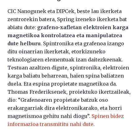
CIC Nanogunek eta DIPCek, beste lau ikerketa
zentrorekin batera, Spring izeneko ikerketa bat
abiatu dute:
grafeno-xafletan elektroien karga
magnetikoa kontrolatzea eta manipulatzea
dute helburu
. Spintronika eta grafenoa izango
ditu oinarrian ikerketak, etorkizuneko
teknologiaren elementuak izan daitezkeenak.
Testuan azaltzen digute, spintronika, elektroien
karga baliatu beharrean, haien spina baliatzen
duela. Eta espina propietate magnetikoa da.
Thomas Frederiksenek, proiektuko ikertzaileak,
dio: “Grafenoaren propietate batzuk oso
erakargarriak dira elektronikarako, eta horri
magnetismoa gehitu nahi diogu”.
Spinen bidez
informazioa transmititu nahi dute
.