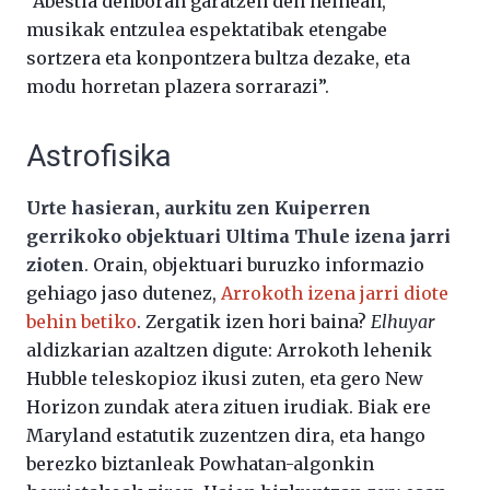
“Abestia denboran garatzen den heinean,
musikak entzulea espektatibak etengabe
sortzera eta konpontzera bultza dezake, eta
modu horretan plazera sorrarazi”.
Astrofisika
Urte hasieran, aurkitu zen Kuiperren
gerrikoko objektuari Ultima Thule izena jarri
zioten
. Orain, objektuari buruzko informazio
gehiago jaso dutenez,
Arrokoth izena jarri diote
behin betiko
. Zergatik izen hori baina?
Elhuyar
aldizkarian azaltzen digute: Arrokoth lehenik
Hubble teleskopioz ikusi zuten, eta gero New
Horizon zundak atera zituen irudiak. Biak ere
Maryland estatutik zuzentzen dira, eta hango
berezko biztanleak Powhatan-algonkin