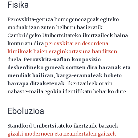
Fisika
Perovskita-geruza homogeneoagoak egiteko
moduak izan zuten helburu hasieratik
Cambridgeko Unibertsitateko ikertzaileek baina
konturatu dira
perovskitaren desordena
kimikoak haien eraginkortasuna handitzen
duela.
Perovskita-xaflan konposizio
desberdineko guneak sortzen dira haranak eta
mendiak bailiran, karga-eramaleak hobeto
harrapa ditzaketenak
. Ikertzaileek orain
nahaste-maila egokia identifikatu beharko dute.
Eboluzioa
Standford Unibertsitateko ikertzaile batzuek
gizaki modernoen eta neandertalen gaitzek