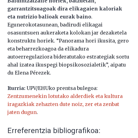
Baldintzatzaile horiek, batzuetan,
garrantzitsuagoak dira elikagaien kaloriak
eta nutrizio balioak eurak baino
.
Egunerokotasunean, badirudi elikagai
osasuntsuen aukeraketa kolokan jar dezaketela
konstruktu horiek. “Panorama hori ikusita, gero
eta beharrezkoagoa da elikadura
autoerregulaziora bideratutako estrategiak sortu
ahal izatea ikuspegi biopsikosozialetik”, aipatu
du Elena Pérezek.
Iturria:
UPV/EHUko prentsa bulegoa:
Zentzumenekin lotutako alderdiek eta kultura
iragazkiak zehazten dute noiz, zer eta zenbat
jaten dugun
.
Erreferentzia bibliografikoa: