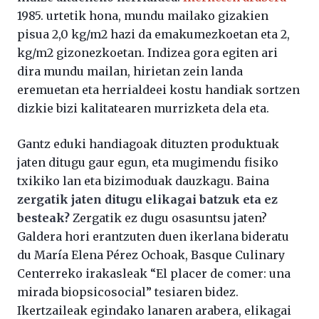
1985. urtetik hona, mundu mailako gizakien
pisua 2,0 kg/m2 hazi da emakumezkoetan eta 2,
kg/m2 gizonezkoetan. Indizea gora egiten ari
dira mundu mailan, hirietan zein landa
eremuetan eta herrialdeei kostu handiak sortzen
dizkie bizi kalitatearen murrizketa dela eta.
Gantz eduki handiagoak dituzten produktuak
jaten ditugu gaur egun, eta mugimendu fisiko
txikiko lan eta bizimoduak dauzkagu. Baina
zergatik jaten ditugu elikagai batzuk eta ez
besteak?
Zergatik ez dugu osasuntsu jaten?
Galdera hori erantzuten duen ikerlana bideratu
du María Elena Pérez Ochoak, Basque Culinary
Centerreko irakasleak “El placer de comer: una
mirada biopsicosocial” tesiaren bidez.
Ikertzaileak egindako lanaren arabera, elikagai