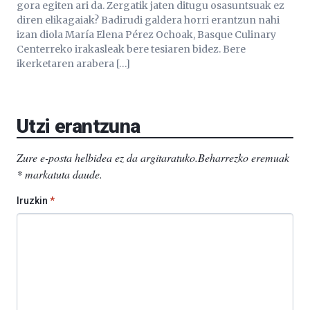
gora egiten ari da. Zergatik jaten ditugu osasuntsuak ez
diren elikagaiak? Badirudi galdera horri erantzun nahi
izan diola María Elena Pérez Ochoak, Basque Culinary
Centerreko irakasleak bere tesiaren bidez. Bere
ikerketaren arabera […]
Utzi erantzuna
Zure e-posta helbidea ez da argitaratuko.
Beharrezko eremuak
*
markatuta daude
.
Iruzkin
*