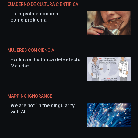
CUADERNO DE CULTURA CIENTÍFICA
La ingesta emocional
como problema
MUJERES CON CIENCIA
Evolución histórica del «efecto
Matilda»
MAPPING IGNORANCE
We are not ‘in the singularity’
with AI.