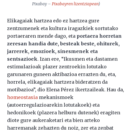
Pixabay –
Pixabayren lizentziapean
)
Elikagaiak hartzea edo ez hartzea gure
zentzumenek eta kultura iragazkiek sortutako
portaeraren mende dago, eta
portaera horretan
zeresan handia dute, besteak beste, ohiturek,
jarrerek, emozioek, sinesmenek eta
sentsazioek
. Izan ere, “Ikusmen eta dastamen
estimulazioak plazer zentroekin lotutako
garunaren guneen aktibazioa errazten du, eta,
horrela, elikagaiak hartzera bideratzen da
motibazioa”, dio Elena Pérez ikertzaileak. Hau da,
homeostasia
mekanismoek
(autoerregulazioarekin lotutakoek) eta
hedonikoek (plazera helburu dutenek) eragiten
diote gure aukeraketari eta bien arteko
harremanak zehazten du noiz, zer eta zenbat