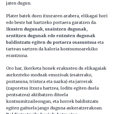
jaten dugun.
Plater batek duen itxuraren arabera, elikagai hori
edo beste bat hartzeko portaera garatzen da.
Ikusten dugunak, usaintzen dugunak,
sentitzen dugunak edo entzuten dugunak
baldintzatu egiten du portaera osasuntsua
eta
tartean sartzen da kaloria kontsumoarekiko
erantzuna.
Oro har, ikerketa honek erakusten du elikagaiak
aurkezteko moduak emozioak (esaterako,
poztasuna, tristura eta nazka) eta jarrerak
(zaporetsu itxura hartzea, loditu egiten duela
pentsatzea) aktibatzen dituela
kontsumitzaileongan, eta horrek baldintzatu
egiten gaituela jango duguna aukeratzerakoan.