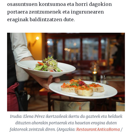
osasuntsuen kontsumoa eta horri dagokion
portaera zentzumenek eta ingurunearen
eraginak baldintzatzen dute.
Irudia: Elena Pérez ikertzaileak ikertu du gazteek eta helduek
dituzten ahorakin portaerak eta hauetan eragina duten
faktoreak zeintzuk diren. (Argazkia:
RestaurantAnticaRoma
/