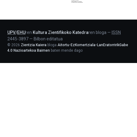
Jaurlaritza
-
Lehendakaritza
UPV
/
EHU
ren
Kultura Zientifikoko Katedra
ren bloga
—
ISSN
2445-3897
—
Bilbon editatua
©
2026
Zientzia Kaiera
bloga
Aitortu-EzKomertziala-LanEratorririkGabe
4.0 Nazioartekoa Baimen
baten mende dago