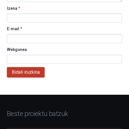
Izena
*
E-mail
*
Webgunea
Bidali iruzkina
Beste proiektu batzuk