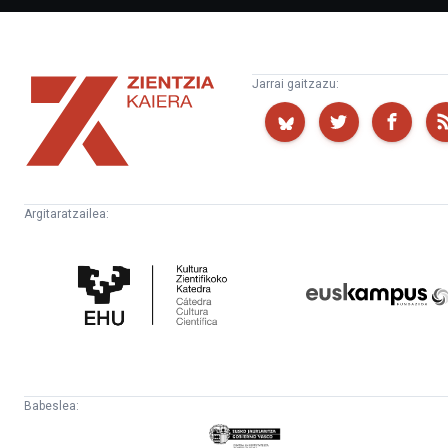
Zientzia
Jarrai gaitzazu:
Kaiera
Argitaratzailea:
Kultura
Euskampus
Zientifikoko
Fundazioa
Katedra
Babeslea:
Eusko