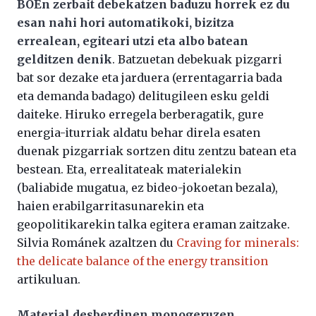
BOEn zerbait debekatzen baduzu horrek ez du
esan nahi hori automatikoki, bizitza
errealean, egiteari utzi eta albo batean
gelditzen denik
. Batzuetan debekuak pizgarri
bat sor dezake eta jarduera (errentagarria bada
eta demanda badago) delitugileen esku geldi
daiteke. Hiruko erregela berberagatik, gure
energia-iturriak aldatu behar direla esaten
duenak pizgarriak sortzen ditu zentzu batean eta
bestean. Eta, errealitateak materialekin
(baliabide mugatua, ez bideo-jokoetan bezala),
haien erabilgarritasunarekin eta
geopolitikarekin talka egitera eraman zaitzake.
Silvia Románek azaltzen du
Craving for minerals:
the delicate balance of the energy transition
artikuluan.
Material desberdinen monogeruzen