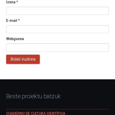
Izena
*
E-mail
*
Webgunea
Bidali iruzkina
Beste proiektu batzuk
CUADERNO DE CULTURA CIENTÍFICA