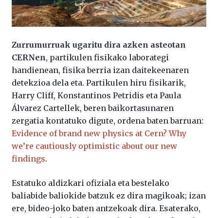
Zurrumurruak ugaritu dira azken asteotan
CERNen
, partikulen fisikako laborategi
handienean, fisika berria izan daitekeenaren
detekzioa dela eta. Partikulen hiru fisikarik,
Harry Cliff, Konstantinos Petridis eta Paula
Álvarez Cartellek, beren baikortasunaren
zergatia kontatuko digute, ordena baten barruan:
Evidence of brand new physics at Cern? Why
we’re cautiously optimistic about our new
findings
.
Estatuko aldizkari ofiziala eta bestelako
baliabide baliokide batzuk ez dira magikoak; izan
ere, bideo-joko baten antzekoak dira. Esaterako,