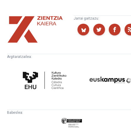
Zientzia
Jarrai gaitzazu:
Kaiera
Argitaratzailea:
Kultura
Euskampus
Zientifikoko
Fundazioa
Katedra
Babeslea:
Eusko
Jaurlaritza