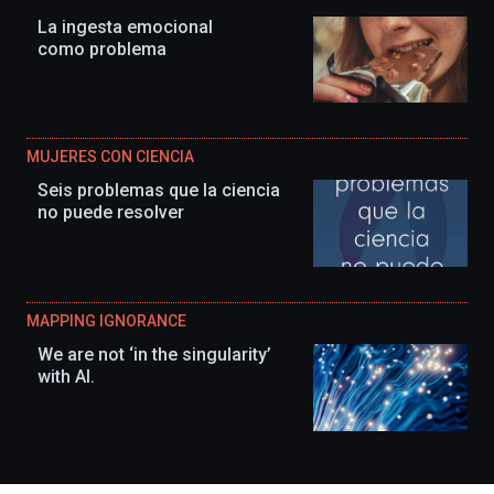
La ingesta emocional
como problema
MUJERES CON CIENCIA
Seis problemas que la ciencia
no puede resolver
MAPPING IGNORANCE
We are not ‘in the singularity’
with AI.