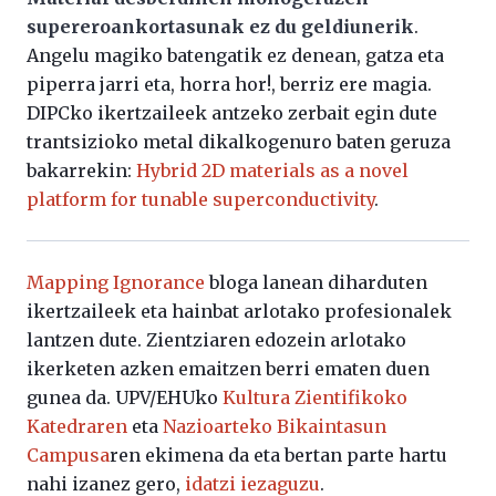
supereroankortasunak ez du geldiunerik
.
Angelu magiko batengatik ez denean, gatza eta
piperra jarri eta, horra hor!, berriz ere magia.
DIPCko ikertzaileek antzeko zerbait egin dute
trantsizioko metal dikalkogenuro baten geruza
bakarrekin:
Hybrid 2D materials as a novel
platform for tunable superconductivity
.
Mapping Ignorance
bloga lanean diharduten
ikertzaileek eta hainbat arlotako profesionalek
lantzen dute. Zientziaren edozein arlotako
ikerketen azken emaitzen berri ematen duen
gunea da. UPV/EHUko
Kultura Zientifikoko
Katedraren
eta
Nazioarteko Bikaintasun
Campusa
ren ekimena da eta bertan parte hartu
nahi izanez gero,
idatzi iezaguzu
.