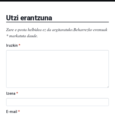
Bizkaia
Aretoa-
EHU…
Utzi erantzuna
Zure e-posta helbidea ez da argitaratuko.
Beharrezko eremuak
*
markatuta daude
.
Iruzkin
*
Izena
*
E-mail
*