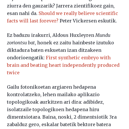
ziurra den gauzarik? Jarrera zientifikoez gain,
esan nahi da.
Should we really believe scientific
facts will last forever?
Peter Vickersen eskutik.
Ez baduzu irakurri, Aldous Huxleyren
Mundu
zoriontsu bat
, honek ez zaitu hainbeste izutuko
diktadura baten eskuetan izan ditzakeen
ondorioengatik:
First synthetic embryo with
brain and beating heart independently produced
twice
Gailu fotonikoetan argiaren hedapena
kontrolatzeko, lehen mailako aplikazio
topologikoak aurkitzen ari dira: adibidez,
isolatzaile topologikoen hedapena hiru
dimentsiotara. Baina, noski, 2 dimentsiotik 3ra
zabalduz gero, eskalar batetik bektore batera