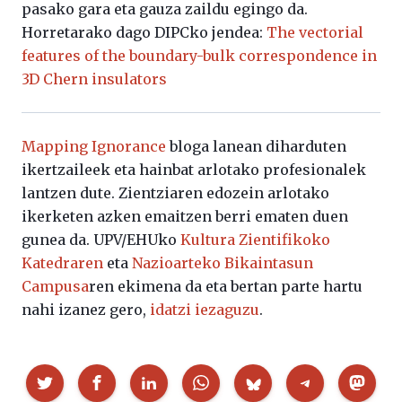
pasako gara eta gauza zaildu egingo da.
Horretarako dago DIPCko jendea:
The vectorial
features of the boundary-bulk correspondence in
3D Chern insulators
Mapping Ignorance
bloga lanean diharduten
ikertzaileek eta hainbat arlotako profesionalek
lantzen dute. Zientziaren edozein arlotako
ikerketen azken emaitzen berri ematen duen
gunea da. UPV/EHUko
Kultura Zientifikoko
Katedraren
eta
Nazioarteko Bikaintasun
Campusa
ren ekimena da eta bertan parte hartu
nahi izanez gero,
idatzi iezaguzu
.
Partekatu