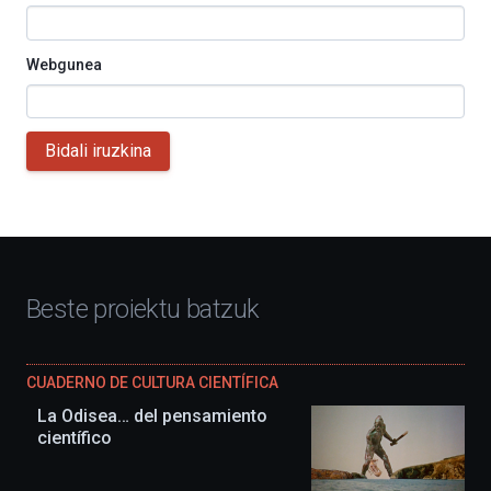
Webgunea
Bidali iruzkina
Beste proiektu batzuk
CUADERNO DE CULTURA CIENTÍFICA
La Odisea… del pensamiento
científico