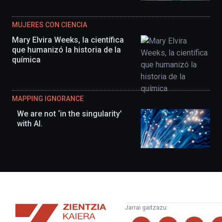
MUJERES CON CIENCIA
Mary Elvira Weeks, la científica
que humanizó la historia de la
química
MAPPING IGNORANCE
We are not ‘in the singularity’
with AI.
Zientzia
Jarrai gaitzazu:
Kaiera