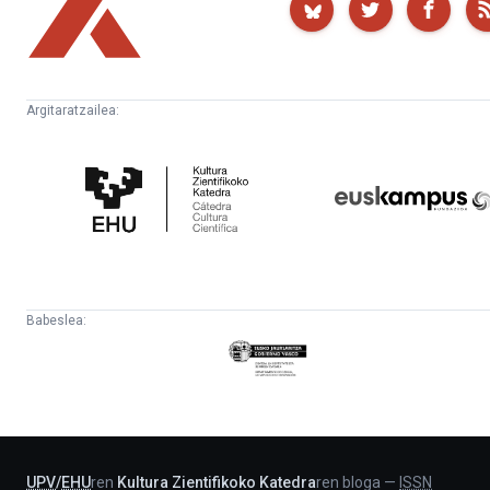
Argitaratzailea:
Kultura
Euskampus
Zientifikoko
Fundazioa
Katedra
Babeslea:
Eusko
Jaurlaritza
-
Lehendakaritza
UPV
/
EHU
ren
Kultura Zientifikoko Katedra
ren bloga
—
ISSN