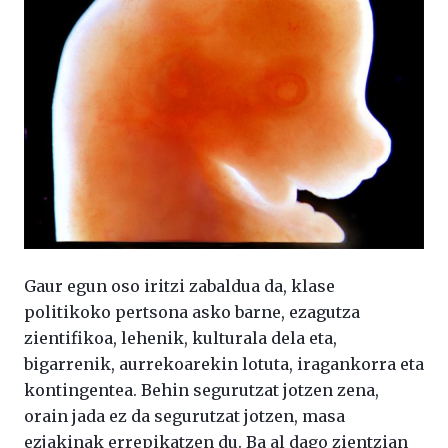
Gaur egun oso iritzi zabaldua da, klase
politikoko pertsona asko barne, ezagutza
zientifikoa, lehenik, kulturala dela eta,
bigarrenik, aurrekoarekin lotuta, iragankorra eta
kontingentea. Behin segurutzat jotzen zena,
orain jada ez da segurutzat jotzen, masa
ezjakinak errepikatzen du. Ba al dago zientzian