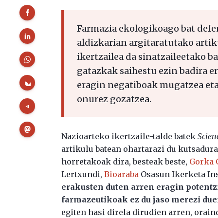
Farmazia ekologikoago bat defe
aldizkarian argitaratutako arti
ikertzailea da sinatzaileetako ba
gatazkak saihestu ezin badira e
eragin negatiboak mugatzea eta,
onurez gozatzea.
Nazioarteko ikertzaile-talde batek
Scien
artikulu batean ohartarazi du kutsadura
horretakoak dira, besteak beste,
Gorka 
Lertxundi,
Bioaraba
Osasun Ikerketa Ins
erakusten duten arren eragin potentzi
farmazeutikoak ez du jaso merezi due
egiten hasi direla dirudien arren, orain