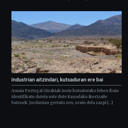
Industrian aitzindari, kutsaduran ere bai
Amaia Portugal Gizakiak inoiz kutsatutako lehen ibaia
identifikatu dutela uste dute Kanadako ikertzaile
batzuek. Jordanian gertatu zen, orain dela zazpi […]