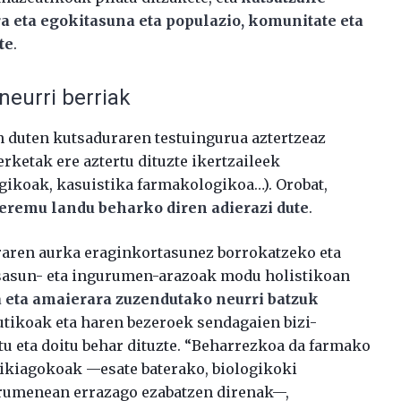
 eta egokitasuna eta populazio, komunitate eta
te
.
 neurri berriak
duten kutsaduraren testuingurua aztertzeaz
rketak ere aztertu dituzte ikertzaileek
ogikoak, kasuistika farmakologikoa…). Orobat,
eremu landu beharko diren adierazi dute
.
raren aurka eraginkortasunez borrokatzeko eta
 osasun- eta ingurumen-arazoak modu holistikoan
a eta amaierara zuzendutako neurri batzuk
utikoak eta haren bezeroek sendagaien bizi-
tu eta doitu behar dituzte. “Beharrezkoa da farmako
ikiagokoak —esate baterako, biologikoki
urumenean errazago ezabatzen direnak—,