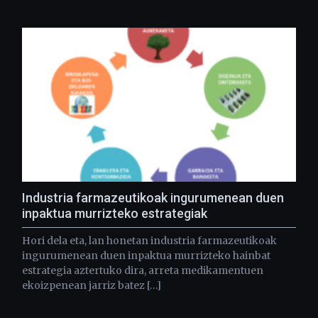
Industria farmazeutikoak ingurumenean duen
inpaktua murrizteko estrategiak
Hori dela eta, lan honetan industria farmazeutikoak
ingurumenean duen inpaktua murrizteko hainbat
estrategia aztertuko dira, arreta medikamentuen
ekoizpenean jarriz batez […]