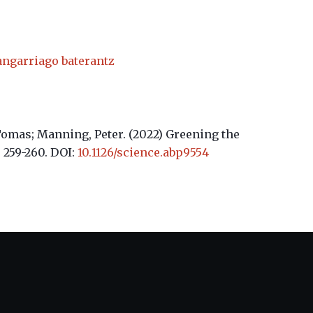
angarriago baterantz
Tomas; Manning, Peter. (2022)
Greening the
 259-260. DOI:
10.1126/science.abp9554