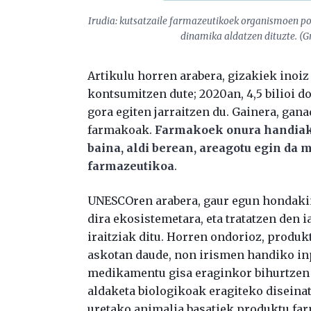
Irudia: kutsatzaile farmazeutikoek organismoen po
dinamika aldatzen dituzte. (G
Artikulu horren arabera, gizakiek inoi
kontsumitzen dute; 2020an, 4,5 bilioi d
gora egiten jarraitzen du. Gainera, gan
farmakoak.
Farmakoek onura handiak 
baina, aldi berean, areagotu egin da
farmazeutikoa
.
UNESCOren arabera, gaur egun hondaki
dira ekosistemetara, eta tratatzen den
iraitziak ditu. Horren ondorioz, produ
askotan daude, non irismen handiko inp
medikamentu gisa eraginkor bihurtzen d
aldaketa biologikoak eragiteko diseina
uretako animalia basatiek produktu far