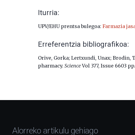
Iturria:
UPV/EHU prentsa bulegoa:
Farmazia jas
Erreferentzia bibliografikoa:
Orive, Gorka; Lertxundi, Unax; Brodin, 
pharmacy.
Science
Vol 377
,
Issue 6603 pp.
Alorreko artikulu gehiago