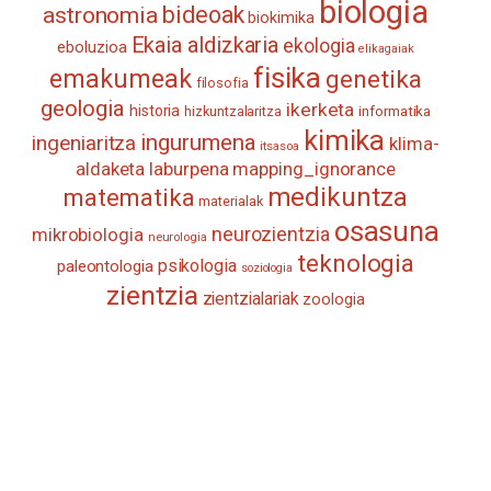
biologia
astronomia
bideoak
biokimika
Ekaia aldizkaria
ekologia
eboluzioa
elikagaiak
fisika
emakumeak
genetika
filosofia
geologia
ikerketa
historia
informatika
hizkuntzalaritza
kimika
ingurumena
ingeniaritza
klima-
itsasoa
aldaketa
laburpena
mapping_ignorance
medikuntza
matematika
materialak
osasuna
neurozientzia
mikrobiologia
neurologia
teknologia
psikologia
paleontologia
soziologia
zientzia
zientzialariak
zoologia