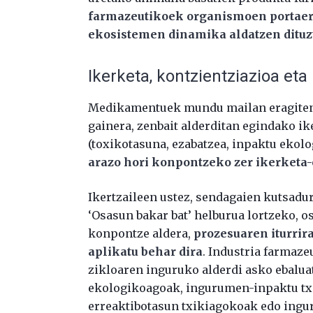
farmazeutikoek organismoen portaera
ekosistemen dinamika aldatzen dituz
Ikerketa, kontzientziazioa eta
Medikamentuek mundu mailan eragiten 
gainera, zenbait alderditan egindako ike
(toxikotasuna, ezabatzea, inpaktu ekol
arazo hori konpontzeko zer ikerketa-
Ikertzaileen ustez, sendagaien kutsadu
‘Osasun bakar bat’ helburua lortzeko,
konpontze aldera,
prozesuaren iturrir
aplikatu behar dira
. Industria farmaze
zikloaren inguruko alderdi asko ebalua
ekologikoagoak, ingurumen-inpaktu tx
erreaktibotasun txikiagokoak edo ing