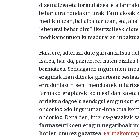
diseinatzea eta formulatzea, eta farma
behar dira hondakin-urak. Farmakoak zen
medikuntzan, bai albaitaritzan, eta, ah
lehenetsi behar dira”, ikertzaileek diot
medikamentuen kutsaduraren inpaktuar
Hala ere, adierazi dute garrantzitsua d
izatea, hau da, pazienteei haien bizitz
bermatzea. Sendagaien ingurumen-inpa
eraginak izan ditzake gizartean; bestea
erruduntasun-sentimenduarekin hartzea
farmakoterapiarekiko mesfidantza eta e
arriskua dagoela sendagai eraginkorret
ondorioz edo ingurumen-inpaktua kontu
ondorioz. Dena den, interes-gatazkak sa
farmazeutikoen eragin negatiboak mug
horien onurez gozatzea
.
Farmakoterapi