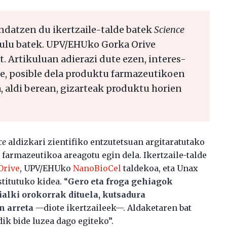
ndatzen du ikertzaile-talde batek
Science
kulu batek. UPV/EHUko Gorka Orive
t. Artikuluan adierazi dute ezen, interes-
re, posible dela produktu farmazeutikoen
 aldi berean, gizarteak produktu horien
ce
aldizkari zientifiko entzutetsuan argitaratutako
 farmazeutikoa areagotu egin dela. Ikertzaile-talde
Orive
, UPV/EHUko
NanoBioCel
taldekoa, eta Unax
titutuko kidea. “
Gero eta froga gehiagok
alki orokorrak dituela, kutsadura
n arreta
—diote ikertzaileek—. Aldaketaren bat
dik bide luzea dago egiteko”.