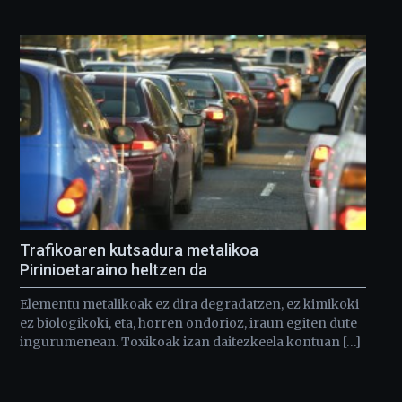
Trafikoaren kutsadura metalikoa
Pirinioetaraino heltzen da
Elementu metalikoak ez dira degradatzen, ez kimikoki
ez biologikoki, eta, horren ondorioz, iraun egiten dute
ingurumenean. Toxikoak izan daitezkeela kontuan […]