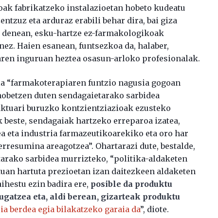
koak fabrikatzeko instalazioetan hobeto kudeatu
tzuz eta arduraz erabili behar dira, bai giza
al denean, esku-hartze ez-farmakologikoak
enez. Haien esanean, funtsezkoa da, halaber,
en inguruan heztea osasun-arloko profesionalak.
ela “farmakoterapiaren funtzio nagusia gogoan
a hobetzen duten sendagaietarako sarbidea
ktuari buruzko kontzientziazioak ezusteko
k beste, sendagaiak hartzeko erreparoa izatea,
 eta industria farmazeutikoarekiko eta oro har
rresumina areagotzea”. Ohartarazi dute, bestalde,
arako sarbidea murrizteko, “politika-aldaketen
an hartuta prezioetan izan daitezkeen aldaketen
ihestu ezin badira ere,
posible da produktu
atzea eta, aldi berean, gizarteak produktu
a berdea egia bilakatzeko garaia da
”, diote.