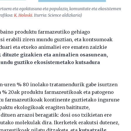
rtaera eta egokitasuna eta populazio, komunitate eta ekosistemen
rafikoa:
K. Holoski
. Iturria:
Science
aldizkaria)
z baino produktu farmazeutiko gehiago
osi erabili ziren mundu guztian, eta kontsumoak
aduari eta etxeko animaliei ere ematen zaizkie
dituzte gizakien eta animalien osasunean,
 mundu guztiko ekosistemetako kutsadura
n-uren % 80 inolako tratamendurik gabe isurtzen
 ia % 20ak produktu farmazeutikoak eta patogeno
ktu farmazeutikoak kontinente guztietako ingurune
aktu ekologikoak eragiten baitituzte,
ituen arrazoi beragatik: dosi oso txikietan ere
tutako molekulak dira. Ikerketek erakutsi dutenez,
mazeutikoak pilatu ditzakete, eta
kutsatzaile