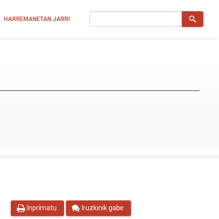
Bilatu
HARREMANETAN JARRI
Inprimatu
Iruzkinik gabe