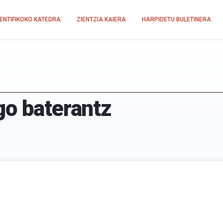
IENTIFIKOKO KATEDRA
ZIENTZIA KAIERA
HARPIDETU BULETINERA
go baterantz