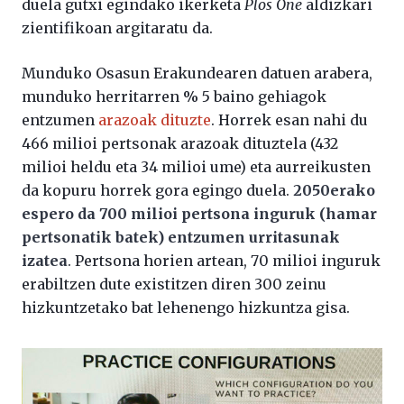
duela gutxi egindako ikerketa
Plos One
aldizkari
zientifikoan argitaratu da.
Munduko Osasun Erakundearen datuen arabera,
munduko herritarren % 5 baino gehiagok
entzumen
arazoak dituzte
. Horrek esan nahi du
466 milioi pertsonak arazoak dituztela (432
milioi heldu eta 34 milioi ume) eta aurreikusten
da kopuru horrek gora egingo duela.
2050erako
espero da 700 milioi pertsona inguruk (hamar
pertsonatik batek) entzumen urritasunak
izatea
. Pertsona horien artean, 70 milioi inguruk
erabiltzen dute existitzen diren 300 zeinu
hizkuntzetako bat lehenengo hizkuntza gisa.