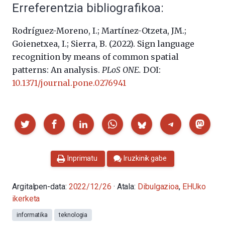
Erreferentzia bibliografikoa:
Rodríguez-Moreno, I.; Martínez-Otzeta, JM.;
Goienetxea, I.; Sierra, B. (2022).
Sign language
recognition by means of common spatial
patterns: An analysis.
PLoS ONE.
DOI:
10.1371/journal.pone.0276941
Partekatu
Inprimatu
Iruzkinik gabe
Argitalpen-data:
2022/12/26
· Atala:
Dibulgazioa
,
EHUko
ikerketa
informatika
teknologia