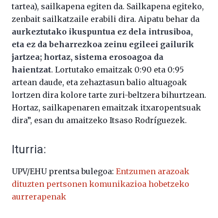
tartea), sailkapena egiten da. Sailkapena egiteko,
zenbait sailkatzaile erabili dira. Aipatu behar da
aurkeztutako ikuspuntua ez dela intrusiboa,
eta ez da beharrezkoa zeinu egileei gailurik
jartzea; hortaz, sistema erosoagoa da
haientzat
. Lortutako emaitzak 0:90 eta 0:95
artean daude, eta zehaztasun balio altuagoak
lortzen dira kolore tarte zuri-beltzera bihurtzean.
Hortaz, sailkapenaren emaitzak itxaropentsuak
dira”, esan du amaitzeko Itsaso Rodríguezek.
Iturria:
UPV/EHU prentsa bulegoa:
Entzumen arazoak
dituzten pertsonen komunikazioa hobetzeko
aurrerapenak