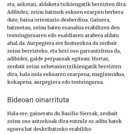
eta, askotan, aldaketa txikiengatik bereizten dira.
Adibidez, zeinu batzuek eskuen ezarpen berbera
dute, baina orientazio desberdina. Gainera,
batzuetan, zeinu baten esanahia erabiltzen den
testuinguruaren edo esaldiaren arabera aldatu
ahal da. Aurpegiera ere funtsezkoa da zenbait
zeinu bereizteko, eta hori oso garrantzitsua da,
adibidez, galde perpausak egitean. Hortaz,
zenbait zeinu xehetasun txikiengatik bereizten
dira, hala nola eskuaren ezarpena, mugimendua,
kokapena, aurpegiera edo testuingurua.
Bideoan oinarrituta
Hala ere, gaineratu du Basilio Sierrak, zenbait
zeinu oso antzekoak dira entzule ez aditu batek
egoera bat deskribatzeko erabiliko