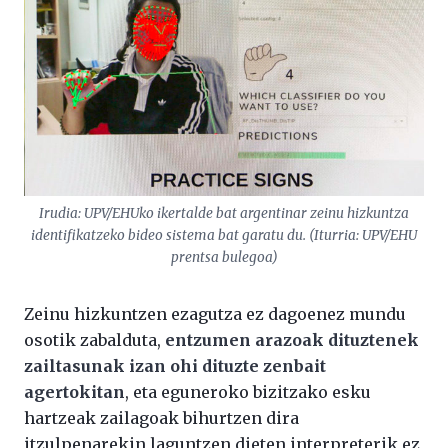
Irudia: UPV/EHUko ikertalde bat argentinar zeinu hizkuntza
identifikatzeko bideo sistema bat garatu du. (Iturria: UPV/EHU
prentsa bulegoa)
Zeinu hizkuntzen ezagutza ez dagoenez mundu
osotik zabalduta,
entzumen arazoak dituztenek
zailtasunak izan ohi dituzte zenbait
agertokitan
, eta eguneroko bizitzako esku
hartzeak zailagoak bihurtzen dira
itzulpenarekin laguntzen dieten interpreterik ez