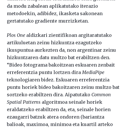
da modu zabalean aplikatutako iterazio
metodoekin, adibidez, ikasketa sakonean
gertatutako gradiente murrizketan.
Plos One
aldizkari zientifikoan argitaratutako
artikuluetan zeinu hizkuntza ezagutzeko
ikuspuntua aurkezten da, non argentinar zeinu
hizkuntzaren datu multzo bat erabiltzen den.
“Bideo fotograma bakoitzean eskuaren zenbait
erreferentzia puntu lortzen dira
MediaPipe
teknologiaren bidez. Eskuaren erreferentzia
puntu horiek bideo bakoitzaren zeinu multzo bat
sortzeko erabiltzen dira. Aipatutako
Common
Spatial Patterns
algoritmoa seinale horiek
eraldatzeko erabiltzen da, eta, seinale horien
ezaugarri batzuk atera ondoren (bariantza
balioak, maximoa, minimoa eta kuartil arteko