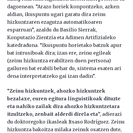
dagoenean. “Arazo horiek konpontzeko, azken
aldian, ikuspuntu ugari garatu dira zeinu
hizkuntzaren ezagutza automatikoaren
esparruan”, azaldu du Basilio Sierrak,
Konputazio Zientzia eta Adimen Artifizialeko
katedraduna. “Ikuspuntu horietako batzuk apur
bat intrusiboak dira; izan ere, zeinu egileak
(zeinu hizkuntza erabiltzen duen pertsona)
gailuren bat erabili behar du, sistema esaten ari
dena interpretatzeko gai izan dadin”.
“
Zeinu hizkuntzek, ahozko hizkuntzek
bezalaxe, euren egitura linguistikoak dituzte
eta nahiko zailak dira ahozko hizkuntzetara
itzultzeko, zenbait alderdi direla eta
”, adierazi
du doktoregoko ikasleak Itsaso Rodríguez. Zeinu
hizkuntza bakoitza milaka zeinuk osatzen dute,