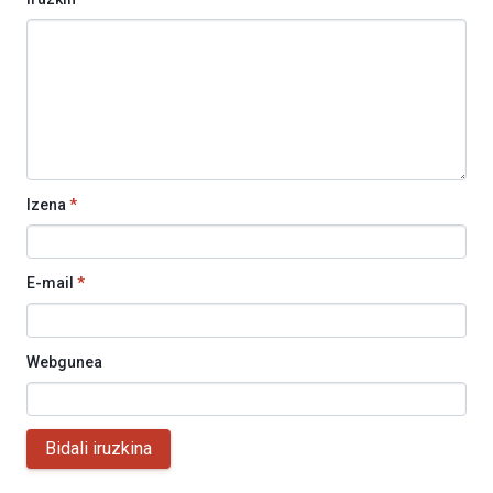
Izena
*
E-mail
*
Webgunea
Bidali iruzkina