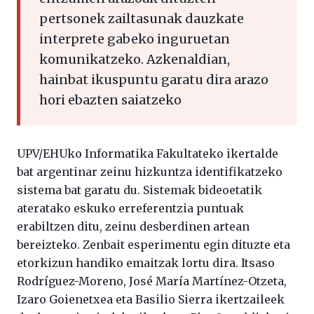
pertsonek zailtasunak dauzkate
interprete gabeko inguruetan
komunikatzeko. Azkenaldian,
hainbat ikuspuntu garatu dira arazo
hori ebazten saiatzeko
UPV/EHUko Informatika Fakultateko ikertalde
bat argentinar zeinu hizkuntza identifikatzeko
sistema bat garatu du. Sistemak bideoetatik
ateratako eskuko erreferentzia puntuak
erabiltzen ditu, zeinu desberdinen artean
bereizteko. Zenbait esperimentu egin dituzte eta
etorkizun handiko emaitzak lortu dira. Itsaso
Rodríguez-Moreno, José María Martínez-Otzeta,
Izaro Goienetxea eta Basilio Sierra ikertzaileek