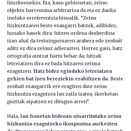
lituzkeenekin. Eta, kasu gehienetan, zeinu-
objektu harremana arbitrarioa da eta ez dauka
inolako erreferentzia bisualik. “Zeinu
hizkuntzaren beste ezaugarri batzuk, adibidez,
honako hauek dira: hitzen ordena desberdina
izan ahal da testuinguruaren arabera edo zenbait
aditz ez dira zeinuz adierazten. Horrez gain, hatz
ortografia aintzat hartu behar da; hitzak
letreiatzen dira ez bada hitzaren zeinua
ezagutzen.
Hatz bidez egindako letreiatzea
gehien bat izen bereziekin erabiltzen da
. Beste
zenbait ezaugarrik ere eragiten dute zeinu
hizkuntza ezagutzea lan zaila izatea, ikerketan
guztiak aipatzen ez ditugun arren”.
Hala,
lan honetan bideoan oinarritutako zeinu
hizkuntza ezagutzeko ikuspuntua aurkezten