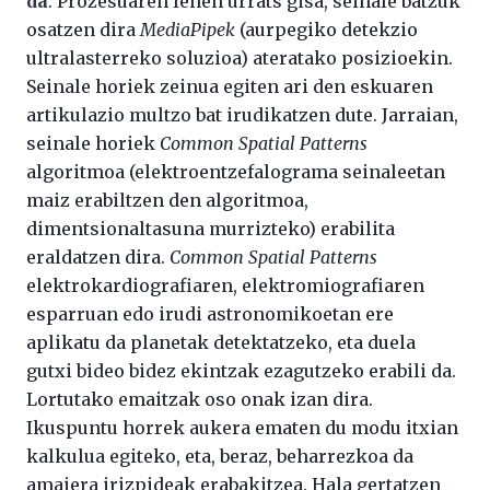
da
. Prozesuaren lehen urrats gisa, seinale batzuk
osatzen dira
MediaPipek
(aurpegiko detekzio
ultralasterreko soluzioa) ateratako posizioekin.
Seinale horiek zeinua egiten ari den eskuaren
artikulazio multzo bat irudikatzen dute. Jarraian,
seinale horiek
Common Spatial Patterns
algoritmoa (elektroentzefalograma seinaleetan
maiz erabiltzen den algoritmoa,
dimentsionaltasuna murrizteko) erabilita
eraldatzen dira.
Common Spatial Patterns
elektrokardiografiaren, elektromiografiaren
esparruan edo irudi astronomikoetan ere
aplikatu da planetak detektatzeko, eta duela
gutxi bideo bidez ekintzak ezagutzeko erabili da.
Lortutako emaitzak oso onak izan dira.
Ikuspuntu horrek aukera ematen du modu itxian
kalkulua egiteko, eta, beraz, beharrezkoa da
amaiera irizpideak erabakitzea. Hala gertatzen