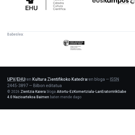
Babeslea:
Eusko
Jaurlaritza
-
Lehendakaritza
UPV
/
EHU
ren
Kultura Zientifikoko Katedra
ren bloga
—
ISSN
2445-3897
—
Bilbon editatua
©
2026
Zientzia Kaiera
bloga
Aitortu-EzKomertziala-LanEratorririkGabe
4.0 Nazioartekoa Baimen
baten mende dago