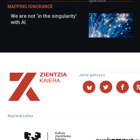
MAPPING IGNORANCE
We are not ‘in the singularity’
with AI.
Zientzia
Jarrai gaitzazu:
Kaiera
Argitaratzailea:
Kultura
Euskampus
Zientifikoko
Fundazioa
Katedra