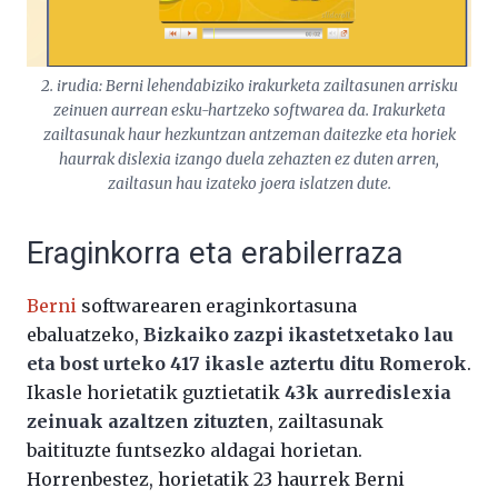
2. irudia: Berni lehendabiziko irakurketa zailtasunen arrisku
zeinuen aurrean esku-hartzeko softwarea da. Irakurketa
zailtasunak haur hezkuntzan antzeman daitezke eta horiek
haurrak dislexia izango duela zehazten ez duten arren,
zailtasun hau izateko joera islatzen dute.
Eraginkorra eta erabilerraza
Berni
softwarearen eraginkortasuna
ebaluatzeko,
Bizkaiko zazpi ikastetxetako lau
eta bost urteko 417 ikasle aztertu ditu Romerok
.
Ikasle horietatik guztietatik
43k aurredislexia
zeinuak azaltzen zituzten
, zailtasunak
baitituzte funtsezko aldagai horietan.
Horrenbestez, horietatik 23 haurrek Berni