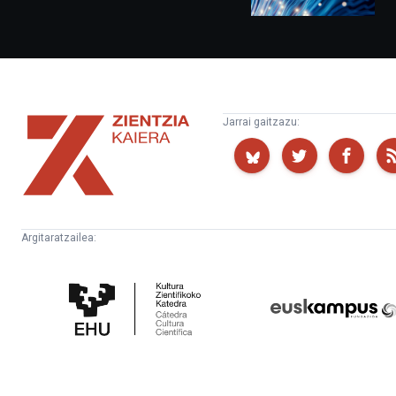
Zientzia
Jarrai gaitzazu:
Kaiera
Argitaratzailea:
Kultura
Euskampus
Zientifikoko
Fundazioa
Katedra