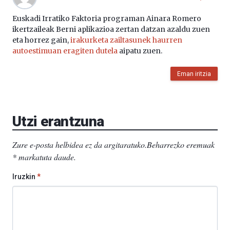
Euskadi Irratiko Faktoria programan Ainara Romero
ikertzaileak Berni aplikazioa zertan datzan azaldu zuen
eta horrez gain,
irakurketa zailtasunek haurren
autoestimuan eragiten dutela
aipatu zuen.
Eman iritzia
Utzi erantzuna
Zure e-posta helbidea ez da argitaratuko.
Beharrezko eremuak
*
markatuta daude
.
Iruzkin
*