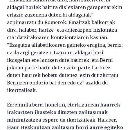
aldagai horiek baitira dislexiaren garapenarekin
erlazio zuzenena duten bi aldagaiak”
azpimarratu du Romerok. Emaitzak baikorrak
dira, halaber, hartze- eta adierazpen-hizkuntza
eta idatzitakoaren kontzientziaren kasuan.
“Ezagutza alfabetikoaren gaineko eragina, berriz,
ez da argi geratzen. Izan ere, aldagai hori
ikasgelan ere lantzen dute haurrek, eta Berni
jokoan parte hartu duten zein parte hartu ez
duten haurrek hobetu dutenez, ezin dut ziurtatu
Berniren ondorio bat den edo ez” azaldu du
ikertzaileak.
Erreminta berri honekin, etorkizunean
haurrek
irakurtzen ikasteko dituzten zailtasunak
minimizatzea
espero du ikertzaileak. Halaber,
Haur Hezkuntzan zailtasun horri aurre egiteko