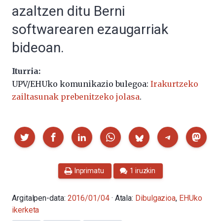
azaltzen ditu Berni
softwarearen ezaugarriak
bideoan.
Iturria:
UPV/EHUko komunikazio bulegoa:
Irakurtzeko
zailtasunak prebenitzeko jolasa
.
Partekatu
Inprimatu
1 iruzkin
Argitalpen-data:
2016/01/04
· Atala:
Dibulgazioa
,
EHUko
ikerketa