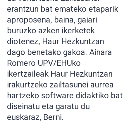
erantzun bat emateko etaparik
aproposena, baina, gaiari
buruzko azken ikerketek
diotenez, Haur Hezkuntzan
dago benetako gakoa. Ainara
Romero UPV/EHUko
ikertzaileak Haur Hezkuntzan
irakurtzeko zailtasunei aurrea
hartzeko software didaktiko bat
diseinatu eta garatu du
euskaraz, Berni.