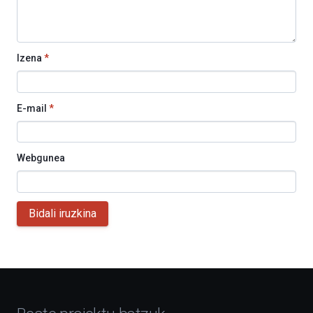
Izena
*
E-mail
*
Webgunea
Bidali iruzkina