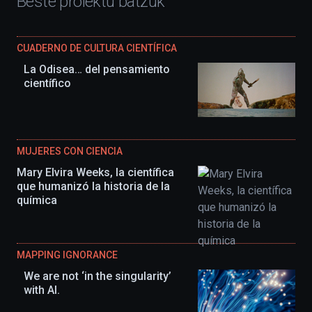
Beste proiektu batzuk
CUADERNO DE CULTURA CIENTÍFICA
La Odisea… del pensamiento
científico
MUJERES CON CIENCIA
Mary Elvira Weeks, la científica
que humanizó la historia de la
química
MAPPING IGNORANCE
We are not ‘in the singularity’
with AI.