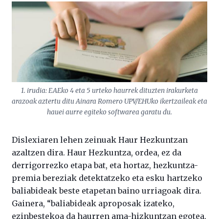
1. irudia: EAEko 4 eta 5 urteko haurrek dituzten irakurketa
arazoak aztertu ditu Ainara Romero UPV/EHUko ikertzaileak eta
hauei aurre egiteko softwarea garatu du.
Dislexiaren lehen zeinuak Haur Hezkuntzan
azaltzen dira. Haur Hezkuntza, ordea, ez da
derrigorrezko etapa bat, eta hortaz, hezkuntza-
premia bereziak detektatzeko eta esku hartzeko
baliabideak beste etapetan baino urriagoak dira.
Gainera, “baliabideak aproposak izateko,
ezinbestekoa da haurren ama-hizkuntzan egotea,