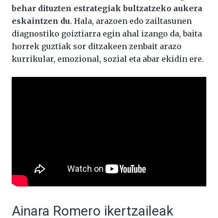
behar dituzten estrategiak bultzatzeko aukera
eskaintzen du
. Hala, arazoen edo zailtasunen
diagnostiko goiztiarra egin ahal izango da, baita
horrek guztiak sor ditzakeen zenbait arazo
kurrikular, emozional, sozial eta abar ekidin ere.
Ainara Romero ikertzaileak