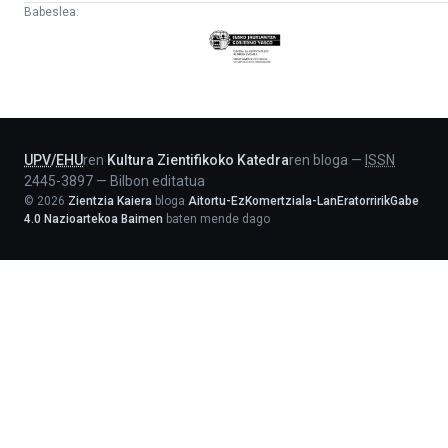
Babeslea:
Eusko
Jaurlaritza
-
Lehendakaritza
UPV
/
EHU
ren
Kultura Zientifikoko Katedra
ren bloga
—
ISSN
2445-3897
—
Bilbon editatua
©
2026
Zientzia Kaiera
bloga
Aitortu-EzKomertziala-LanEratorririkGabe
4.0 Nazioartekoa Baimen
baten mende dago