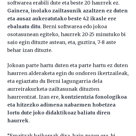
softwarea erabili dute eta beste 20 haurrek ez.
Gainera, inolako zailtasunik azaltzen ez duten
eta ausaz aukeratutako beste 42 ikasle ere
ebaluatu ditu
. Berni softwarea edo jokoa
osotasunean egiteko, haurrek 20-25 minutuko bi
saio egin dituzte astean, eta, guztira, 7-8 aste
behar izan dituzte.
Jokoan parte hartu duten eta parte hartu ez duten
haurren alderaketa egin du ondoren ikertzaileak,
eta egiaztatu du Berni lagungarria dela
aurreirakurketa-zailtasunak dituzten
haurrentzat. Izan ere,
kontzientzia fonologikoa
eta hitzezko adimena nabarmen hobetzea
lortu dute joko didaktikoaz baliatu diren
haurrek
.
“Emaitzak baikorrak dira, hain zuzen ere, bi