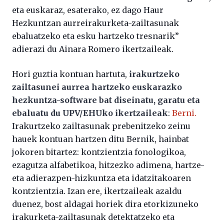
eta euskaraz, esaterako, ez dago Haur
Hezkuntzan aurreirakurketa-zailtasunak
ebaluatzeko eta esku hartzeko tresnarik”
adierazi du Ainara Romero ikertzaileak.
Hori guztia kontuan hartuta,
irakurtzeko
zailtasunei aurrea hartzeko euskarazko
hezkuntza-software bat diseinatu, garatu eta
ebaluatu du UPV/EHUko ikertzaileak
:
Berni.
Irakurtzeko zailtasunak prebenitzeko zeinu
hauek kontuan hartzen ditu Bernik, hainbat
jokoren bitartez: kontzientzia fonologikoa,
ezagutza alfabetikoa, hitzezko adimena, hartze-
eta adierazpen-hizkuntza eta idatzitakoaren
kontzientzia. Izan ere, ikertzaileak azaldu
duenez, bost aldagai horiek dira etorkizuneko
irakurketa-zailtasunak detektatzeko eta