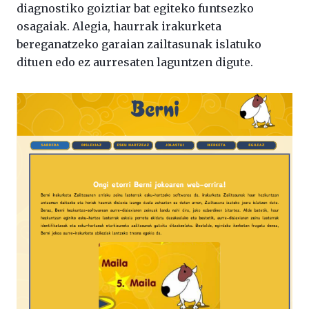
diagnostiko goiztiar bat egiteko funtsezko
osagaiak. Alegia, haurrak irakurketa
bereganatzeko garaian zailtasunak islatuko
dituen edo ez aurresaten laguntzen digute.