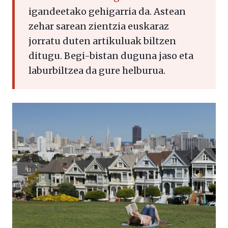
igandeetako gehigarria da. Astean
zehar sarean zientzia euskaraz
jorratu duten artikuluak biltzen
ditugu. Begi-bistan duguna jaso eta
laburbiltzea da gure helburua.