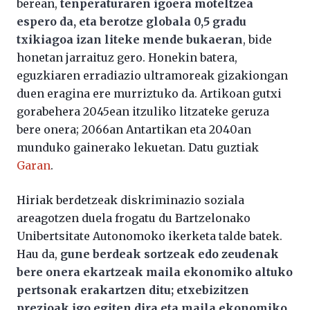
berean,
tenperaturaren igoera moteltzea
espero da, eta berotze globala 0,5 gradu
txikiagoa izan liteke mende bukaeran
, bide
honetan jarraituz gero. Honekin batera,
eguzkiaren erradiazio ultramoreak gizakiongan
duen eragina ere murriztuko da. Artikoan gutxi
gorabehera 2045ean itzuliko litzateke geruza
bere onera; 2066an Antartikan eta 2040an
munduko gainerako lekuetan. Datu guztiak
Garan
.
Hiriak berdetzeak diskriminazio soziala
areagotzen duela frogatu du Bartzelonako
Unibertsitate Autonomoko ikerketa talde batek.
Hau da,
gune berdeak sortzeak edo zeudenak
bere onera ekartzeak maila ekonomiko altuko
pertsonak erakartzen ditu; etxebizitzen
prezioak igo egiten dira eta maila ekonomiko