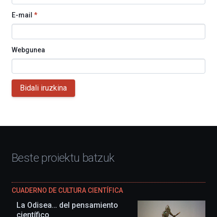
E-mail
*
Webgunea
Bidali iruzkina
Beste proiektu batzuk
CUADERNO DE CULTURA CIENTÍFICA
La Odisea… del pensamiento
científico