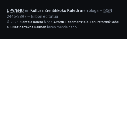
UPV
/
EHU
ren
Kultura Zientifikoko Katedra
ren bloga
—
ISSN
2445-3897
—
Bilbon editatua
©
2026
Zientzia Kaiera
bloga
Aitortu-EzKomertziala-LanEratorririkGabe
4.0 Nazioartekoa Baimen
baten mende dago