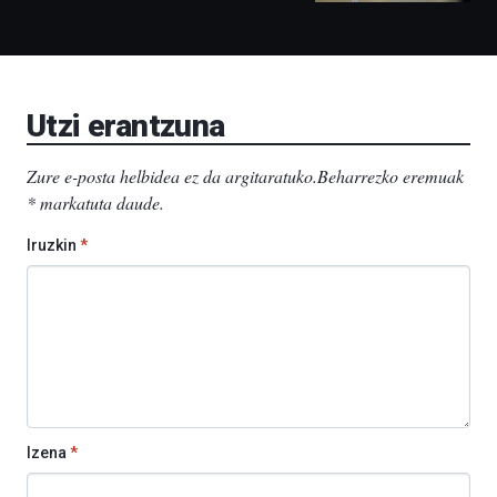
Bidebarrietako
Liburutegia,
Bizkaia
Aretoa-
EHU…
Utzi erantzuna
Zure e-posta helbidea ez da argitaratuko.
Beharrezko eremuak
*
markatuta daude
.
Iruzkin
*
Izena
*