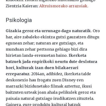
Zientzia Kaieran:
Altruismorako arrazoiak.
Psikologia
Gizakia geroz eta urrunago dago naturatik
. Oro
har, aire zabaleko ekintza gutxi gauzatzen ditugu
egunean zehar; naturan are gutxiago, eta
munduan zehar pertsona gehiago bizi dira
hirietan landa-eremuetan baino.
Ikerketa
batzuek jada enpirikoki neurtu dute deslotura
hori, kulturak izan duen bilakaerari
erreparatuz
. 2014an, adibidez, ikerketa talde
deskonexio hau frogatu zuen Disney-ren
marrazki bizidunetako filmak aztertuz, ikusi
baitzuten urteak joan ahala pelikulek geroz eta
paisaia natural gutxiago irudikatzen zituztela.
Gainera, gure produktu kultural batzuk