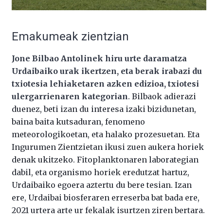
Emakumeak zientzian
Jone Bilbao Antolinek hiru urte daramatza
Urdaibaiko urak ikertzen, eta berak irabazi du
txiotesia lehiaketaren azken edizioa, txiotesi
ulergarrienaren kategorian
. Bilbaok adierazi
duenez, beti izan du interesa izaki bizidunetan,
baina baita kutsaduran, fenomeno
meteorologikoetan, eta halako prozesuetan. Eta
Ingurumen Zientzietan ikusi zuen aukera horiek
denak ukitzeko. Fitoplanktonaren laborategian
dabil, eta organismo horiek eredutzat hartuz,
Urdaibaiko egoera aztertu du bere tesian. Izan
ere, Urdaibai biosferaren erreserba bat bada ere,
2021 urtera arte ur fekalak isurtzen ziren bertara.