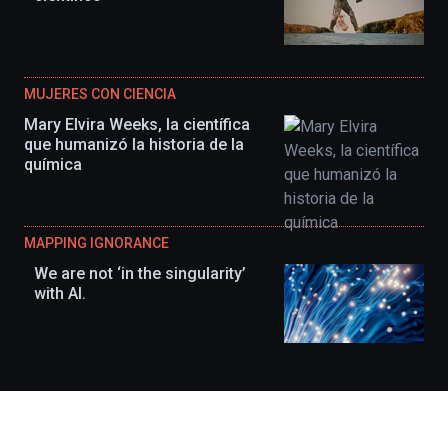
MUJERES CON CIENCIA
Mary Elvira Weeks, la científica
que humanizó la historia de la
química
MAPPING IGNORANCE
We are not ‘in the singularity’
with AI.