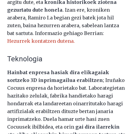
argitu dute, eta
kronika historikoek ziotena
gezurtatu dute honela
. Izan ere, kroniken
arabera, Ramiro I.a begian gezi batek jota hil
zuten, baina hezurren arabera, sabelean lantza
bat sartuta. Informazio gehiago Berrian:
Hezurrek kontatzen dutena.
Teknologia
Hainbat enpresa hasiak dira elikagaiak
sortzeko 3D inprimagailua erabiltzen
; Iruñako
Cocuus enpresa da horietako bat. Laborategietan
hazitako zelulak, fabrika handietako haragi
hondarrak eta landareetan oinarritutako haragi
artifizialak erabiltzen dituzte bertan janaria
inprimatzeko. Duela hamar urte hasi zuen
Cocuusek ibilbidea, eta orin
gai dira ilarrekin