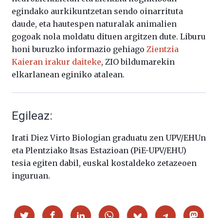
egindako aurkikuntzetan sendo oinarrituta
daude, eta hautespen naturalak animalien
gogoak nola moldatu dituen argitzen dute. Liburu
honi buruzko informazio gehiago
Zientzia
Kaieran irakur daiteke
, ZIO bildumarekin
elkarlanean eginiko atalean.
Egileaz:
Irati Diez Virto Biologian graduatu zen UPV/EHUn
eta Plentziako Itsas Estazioan (PiE-UPV/EHU)
tesia egiten dabil, euskal kostaldeko zetazeoen
inguruan.
Partekatu