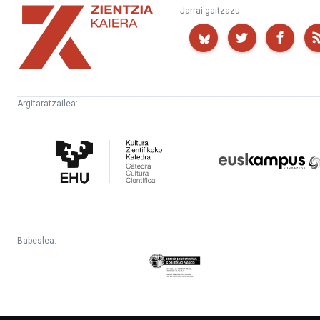
Zientzia
Jarrai gaitzazu:
Kaiera
Argitaratzailea:
Kultura
Euskampus
Zientifikoko
Fundazioa
Katedra
Babeslea:
Eusko
Jaurlaritza
-
Lehendakaritza