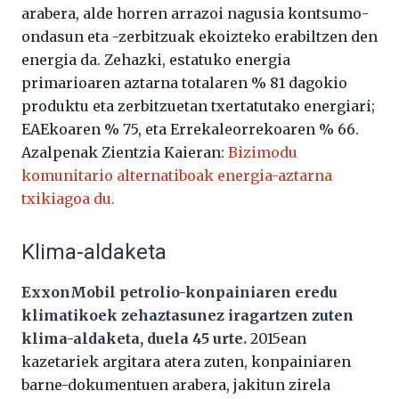
arabera, alde horren arrazoi nagusia kontsumo-
ondasun eta -zerbitzuak ekoizteko erabiltzen den
energia da. Zehazki, estatuko energia
primarioaren aztarna totalaren % 81 dagokio
produktu eta zerbitzuetan txertatutako energiari;
EAEkoaren % 75, eta Errekaleorrekoaren % 66.
Azalpenak Zientzia Kaieran:
Bizimodu
komunitario alternatiboak energia-aztarna
txikiagoa du.
Klima-aldaketa
ExxonMobil petrolio-konpainiaren eredu
klimatikoek zehaztasunez iragartzen zuten
klima-aldaketa, duela 45 urte.
2015ean
kazetariek argitara atera zuten, konpainiaren
barne-dokumentuen arabera, jakitun zirela