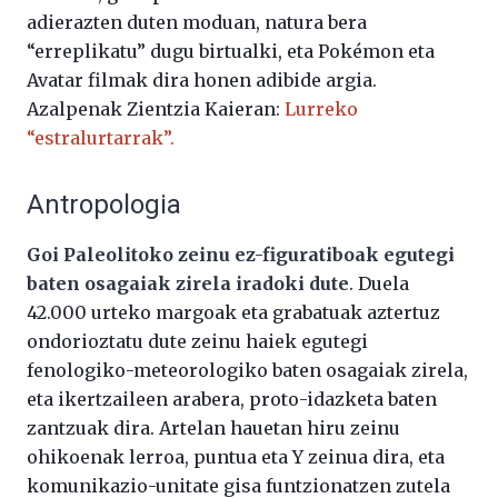
adierazten duten moduan, natura bera
“erreplikatu” dugu birtualki, eta Pokémon eta
Avatar filmak dira honen adibide argia.
Azalpenak Zientzia Kaieran:
Lurreko
“estralurtarrak”.
Antropologia
Goi Paleolitoko zeinu ez-figuratiboak egutegi
baten osagaiak zirela iradoki dute
. Duela
42.000 urteko margoak eta grabatuak aztertuz
ondorioztatu dute zeinu haiek egutegi
fenologiko-meteorologiko baten osagaiak zirela,
eta ikertzaileen arabera, proto-idazketa baten
zantzuak dira. Artelan hauetan hiru zeinu
ohikoenak lerroa, puntua eta Y zeinua dira, eta
komunikazio-unitate gisa funtzionatzen zutela