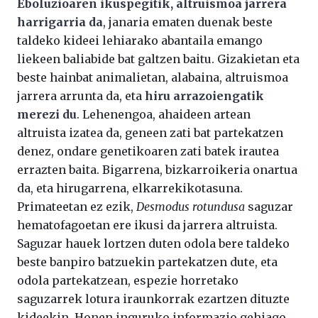
Eboluzioaren ikuspegitik, altruismoa jarrera
harrigarria da
, janaria ematen duenak beste
taldeko kideei lehiarako abantaila emango
liekeen baliabide bat galtzen baitu. Gizakietan eta
beste hainbat animalietan, alabaina, altruismoa
jarrera arrunta da, eta
hiru arrazoiengatik
merezi du
. Lehenengoa, ahaideen artean
altruista izatea da, geneen zati bat partekatzen
denez, ondare genetikoaren zati batek irautea
errazten baita. Bigarrena, bizkarroikeria onartua
da, eta hirugarrena, elkarrekikotasuna.
Primateetan ez ezik,
Desmodus rotundusa
saguzar
hematofagoetan ere ikusi da jarrera altruista.
Saguzar hauek lortzen duten odola bere taldeko
beste banpiro batzuekin partekatzen dute, eta
odola partekatzean, espezie horretako
saguzarrek lotura iraunkorrak ezartzen dituzte
kideekin. Honen inguruko informazio gehiago