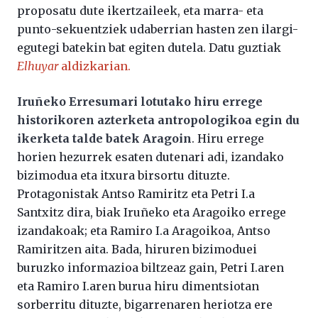
proposatu dute ikertzaileek, eta marra- eta
punto-sekuentziek udaberrian hasten zen ilargi-
egutegi batekin bat egiten dutela. Datu guztiak
Elhuyar
aldizkarian.
Iruñeko Erresumari lotutako hiru errege
historikoren azterketa antropologikoa egin du
ikerketa talde batek Aragoin
. Hiru errege
horien hezurrek esaten dutenari adi, izandako
bizimodua eta itxura birsortu dituzte.
Protagonistak Antso Ramiritz eta Petri I.a
Santxitz dira, biak Iruñeko eta Aragoiko errege
izandakoak; eta Ramiro I.a Aragoikoa, Antso
Ramiritzen aita. Bada, hiruren bizimoduei
buruzko informazioa biltzeaz gain, Petri I.aren
eta Ramiro I.aren burua hiru dimentsiotan
sorberritu dituzte, bigarrenaren heriotza ere