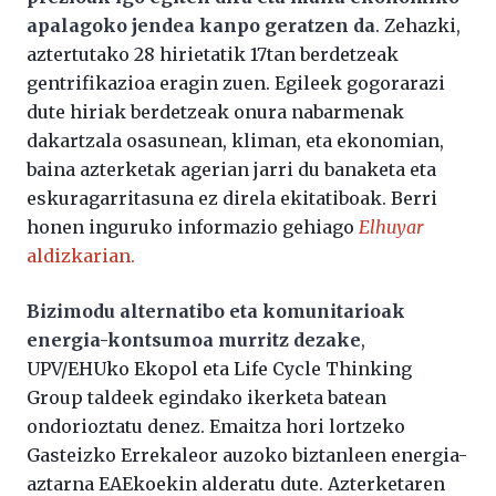
apalagoko jendea kanpo geratzen da
. Zehazki,
aztertutako 28 hirietatik 17tan berdetzeak
gentrifikazioa eragin zuen. Egileek gogorarazi
dute hiriak berdetzeak onura nabarmenak
dakartzala osasunean, kliman, eta ekonomian,
baina azterketak agerian jarri du banaketa eta
eskuragarritasuna ez direla ekitatiboak. Berri
honen inguruko informazio gehiago
Elhuyar
aldizkarian.
Bizimodu alternatibo eta komunitarioak
energia-kontsumoa murritz dezake
,
UPV/EHUko Ekopol eta Life Cycle Thinking
Group taldeek egindako ikerketa batean
ondorioztatu denez. Emaitza hori lortzeko
Gasteizko Errekaleor auzoko biztanleen energia-
aztarna EAEkoekin alderatu dute. Azterketaren