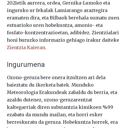
2021etik aurrera, ordea, Gernika-Lumoko eta
inguruko ur fekalak Lamiarango araztegira
eramaten dira, eta Bilbaok berehala sumatu zuen
estuarioko uren hobekuntza, amonio- eta
fosfato-kontzentrazioetan, adibidez. Zientzialari
honi buruzko informazio gehiago irakur daiteke
Zientzia Kaieran.
Ingurumena
Ozono-geruza bere onera itzultzen ari dela
baieztatu du ikerketa batek. Munduko
Meteorologia Erakundeak zabaldu du berria, eta
azaldu dutenez, ozono-geruzarentzat
kaltegarriak diren substantzia kimikoen %99
ezabatu da mundu mailan, eta horri esker
berreskuratu da geruza. Hobekuntza horrek, era