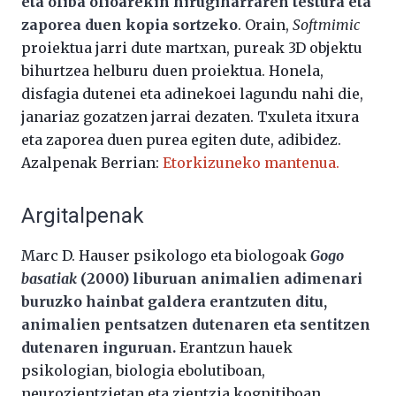
eta oliba olioarekin hirugiharraren testura eta
zaporea duen kopia sortzeko
. Orain,
Softmimic
proiektua jarri dute martxan, pureak 3D objektu
bihurtzea helburu duen proiektua. Honela,
disfagia dutenei eta adinekoei lagundu nahi die,
janariaz gozatzen jarrai dezaten. Txuleta itxura
eta zaporea duen purea egiten dute, adibidez.
Azalpenak Berrian:
Etorkizuneko mantenua.
Argitalpenak
Marc D. Hauser psikologo eta biologoak
Gogo
basatiak
(2000) liburuan animalien adimenari
buruzko hainbat galdera erantzuten ditu,
animalien pentsatzen dutenaren eta sentitzen
dutenaren inguruan.
Erantzun hauek
psikologian, biologia ebolutiboan,
neurozientzietan eta zientzia kognitiboan