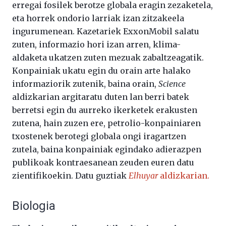
erregai fosilek berotze globala eragin zezaketela,
eta horrek ondorio larriak izan zitzakeela
ingurumenean. Kazetariek ExxonMobil salatu
zuten, informazio hori izan arren, klima-
aldaketa ukatzen zuten mezuak zabaltzeagatik.
Konpainiak ukatu egin du orain arte halako
informaziorik zutenik, baina orain,
Science
aldizkarian argitaratu duten lan berri batek
berretsi egin du aurreko ikerketek erakusten
zutena, hain zuzen ere, petrolio-konpainiaren
txostenek berotegi globala ongi iragartzen
zutela, baina konpainiak egindako adierazpen
publikoak kontraesanean zeuden euren datu
zientifikoekin. Datu guztiak
Elhuyar
aldizkarian.
Biologia