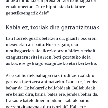
ahoko minbiziaren prebalentzia handiagoa da
emakumeetan. Gure hipotesia da faktore
genetikoengatik dela”.
Kabia ez, txoriak dira garrantzitsuak
Lan horrek guztiz betetzen du, gizarte osoaren
mesedetan ari baita. Horrez gain, oso
motibagarria zaio,
ikerketaren bidez, zerbait
ezagutzera iritsi arren, beti geratuko dela
askoz ere gehiago ezagutzeko eta ikertzeko
.
Arrazoi horiek baliagarriak iruditzen zaizkio
gazteak ikertzera animatzeko. Izan ere, “jendea
behar da. Ez bakarrik baliabideak. Baliabideak
ere behar dira, baina, batez ere, jendea behar da.
Irakasle batek dioen moduan, kabiak baino
garrantzitsuagoak dira txoriak”. Hala ere,