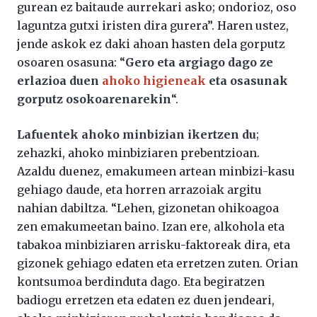
gurean ez baitaude aurrekari asko; ondorioz, oso
laguntza gutxi iristen dira gurera”. Haren ustez,
jende askok ez daki ahoan hasten dela gorputz
osoaren osasuna: “
Gero eta argiago dago ze
erlazioa duen
ahoko higieneak
eta osasunak
gorputz osokoarenarekin
“.
Lafuentek ahoko minbizian ikertzen du
;
zehazki, ahoko minbiziaren prebentzioan.
Azaldu duenez, emakumeen artean minbizi-kasu
gehiago daude, eta horren arrazoiak argitu
nahian dabiltza. “Lehen, gizonetan ohikoagoa
zen emakumeetan baino. Izan ere, alkohola eta
tabakoa minbiziaren arrisku-faktoreak dira, eta
gizonek gehiago edaten eta erretzen zuten. Orian
kontsumoa berdinduta dago. Eta begiratzen
badiogu erretzen eta edaten ez duen jendeari,