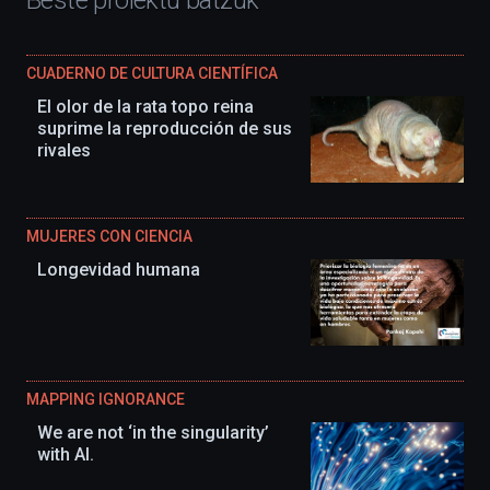
Beste proiektu batzuk
CUADERNO DE CULTURA CIENTÍFICA
El olor de la rata topo reina
suprime la reproducción de sus
rivales
MUJERES CON CIENCIA
Longevidad humana
MAPPING IGNORANCE
We are not ‘in the singularity’
with AI.