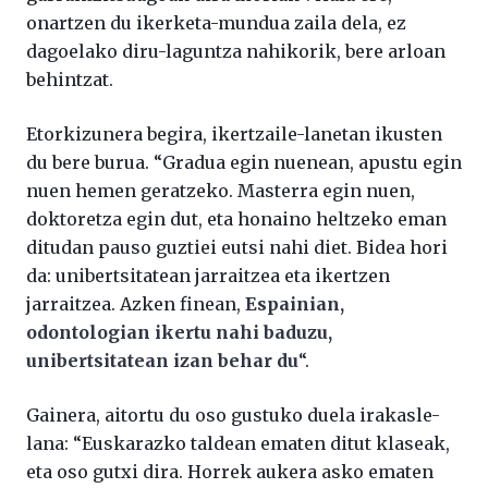
onartzen du ikerketa-mundua zaila dela, ez
dagoelako diru-laguntza nahikorik, bere arloan
behintzat.
Etorkizunera begira, ikertzaile-lanetan ikusten
du bere burua. “Gradua egin nuenean, apustu egin
nuen hemen geratzeko. Masterra egin nuen,
doktoretza egin dut, eta honaino heltzeko eman
ditudan pauso guztiei eutsi nahi diet. Bidea hori
da: unibertsitatean jarraitzea eta ikertzen
jarraitzea. Azken finean,
Espainian,
odontologian ikertu nahi baduzu,
unibertsitatean izan behar du
“.
Gainera, aitortu du oso gustuko duela irakasle-
lana: “Euskarazko taldean ematen ditut klaseak,
eta oso gutxi dira. Horrek aukera asko ematen