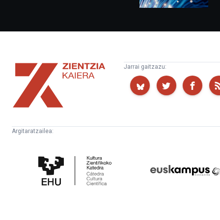
Zientzia
Jarrai gaitzazu:
Kaiera
Argitaratzailea:
Kultura
Euskampus
Zientifikoko
Fundazioa
Katedra