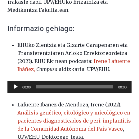
irakasle dabil UPV/EHUko Erizaintza eta
Medikuntza Fakultatean.
Informazio gehiago:
EHUko Zientzia eta Gizarte Garapenaren eta
Transferentziaren Arloko Errektoreordetza
(2023). EHU Ekinean podcasta:
Irene Lafuente
Ibáñez,
Campusa
aldizkaria, UPV/EHU.
Soinu
00:00
00:00
erreproduzigailua
Lafuente Ibañez de Mendoza, Irene (2022).
Análisis genético, citológico y micológico en
pacientes diagnosticados de peri-implantitis
de la Comunidad Autónoma del País Vasco
,
UPV/EHU, Doktorego-tesia.