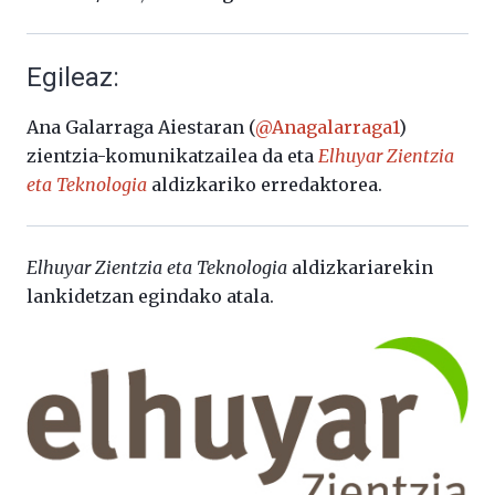
Egileaz:
Ana Galarraga Aiestaran (
@Anagalarraga1
)
zientzia-komunikatzailea da eta
Elhuyar Zientzia
eta Teknologia
aldizkariko erredaktorea.
Elhuyar Zientzia eta Teknologia
aldizkariarekin
lankidetzan egindako atala.