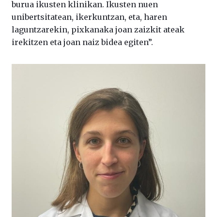
burua ikusten klinikan. Ikusten nuen
unibertsitatean, ikerkuntzan, eta, haren
laguntzarekin, pixkanaka joan zaizkit ateak
irekitzen eta joan naiz bidea egiten”.