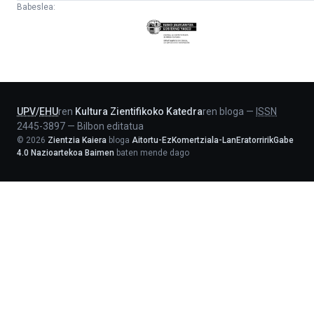
Babeslea:
Eusko
Jaurlaritza
-
Lehendakaritza
UPV
/
EHU
ren
Kultura Zientifikoko Katedra
ren bloga
—
ISSN
2445-3897
—
Bilbon editatua
©
2026
Zientzia Kaiera
bloga
Aitortu-EzKomertziala-LanEratorririkGabe
4.0 Nazioartekoa Baimen
baten mende dago