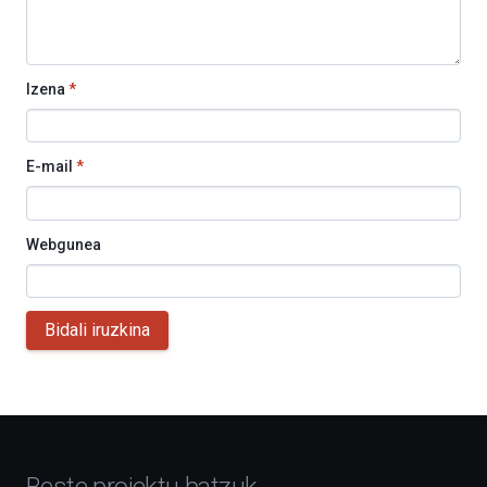
Izena
*
E-mail
*
Webgunea
Bidali iruzkina