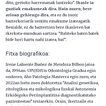
ditu, gertuko harremanak lantzeko”.
Ikasle ia
guztiak emakumeak dira. Hain zuzen, bere
arloan gehiengo dira
, eta ez du inoiz
bazterkeriarik sentitu emakume izateagatik.
Bestalde, ez du baztertzen bere ikasleren bat
ikerketa-munduan sartzea. “Baliteke baten batek
bide hori hartu nahi izatea, bai”.
Fitxa biografikoa:
Irene Lafuente Ibañez de Mendoza Bilbon jaioa
da, 1994an. UPV/EHUn Odontologia Gradua egin
ondoren, Aho Patologia Masterra egin zuen, eta
2022an lortu zuen doktoretza “Analisi genetikoa,
zitologikoa eta mikologikoa Euskal Autonomia
Erkidegoko Periinplantitisa diagnostikatutako
pazienteetan” tesiarekin. Orain, ikertzaile eta