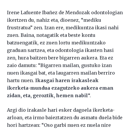
Irene Lafuente Ibañez de Mendozak odontologian
ikertzen du, nahiz eta, dioenez, “mediku
frustratua” zen. Izan ere, medikuntza ikasi nahi
zuen. Baina, notagatik eta beste kontu
batzuengatik, ez zuen lortu medikuntzako
graduan sartzea, eta odontologia ikasten hasi
zen, hura baitzen bere bigarren aukera. Eta ez
zaio damutu: “Bigarren mailan, gustuko izan
nuen ikasgai bat, eta laugarren mailan berriro
hartu nuen.
Ikasgai haren irakasleak
ikerketa-mundua ezagutzeko aukera eman
zidan, eta, geroztik, hemen nabil
“.
Argi dio irakasle hari esker dagoela ikerketa-
arloan, eta irmo baieztatzen du asmatu duela bide
hori hartzean: “Oso garbi nuen ez nuela nire