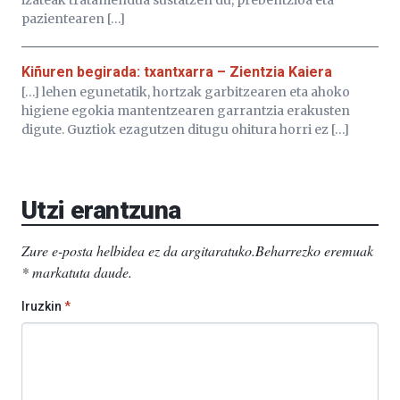
pazientearen […]
Kiñuren begirada: txantxarra – Zientzia Kaiera
[…] lehen egunetatik, hortzak garbitzearen eta ahoko
higiene egokia mantentzearen garrantzia erakusten
digute. Guztiok ezagutzen ditugu ohitura horri ez […]
Utzi erantzuna
Zure e-posta helbidea ez da argitaratuko.
Beharrezko eremuak
*
markatuta daude
.
Iruzkin
*