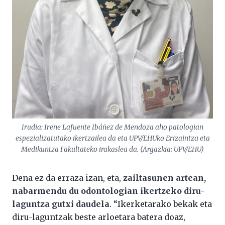
Irudia: Irene Lafuente Ibáñez de Mendoza aho patologian
espezializatutako ikertzailea da eta UPV/EHUko Erizaintza eta
Medikuntza Fakultateko irakaslea da. (Argazkia: UPV/EHU)
Dena ez da erraza izan, eta,
zailtasunen artean,
nabarmendu du odontologian ikertzeko diru-
laguntza gutxi daudela
. “Ikerketarako bekak eta
diru-laguntzak beste arloetara batera doaz,