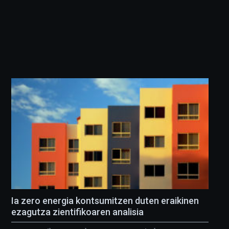
Ia zero energia kontsumitzen duten eraikinen
ezagutza zientifikoaren analisia