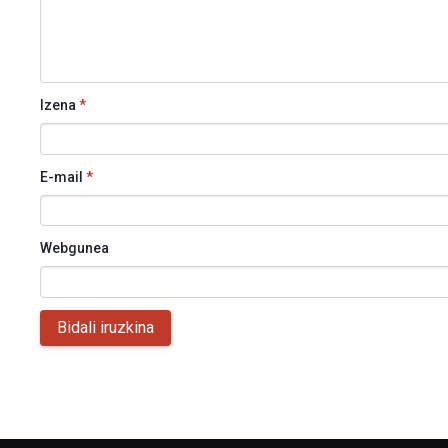
Izena
*
E-mail
*
Webgunea
Bidali iruzkina