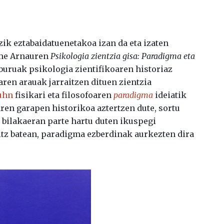
zik eztabaidatuenetakoa izan da eta izaten
me Arnauren
Psikologia zientzia gisa: Paradigma eta
iburuak psikologia zientifikoaren historiaz
aren arauak jarraitzen dituen zientzia
uhn
fisikari eta filosofoaren
paradigma
ideiatik
aren garapen historikoa aztertzen dute, sortu
 bilakaeran parte hartu duten ikuspegi
tz batean, paradigma ezberdinak aurkezten dira