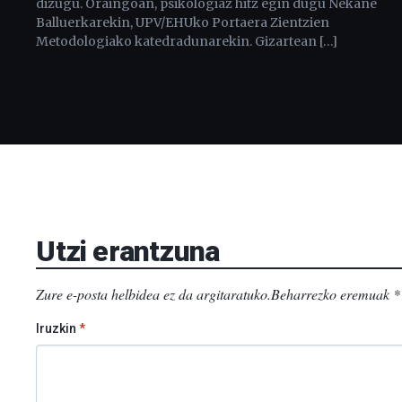
dizugu. Oraingoan, psikologiaz hitz egin dugu Nekane
Balluerkarekin, UPV/EHUko Portaera Zientzien
Metodologiako katedradunarekin. Gizartean […]
Utzi erantzuna
Zure e-posta helbidea ez da argitaratuko.
Beharrezko eremuak
*
Iruzkin
*