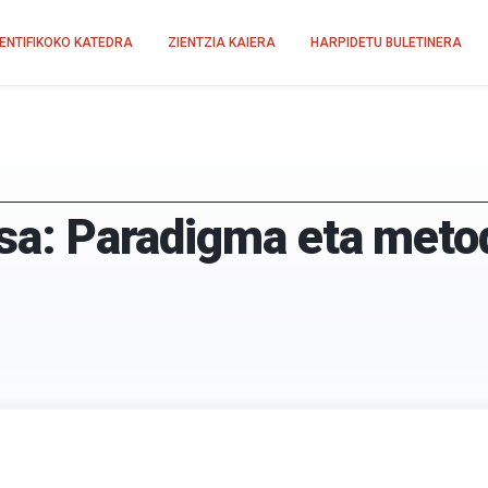
IENTIFIKOKO KATEDRA
ZIENTZIA KAIERA
HARPIDETU BULETINERA
isa: Paradigma eta meto