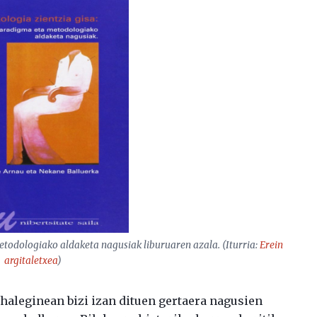
metodologiako aldaketa nagusiak
liburuaren azala. (Iturria:
Erein
argitaletxea
)
haleginean bizi izan dituen gertaera nagusien