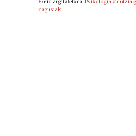
Erein argitaletxea:
Psikologia zientzia 
nagusiak