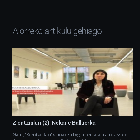
Alorreko artikulu gehiago
Zientzialari (2): Nekane Balluerka
Gaur, ‘Zientzialari‘ saioaren bigarren atala aurkezten