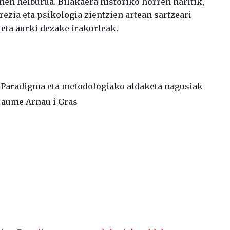
nen helburua. Bilakaera historiko horren haritik,
ezia eta psikologia zientzien artean sartzeari
eta aurki dezake irakurleak.
a: Paradigma eta metodologiako aldaketa nagusiak
 Jaume Arnau i Gras