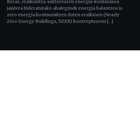
Beraz, eraikuntza-sektorearen energia-kontsumoa
jaistera bideratutako ahaleginek energia balantzea ia
zero energia kontsumitzen duten eraikinen (Nearly
Zero Energy Buildings, NZEB) kontzeptuaren […]