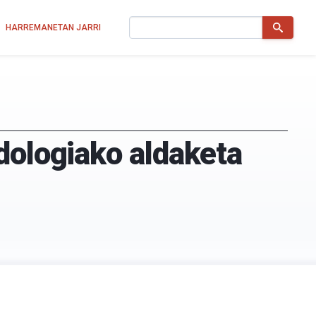
Bilatu
HARREMANETAN JARRI
dologiako aldaketa