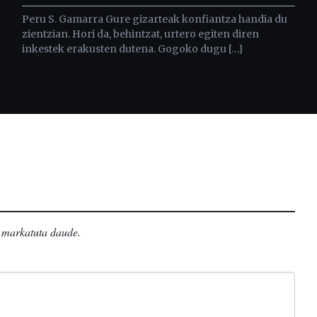
Peru S. Gamarra Gure gizarteak konfiantza handia du
zientzian. Hori da, behintzat, urtero egiten diren
inkestek erakusten dutena. Gogoko dugu […]
markatuta daude
.