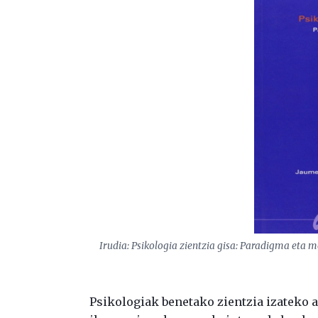
Irudia:
Psikologia zientzia gisa: Paradigma eta 
Psikologiak benetako zientzia izateko a