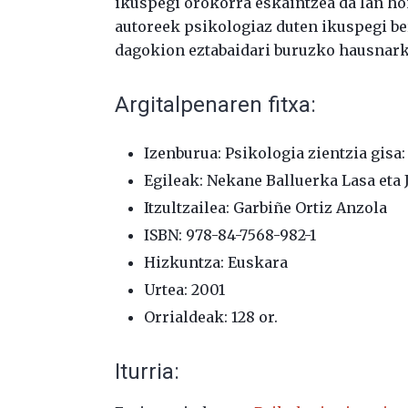
ikuspegi orokorra eskaintzea da lan ho
autoreek psikologiaz duten ikuspegi ber
dagokion eztabaidari buruzko hausnark
Argitalpenaren fitxa:
Izenburua: Psikologia zientzia gis
Egileak: Nekane Balluerka Lasa eta
Itzultzailea: Garbiñe Ortiz Anzola
ISBN: 978-84-7568-982-1
Hizkuntza: Euskara
Urtea: 2001
Orrialdeak: 128 or.
Iturria: