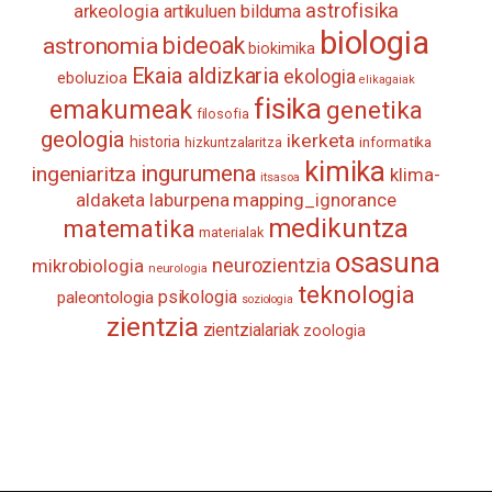
astrofisika
arkeologia
artikuluen bilduma
biologia
astronomia
bideoak
biokimika
Ekaia aldizkaria
ekologia
eboluzioa
elikagaiak
fisika
emakumeak
genetika
filosofia
geologia
ikerketa
historia
informatika
hizkuntzalaritza
kimika
ingurumena
ingeniaritza
klima-
itsasoa
aldaketa
laburpena
mapping_ignorance
medikuntza
matematika
materialak
osasuna
neurozientzia
mikrobiologia
neurologia
teknologia
psikologia
paleontologia
soziologia
zientzia
zientzialariak
zoologia