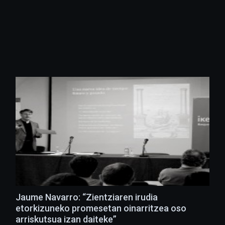
Jaume Navarro: “Zientziaren irudia
etorkizuneko promesetan oinarritzea oso
arriskutsua izan daiteke”