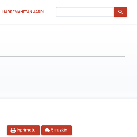
Bilatu
HARREMANETAN JARRI
Inprimatu
5 iruzkin