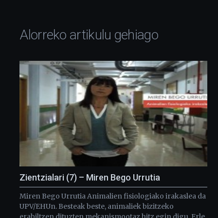
Alorreko artikulu gehiago
Zientzialari (7) – Miren Bego Urrutia
Miren Bego Urrutia Animalien fisiologiako irakaslea da
UPV/EHUn. Besteak beste, animaliek bizitzeko
erabiltzen dituzten mekanismootaz hitz egin digu. Erle