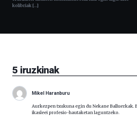
kolibriak […]
5
iruzkinak
Mikel Haranburu
Aurkezpen txukuna egin du Nekane Balluerkak. Bes
ikasleei profesio-hautaketan laguntzeko.