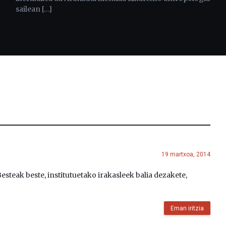
sailean […]
19 martxoa, 2014
teak beste, institutuetako irakasleek balia dezakete,
Eman iritzia