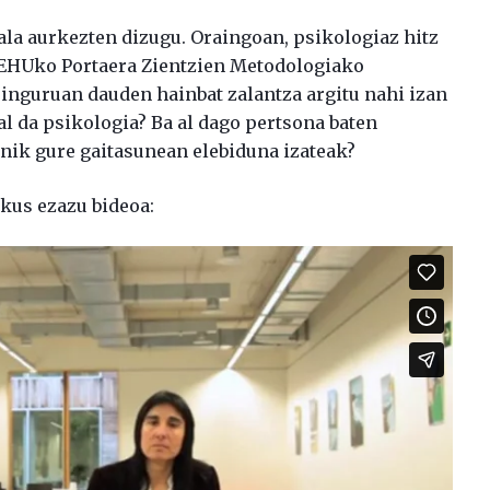
tala aurkezten dizugu. Oraingoan, psikologiaz hitz
/EHUko Portaera Zientzien Metodologiako
inguruan dauden hainbat zalantza argitu nahi izan
 al da psikologia? Ba al dago pertsona baten
inik gure gaitasunean elebiduna izateak?
ikus ezazu bideoa: