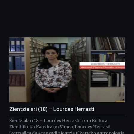
Zientzialari (18) – Lourdes Herrasti
Zientzialari 18 – Lourdes Herrasti from Kultura
Zientifikoko Katedra on Vimeo. Lourdes Herrasti
ikertzailea da Aranzadi Zientzia Elkarteko antropologia