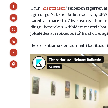
Gaur, ‘
Zientzialari
‘ saioaren bigarren a
egin dugu Nekane Balluerkarekin, UPV
katedradunarekin. Gizartean gai honen 
ditugu berarekin. Adibidez: zientzia bat
jokabidea aurreikusterik? Ba al du erag
Bere erantzunak entzun nahi badituzu, 