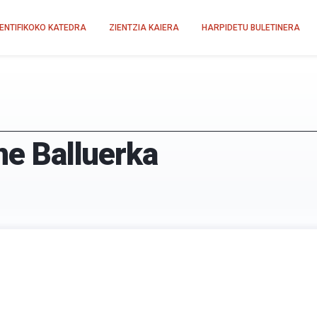
IENTIFIKOKO KATEDRA
ZIENTZIA KAIERA
HARPIDETU BULETINERA
ane Balluerka