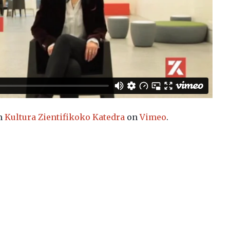
m
Kultura Zientifikoko Katedra
on
Vimeo
.