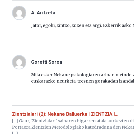
A. Aritzeta
Jator, egoki, zintzo, zuzen eta argi. Eskerrik asko
Goretti Soroa
Mila esker Nekane psikologiaren arloan metodo z
euskarazko neurketa-tresnen gorakadan izandak
Zientzialari (2): Nekane Balluerka | ZIENTZIA |…
[…] Gaur, ‘Zientzialari’ saioaren bigarren atala aurkezten
Portaera Zientzien Metodologiako katedraduna den Nekan
[…]