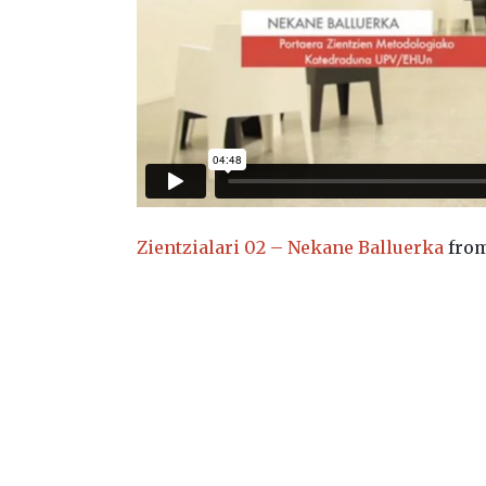
Zientzialari 02 – Nekane Balluerka
fro