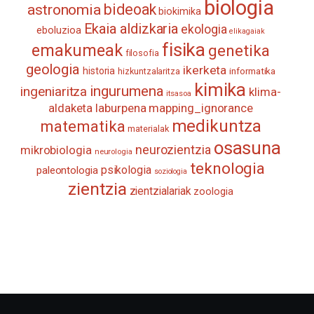
biologia
astronomia
bideoak
biokimika
Ekaia aldizkaria
ekologia
eboluzioa
elikagaiak
fisika
emakumeak
genetika
filosofia
geologia
ikerketa
historia
informatika
hizkuntzalaritza
kimika
ingurumena
ingeniaritza
klima-
itsasoa
aldaketa
laburpena
mapping_ignorance
medikuntza
matematika
materialak
osasuna
neurozientzia
mikrobiologia
neurologia
teknologia
psikologia
paleontologia
soziologia
zientzia
zientzialariak
zoologia