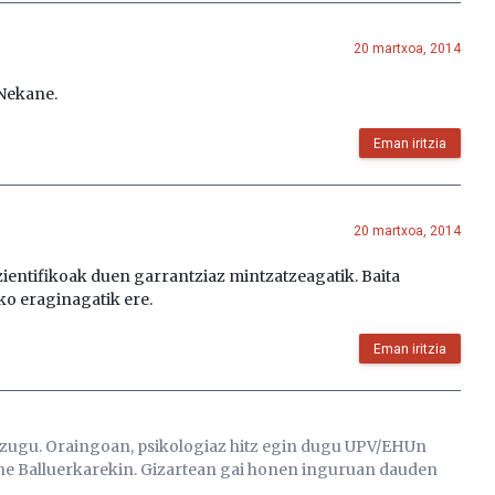
20 martxoa, 2014
 Nekane.
Eman iritzia
20 martxoa, 2014
ientifikoak duen garrantziaz mintzatzeagatik. Baita
o eraginagatik ere.
Eman iritzia
 dizugu. Oraingoan, psikologiaz hitz egin dugu UPV/EHUn
e Balluerkarekin. Gizartean gai honen inguruan dauden