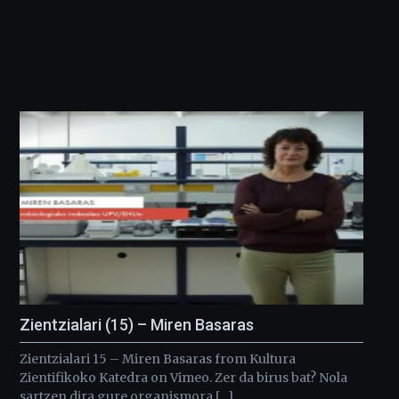
Zientzialari (15) – Miren Basaras
Zientzialari 15 – Miren Basaras from Kultura
Zientifikoko Katedra on Vimeo. Zer da birus bat? Nola
sartzen dira gure organismora […]