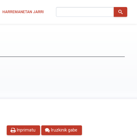
Bilatu
HARREMANETAN JARRI
Inprimatu
Iruzkinik gabe