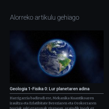
Alorreko artikulu gehiago
Geologia 1-Fisika 0: Lur planetaren adina
Harrigarria badirudi ere, Mekanika Kuantikoaren
iraultza eta Erlatibitate Bereziaren eta Orokorraren
teoriak aski ezagunak zirenean, oraindik inork ez