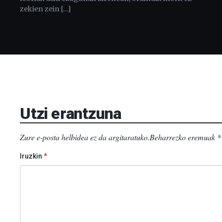
zekien zein […]
Utzi erantzuna
Zure e-posta helbidea ez da argitaratuko.
Beharrezko eremuak
*
Iruzkin
*