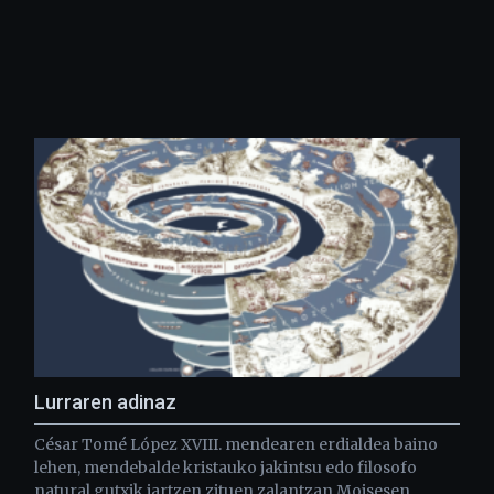
Lurraren adinaz
César Tomé López XVIII. mendearen erdialdea baino
lehen, mendebalde kristauko jakintsu edo filosofo
natural gutxik jartzen zituen zalantzan Moisesen