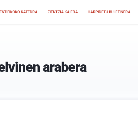
IENTIFIKOKO KATEDRA
ZIENTZIA KAIERA
HARPIDETU BULETINERA
elvinen arabera