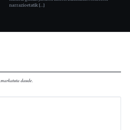
narrazioetatik […]
markatuta daude
.