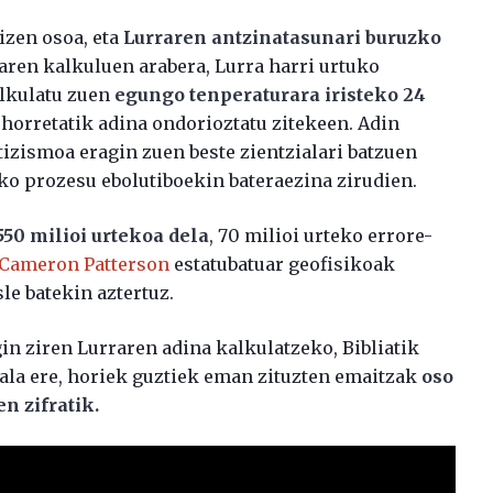
zen osoa, eta
Lurraren antzinatasunari buruzko
Haren kalkuluen arabera, Lurra harri urtuko
alkulatu zuen
egungo tenperaturara iristeko 24
 horretatik adina ondorioztatu zitekeen. Adin
tizismoa eragin zuen beste zientzialari batzuen
ko prozesu ebolutiboekin bateraezina zirudien.
50 milioi urtekoa dela
, 70 milioi urteko errore-
 Cameron Patterson
estatubatuar geofisikoak
le batekin aztertuz.
in ziren Lurraren adina kalkulatzeko, Bibliatik
Hala ere, horiek guztiek eman zituzten emaitzak
oso
n zifratik.