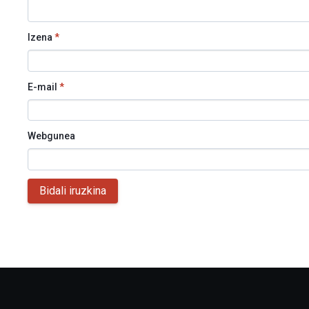
Izena
*
E-mail
*
Webgunea
Bidali iruzkina