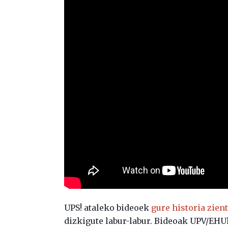
UPS! ataleko bideoek
gure historia zient
dizkigute labur-labur. Bideoak UPV/EHU