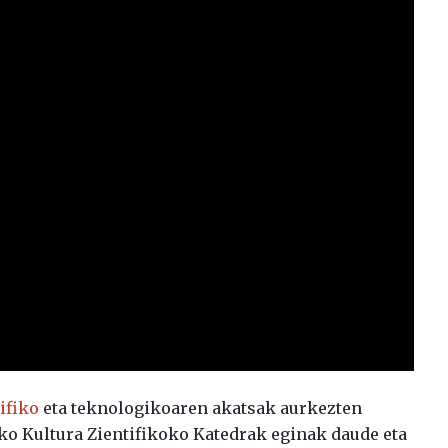
ifiko
eta teknologikoaren akatsak aurkezten
ko Kultura Zientifikoko Katedrak eginak daude eta