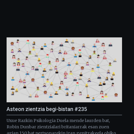
Asteon zientzia begi-bistan #235
Uxue Razkin Psikologia Duela mende laurden bat,
Robin Dunbar zientzialari britaniarrak esan zuen
agian 150 bat pertsonarekin izan genitzakeela ohiko