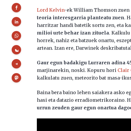
Lord Kelvin
-ek William Thomson zuen i
teoria interesgarria planteatu zuen
. 
harritzar handi batetik sortu zen, eta k
milioi urte behar izan zituela
. Kalkulu
horrek, nahiz eta batzuek onartu, eszep
artean. Izan ere, Darwinek deskribatuta
Gaur egun badakigu Lurraren adina 45
marjinarekin, noski. Kopuru hori
Clair
kalkulatu zuen, meteorito bat masa-ikus
Baina bera baino lehen saiakera asko eg
hasi eta datazio erradiometrikoraino. 
urrun zeuden gaur egun onartua dagoe