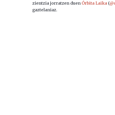
zientzia jorratzen duen
Órbita Laika
(
@o
gaztelaniaz.