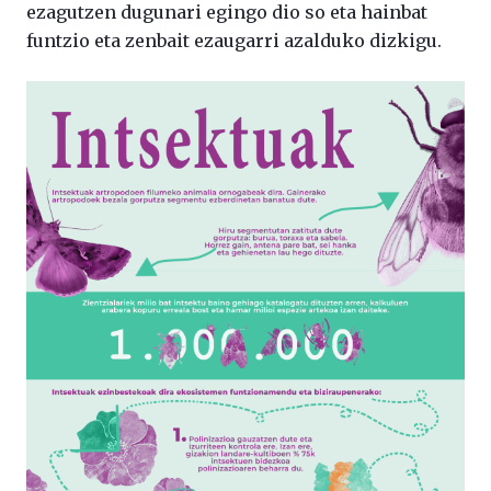
ezagutzen dugunari egingo dio so eta hainbat
funtzio eta zenbait ezaugarri azalduko dizkigu.