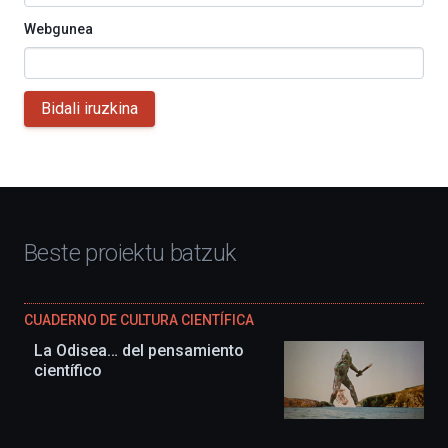
Webgunea
Bidali iruzkina
Beste proiektu batzuk
CUADERNO DE CULTURA CIENTÍFICA
La Odisea… del pensamiento
científico