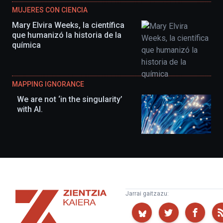
MUJERES CON CIENCIA
Mary Elvira Weeks, la científica
que humanizó la historia de la
química
MAPPING IGNORANCE
We are not ‘in the singularity’
with AI.
Zientzia
Jarrai gaitzazu:
Kaiera