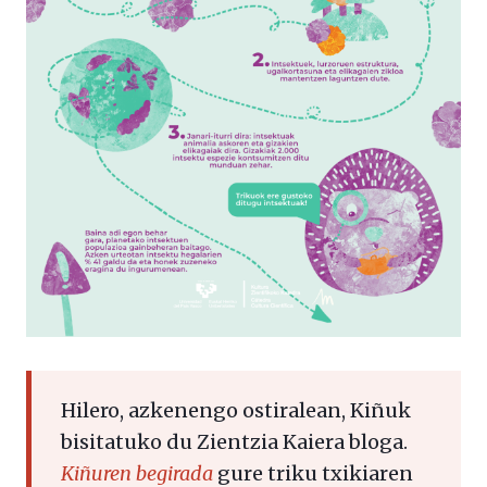
Hilero, azkenengo ostiralean, Kiñuk
bisitatuko du Zientzia Kaiera bloga.
Kiñuren begirada
gure triku txikiaren