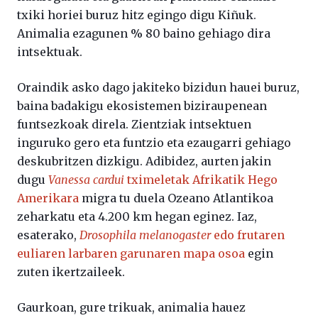
txiki horiei buruz hitz egingo digu Kiñuk.
Animalia ezagunen % 80 baino gehiago dira
intsektuak.
Oraindik asko dago jakiteko bizidun hauei buruz,
baina badakigu ekosistemen biziraupenean
funtsezkoak direla. Zientziak intsektuen
inguruko gero eta funtzio eta ezaugarri gehiago
deskubritzen dizkigu. Adibidez, aurten jakin
dugu
Vanessa cardui
tximeletak Afrikatik Hego
Amerikara
migra tu duela Ozeano Atlantikoa
zeharkatu eta 4.200 km hegan eginez. Iaz,
esaterako,
Drosophila melanogaster
edo frutaren
euliaren
larbaren garunaren mapa osoa
egin
zuten ikertzaileek.
Gaurkoan, gure trikuak, animalia hauez