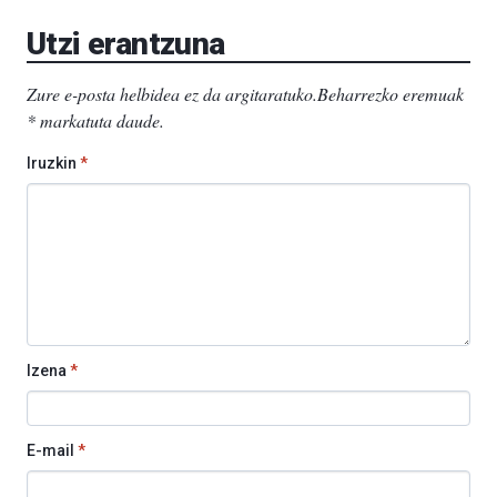
EHU…
Utzi erantzuna
Zure e-posta helbidea ez da argitaratuko.
Beharrezko eremuak
*
markatuta daude
.
Iruzkin
*
Izena
*
E-mail
*