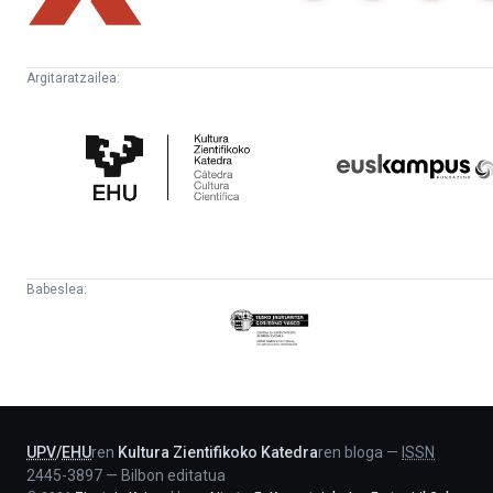
Argitaratzailea:
Kultura
Euskampus
Zientifikoko
Fundazioa
Katedra
Babeslea:
Eusko
Jaurlaritza
-
Lehendakaritza
UPV
/
EHU
ren
Kultura Zientifikoko Katedra
ren bloga
—
ISSN
2445-3897
—
Bilbon editatua