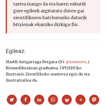
tartea izango da eta haren eskutik
gure egileek argitaratu duten gai
zientifikoren bati buruzko daturik
bitxienak ekarriko dizkigu fin.
Egileaz:
Maddi Astigarraga Bergara (IG:
@xomorro_
)
Biomedikuntzan graduatua, UPV/EHUko
Ilustrazio Zientifikoko masterra egin du eta
ilustratzailea da.
Partekatu