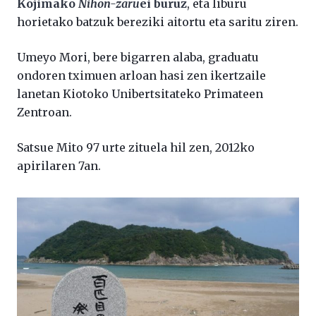
Kōjimako
Nihon-zaru
ei buruz
, eta liburu
horietako batzuk bereziki aitortu eta saritu ziren.
Umeyo Mori, bere bigarren alaba, graduatu
ondoren tximuen arloan hasi zen ikertzaile
lanetan Kiotoko Unibertsitateko Primateen
Zentroan.
Satsue Mito 97 urte zituela hil zen, 2012ko
apirilaren 7an.