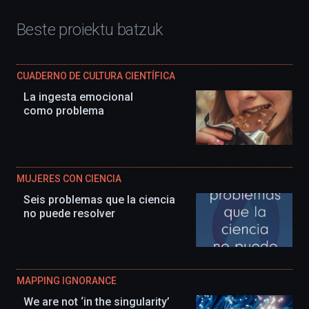
Beste proiektu batzuk
CUADERNO DE CULTURA CIENTÍFICA
La ingesta emocional
como problema
MUJERES CON CIENCIA
Seis problemas que la ciencia
no puede resolver
MAPPING IGNORANCE
We are not ‘in the singularity’