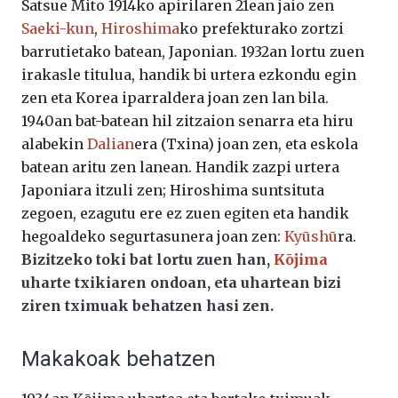
Satsue Mito 1914ko apirilaren 21ean jaio zen
Saeki-kun
,
Hiroshima
ko prefekturako zortzi
barrutietako batean, Japonian. 1932an lortu zuen
irakasle titulua, handik bi urtera ezkondu egin
zen eta Korea iparraldera joan zen lan bila.
1940an bat-batean hil zitzaion senarra eta hiru
alabekin
Dalian
era (Txina) joan zen, eta eskola
batean aritu zen lanean. Handik zazpi urtera
Japoniara itzuli zen; Hiroshima suntsituta
zegoen, ezagutu ere ez zuen egiten eta handik
hegoaldeko segurtasunera joan zen:
Kyūshū
ra.
Bizitzeko toki bat lortu zuen han,
Kōjima
uharte txikiaren ondoan, eta uhartean bizi
ziren tximuak behatzen hasi zen.
Makakoak behatzen