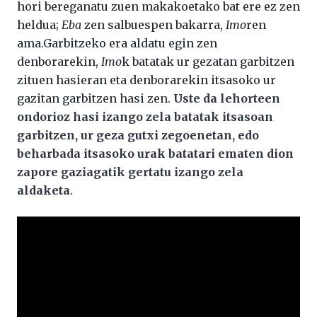
hori bereganatu zuen makakoetako bat ere ez zen
heldua;
Eba
zen salbuespen bakarra,
Imo
ren
ama.Garbitzeko era aldatu egin zen
denborarekin,
Imo
k batatak ur gezatan garbitzen
zituen hasieran eta denborarekin itsasoko ur
gazitan garbitzen hasi zen.
Uste da lehorteen
ondorioz hasi izango zela batatak itsasoan
garbitzen, ur geza gutxi zegoenetan, edo
beharbada itsasoko urak batatari ematen dion
zapore gaziagatik gertatu izango zela
aldaketa
.