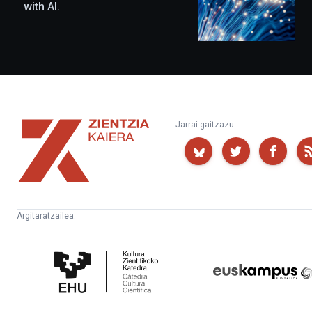
with AI.
Zientzia
Jarrai gaitzazu:
Kaiera
Argitaratzailea:
Kultura
Euskampus
Zientifikoko
Fundazioa
Katedra