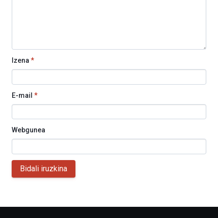
Izena
*
E-mail
*
Webgunea
Bidali iruzkina