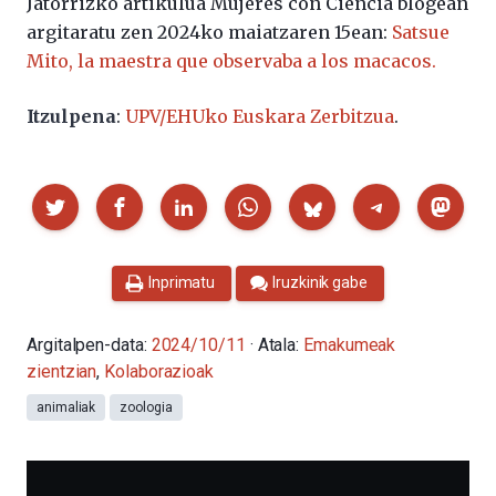
Jatorrizko artikulua Mujeres con Ciencia blogean
argitaratu zen 2024ko maiatzaren 15ean:
Satsue
Mito, la maestra que observaba a los macacos.
Itzulpena
:
UPV/EHUko Euskara Zerbitzua
.
Partekatu
Inprimatu
Iruzkinik gabe
Argitalpen-data:
2024/10/11
· Atala:
Emakumeak
zientzian
,
Kolaborazioak
animaliak
zoologia