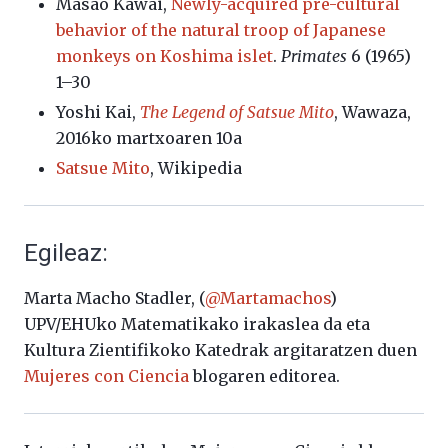
Masao Kawai,
Newly-acquired pre-cultural
behavior of the natural troop of Japanese
monkeys on Koshima islet
.
Primates
6 (1965)
1–30
Yoshi Kai,
The Legend of Satsue Mito
, Wawaza,
2016ko martxoaren 10a
Satsue Mito
, Wikipedia
Egileaz:
Marta Macho Stadler, (
@Martamachos
)
UPV/EHUko Matematikako irakaslea da eta
Kultura Zientifikoko Katedrak argitaratzen duen
Mujeres con Ciencia
blogaren editorea.