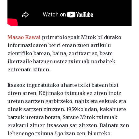
Masao Kawai
primatologoak Mitok bildutako
informazioaren berri eman zuen artikulu
zientifiko batean, baina, zoritxarrez, beste
ikertzaile batzuen ustez tximuak norbaitek
entrenatu zituen.
Itsasoz inguratutako uharte txiki batean bizi
diren arren, Kōjimako tximuak ez ziren inoiz
uretan sartzen garbitzeko, nahiz eta eskuak eta
oinak sartzen zituzten. 1959ko udan, kakahuete
batzuk uretara botata, Satsue Mitok tximuak
erakarri zituen itsasoan sar zitezen. Bainatu zen
lehenengo tximua
Ego
izan zen, bi urteko