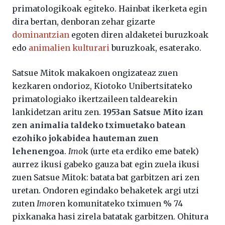
primatologikoak egiteko. Hainbat ikerketa egin
dira bertan, denboran zehar gizarte
dominantzian
egoten diren aldaketei buruzkoak
edo
animalien kulturari
buruzkoak, esaterako.
Satsue Mitok makakoen ongizateaz zuen
kezkaren ondorioz, Kiotoko Unibertsitateko
primatologiako ikertzaileen taldearekin
lankidetzan aritu zen.
1953an Satsue Mito izan
zen animalia taldeko tximuetako batean
ezohiko jokabidea hauteman zuen
lehenengoa
.
Imo
k (urte eta erdiko eme batek)
aurrez ikusi gabeko gauza bat egin zuela ikusi
zuen Satsue Mitok: batata bat garbitzen ari zen
uretan. Ondoren egindako behaketek argi utzi
zuten
Imo
ren komunitateko tximuen % 74
pixkanaka hasi zirela batatak garbitzen. Ohitura