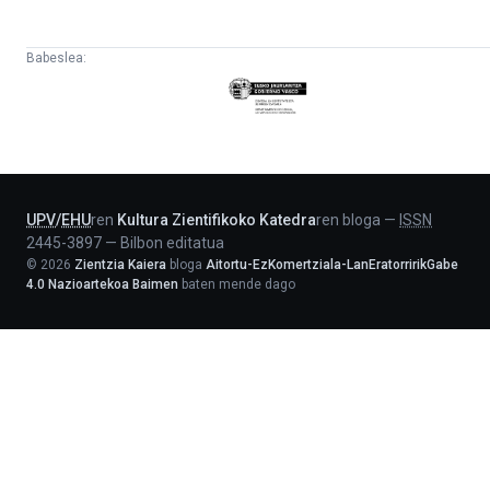
Babeslea:
Eusko
Jaurlaritza
-
Lehendakaritza
UPV
/
EHU
ren
Kultura Zientifikoko Katedra
ren bloga
—
ISSN
2445-3897
—
Bilbon editatua
©
2026
Zientzia Kaiera
bloga
Aitortu-EzKomertziala-LanEratorririkGabe
4.0 Nazioartekoa Baimen
baten mende dago