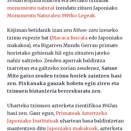
1934an Kōjima uhartea eta bertako tximuak
monumentu natural
izendatu zituen Japoniako
Monumentu Naturalen 1919ko Legeak.
Kōjiman betidanik izan zen
Nihon-zaru
izeneko
tximu espezie bat (
Macaca fuscata
edo Japoniako
makakoa), eta Bigarren Mundu Gerran primate
horietako gehienak hil egin zituzten jateko
nahiz saltzeko. Zeuden apurrak baldintza
txarretan eta galtzeko zorian zeudenez,
Satsue
Mito gaixo zeuden tximu horiek zaintzen hasi
zen. Pixkanaka gauzak hobetu egin ziren eta
tximuen biztanleria berreskuratu zen
.
Uharteko tximuen azterketa zientifikoa 1947an
hasi zen. Gaur egun,
Primateak Aztertzeko
Japoniako Institutuak
uhartean basa baldintzetan
mantentzen ditu
Japoniako makakoak
, azterketa