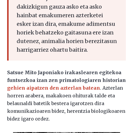
dakizkigun gauza asko eta asko
hainbat emakumeren azterketei
esker izan dira, emakume adimentsu
horiek behatzeko gaitasuna ere izan
dutenez, animalia horien berezitasun
harrigarriez ohartu baitira.
Satsue Mito Japoniako irakaslearen egitekoa
funtsezkoa izan zen primatologiaren historian
gehien aipatzen den azterlan batean
. Azterlan
horren arabera, makakoen ohiturak talde eta
belaunaldi batetik bestera igarotzen dira
komunikazioaren bidez, herentzia biologikoaren
bidez igaro ordez.