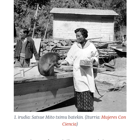
1. irudia: Satsue Mito tximu batekin. (Iturria:
Mujeres Con
Ciencia
)