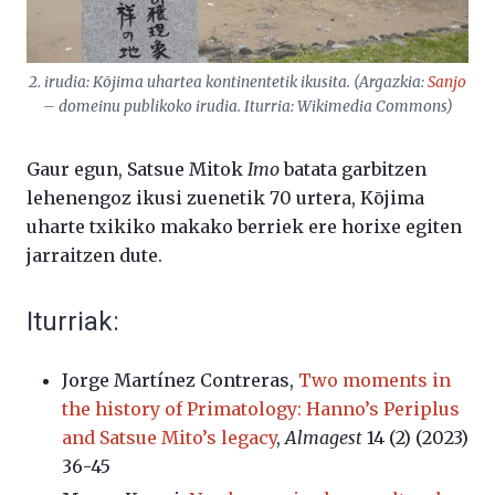
2. irudia:
Kōjima
uhartea
kontinentetik
ikusita.
(Argazkia:
Sanjo
– domeinu publikoko irudia. Iturria: Wikimedia Commons)
Gaur egun, Satsue Mitok
Imo
batata garbitzen
lehenengoz ikusi zuenetik 70 urtera, Kōjima
uharte txikiko makako berriek ere horixe egiten
jarraitzen dute.
Iturriak:
Jorge Martínez Contreras,
Two moments in
the history of Primatology: Hanno’s Periplus
and Satsue Mito’s legacy
,
Almagest
14 (2) (2023)
36-45