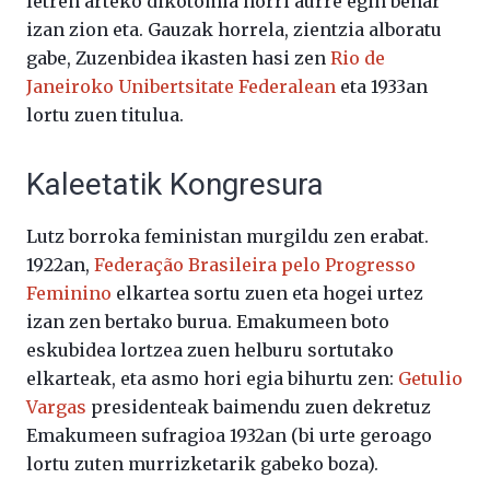
letren arteko dikotomia horri aurre egin behar
izan zion eta. Gauzak horrela, zientzia alboratu
gabe, Zuzenbidea ikasten hasi zen
Rio de
Janeiroko Unibertsitate Federalean
eta 1933an
lortu zuen titulua.
Kaleetatik Kongresura
Lutz borroka feministan murgildu zen erabat.
1922an,
Federação Brasileira pelo Progresso
Feminino
elkartea sortu zuen eta hogei urtez
izan zen bertako burua. Emakumeen boto
eskubidea lortzea zuen helburu sortutako
elkarteak, eta asmo hori egia bihurtu zen:
Getulio
Vargas
presidenteak baimendu zuen dekretuz
Emakumeen sufragioa 1932an (bi urte geroago
lortu zuten murrizketarik gabeko boza).