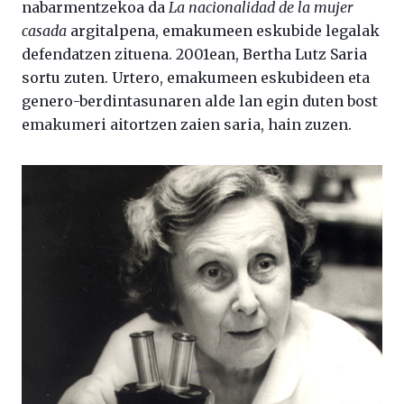
nabarmentzekoa da
La nacionalidad de la mujer
casada
argitalpena, emakumeen eskubide legalak
defendatzen zituena. 2001ean, Bertha Lutz Saria
sortu zuten. Urtero, emakumeen eskubideen eta
genero-berdintasunaren alde lan egin duten bost
emakumeri aitortzen zaien saria, hain zuzen.