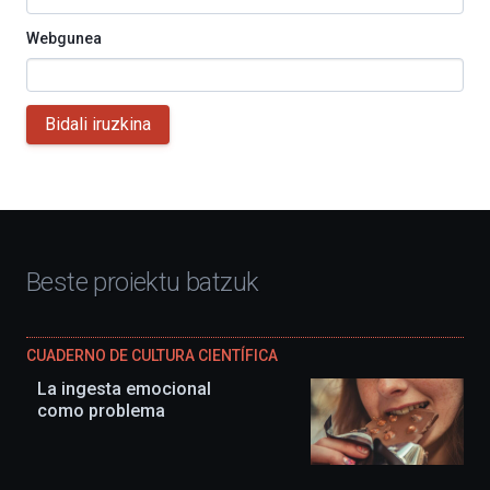
Webgunea
Bidali iruzkina
Beste proiektu batzuk
CUADERNO DE CULTURA CIENTÍFICA
La ingesta emocional
como problema