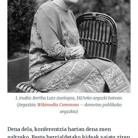
1. irudia: Bertha Lutz zoologoa, 1925eko argazki batean.
(Argazkia:
Wikimedia Common
s – domeinu publikoko
argazkia)
Dena dela, konferentzia hartan dena zuen
galtzeko. Beste herrialdetako kideak saiatu ziren