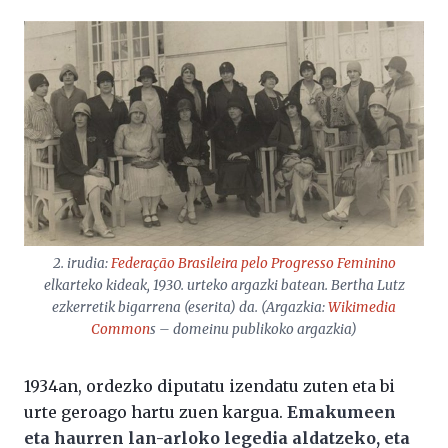
2. irudia:
Federação Brasileira pelo Progresso Feminino
elkarteko kideak, 1930. urteko argazki batean. Bertha Lutz
ezkerretik bigarrena (eserita) da. (Argazkia:
Wikimedia
Common
s – domeinu publikoko argazkia)
1934an, ordezko diputatu izendatu zuten eta bi
urte geroago hartu zuen kargua.
Emakumeen
eta haurren lan-arloko legedia aldatzeko, eta