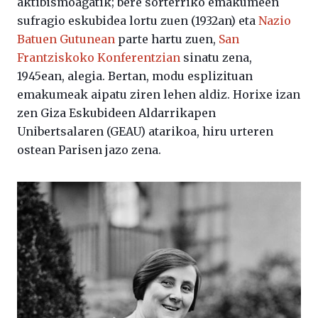
aktibismoagatik; bere sorterriko emakumeen
sufragio eskubidea lortu zuen (1932an) eta
Nazio
Batuen Gutunean
parte hartu zuen,
San
Frantziskoko Konferentzian
sinatu zena,
1945ean, alegia. Bertan, modu esplizituan
emakumeak aipatu ziren lehen aldiz. Horixe izan
zen Giza Eskubideen Aldarrikapen
Unibertsalaren (GEAU) atarikoa, hiru urteren
ostean Parisen jazo zena.