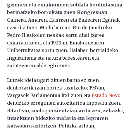
gizonen eta emakumeen soldata berdintasuna
bermatzeko borrokatu zuen Kongresuan
.
Gainera, Amaren, Haurren eta Bakearen Egunak
ezarri zituen. Modu berean, Rio de Janeiroko
Pedro II eskolan neskak sartu ahal izatea
eskuratu zuen, eta 1929an, Emakumearen
Unibertsitatea sortu zuen. Halaber, herrialdeko
ingurumena eta natura babestearen eta
zaintzearen alde egin zuen.
Lutzek ideia ugari zituen baina ez zuen
denborarik izan horiek taxutzeko; 1937an,
Vargasek Parlamentua itxi zuen eta
Estado Novo
deituriko erregimen autoritarioa inposatu zuen.
Bitartean, zoologoa
zientzian aritu zen, zehazki,
intsektuen bidezko malaria eta lepraren
kutsadura aztertzen
. Politika arloan,