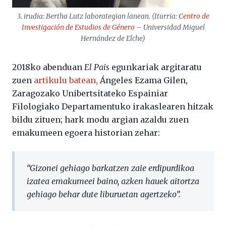
3. irudia: Bertha Lutz laborategian lanean. (Iturria:
Centro de
Investigación de Estudios de Género
– Universidad Miguel
Hernández de Elche)
2018ko abenduan
El Pais
egunkariak argitaratu
zuen
artikulu batean,
Ángeles Ezama Gilen,
Zaragozako Unibertsitateko Espainiar
Filologiako Departamentuko irakaslearen hitzak
bildu zituen; hark modu argian azaldu zuen
emakumeen egoera historian zehar:
“Gizonei gehiago barkatzen zaie erdipurdikoa
izatea emakumeei baino, azken hauek aitortza
gehiago behar dute liburuetan agertzeko”.