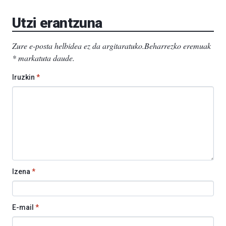
Utzi erantzuna
Zure e-posta helbidea ez da argitaratuko.
Beharrezko eremuak
*
markatuta daude
.
Iruzkin
*
Izena
*
E-mail
*