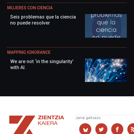
MUJERES CON CIENCIA
Seis problemas que la ciencia
no puede resolver
MAPPING IGNORANCE
We are not ‘in the singularity’
with AI.
Zientzia
Jarrai gaitzazu:
Kaiera