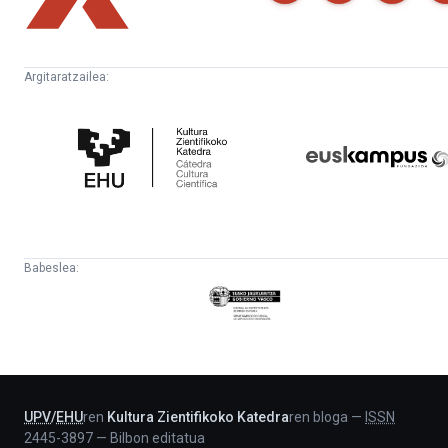
Argitaratzailea:
Kultura
Euskampus
Zientifikoko
Fundazioa
Katedra
Babeslea:
Eusko
Jaurlaritza
-
Lehendakaritza
UPV
/
EHU
ren
Kultura Zientifikoko Katedra
ren bloga
—
ISSN
2445-3897
—
Bilbon editatua