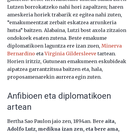
Lutzen borrokatzeko nahi hori zapaltzen; haren
ameskeria horiek trabarik ez egitea nahi zuten,
“emakumeentzat zerbait eskatzea arrunkeria
hutsa” baitzen. Alabaina, Lutzi bost axola zitzaion
ondokoek esaten zutena. Beste emakume
diplomatikoen laguntza ere izan zuen,
Minerva
Bernardino
eta
Virginia Gildersleeve
tartean.
Horien iritziz, Gutunean emakumeen eskubideak
aipatzea garrantzitsua baitzen eta, hala,
proposamenarekin aurrera egin zuten.
Anfibioen eta diplomatikoen
artean
Bertha Sao Paulon jaio zen, 1894an. Bere
aita,
Adolfo Lutz, medikua izan zen, eta bere ama,