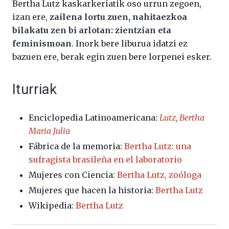
Bertha Lutz kaskarkeriatik oso urrun zegoen,
izan ere,
zailena lortu zuen, nahitaezkoa
bilakatu zen bi arlotan: zientzian eta
feminismoan
. Inork bere liburua idatzi ez
bazuen ere, berak egin zuen bere lorpenei esker.
Iturriak
Enciclopedia Latinoamericana:
Lutz, Bertha
Maria Julia
Fábrica de la memoria:
Bertha Lutz: una
sufragista brasileña en el laboratorio
Mujeres con Ciencia:
Bertha Lutz, zoóloga
Mujeres que hacen la historia:
Bertha Lutz
Wikipedia:
Bertha Lutz