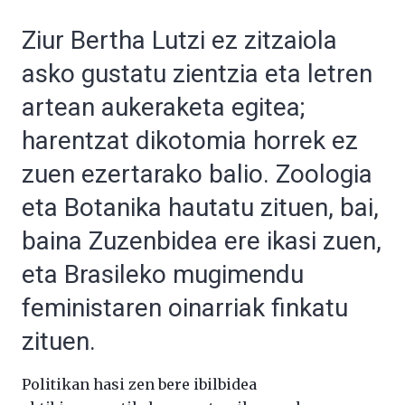
Ziur Bertha Lutzi ez zitzaiola
asko gustatu zientzia eta letren
artean aukeraketa egitea;
harentzat dikotomia horrek ez
zuen ezertarako balio. Zoologia
eta Botanika hautatu zituen, bai,
baina Zuzenbidea ere ikasi zuen,
eta Brasileko mugimendu
feministaren oinarriak finkatu
zituen.
Politikan hasi zen bere ibilbidea