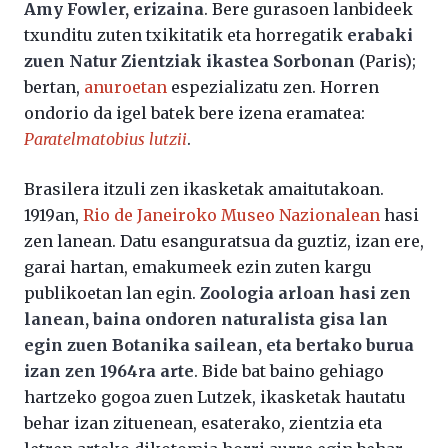
Amy Fowler, erizaina
. Bere gurasoen lanbideek
txunditu zuten txikitatik eta horregatik
erabaki
zuen Natur Zientziak ikastea Sorbonan
(Paris);
bertan,
anuroetan
espezializatu zen. Horren
ondorio da igel batek bere izena eramatea:
Paratelmatobius lutzii
.
Brasilera itzuli zen ikasketak amaitutakoan.
1919an,
Rio de Janeiroko Museo Nazionalean
hasi
zen lanean. Datu esanguratsua da guztiz, izan ere,
garai hartan, emakumeek ezin zuten kargu
publikoetan lan egin.
Zoologia arloan hasi zen
lanean, baina ondoren naturalista gisa lan
egin zuen Botanika sailean, eta bertako burua
izan zen 1964ra arte
. Bide bat baino gehiago
hartzeko gogoa zuen Lutzek, ikasketak hautatu
behar izan zituenean, esaterako, zientzia eta