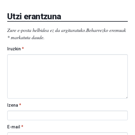
Aretoa-
EHU…
Utzi erantzuna
Zure e-posta helbidea ez da argitaratuko.
Beharrezko eremuak
*
markatuta daude
.
Iruzkin
*
Izena
*
E-mail
*