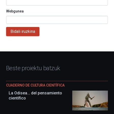
Webgunea
Bidali iruzkina
Beste proiektu batzuk
CUADERNO DE CULTURA CIENTÍFICA
La Odisea… del pensamiento
científico