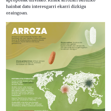
aproposak direlako. Kiñuk arrozari buruzko
hainbat datu interesgarri ekarri dizkigu
oraingoan.