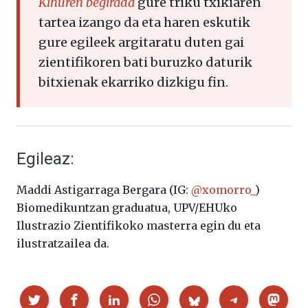
Kiñuren begirada
gure triku txikiaren
tartea izango da eta haren eskutik
gure egileek argitaratu duten gai
zientifikoren bati buruzko daturik
bitxienak ekarriko dizkigu fin.
Egileaz:
Maddi Astigarraga Bergara (IG:
@xomorro_
)
Biomedikuntzan graduatua, UPV/EHUko
Ilustrazio Zientifikoko masterra egin du eta
ilustratzailea da.
Partekatu