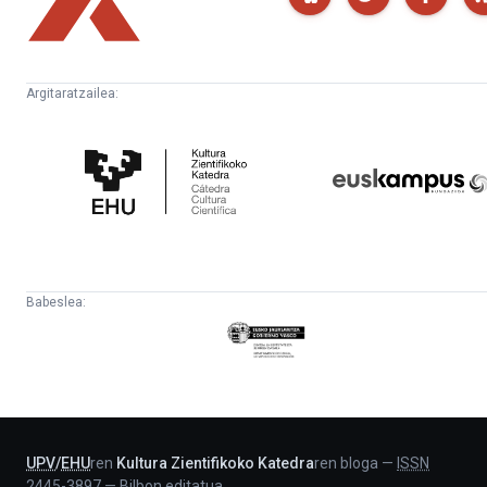
Argitaratzailea:
Kultura
Euskampus
Zientifikoko
Fundazioa
Katedra
Babeslea:
Eusko
Jaurlaritza
-
Lehendakaritza
UPV
/
EHU
ren
Kultura Zientifikoko Katedra
ren bloga
—
ISSN
2445-3897
—
Bilbon editatua