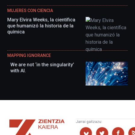
MUJERES CON CIENCIA
Mary Elvira Weeks, la científica
que humanizó la historia de la
química
MAPPING IGNORANCE
We are not ‘in the singularity’
with AI.
Zientzia
Jarrai gaitzazu:
Kaiera