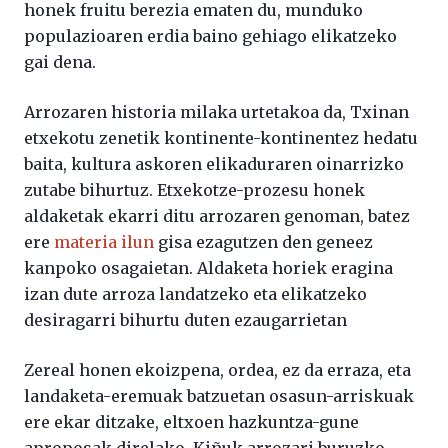
honek fruitu berezia ematen du, munduko
populazioaren erdia baino gehiago elikatzeko
gai dena.
Arrozaren historia milaka urtetakoa da, Txinan
etxekotu zenetik kontinente-kontinentez hedatu
baita, kultura askoren elikaduraren oinarrizko
zutabe bihurtuz. Etxekotze-prozesu honek
aldaketak ekarri ditu arrozaren genoman, batez
ere
materia ilun
gisa ezagutzen den geneez
kanpoko osagaietan. Aldaketa horiek eragina
izan dute arroza landatzeko eta elikatzeko
desiragarri bihurtu duten ezaugarrietan
Zereal honen ekoizpena, ordea, ez da erraza, eta
landaketa-eremuak batzuetan osasun-arriskuak
ere ekar ditzake, eltxoen hazkuntza-gune