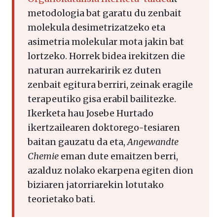
metodologia bat garatu du zenbait
molekula desimetrizatzeko eta
asimetria molekular mota jakin bat
lortzeko. Horrek bidea irekitzen die
naturan aurrekaririk ez duten
zenbait egitura berriri, zeinak eragile
terapeutiko gisa erabil bailitezke.
Ikerketa hau Josebe Hurtado
ikertzailearen doktorego-tesiaren
baitan gauzatu da eta,
Angewandte
Chemie
eman dute emaitzen berri,
azalduz nolako ekarpena egiten dion
biziaren jatorriarekin lotutako
teorietako bati.