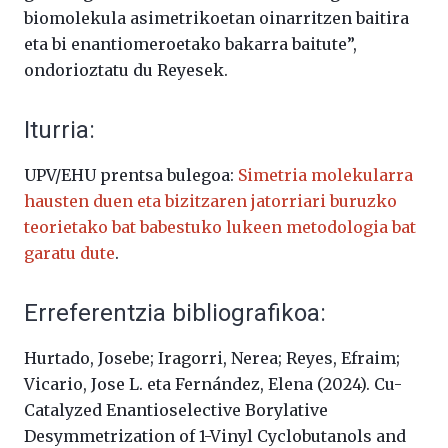
biomolekula asimetrikoetan oinarritzen baitira
eta bi enantiomeroetako bakarra baitute”,
ondorioztatu du Reyesek.
Iturria:
UPV/EHU prentsa bulegoa:
Simetria molekularra
hausten duen eta bizitzaren jatorriari buruzko
teorietako bat babestuko lukeen metodologia bat
garatu dute
.
Erreferentzia bibliografikoa:
Hurtado, Josebe; Iragorri, Nerea; Reyes, Efraim;
Vicario, Jose L. eta Fernández, Elena (2024).
Cu-
Catalyzed Enantioselective Borylative
Desymmetrization of 1-Vinyl Cyclobutanols and