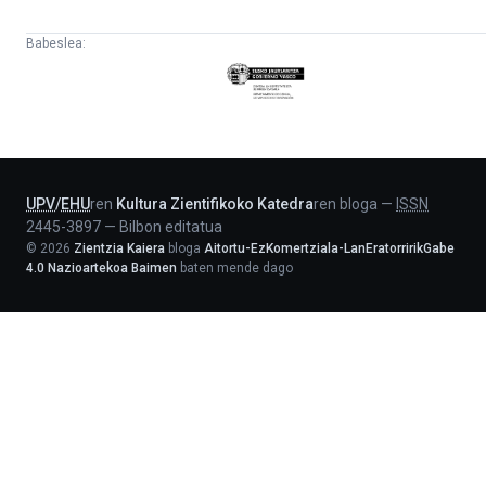
Babeslea:
Eusko
Jaurlaritza
-
Lehendakaritza
UPV
/
EHU
ren
Kultura Zientifikoko Katedra
ren bloga
—
ISSN
2445-3897
—
Bilbon editatua
©
2026
Zientzia Kaiera
bloga
Aitortu-EzKomertziala-LanEratorririkGabe
4.0 Nazioartekoa Baimen
baten mende dago