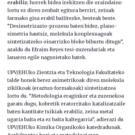
erabiliz
; horrek bidea irekitzen die oraindaino
lortu ez diren zenbait egitura berriri, zeinak
farmako gisa erabil bailitezke, besteak beste.
“Desimetrizazio-prozesu baten bidez, plano-
simetria hautsiz, molekula konplexuagoak
sintetizatzeko oinarrizko bloke bihurtu ditugu”,
azaldu du Efraim Reyes tesi-zuzendariak eta
lanaren egile nagusietako batek.
UPV/EHUko Zientzia eta Teknologia Fakultateko
talde honek berez asimetrikoak diren molekula
ziklikoak (eraztun-formakoak) sintetizatzea
lortu du. “Metodologia eraginkor eta zuzenekoa
garatu dugu, kobretik eratorritako katalizatzaile
baten kantitate txikiak erabiliz, zeina metal
ugaria baita eta ez baita kaltegarria”, adierazi du
UPV/EHUko Kimika Organikoko katedradunak.
Aurkikuntza hori eta metodologiaren