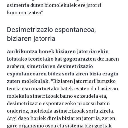
asimetria duten biomolekulek ere jatorri
komuna izatea”.
Desimetrizazio espontaneoa,
biziaren jatorria
Aurkikuntza honek biziaren jatorriarekin
lotutako teorietako bat gogorarazten du
: haren
arabera,
simetriaren desimetrizazio
espontaneoaren bidez sortu ziren bizia eragin
zuten molekulak
. “Biziaren jatorriari buruzko
teoria oso onartuetako batek esaten du hasieran
molekula simetrikoak baino ez zeudela eta,
desimetrizazio espontaneoko prozesu baten
ondorioz, molekula asimetrikoak sortu zirela.
Argi dago horiek direla biziaren jatorria, zeren
gure organismo osoa eta sistema bizi guztiak