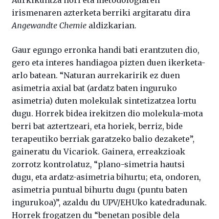
irismenaren azterketa berriki argitaratu dira
Angewandte Chemie
aldizkarian.
Gaur egungo erronka handi bati erantzuten dio,
gero eta interes handiagoa pizten duen ikerketa-
arlo batean. “Naturan aurrekaririk ez duen
asimetria axial bat (ardatz baten inguruko
asimetria) duten molekulak sintetizatzea lortu
dugu. Horrek bidea irekitzen dio molekula-mota
berri bat aztertzeari, eta horiek, berriz, bide
terapeutiko berriak garatzeko balio dezakete”,
gaineratu du Vicariok. Gainera, erreakzioak
zorrotz kontrolatuz, “plano-simetria hautsi
dugu, eta ardatz-asimetria bihurtu; eta, ondoren,
asimetria puntual bihurtu dugu (puntu baten
ingurukoa)”, azaldu du UPV/EHUko katedradunak.
Horrek frogatzen du “benetan posible dela