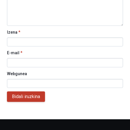
Izena
*
E-mail
*
Webgunea
Bidali iruzkina