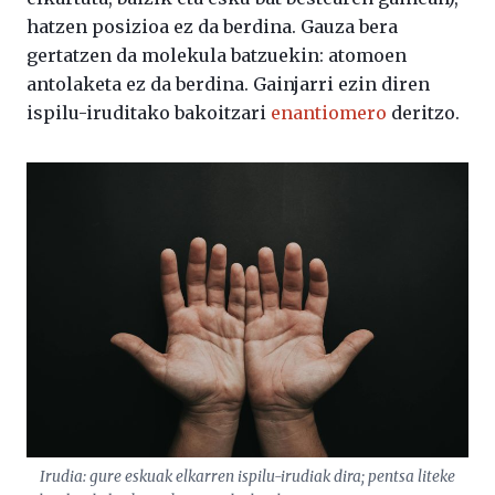
hatzen posizioa ez da berdina. Gauza bera
gertatzen da molekula batzuekin: atomoen
antolaketa ez da berdina. Gainjarri ezin diren
ispilu-iruditako bakoitzari
enantiomero
deritzo.
Irudia: gure eskuak elkarren ispilu-irudiak dira; pentsa liteke