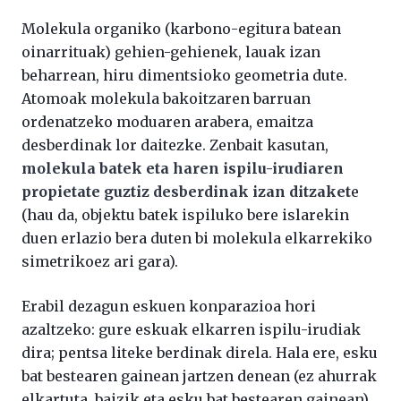
Molekula organiko (karbono-egitura batean
oinarrituak) gehien-gehienek, lauak izan
beharrean, hiru dimentsioko geometria dute.
Atomoak molekula bakoitzaren barruan
ordenatzeko moduaren arabera, emaitza
desberdinak lor daitezke. Zenbait kasutan,
molekula batek eta haren ispilu-irudiaren
propietate guztiz desberdinak izan ditzaket
e
(hau da, objektu batek ispiluko bere islarekin
duen erlazio bera duten bi molekula elkarrekiko
simetrikoez ari gara).
Erabil dezagun eskuen konparazioa hori
azaltzeko: gure eskuak elkarren ispilu-irudiak
dira; pentsa liteke berdinak direla. Hala ere, esku
bat bestearen gainean jartzen denean (ez ahurrak
elkartuta, baizik eta esku bat bestearen gainean),