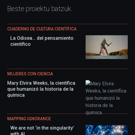
Beste proiektu batzuk
CUADERNO DE CULTURA CIENTÍFICA
La Odisea… del pensamiento
científico
MUJERES CON CIENCIA
Mary Elvira Weeks, la científica
que humanizó la historia de la
química
MAPPING IGNORANCE
We are not ‘in the singularity’
with AI.