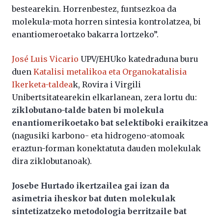
bestearekin. Horrenbestez, funtsezkoa da
molekula-mota horren sintesia kontrolatzea, bi
enantiomeroetako bakarra lortzeko”.
José Luis Vicario
UPV/EHUko katedraduna buru
duen
Katalisi metalikoa eta Organokatalisia
Ikerketa-taldea
k, Rovira i Virgili
Unibertsitatearekin elkarlanean, zera lortu du:
ziklobutano-talde baten bi molekula
enantiomerikoetako bat selektiboki eraikitzea
(nagusiki karbono- eta hidrogeno-atomoak
eraztun-forman konektatuta dauden molekulak
dira ziklobutanoak).
Josebe Hurtado ikertzailea gai izan da
asimetria iheskor bat duten molekulak
sintetizatzeko metodologia berritzaile bat