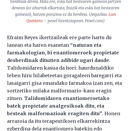
berdinak direla. Hala ere, esku bat bestearen gainean jartzen
denean (ez ahurrak elkartuta, baizik eta esku bat bestearen
gainean), hatzen posizioa ez da berdina. (Argazkia:
Luis
Quintero
– pexel lizentziapean. Pexel.com)
Efraim Reyes ikertzaileak ere parte hartu du
lanean eta haren esanetan
“naturan eta
farmakologian, bi enantiomeroek propietate
desberdinak dituzten adibide ugari daude
.
Talidomidaren kasua da hori: haurdunaldiko
lehen hiru hilabeteetan goragaleen baregarri eta
lasaigarri gisa emandako farmakoa izan zen, eta
sortzetiko milaka malformazio-kasu eragin
zituen.
Talidomidaren enantiomeroetako
batek propietate analgesikoak ditu, eta
besteak malformazioak eragiten ditu”
. Honen
arrazoia da itu terapeutikoen elkarrekintza
ezberdina dela enantiomero batekin edo