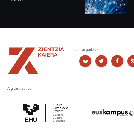
Zientzia
Jarrai gaitzazu:
Kaiera
Argitaratzailea:
Kultura
Euskampus
Zientifikoko
Fundazioa
Katedra