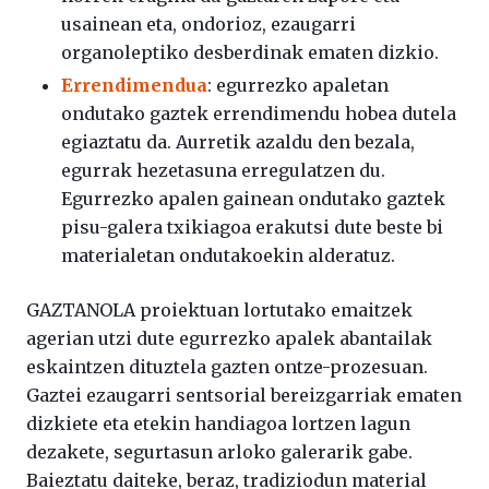
usainean eta, ondorioz, ezaugarri
organoleptiko desberdinak ematen dizkio.
Errendimendua
: egurrezko apaletan
ondutako gaztek errendimendu hobea dutela
egiaztatu da. Aurretik azaldu den bezala,
egurrak hezetasuna erregulatzen du.
Egurrezko apalen gainean ondutako gaztek
pisu-galera txikiagoa erakutsi dute beste bi
materialetan ondutakoekin alderatuz.
GAZTANOLA proiektuan lortutako emaitzek
agerian utzi dute egurrezko apalek abantailak
eskaintzen dituztela gazten ontze-prozesuan.
Gaztei ezaugarri sentsorial bereizgarriak ematen
dizkiete eta etekin handiagoa lortzen lagun
dezakete, segurtasun arloko galerarik gabe.
Baieztatu daiteke, beraz, tradiziodun material