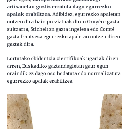
artisauetan guztiz errotuta dago egurrezko
apalak erabiltzea
. Adibidez, egurrezko apaletan
ontzen dira hain preziatuak diren Gruyère gazta
suitzarra, Stichelton gazta ingelesa edo Comté
gazta frantsesa egurrezko apaletan ontzen diren
gaztak dira.
Lortutako ebidentzia zientifikoak ugariak diren
arren, Euskadiko gaztandegietan gaur egun
oraindik ez dago oso hedatuta edo normalizatuta
egurrezko apalak erabiltzea.