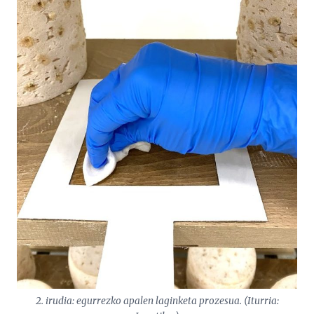
2. irudia: egurrezko apalen laginketa prozesua. (Iturria: