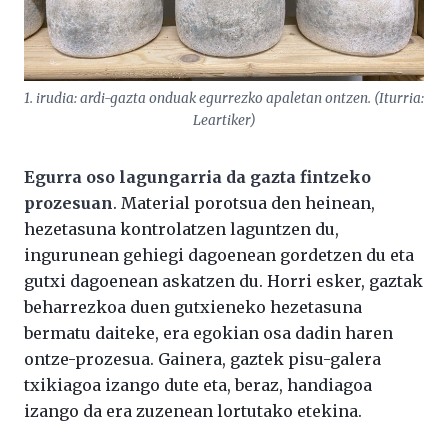
1. irudia: ardi-gazta onduak egurrezko apaletan ontzen. (Iturria:
Leartiker)
Egurra oso lagungarria da gazta fintzeko
prozesuan
. Material porotsua den heinean,
hezetasuna kontrolatzen laguntzen du,
ingurunean gehiegi dagoenean gordetzen du eta
gutxi dagoenean askatzen du. Horri esker, gaztak
beharrezkoa duen gutxieneko hezetasuna
bermatu daiteke, era egokian osa dadin haren
ontze-prozesua. Gainera, gaztek pisu-galera
txikiagoa izango dute eta, beraz, handiagoa
izango da era zuzenean lortutako etekina.