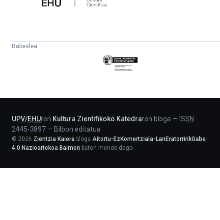
Babeslea:
Eusko
Jaurlaritza
-
Lehendakaritza
UPV
/
EHU
ren
Kultura Zientifikoko Katedra
ren bloga
—
ISSN
2445-3897
—
Bilbon editatua
©
2026
Zientzia Kaiera
bloga
Aitortu-EzKomertziala-LanEratorririkGabe
4.0 Nazioartekoa Baimen
baten mende dago