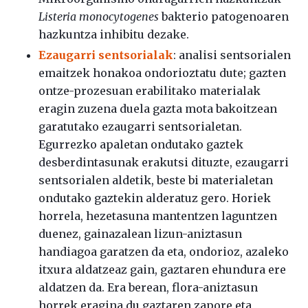
Listeria monocytogenes
bakterio patogenoaren
hazkuntza inhibitu dezake.
Ezaugarri sentsorialak
: analisi sentsorialen
emaitzek honakoa ondorioztatu dute; gazten
ontze-prozesuan erabilitako materialak
eragin zuzena duela gazta mota bakoitzean
garatutako ezaugarri sentsorialetan.
Egurrezko apaletan ondutako gaztek
desberdintasunak erakutsi dituzte, ezaugarri
sentsorialen aldetik, beste bi materialetan
ondutako gaztekin alderatuz gero. Horiek
horrela, hezetasuna mantentzen laguntzen
duenez, gainazalean lizun-aniztasun
handiagoa garatzen da eta, ondorioz, azaleko
itxura aldatzeaz gain, gaztaren ehundura ere
aldatzen da. Era berean, flora-aniztasun
horrek eragina du gaztaren zapore eta