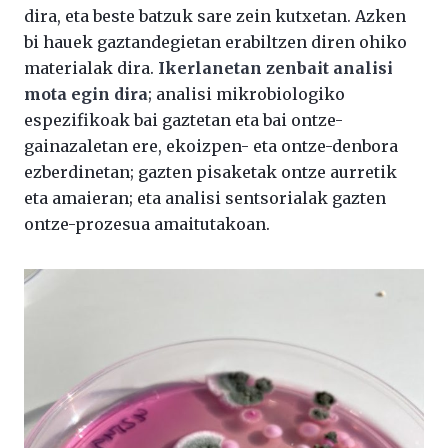
dira, eta beste batzuk sare zein kutxetan. Azken
bi hauek gaztandegietan erabiltzen diren ohiko
materialak dira.
Ikerlanetan zenbait analisi
mota egin dira
; analisi mikrobiologiko
espezifikoak bai gaztetan eta bai ontze-
gainazaletan ere, ekoizpen- eta ontze-denbora
ezberdinetan; gazten pisaketak ontze aurretik
eta amaieran; eta analisi sentsorialak gazten
ontze-prozesua amaitutakoan.