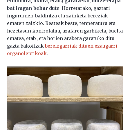
ehundura, itxura, etab.) garatzeko, ontze-etapa
bat iragan behar dute
. Horretarako, gaztari
ingurumen-baldintza eta zainketa bereziak
ematen zaizkio. Besteak beste, tenperatura eta
hezetasun kontrolatua, azalaren garbiketa, buelta
ematea, etab., eta horien arabera garatuko ditu
gazta bakoitzak
bereizgarriak dituen ezaugarri
organoleptikoak
.