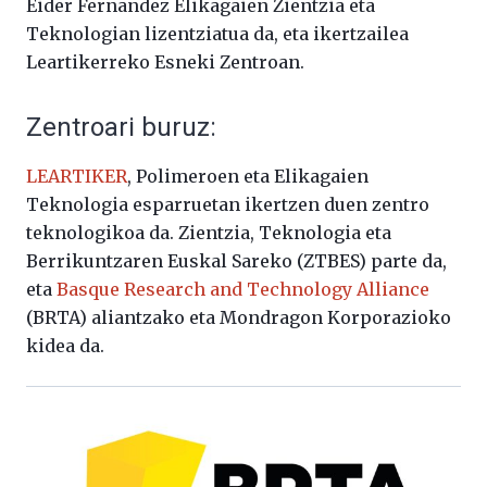
Eider Fernandez Elikagaien Zientzia eta
Teknologian lizentziatua da, eta ikertzailea
Leartikerreko Esneki Zentroan.
Zentroari buruz:
LEARTIKER
, Polimeroen eta Elikagaien
Teknologia esparruetan ikertzen duen zentro
teknologikoa da. Zientzia, Teknologia eta
Berrikuntzaren Euskal Sareko (ZTBES) parte da,
eta
Basque Research and Technology Alliance
(BRTA) aliantzako eta Mondragon Korporazioko
kidea da.