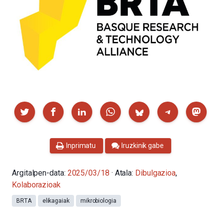
Partekatu
Inprimatu
Iruzkinik gabe
Argitalpen-data:
2025/03/18
· Atala:
Dibulgazioa
,
Kolaborazioak
BRTA
elikagaiak
mikrobiologia