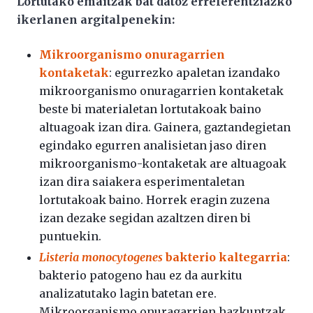
Lortutako emaitzak
bat datoz erreferentziazko
ikerlanen argitalpenekin:
Mikroorganismo onuragarrien
kontaketak
: egurrezko apaletan izandako
mikroorganismo onuragarrien kontaketak
beste bi materialetan lortutakoak baino
altuagoak izan dira. Gainera, gaztandegietan
egindako egurren analisietan jaso diren
mikroorganismo-kontaketak are altuagoak
izan dira saiakera esperimentaletan
lortutakoak baino. Horrek eragin zuzena
izan dezake segidan azaltzen diren bi
puntuekin.
Listeria monocytogenes
bakterio kaltegarria
:
bakterio patogeno hau ez da aurkitu
analizatutako lagin batetan ere.
Mikroorganismo onuragarrien hazkuntzak