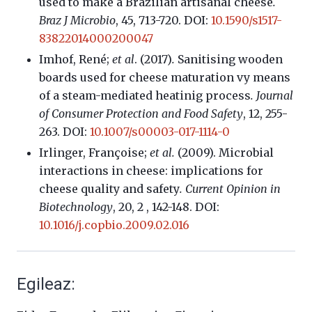
used to make a Brazilian artisanal cheese
.
Braz J Microbio
, 45, 713-720. DOI:
10.1590/s1517-
83822014000200047
Imhof, René;
et al
. (2017)
.
Sanitising wooden
boards used for cheese maturation vy means
of a steam-mediated heatinig process
.
Journal
of Consumer Protection and Food Safety
, 12, 255-
263. DOI:
10.1007/s00003-017-1114-0
Irlinger, Françoise;
et al.
(2009). Microbial
interactions in cheese: implications for
cheese quality and safety
.
Current Opinion in
Biotechnology
, 20, 2 , 142-148. DOI:
10.1016/j.copbio.2009.02.016
Egileaz: