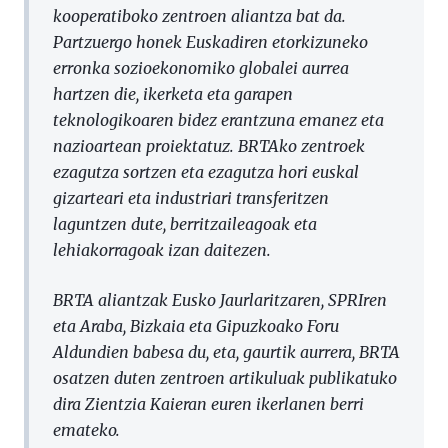
kooperatiboko zentroen aliantza bat da.
Partzuergo honek Euskadiren etorkizuneko
erronka sozioekonomiko globalei aurrea
hartzen die, ikerketa eta garapen
teknologikoaren bidez erantzuna emanez eta
nazioartean proiektatuz. BRTAko zentroek
ezagutza sortzen eta ezagutza hori euskal
gizarteari eta industriari transferitzen
laguntzen dute, berritzaileagoak eta
lehiakorragoak izan daitezen.
BRTA aliantzak Eusko Jaurlaritzaren, SPRIren
eta Araba, Bizkaia eta Gipuzkoako Foru
Aldundien babesa du, eta, gaurtik aurrera, BRTA
osatzen duten zentroen artikuluak publikatuko
dira Zientzia Kaieran euren ikerlanen berri
emateko.