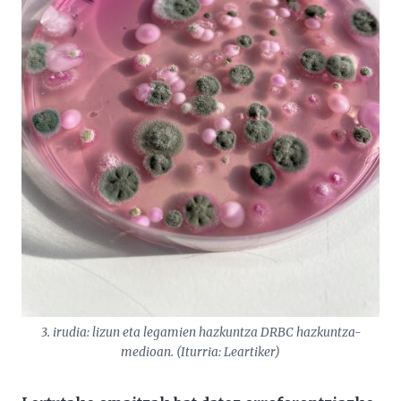
3. irudia: lizun eta legamien hazkuntza DRBC hazkuntza-
medioan. (Iturria: Leartiker)