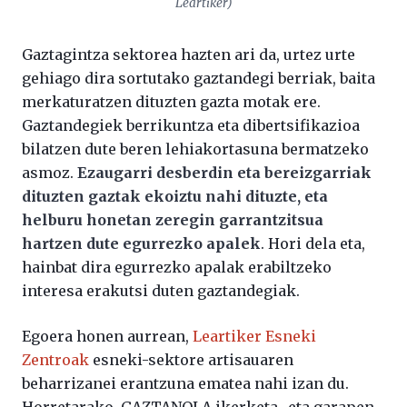
Leartiker)
Gaztagintza sektorea hazten ari da, urtez urte
gehiago dira sortutako gaztandegi berriak, baita
merkaturatzen dituzten gazta motak ere.
Gaztandegiek berrikuntza eta dibertsifikazioa
bilatzen dute beren lehiakortasuna bermatzeko
asmoz.
Ezaugarri desberdin eta bereizgarriak
dituzten gaztak ekoiztu nahi dituzte, eta
helburu honetan zeregin garrantzitsua
hartzen dute egurrezko apalek
. Hori dela eta,
hainbat dira egurrezko apalak erabiltzeko
interesa erakutsi duten gaztandegiak.
Egoera honen aurrean,
Leartiker Esneki
Zentroak
esneki-sektore artisauaren
beharrizanei erantzuna ematea nahi izan du.
Horretarako, GAZTANOLA ikerketa- eta garapen-