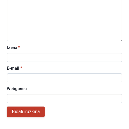
Izena
*
E-mail
*
Webgunea
Bidali iruzkina