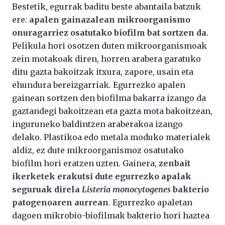
Bestetik, egurrak baditu beste abantaila batzuk
ere:
apalen gainazalean mikroorganismo
onuragarriez osatutako biofilm bat sortzen da
.
Pelikula hori osotzen duten mikroorganismoak
zein motakoak diren, horren arabera garatuko
ditu gazta bakoitzak itxura, zapore, usain eta
ehundura bereizgarriak. Egurrezko apalen
gainean sortzen den biofilma bakarra izango da
gaztandegi bakoitzean eta gazta mota bakoitzean,
inguruneko baldintzen araberakoa izango
delako. Plastikoa edo metala moduko materialek
aldiz, ez dute mikroorganismoz osatutako
biofilm hori eratzen uzten. Gainera,
zenbait
ikerketek erakutsi dute egurrezko apalak
seguruak direla
Listeria monocytogenes
bakterio
patogenoaren aurrean
. Egurrezko apaletan
dagoen mikrobio-biofilmak bakterio hori haztea