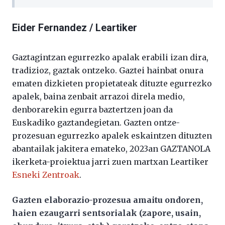
Eider Fernandez / Leartiker
Gaztagintzan egurrezko apalak erabili izan dira,
tradizioz, gaztak ontzeko. Gaztei hainbat onura
ematen dizkieten propietateak dituzte egurrezko
apalek, baina zenbait arrazoi direla medio,
denborarekin egurra baztertzen joan da
Euskadiko gaztandegietan. Gazten ontze-
prozesuan egurrezko apalek eskaintzen dituzten
abantailak jakitera emateko, 2023an GAZTANOLA
ikerketa-proiektua jarri zuen martxan Leartiker
Esneki Zentroak
.
Gazten elaborazio-prozesua amaitu ondoren,
haien ezaugarri sentsorialak (zapore, usain,