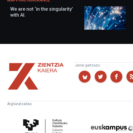
MAPPING IGNORANCE
We are not ‘in the singularity’
with AI.
Zientzia
Jarrai gaitzazu:
Kaiera
Argitaratzailea:
Kultura
Euskampus
Zientifikoko
Fundazioa
Katedra