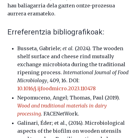
hau baliagarria dela gazten ontze-prozesua
aurrera eramateko.
Erreferentzia bibliografikoak:
Busseta, Gabriele;
et al.
(2024). The wooden
shelf surface and cheese rind mutually
exchange microbiota during the traditional
ripening process.
International Journal of Food
Microbiology
, 409, 16. DOI:
10.1016/j.ijfoodmicro.2023.110478
Nepomuceno, Angel; Thomas, Paul (2019).
Wood and traditional materials in dairy
processing
.
FACENetWork.
Galinari, Éder; et al., (2014). Microbiological
aspects of the biofilm on wooden utensils