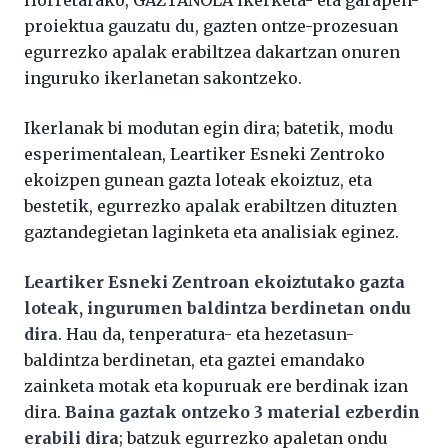
proiektua gauzatu du, gazten ontze-prozesuan
egurrezko apalak erabiltzea dakartzan onuren
inguruko ikerlanetan sakontzeko.
Ikerlanak bi modutan egin dira; batetik, modu
esperimentalean, Leartiker Esneki Zentroko
ekoizpen gunean gazta loteak ekoiztuz, eta
bestetik, egurrezko apalak erabiltzen dituzten
gaztandegietan laginketa eta analisiak eginez.
Leartiker Esneki Zentroan ekoiztutako gazta
loteak, ingurumen baldintza berdinetan ondu
dira
. Hau da, tenperatura- eta hezetasun-
baldintza berdinetan, eta gaztei emandako
zainketa motak eta kopuruak ere berdinak izan
dira.
Baina gaztak ontzeko 3 material ezberdin
erabili dira
; batzuk egurrezko apaletan ondu