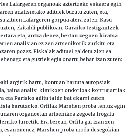
arles Lafargeren organoak aztertzeko eskaera egin
arren analisietako adituek burutu zuten, eta,
sa zituen Lafargeren gorpua atera zuten. Kasu
tuzten, ekitaldi publikoan.
Garaiko testigantzek
ertara eta, antza denez, bertan zegoen kiratsa
rren analisian ez zen artsenikorik aurkitu eta
zaren pozez. Fiskalak adituei galdetu zien ea
ehenago eta guztiek egia onartu behar izan zuten:
aki argirik hartu, kontuan hartuta autopsiak
la, baina analisi kimikoen ondorioak kontrajarriak
ra eta Parisko aditu talde bat ekarri zuten
isia burutzeko.
Orfilak Marshen proba tentuz egin
jaunaren organoetan artsenikoa zegoela frogatu
erriko lurretik. Era berean, Orfila gai izan zen
ta, esan zuenez, Marshen proba modu desegokian