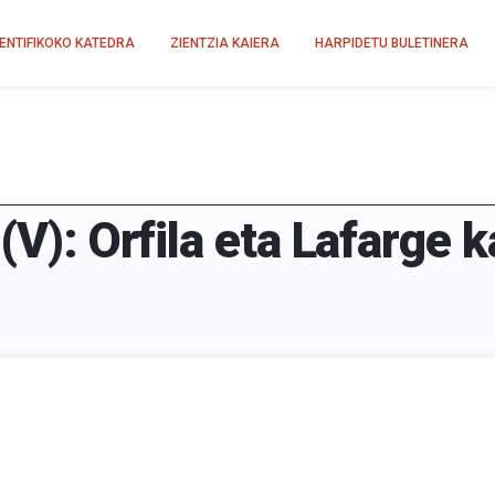
IENTIFIKOKO KATEDRA
ZIENTZIA KAIERA
HARPIDETU BULETINERA
(V): Orfila eta Lafarge 