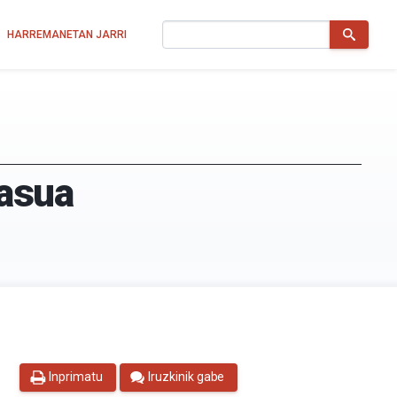
Bilatu
HARREMANETAN JARRI
kasua
Inprimatu
Iruzkinik gabe