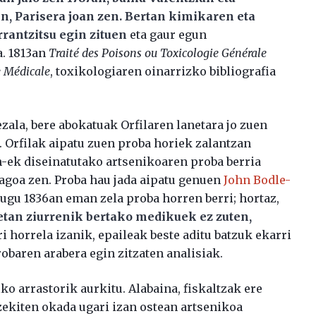
, Parisera joan zen. Bertan kimikaren eta
rrantzitsu egin zituen
eta gaur egun
a. 1813an
Traité des Poisons ou Toxicologie Générale
 Médicale
, toxikologiaren oinarrizko bibliografia
ezala, bere abokatuak Orfilaren lanetara jo zuen
. Orfilak aipatu zuen proba horiek zalantzan
h-ek diseinatutako artsenikoaren proba berria
agoa zen. Proba hau jada aipatu genuen
John Bodle-
dugu 1836an eman zela proba horren berri; hortaz,
tan ziurrenik bertako medikuek ez zuten,
i horrela izanik, epaileak beste aditu batzuk ekarri
obaren arabera egin zitzaten analisiak.
ko arrastorik aurkitu. Alabaina, fiskaltzak ere
zekiten okada ugari izan ostean artsenikoa