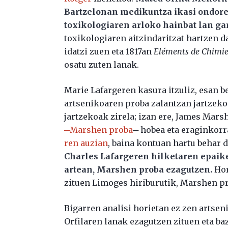
Bartzelonan medikuntza ikasi ondoren
toxikologiaren arloko hainbat lan ga
toxikologiaren aitzindaritzat hartzen d
idatzi zuen eta 1817an
Eléments de Chimie
osatu zuten lanak.
Marie Lafargeren kasura itzuliz, esan b
artsenikoaren proba zalantzan jartzeko
jartzekoak zirela; izan ere, James Mars
─Marshen proba
─ hobea eta eraginkorr
ren auzian
, baina kontuan hartu behar 
Charles Lafargeren hilketaren epaike
artean, Marshen proba ezagutzen.
Hor
zituen Limoges hiriburutik, Marshen pr
Bigarren analisi horietan ez zen artseni
Orfilaren lanak ezagutzen zituen eta ba