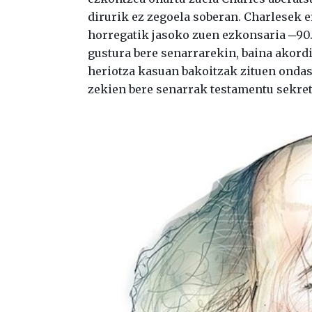
dirurik ez zegoela soberan. Charlesek 
horregatik jasoko zuen ezkonsaria ─90
gustura bere senarrarekin, baina akordio
heriotza kasuan bakoitzak zituen ondas
zekien bere senarrak testamentu sekretu