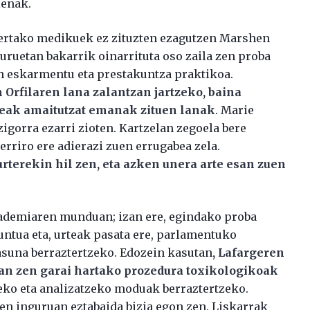
ienak.
 bertako medikuek ez zituzten ezagutzen Marshen
uruetan bakarrik oinarrituta oso zaila zen proba
n eskarmentu eta prestakuntza praktikoa.
Orfilaren lana zalantzan jartzeko, baina
ileak amaitutzat emanak zituen lanak
. Marie
zigorra ezarri zioten. Kartzelan zegoela bere
erriro ere adierazi zuen errugabea zela.
rterekin hil zen, eta azken unera arte esan zuen
kademiaren munduan; izan ere, egindako proba
ntua eta, urteak pasata ere, parlamentuko
asuna berraztertzeko. Edozein kasutan
, Lafargeren
zan zen garai hartako prozedura toxikologikoak
tzeko eta analizatzeko moduak berraztertzeko.
en inguruan eztabaida bizia egon zen. Liskarrak