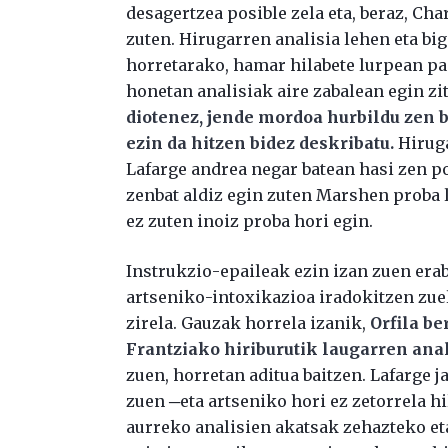
desagertzea posible zela eta, beraz, Ch
zuten. Hirugarren analisia lehen eta big
horretarako, hamar hilabete lurpean pa
honetan analisiak aire zabalean egin zi
diotenez, jende mordoa hurbildu zen b
ezin da hitzen bidez deskribatu.
Hiruga
Lafarge andrea negar batean hasi zen po
zenbat aldiz egin zuten Marshen proba l
ez zuten inoiz proba hori egin.
Instrukzio-epaileak ezin izan zuen erab
artseniko-intoxikazioa iradokitzen zue
zirela. Gauzak horrela izanik,
Orfila be
Frantziako hiriburutik laugarren anal
zuen, horretan aditua baitzen. Lafarge 
zuen ─eta artseniko hori ez zetorrela hil
aurreko analisien akatsak zehazteko e