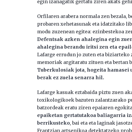
egin izanagatik gertatu ziren akats geh
Orfilaren arabera normala zen bezala,
probaren xehetasunak eta idatzitako lib
modu zuzenean egitea: ezinbestekoa ze
Defentsak azken ahalegina egin zuen 
ahalegina berandu iritsi zen eta epa
Lafarge errudun jo zuten eta biziarteko 
memoriak argitaratu zituen eta bertan b
Tuberkulosiak jota
,
hogeita hamasei u
berak ez zuela senarra hil.
Lafarge kasuak eztabaida piztu zuen a
toxikologikoek bazuten zalantzarako pu
batzordeak eratu ziren epaiaren egokit
epaiketan gertatutakoa baliagarria i
berrikusteko
, bai eta eta laginak jaso
Frantzian artsenikoa detektatzeko prob