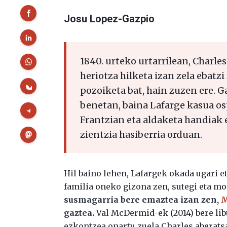
Josu Lopez-Gazpio
1840. urteko urtarrilean, Charle
heriotza hilketa izan zela ebatz
pozoiketa bat, hain zuzen ere. G
benetan, baina Lafarge kasua o
Frantzian eta aldaketa handiak 
zientzia hasiberria orduan.
Hil baino lehen, Lafargek okada ugari et
familia oneko gizona zen, sutegi eta m
susmagarria bere emaztea izan zen,
M
gaztea.
Val McDermid-ek (2014) bere lib
ezkontzea onartu zuela Charles aberats