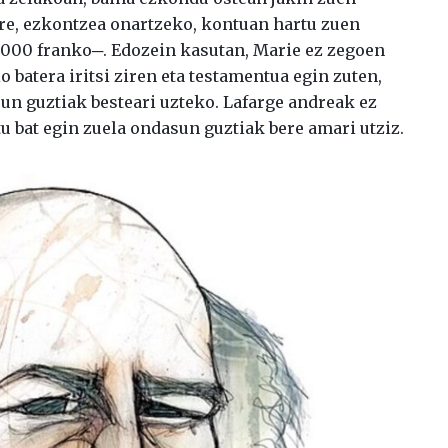
ere, ezkontzea onartzeko, kontuan hartu zuen
.000 franko─. Edozein kasutan, Marie ez zegoen
 batera iritsi ziren eta testamentua egin zuten,
un guztiak besteari uzteko. Lafarge andreak ez
 bat egin zuela ondasun guztiak bere amari utziz.