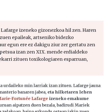
s Lafarge izeneko gizonezkoa hil zen. Haren
i zuen epaileak, artseniko bidezko
aur egun ere ez dakigu ziur zer gertatu zen
spetsua izan zen XIX. mende erdialdeko
ekarri zituen toxikologiaren esparruan,
a urdaileko min larriak izan zituen. Lafarge jauna
onasterio banaren jabea,
eta hilketaren lehen
arie-Fortunée Lafarge
izeneko emakume
uruan aipatzen duen bezala, badirudi Mariek
a zelakoan, baina ezkondu ostean jakin zuen