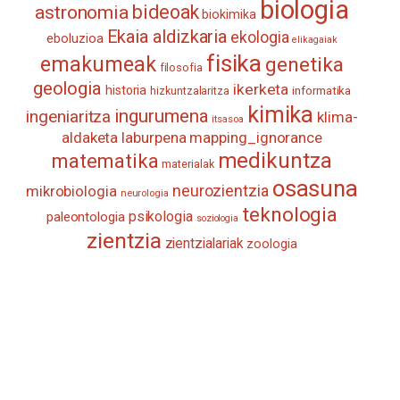
biologia
astronomia
bideoak
biokimika
Ekaia aldizkaria
ekologia
eboluzioa
elikagaiak
fisika
emakumeak
genetika
filosofia
geologia
ikerketa
historia
informatika
hizkuntzalaritza
kimika
ingurumena
ingeniaritza
klima-
itsasoa
aldaketa
laburpena
mapping_ignorance
medikuntza
matematika
materialak
osasuna
neurozientzia
mikrobiologia
neurologia
teknologia
psikologia
paleontologia
soziologia
zientzia
zientzialariak
zoologia