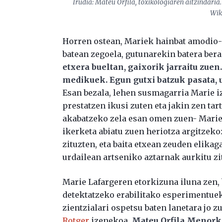
Irudia: Mateu Orfila, toxikologiaren aitzindaria
Wik
Horren ostean, Mariek hainbat amodio-g
batean zegoela, gutunarekin batera bera
etxera bueltan, gaixorik jarraitu zue
medikuek. Egun gutxi batzuk pasata, u
Esan bezala, lehen susmagarria Marie iz
prestatzen ikusi zuten eta jakin zen tar
akabatzeko zela esan omen zuen- Marie 
ikerketa abiatu zuen heriotza argitzeko
zituzten, eta baita etxean zeuden elikag
urdailean artseniko aztarnak aurkitu zi
Marie Lafargeren etorkizuna iluna zen,
detektatzeko erabilitako esperimentuek
zientzialari ospetsu baten lanetara jo 
Rotger
izenekoa.
Mateu Orfila Menorka